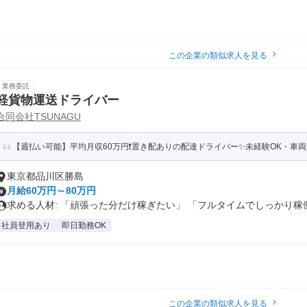
この企業の類似求人を見る
業務委託
軽貨物運送ドライバー
合同会社TSUNAGU
【週払い可能】平均月収60万円❗️置き配ありの配達ドライバー✨️未経験OK・車両
東京都品川区勝島
月給60万円～80万円
求める人材: 「頑張った分だけ稼ぎたい」 「フルタイムでしっかり稼働.
社員登用あり
即日勤務OK
この企業の類似求人を見る