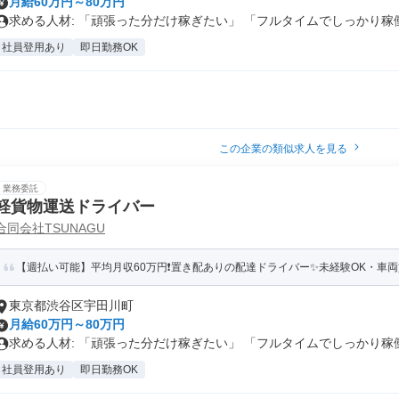
月給60万円～80万円
求める人材: 「頑張った分だけ稼ぎたい」 「フルタイムでしっかり稼働.
社員登用あり
即日勤務OK
この企業の類似求人を見る
業務委託
軽貨物運送ドライバー
合同会社TSUNAGU
【週払い可能】平均月収60万円❗️置き配ありの配達ドライバー✨️未経験OK・車両
東京都渋谷区宇田川町
月給60万円～80万円
求める人材: 「頑張った分だけ稼ぎたい」 「フルタイムでしっかり稼働.
社員登用あり
即日勤務OK