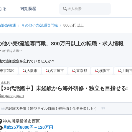
なる
閲覧履歴
求人検索
販売/流通
/
その他小売/流通専門職
/
800万円以上
の他小売/流通専門職、800万円以上の転職・求人情報
〜
8
件目を表示中
地の追加設定を忘れていませんか？
東京23区
大阪市
名古屋市
東京都
横浜市
川崎
正社員
【20代活躍中】未経験から海外研修・独立も目指せる!
Surpassjapan
未経験大募集！髪型ネイル自由！寮完備！仕事を楽しもう！
神奈川県横浜市西区
月給25万8000円～120万円