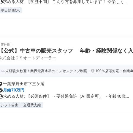
求める人材: 【学歴不問】 こんな方を募集しています！ ◎楽しく...
即日勤務OK
正社員
【公式】中古車の販売スタッフ 年齢・経験関係なく入
株式会社ＣＳオートディーラー
も可
未経験大歓迎！業界最高水準のインセンティブ制度！◎ 100％店頭対応！創業4
千葉県野田市下三ケ尾
月給70万円
求める人材: 【必須条件】 ・要普通免許（AT限定可） ・年齢40歳...
シフト自由
交通費支給