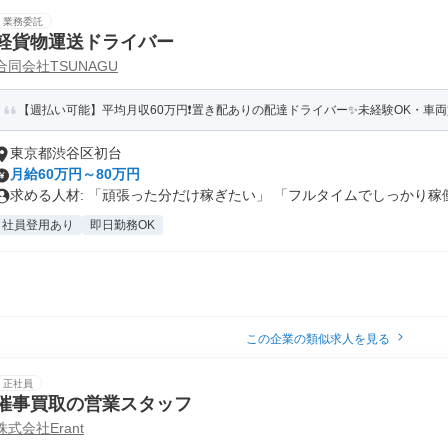
業務委託
軽貨物運送ドライバー
合同会社TSUNAGU
【週払い可能】平均月収60万円❗️置き配ありの配達ドライバー✨️未経験OK・車両
東京都渋谷区初台
月給60万円～80万円
求める人材: 「頑張った分だけ稼ぎたい」 「フルタイムでしっかり稼働.
社員登用あり
即日勤務OK
この企業の類似求人を見る
正社員
催事買取の営業スタッフ
株式会社Erant