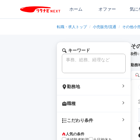
ホーム
オファー
気に
転職・求人トップ
/
小売販売/流通
/
その他小売
そ
キーワード
8
件
1
勤務
勤務地
職種
こだわり条件
人気の条件
未経験者歓迎
土日祝休み