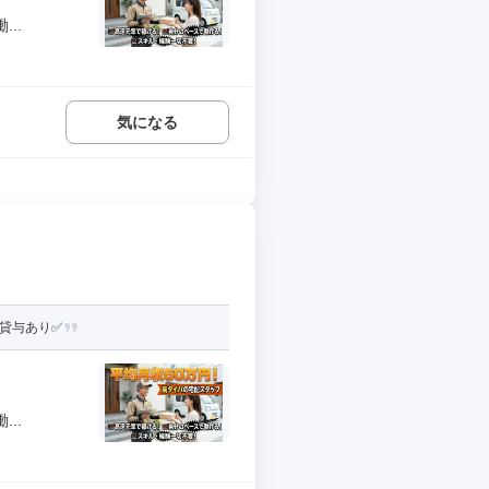
..
気になる
貸与あり✅️
..