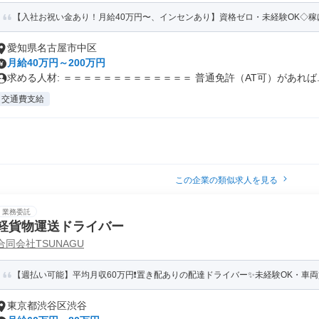
【入社お祝い金あり！月給40万円〜、インセンあり】資格ゼロ・未経験OK◇稼げ
愛知県名古屋市中区
月給40万円～200万円
求める人材: ＝＝＝＝＝＝＝＝＝＝＝＝＝ 普通免許（AT可）があれば..
交通費支給
この企業の類似求人を見る
業務委託
軽貨物運送ドライバー
合同会社TSUNAGU
【週払い可能】平均月収60万円❗️置き配ありの配達ドライバー✨️未経験OK・車両
東京都渋谷区渋谷