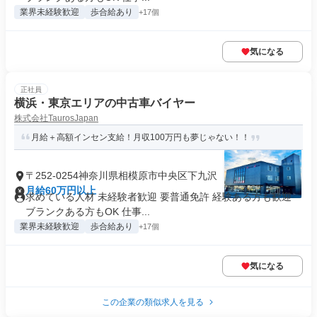
業界未経験歓迎
歩合給あり
+17個
気になる
正社員
横浜・東京エリアの中古車バイヤー
株式会社TaurosJapan
月給＋高額インセン支給！月収100万円も夢じゃない！！
〒252-0254神奈川県相模原市中央区下九沢
月給60万円以上
求めている人材 未経験者歓迎 要普通免許 経験ある方も歓迎
ブランクある方もOK 仕事...
業界未経験歓迎
歩合給あり
+17個
気になる
この企業の類似求人を見る