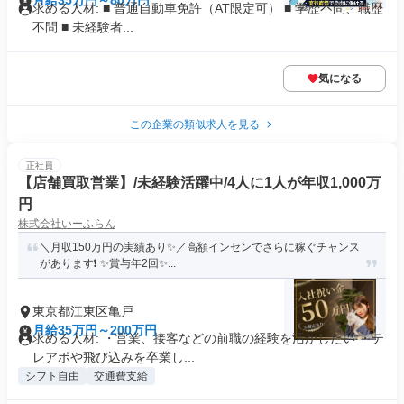
月給35万円～80万円
求める人材: ■ 普通自動車免許（AT限定可） ■ 学歴不問、職歴
不問 ■ 未経験者...
気になる
この企業の類似求人を見る
正社員
【店舗買取営業】/未経験活躍中/4人に1人が年収1,000万
円
株式会社いーふらん
＼月収150万円の実績あり✨／高額インセンでさらに稼ぐチャンス
があります❗ ✨賞与年2回✨...
東京都江東区亀戸
月給35万円～200万円
求める人材: ・営業、接客などの前職の経験を活かしたい ・テ
レアポや飛び込みを卒業し...
シフト自由
交通費支給