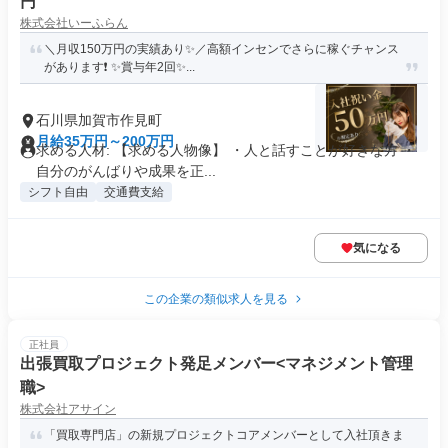
円
株式会社いーふらん
＼月収150万円の実績あり✨／高額インセンでさらに稼ぐチャンス
があります❗ ✨賞与年2回✨...
石川県加賀市作見町
月給35万円～200万円
求める人材: 【求める人物像】 ・人と話すことが好きな方 ・
自分のがんばりや成果を正...
シフト自由
交通費支給
気になる
この企業の類似求人を見る
正社員
出張買取プロジェクト発足メンバー<マネジメント管理
職>
株式会社アサイン
「買取専門店」の新規プロジェクトコアメンバーとして入社頂きま