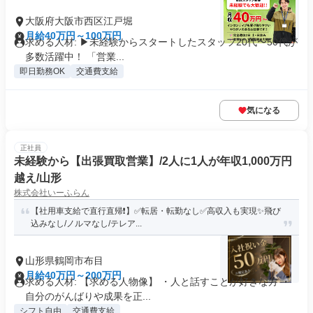
大阪府大阪市西区江戸堀
月給40万円～100万円
求める人材: ▶未経験からスタートしたスタッフ20代〜50代が
多数活躍中！ 「営業...
即日勤務OK
交通費支給
気になる
正社員
未経験から【出張買取営業】/2人に1人が年収1,000万円
越え/山形
株式会社いーふらん
【社用車支給で直行直帰❗】✅転居・転勤なし✅高収入も実現✨飛び
込みなし/ノルマなし/テレア...
山形県鶴岡市布目
月給40万円～200万円
求める人材: 【求める人物像】 ・人と話すことが好きな方 ・
自分のがんばりや成果を正...
シフト自由
交通費支給