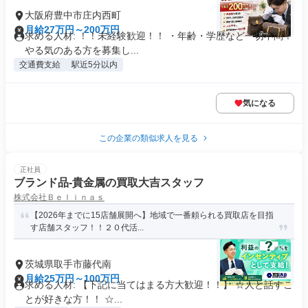
大阪府豊中市庄内西町
月給27万円～200万円
求める人材: ！！未経験歓迎！！ ・年齢・学歴など一切不問！
やる気のある方を募集し...
交通費支給
駅近5分以内
気になる
この企業の類似求人を見る
正社員
ブランド品-貴金属の買取大吉スタッフ
株式会社Ｂｅｌｉｎａｓ
【2026年までに15店舗展開へ】地域で一番頼られる買取店を目指
す店舗スタッフ！！２０代活...
茨城県取手市藤代南
月給25万円～100万円
求める人材: 【下記に当てはまる方大歓迎！！】 ☆人と話すこ
とが好きな方！！ ☆...