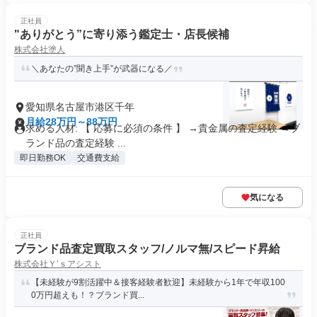
正社員
"ありがとう”に寄り添う鑑定士・店長候補
株式会社塗人
＼あなたの”聞き上手”が武器になる／
愛知県名古屋市港区千年
月給28万円～88万円
求める人材: 【 応募に必須の条件 】 →貴金属の査定経験 →ブ
ランド品の査定経験 ...
即日勤務OK
交通費支給
気になる
正社員
ブランド品査定買取スタッフ/ノルマ無/スピード昇給
株式会社Ｙ’ｓアシスト
【未経験が9割活躍中＆接客経験者歓迎】未経験から1年で年収100
0万円超えも！？ブランド買...