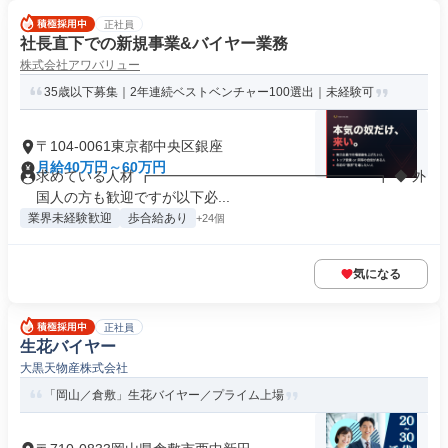
正社員
社長直下での新規事業&バイヤー業務
株式会社アワバリュー
35歳以下募集｜2年連続ベストベンチャー100選出｜未経験可
〒104-0061東京都中央区銀座
月給40万円～60万円
求めている人材 ┏━━━━━━━━━━━━━━━━┓ ◆ 外
国人の方も歓迎ですが以下必...
業界未経験歓迎
歩合給あり
+24個
気になる
正社員
生花バイヤー
大黒天物産株式会社
「岡山／倉敷」生花バイヤー／プライム上場