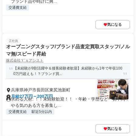
ブランド品や時計に興...
交通費支給
気になる
正社員
オープニングスタッフ/ブランド品査定買取スタッフ/ノル
マ無/スピード昇給
株式会社Ｙ’ｓアシスト
【未経験が9割活躍中＆接客経験者歓迎】未経験から1年で年収100
0万円超えも！？ブランド買...
兵庫県神戸市長田区東尻池新町
月給27万円～200万円
求める人材: ！！未経験歓迎！！ ・年齢・学歴など一切不問！
やる気のある方を募集し...
交通費支給
駅近5分以内
気になる