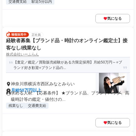
交通費支給
駅近5分以内
気になる
正社員
経験者募集【ブランド品・時計のオンライン鑑定士】接
客なし/残業なし
株式会社いーふらん
【査定／鑑定／買取販売経験がある方限定採用】月給50万円～⭐ブ
ランド好き歓迎⭐ブランド品の...
神奈川県横浜市西区みなとみらい
月給50万円以上
求める人材: 【応募条件】 ★ブランド品、ブランドバッグ、高
級時計等の鑑定・値付けの...
残業なし
交通費支給
気になる