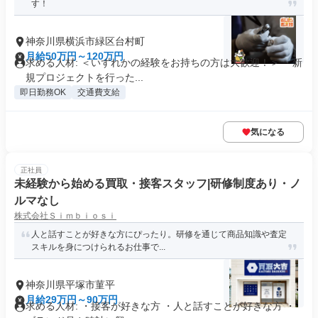
す！
神奈川県横浜市緑区台村町
月給50万円～120万円
求める人材: ＜いずれかの経験をお持ちの方は大歓迎！＞ ・新
規プロジェクトを行った...
即日勤務OK
交通費支給
気になる
正社員
未経験から始める買取・接客スタッフ|研修制度あり・ノ
ルマなし
株式会社Ｓｉｍｂｉｏｓｉ
人と話すことが好きな方にぴったり。研修を通じて商品知識や査定
スキルを身につけられるお仕事で...
神奈川県平塚市菫平
月給29万円～90万円
求める人材: ・接客が好きな方 ・人と話すことが好きな方 ・