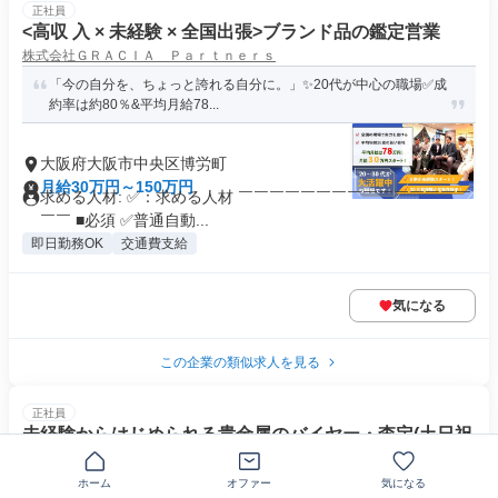
正社員
<高収 入 × 未経験 × 全国出張>ブランド品の鑑定営業
株式会社ＧＲＡＣＩＡ Ｐａｒｔｎｅｒｓ
「今の自分を、ちょっと誇れる自分に。」✨20代が中心の職場✅成
約率は約80％&平均月給78...
大阪府大阪市中央区博労町
月給30万円～150万円
求める人材: ✅：求める人材 ￣￣￣￣￣￣￣￣￣￣￣￣￣￣￣
￣￣ ■必須 ✅普通自動...
即日勤務OK
交通費支給
気になる
この企業の類似求人を見る
正社員
未経験からはじめられる貴金属のバイヤー・査定(土日祝
休み)
株式会社ロジナス
ホーム
オファー
気になる