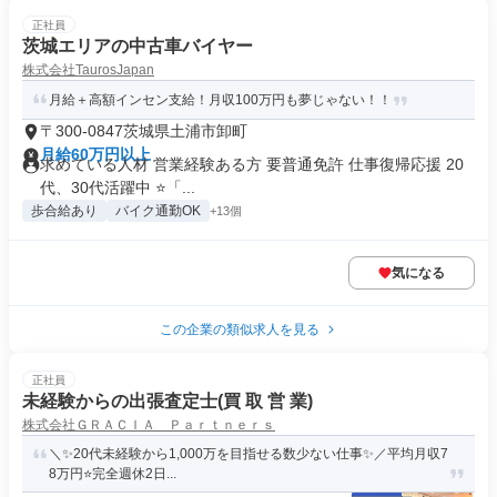
正社員
茨城エリアの中古車バイヤー
株式会社TaurosJapan
月給＋高額インセン支給！月収100万円も夢じゃない！！
〒300-0847茨城県土浦市卸町
月給60万円以上
求めている人材 営業経験ある方 要普通免許 仕事復帰応援 20
代、30代活躍中 ⭐「...
歩合給あり
バイク通勤OK
+13個
気になる
この企業の類似求人を見る
正社員
未経験からの出張査定士(買 取 営 業)
株式会社ＧＲＡＣＩＡ Ｐａｒｔｎｅｒｓ
＼✨20代未経験から1,000万を目指せる数少ない仕事✨／平均月収7
8万円⭐️完全週休2日...