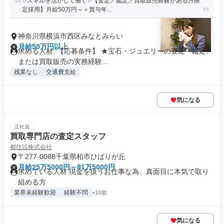
✨スキルを活かして働く✨【査定／鑑定／買取販売経験がある方限
定採用】月給50万円～＋賞与年...
神奈川県横浜市西区みなとみらい
月給50万円以上
求める人材: 【応募条件】 ★宝石・ジュエリーの査定・鑑定、
または買取販売の実務経験...
残業なし
交通費支給
気になる
正社員
買取専門店の査定スタッフ
都住設株式会社
〒277-0088千葉県柏市ひばりが丘
月給25万5000円～81万5000円
求めている人材 現金を扱うお仕事な為、真面目に本気で取り
組める方
業界未経験歓迎
経験不問
+10個
気になる