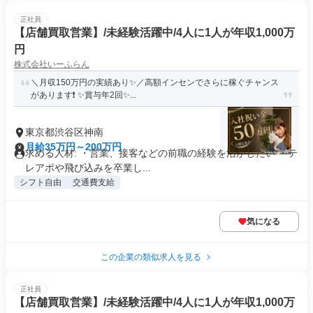
正社員
【店舗買取営業】/未経験活躍中/4人に1人が年収1,000万
円
株式会社いーふらん
＼月収150万円の実績あり✨／高額インセンでさらに稼ぐチャンス
があります❗ ✨賞与年2回✨...
東京都渋谷区神南
月給35万円～200万円
求める人材: ・営業、接客などの前職の経験を活かしたい ・テ
レアポや飛び込みを卒業し...
シフト自由
交通費支給
気になる
この企業の類似求人を見る
正社員
【店舗買取営業】/未経験活躍中/4人に1人が年収1,000万