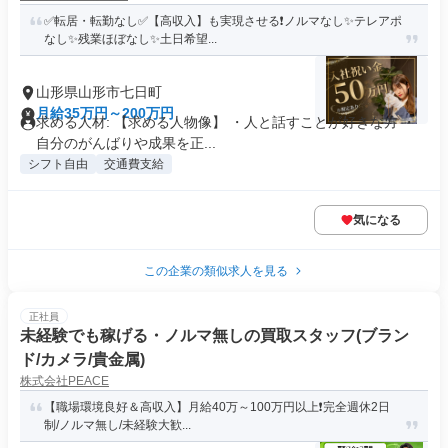
✅転居・転勤なし✅【高収入】も実現させる❗ノルマなし✨テレアポ
なし✨残業ほぼなし✨土日希望...
山形県山形市七日町
月給35万円～200万円
求める人材: 【求める人物像】 ・人と話すことが好きな方 ・
自分のがんばりや成果を正...
シフト自由
交通費支給
気になる
この企業の類似求人を見る
正社員
未経験でも稼げる・ノルマ無しの買取スタッフ(ブラン
ド/カメラ/貴金属)
株式会社PEACE
【職場環境良好＆高収入】月給40万～100万円以上❗完全週休2日
制/ノルマ無し/未経験大歓...