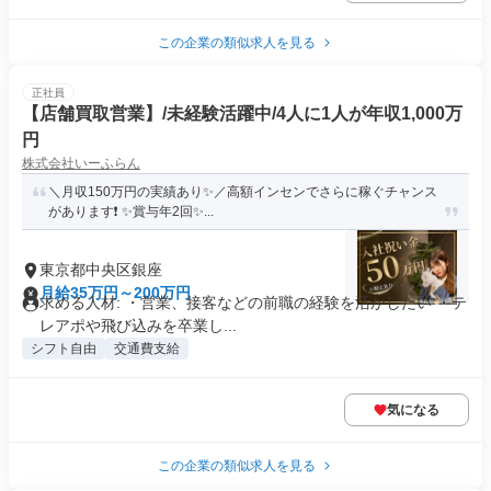
この企業の類似求人を見る
正社員
【店舗買取営業】/未経験活躍中/4人に1人が年収1,000万
円
株式会社いーふらん
＼月収150万円の実績あり✨／高額インセンでさらに稼ぐチャンス
があります❗ ✨賞与年2回✨...
東京都中央区銀座
月給35万円～200万円
求める人材: ・営業、接客などの前職の経験を活かしたい ・テ
レアポや飛び込みを卒業し...
シフト自由
交通費支給
気になる
この企業の類似求人を見る