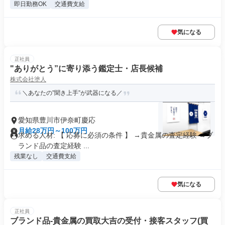
即日勤務OK
交通費支給
気になる
正社員
"ありがとう”に寄り添う鑑定士・店長候補
株式会社塗人
＼あなたの”聞き上手”が武器になる／
愛知県豊川市伊奈町慶応
月給28万円～100万円
求める人材: 【 応募に必須の条件 】 →貴金属の査定経験 →ブ
ランド品の査定経験 ...
残業なし
交通費支給
気になる
正社員
ブランド品-貴金属の買取大吉の受付・接客スタッフ(買