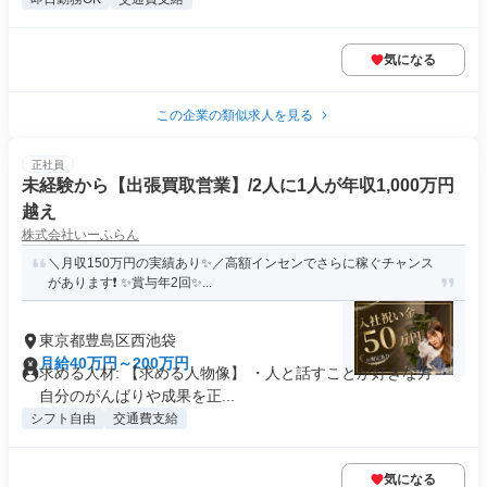
気になる
この企業の類似求人を見る
正社員
未経験から【出張買取営業】/2人に1人が年収1,000万円
越え
株式会社いーふらん
＼月収150万円の実績あり✨／高額インセンでさらに稼ぐチャンス
があります❗ ✨賞与年2回✨...
東京都豊島区西池袋
月給40万円～200万円
求める人材: 【求める人物像】 ・人と話すことが好きな方 ・
自分のがんばりや成果を正...
シフト自由
交通費支給
気になる