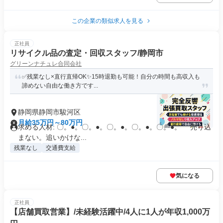
この企業の類似求人を見る
正社員
リサイクル品の査定・回収スタッフ/静岡市
グリーンナチュレ合同会社
✅️残業なし×直行直帰OK✨15時退勤も可能！自分の時間も高収入も
諦めない自由な働き方です...
静岡県静岡市駿河区
月給35万円～80万円
求める人材: 〇。●。〇。●。〇。●。〇。●。〇。●。 売り込
まない。追いかけな...
残業なし
交通費支給
気になる
正社員
【店舗買取営業】/未経験活躍中/4人に1人が年収1,000万