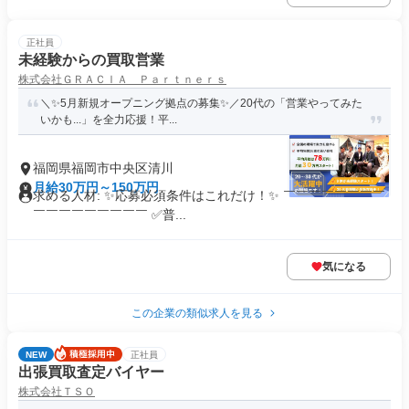
正社員
未経験からの買取営業
株式会社ＧＲＡＣＩＡ Ｐａｒｔｎｅｒｓ
＼✨5月新規オープニング拠点の募集✨／20代の「営業やってみた
いかも...」を全力応援！平...
福岡県福岡市中央区清川
月給30万円～150万円
求める人材: ✨応募必須条件はこれだけ！✨ ￣￣￣￣￣￣￣￣
￣￣￣￣￣￣￣￣￣ ✅普...
気になる
この企業の類似求人を見る
NEW
正社員
出張買取査定バイヤー
株式会社ＴＳＯ