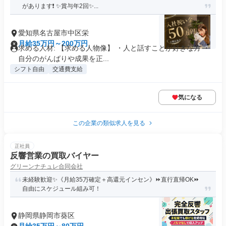
があります❗ ✨賞与年2回✨...
愛知県名古屋市中区栄
月給35万円～200万円
求める人材: 【求める人物像】 ・人と話すことが好きな方 ・
自分のがんばりや成果を正...
シフト自由
交通費支給
気になる
この企業の類似求人を見る
正社員
反響営業の買取バイヤー
グリーンナチュレ合同会社
未経験歓迎✨《月給35万確定＋高還元インセン》⏩直行直帰OK⏩
自由にスケジュール組み可！
静岡県静岡市葵区