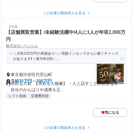
この企業の類似求人を見る
正社員
【店舗買取営業】/未経験活躍中/4人に1人が年収1,000万
円
株式会社いーふらん
＼月収150万円の実績あり✨／高額インセンでさらに稼ぐチャンス
があります❗ ✨賞与年2回✨...
東京都渋谷区代官山町
月給35万円～200万円
求める人材: 【求める人物像】 ・人と話すことが好きな方 ・
自分のがんばりや成果を正...
シフト自由
交通費支給
気になる
この企業の類似求人を見る