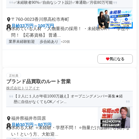
✅未経験者90%✅自由なシフト設計✅車通勤✅月収80万可能
〒760-0023香川県高松市寿町
月給33万円～100万円
求めている人材 ・人物重視の採用！ ・未経験OK！ ・学歴不
問！ 【応募資格】 普通...
業界未経験歓迎
歩合給あり
+20個
気になる
正社員
ブランド品買取のルート営業
株式会社トリアイナ
【２人に１人が年収1000万越え】オープニングメンバー募集★経
歴に自信がなくてもOK／イン...
福井県福井市田原
月給30万円～80万円
求める人材: ⭐️未経験・学歴不問！ ⭐️熱量だけは誰にも負けな
い！という方、大歓迎...