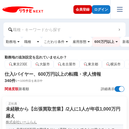
会員登録
ログイン
職種・キーワードから探す
勤務地
職種
こだわり条件
雇用形態
600万円以上
新
勤務地の追加設定を忘れていませんか？
東京23区
大阪市
名古屋市
東京都
横浜市
仕入/バイヤー、600万円以上の転職・求人情報
340
件
1
〜
100
件目を表示中
関連度順
新着順
詳細表示
正社員
未経験から【出張買取営業】/2人に1人が年収1,000万円
越え
株式会社いーふらん