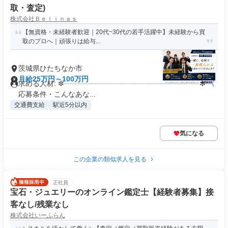
取・査定)
株式会社Ｂｅｌｉｎａｓ
【無資格・未経験者歓迎｜20代~30代の若手活躍中】未経験から買
取のプロへ｜頑張りは給与...
茨城県ひたちなか市
月給25万円～100万円
求める人材: ✼┈┈┈┈┈┈┈┈┈┈┈┈┈┈┈┈┈┈┈✼ 《
応募条件・こんなあな...
交通費支給
駅近5分以内
気になる
この企業の類似求人を見る
正社員
宝石・ジュエリーのオンライン鑑定士【経験者募集】接
客なし/残業なし
株式会社いーふらん