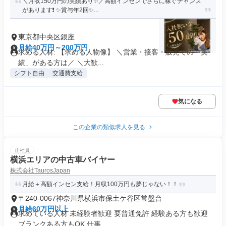
＼月収150万円の実績あり✨／高額インセンでさらに稼ぐチャンス
があります❗ ✨賞与年2回✨...
東京都中央区銀座
月給40万円～200万円
求める人材: 【求める人物像】 ＼営業・接客・販売での「実
績」がある方は／ ＼大歓...
シフト自由
交通費支給
気になる
この企業の類似求人を見る
正社員
横浜エリアの中古車バイヤー
株式会社TaurosJapan
月給＋高額インセン支給！月収100万円も夢じゃない！！
〒240-0067神奈川県横浜市保土ケ谷区常盤台
月給60万円以上
求めている人材 未経験者歓迎 要普通免許 経験ある方も歓迎
ブランクある方もOK 仕事...