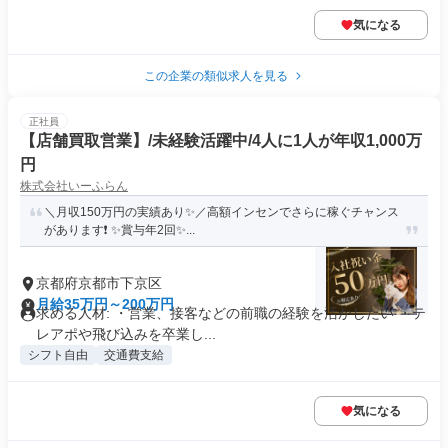
気になる
この企業の類似求人を見る
正社員
【店舗買取営業】/未経験活躍中/4人に1人が年収1,000万
円
株式会社いーふらん
＼月収150万円の実績あり✨／高額インセンでさらに稼ぐチャンス
があります❗ ✨賞与年2回✨...
京都府京都市下京区
月給35万円～200万円
求める人材: ・営業、接客などの前職の経験を活かしたい ・テ
レアポや飛び込みを卒業し...
シフト自由
交通費支給
気になる