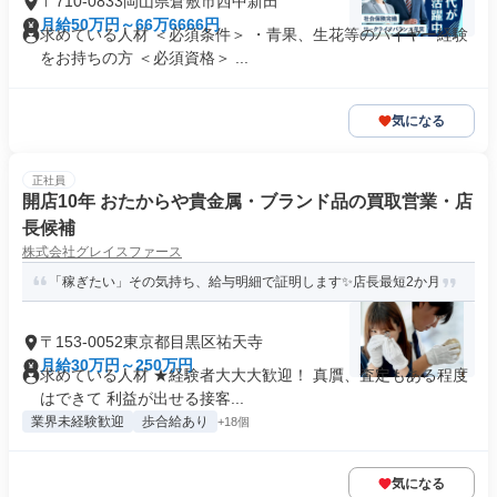
〒710-0833岡山県倉敷市西中新田
月給50万円～66万6666円
求めている人材 ＜必須条件＞ ・青果、生花等のバイヤー経験
をお持ちの方 ＜必須資格＞ ...
気になる
正社員
開店10年 おたからや貴金属・ブランド品の買取営業・店
長候補
株式会社グレイスファース
「稼ぎたい」その気持ち、給与明細で証明します✨店長最短2か月
〒153-0052東京都目黒区祐天寺
月給30万円～250万円
求めている人材 ★経験者大大大歓迎！ 真贋、査定もある程度
はできて 利益が出せる接客...
業界未経験歓迎
歩合給あり
+18個
気になる