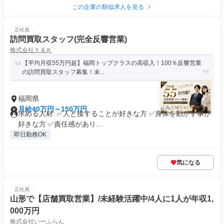
この企業の類似求人を見る
正社員
訪問買取スタッフ(完全反響営業)
株式会社Ｙ＆Ｋ
【平均月収55万円超】福岡トップクラスの高収入！100％反響営業
の訪問買取スタッフ募集！未...
福岡県
月給40万円～150万円
求める人材: ✅人と接することが好きな方 ✅身体を動かす事が
好きな方 ✅責任感があり...
即日勤務OK
気になる
正社員
山形で【店舗買取営業】/未経験活躍中/4人に1人が年収1,
000万円
株式会社いーふらん