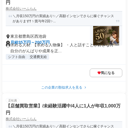
円
株式会社いーふらん
＼月収150万円の実績あり✨／高額インセンでさらに稼ぐチャンス
があります❗ ✨賞与年2回✨...
東京都豊島区西池袋
月給35万円～200万円
求める人材: 【求める人物像】 ・人と話すことが好きな方 ・
自分のがんばりや成果を正...
シフト自由
交通費支給
気になる
この企業の類似求人を見る
正社員
【店舗買取営業】/未経験活躍中/4人に1人が年収1,000万
円
株式会社いーふらん
＼月収150万円の実績あり✨／高額インセンでさらに稼ぐチャンス