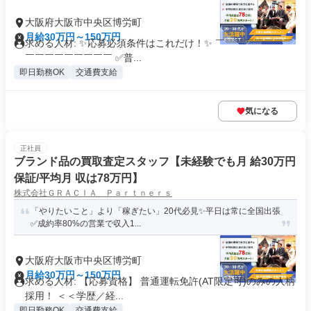
大阪府大阪市中央区博労町
月給30万円～150万円
求める人材: ✨応募必須条件はこれだけ！✨ ￣￣￣￣￣￣￣￣
￣￣￣￣￣￣￣￣￣ ✅普...
即日勤務OK
交通費支給
気になる
正社員
ブランド品の買取査定スタッフ【未経験でも月 給30万円
保証/平均月 収は78万円】
株式会社ＧＲＡＣＩＡ Ｐａｒｔｎｅｒｓ
「やりたいこと」より「稼ぎたい」20代必見✨平日は常に全国出張
✅成約率80%の営業で収入1...
大阪府大阪市中央区博労町
月給30万円～150万円
求める人材: 【応募資格】 普通運転免許(AT限定可)のみの人柄
採用！ ＜＜学歴／経...
即日勤務OK
交通費支給