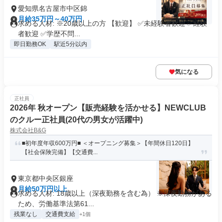
愛知県名古屋市中区錦
月給35万円～40万円
求める人材: ※20歳以上の方 【歓迎】 ✅未経験者歓迎 ✅経験
者歓迎 ✅学歴不問...
即日勤務OK
駅近5分以内
気になる
正社員
2026年 秋オープン【販売経験を活かせる】NEWCLUB
のクルー正社員(20代の男女が活躍中)
株式会社B&G
■初年度年収600万円■ ＜オープニング募集＞【年間休日120日】
【社会保険完備】【交通費...
東京都中央区銀座
月給50万円以上
求める人材: 18歳以上（深夜勤務を含む為） ※深夜勤務がある
ため、労働基準法第61...
残業なし
交通費支給
+1個