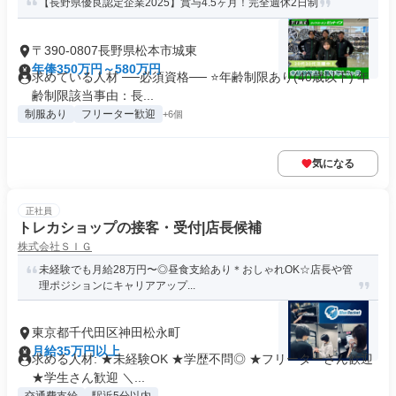
【長野県優良認定企業2025】賞与4.5ヶ月！完全週休2日制
〒390-0807長野県松本市城東
年俸350万円～580万円
求めている人材 ──必須資格── ⭐️年齢制限あり(40歳以下) 年
齢制限該当事由：長...
制服あり
フリーター歓迎
+6個
気になる
正社員
トレカショップの接客・受付|店長候補
株式会社ＳＩＧ
未経験でも月給28万円〜◎昼食支給あり＊おしゃれOK☆店長や管
理ポジションにキャリアアップ...
東京都千代田区神田松永町
月給35万円以上
求める人材: ★未経験OK ★学歴不問◎ ★フリーターさん歓迎
★学生さん歓迎 ＼...