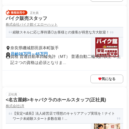
正社員
バイク販売スタッフ
株式会社バイク館イエローハット
経験スキルに応じ厚待遇◎お客様との接客が得意な方大歓迎！
奈良県磯城郡田原本町阪手
月給28万円～45万円
資格 普通自動車四輪免許（MT） 普通自動二輪免許以上 ※上
記２つの資格は必須となりま...
気になる
正社員
<名古屋錦>キャバクラのホールスタッフ(正社員)
株式会社LR
【安定×成長】法人経営店で理想のキャリアアップ実現を！ナイト
ワーク未経験スタート多数在籍！...