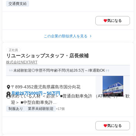
交通費支給
気になる
この企業の類似求人を見る
正社員
リユースショップスタッフ・店長候補
株式会社NEXTART
未経験歓迎◎学歴不問/年齢不問/月給26.5万～/車通勤OK
〒899-4352鹿児島県霧島市国分向花
月給26万5000円～50万円
求めている人材 ＜必須＞ ■普通自動車免許 （AT限定可） ＜歓
迎＞ ■中型自動車免許...
制服あり
業界未経験歓迎
+17個
気になる