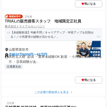
気になる
正社員
TRIALの販売接客スタッフ 地域限定正社員
株式会社トライアルカンパニー
【未経験歓迎】年齢不問／キャリアアップ・年収アップを目指せ
る！／小売業等の経験が活かせる／...
山梨県笛吹市
月給20万6000円～65万円
求める人材: 必須 ・業界未経験OK 歓迎 ・小売業の経験がある
方 ・店長経験があ...
交通費支給
気になる
この企業の類似求人を見る
正社員