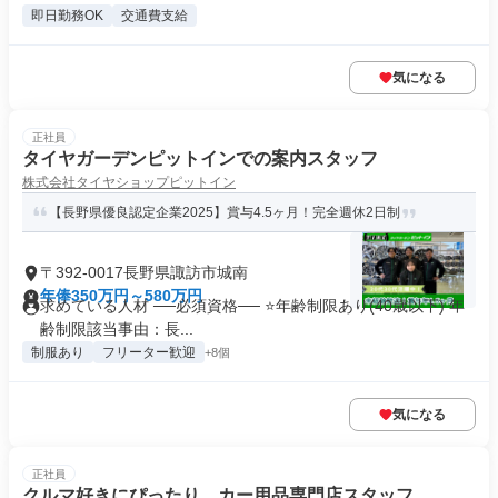
即日勤務OK
交通費支給
気になる
正社員
タイヤガーデンピットインでの案内スタッフ
株式会社タイヤショップピットイン
【長野県優良認定企業2025】賞与4.5ヶ月！完全週休2日制
〒392-0017長野県諏訪市城南
年俸350万円～580万円
求めている人材 ──必須資格── ⭐️年齢制限あり(40歳以下) 年
齢制限該当事由：長...
制服あり
フリーター歓迎
+8個
気になる
正社員
クルマ好きにぴったり カー用品専門店スタッフ