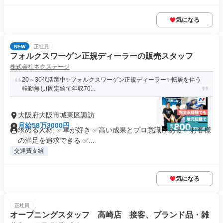
気になる
NEW
正社員
フォルクスワーゲン正規ディーラーの販売スタッフ
株式会社ネクステージ
20～30代活躍中✨フォルクスワーゲン正規ディーラー✨転居を伴う
転勤無し❗固定給で年収70...
大阪府大阪市城東区諏訪
月給58万3000円
求める人材: ✅車が好き ✅高い成果とプロ意識がある ✅お客様
の満足を追求できる ✅...
交通費支給
気になる
正社員
オープニングスタッフ 高崎店 接客、ブランド品・雑