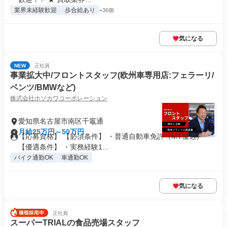
業界未経験歓迎
歩合給あり
+36個
気になる
NEW
正社員
事業拡大中/フロントスタッフ(欧州車専用店:フェラーリ/
ベンツ/BMWなど)
株式会社ホソカワコーポレーション
愛知県名古屋市南区千竈通
月給25万円～50万円
【応募資格】 【必須条件】 ・普通自動車免許（MT優遇）
【優遇条件】 ・実務経験1...
バイク通勤OK
車通勤OK
気になる
正社員
スーパーTRIALの食品売場スタッフ