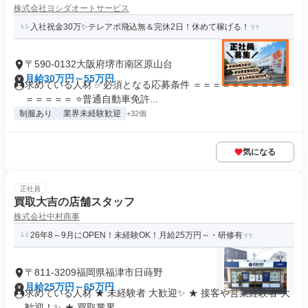
株式会社ヨシダオートサービス
入社祝金30万✨テレアポ飛込無＆完休2日！休めて稼げる！
〒590-0132大阪府堺市南区原山台
月給30万円～55万円
求めている人材 ✅必須となる応募条件 ＝＝＝＝＝＝＝＝＝＝
＝＝＝＝＝ ⭐普通自動車免許...
制服あり
業界未経験歓迎
+32個
気になる
正社員
買取大吉の店舗スタッフ
株式会社中村商事
26年8～9月にOPEN！未経験OK！月給25万円～・研修有
〒811-3209福岡県福津市日蒔野
月給25万円～65万円
求めている人材 ★ 未経験者 大歓迎✨ ★ 接客や営業経験者 大
歓迎！✨ ★ 買取業界...