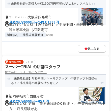
未経験歓迎✨高収入年収1500万円可/飛び込み&テレアポなし
〒575-0055大阪府四條畷市
月給34万9000円～149万1333円
求めている人材 【必須条件】 ✅学歴不問・未経験OK！ ✅ 普
通自動車免許（AT限定可...
制服あり
業界未経験歓迎
+29個
気になる
正社員
スーパーTRIALの店舗スタッフ
株式会社トライアルカンパニー
【未経験歓迎】年齢不問／キャリアアップ・年収アップを目指せ
る！／小売業等の経験が活かせる／...
福岡県福岡市西区今宿
月給20万6000円～65万円
求める人材: 必須 ・業界未経験OK 歓迎 ・小売業の経験がある
方 ・店長経験があ...