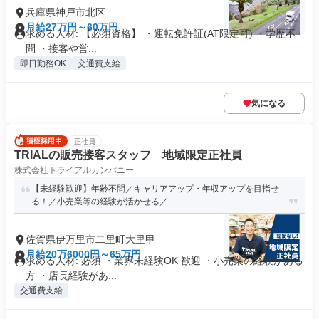
兵庫県神戸市北区
月給27万円～60万円
求める人材: 【必須資格】 ・運転免許証(AT限定可) ・学歴不
問 ・接客や営...
即日勤務OK
交通費支給
気になる
正社員
TRIALの販売接客スタッフ 地域限定正社員
株式会社トライアルカンパニー
【未経験歓迎】年齢不問／キャリアアップ・年収アップを目指せ
る！／小売業等の経験が活かせる／...
佐賀県伊万里市二里町大里甲
月給20万6000円～65万円
求める人材: 必須 ・業界未経験OK 歓迎 ・小売業の経験がある
方 ・店長経験があ...
交通費支給