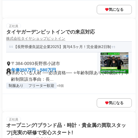
気になる
正社員
タイヤガーデンピットインでの来店対応
株式会社タイヤショップピットイン
【長野県優良認定企業2025】賞与4.5ヶ月！完全週休2日制
〒384-0093長野県小諸市
年俸350万円～580万円
求めている人材 ──必須資格── ⭐️年齢制限あり(40歳以下) 年
齢制限該当事由：長...
制服あり
フリーター歓迎
+8個
気になる
正社員
オープニング!ブランド品・時計・貴金属の買取スタッ
フ|充実の研修で安心スタート!