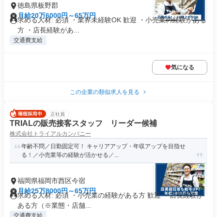
徳島県板野郡
月給20万6000円～65万円
求める人材: 必須 ・業界未経験OK 歓迎 ・小売業の経験がある
方 ・店長経験があ...
交通費支給
気になる
この企業の類似求人を見る
正社員
TRIALの販売接客スタッフ リーダー候補
株式会社トライアルカンパニー
年齢不問／日勤固定可！ キャリアアップ・年収アップを目指せ
る！／小売業等の経験が活かせる／...
福岡県福岡市西区今宿
月給25万8000円～65万円
求める人材: 必須 ・小売業の経験がある方 歓迎 ・店長経験が
ある方（※業態・店舗...
交通費支給