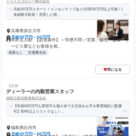
ミライエコロジー株式会社
月給30万円スタート！インセンティブあり(月収50万円以上可能！)
未経験大歓迎！充実した研...
兵庫県加古川市
月給30万円～50万円
求める人材: 【必須条件】 ✅学歴不問 ✅営業、販売、接客、サ
ービス業などお客様を相...
残業なし
交通費支給
気になる
正社員
ディーラーの内勤営業スタッフ
福島日産自動車株式会社
【年収600万円も実現可＆個人休で土日休みも可＆希望地区に配属
可】80年以上リストラなし✨...
福島県白河市
月給25万円～50万円