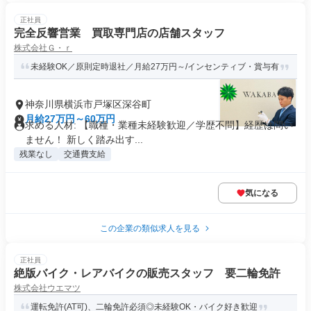
正社員
完全反響営業 買取専門店の店舗スタッフ
株式会社Ｇ・ｒ
未経験OK／原則定時退社／月給27万円～/インセンティブ・賞与有
神奈川県横浜市戸塚区深谷町
月給27万円～60万円
求める人材: 【職種・業種未経験歓迎／学歴不問】経歴は問い
ません！ 新しく踏み出す...
残業なし
交通費支給
気になる
この企業の類似求人を見る
正社員
絶版バイク・レアバイクの販売スタッフ 要二輪免許
株式会社ウエマツ
運転免許(AT可)、二輪免許必須◎未経験OK・バイク好き歓迎