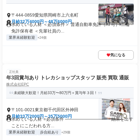
〒444-0859愛知県岡崎市上六名町
月給32万4000円～48万6000円
求めている人材 ＜必須条件＞ 普通自動車免許（AT可）/二輪
免許保有者 ＜先輩社員の...
業界未経験歓迎
+24個
気になる
正社員
年3回賞与あり トレカショップスタッフ 販売 買取 通販
株式会社EPC
未経験大歓迎！月給33万〜80万円＋賞与年３回！
〒101-0021東京都千代田区外神田
月給33万2000円～35万5000円
求めている人材 ⭐必須条件 ───────────── ・結果を出す
ことにこだわれる方...
業界未経験歓迎
歩合給あり
+29個