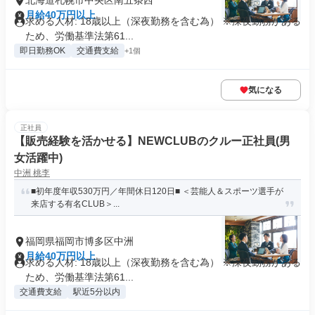
北海道札幌市中央区南五条西
月給40万円以上
求める人材: 18歳以上（深夜勤務を含む為） ※深夜勤務がある
ため、労働基準法第61...
即日勤務OK
交通費支給
+1個
気になる
正社員
【販売経験を活かせる】NEWCLUBのクルー正社員(男
女活躍中)
中洲 桃李
■初年度年収530万円／年間休日120日■ ＜芸能人＆スポーツ選手が
来店する有名CLUB＞...
福岡県福岡市博多区中洲
月給40万円以上
求める人材: 18歳以上（深夜勤務を含む為） ※深夜勤務がある
ため、労働基準法第61...
交通費支給
駅近5分以内