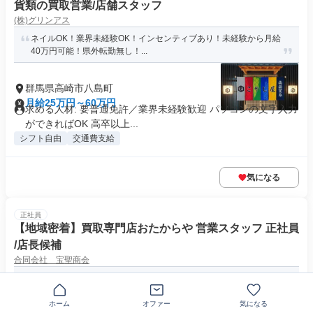
貨類の買取営業/店舗スタッフ
(株)グリンアス
ネイルOK！業界未経験OK！インセンティブあり！未経験から月給
40万円可能！県外転勤無し！...
群馬県高崎市八島町
月給25万円～60万円
求める人材: 要普通免許／業界未経験歓迎 パソコンの文字入力
ができればOK 高卒以上...
シフト自由
交通費支給
気になる
正社員
【地域密着】買取専門店おたからや 営業スタッフ 正社員
/店長候補
合同会社 宝聖商会
『店舗急増中』CMでおなじみの『おたからや』大分県内で複数運
営する当社☆全員で意見を出し合...
ホーム
オファー
気になる