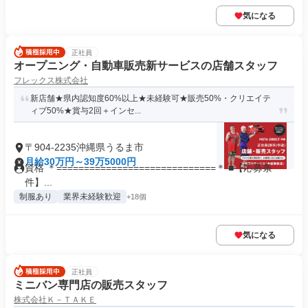
気になる
正社員
オープニング・自動車販売新サービスの店舗スタッフ
フレックス株式会社
新店舗★県内認知度60%以上★未経験可★販売50%・クリエイテ
ィブ50%★賞与2回＋インセ...
〒904-2235沖縄県うるま市
月給30万円～39万5000円
資格 ＊=============================＊ ■【応募条
件】...
制服あり
業界未経験歓迎
+18個
気になる
正社員
ミニバン専門店の販売スタッフ
株式会社Ｋ－ＴＡＫＥ