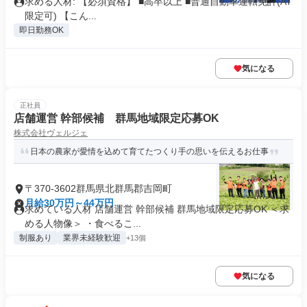
求める人材: 【必須資格】 ■高卒以上 ■普通自動車運転免許(AT
限定可) 【こん...
即日勤務OK
気になる
正社員
店舗運営 幹部候補 群馬地域限定応募OK
株式会社ヴェルジェ
日本の農家が愛情を込めて育てたつくり手の思いを伝えるお仕事
〒370-3602群馬県北群馬郡吉岡町
月給30万円～44万円
求めている人材 店舗運営 幹部候補 群馬地域限定応募OK ＜求
める人物像＞ ・食べるこ...
制服あり
業界未経験歓迎
+13個
気になる