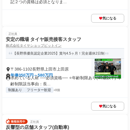
記２つの資格は必須となりま...
気になる
正社員
安定の職場 タイヤ販売接客スタッフ
株式会社タイヤショップピットイン
【長野県優良認定企業2025】賞与4.5ヶ月！完全週休2日制
〒386-1102長野県上田市上田原
年俸350万円～580万円
求めている人材 ──必須資格── ⭐️年齢制限あり(40歳以下) 年
齢制限該当事由：長...
制服あり
フリーター歓迎
+8個
気になる
正社員
反響型の店舗スタッフ(自動車)