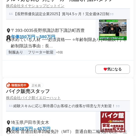
株式会社タイヤショップピットイン
【長野県優良認定企業2025】賞与4.5ヶ月！完全週休2日制
〒393-0035長野県諏訪郡下諏訪町西豊
年俸350万円～580万円
求めている人材 ──必須資格── ⭐️年齢制限あり(40歳以下) 年
齢制限該当事由：長...
制服あり
フリーター歓迎
+8個
気になる
正社員
バイク販売スタッフ
株式会社バイク館イエローハット
経験スキルに応じ厚待遇◎お客様との接客が得意な方大歓迎！
埼玉県戸田市美女木
月給28万円～45万円
資格 普通自動車四輪免許（MT） 普通自動二輪免許以上 ※上