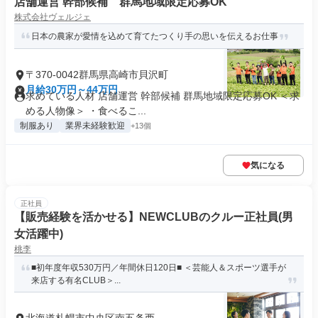
店舗運営 幹部候補 群馬地域限定応募OK
株式会社ヴェルジェ
日本の農家が愛情を込めて育てたつくり手の思いを伝えるお仕事
〒370-0042群馬県高崎市貝沢町
月給30万円～44万円
求めている人材 店舗運営 幹部候補 群馬地域限定応募OK ＜求
める人物像＞ ・食べるこ...
制服あり
業界未経験歓迎
+13個
気になる
正社員
【販売経験を活かせる】NEWCLUBのクルー正社員(男
女活躍中)
桃李
■初年度年収530万円／年間休日120日■ ＜芸能人＆スポーツ選手が
来店する有名CLUB＞...