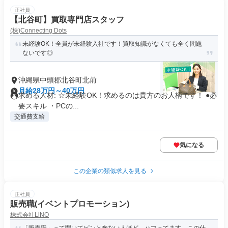
正社員
【北谷町】買取専門店スタッフ
(株)Connecting Dots
未経験OK！全員が未経験入社です！買取知識がなくても全く問題
ないです◎
沖縄県中頭郡北谷町北前
月給28万円～40万円
求める人材: ☆未経験OK！求めるのは貴方のお人柄です！ ●必
要スキル ・PCの...
交通費支給
気になる
この企業の類似求人を見る
正社員
販売職(イベントプロモーション)
株式会社LiNO