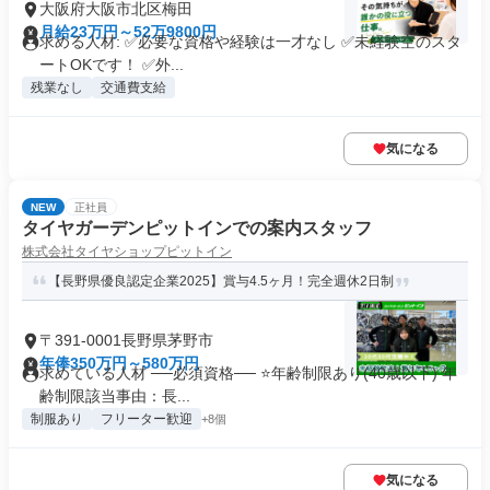
大阪府大阪市北区梅田
月給23万円～52万9800円
求める人材: ✅必要な資格や経験は一才なし ✅未経験空のスタ
ートOKです！ ✅外...
残業なし
交通費支給
気になる
NEW
正社員
タイヤガーデンピットインでの案内スタッフ
株式会社タイヤショップピットイン
【長野県優良認定企業2025】賞与4.5ヶ月！完全週休2日制
〒391-0001長野県茅野市
年俸350万円～580万円
求めている人材 ──必須資格── ⭐️年齢制限あり(40歳以下) 年
齢制限該当事由：長...
制服あり
フリーター歓迎
+8個
気になる