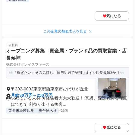
気になる
この企業の類似求人を見る
正社員
オープニング募集 貴金属・ブランド品の買取営業・店
長候補
株式会社グレイスファース
「稼ぎたい」その気持ち、給与明細で証明します✨店長最短2か月
〒202-0002東京都西東京市ひばりが丘北
月給30万円～250万円
求めている人材 ★経験者大大大歓迎！ 真贋、査定もある程度
はできて 利益が出せる接客...
業界未経験歓迎
歩合給あり
+21個
気になる