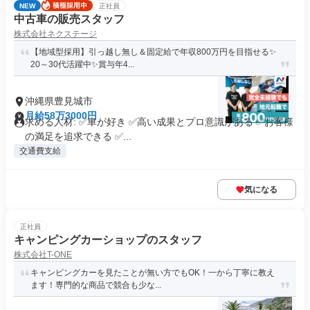
NEW
正社員
中古車の販売スタッフ
株式会社ネクステージ
【地域型採用】引っ越し無し＆固定給で年収800万円を目指せる✨
20～30代活躍中✨賞与年4...
沖縄県豊見城市
月給58万3000円
求める人材: ✅車が好き ✅高い成果とプロ意識がある ✅お客様
の満足を追求できる ✅...
交通費支給
気になる
正社員
キャンピングカーショップのスタッフ
株式会社T-ONE
キャンピングカーを見たことが無い方でもOK！一から丁寧に教え
ます！専門的な商品で競合も少な...