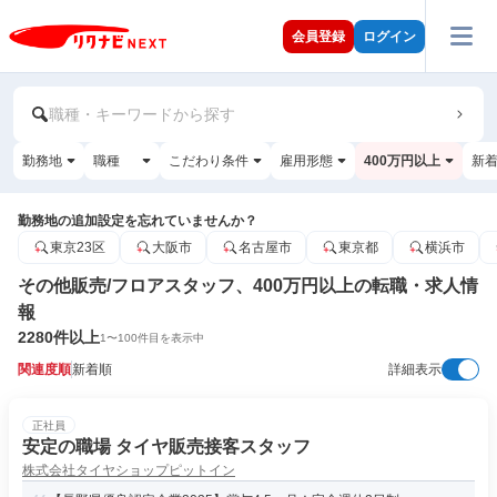
会員登録
ログイン
職種・キーワードから探す
勤務地
職種
こだわり条件
雇用形態
400万円以上
新
勤務地の追加設定を忘れていませんか？
東京23区
大阪市
名古屋市
東京都
横浜市
その他販売/フロアスタッフ、400万円以上の転職・求人情
報
2280
件以上
1
〜
100
件目を表示中
関連度順
新着順
詳細表示
正社員
安定の職場 タイヤ販売接客スタッフ
株式会社タイヤショップピットイン