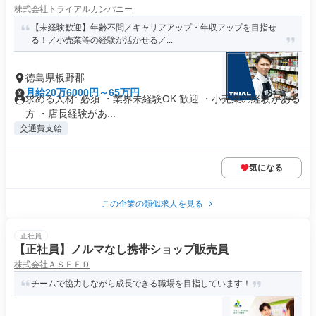
株式会社トライアルカンパニー
【未経験歓迎】年齢不問／キャリアアップ・年収アップを目指せ
る！／小売業等の経験が活かせる／...
徳島県板野郡
月給20万6000円～65万円
求める人材: 必須 ・業界未経験OK 歓迎 ・小売業の経験がある
方 ・店長経験があ...
交通費支給
気になる
この企業の類似求人を見る
正社員
【正社員】ノルマなし携帯ショップ販売員
株式会社ＡＳＥＥＤ
チームで協力しながら成長できる職場を目指しています！