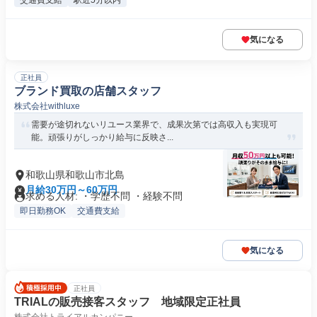
交通費支給
駅近5分以内
気になる
正社員
ブランド買取の店舗スタッフ
株式会社withluxe
需要が途切れないリユース業界で、成果次第では高収入も実現可
能。頑張りがしっかり給与に反映さ...
和歌山県和歌山市北島
月給30万円～60万円
求める人材: ・学歴不問 ・経験不問
即日勤務OK
交通費支給
気になる
正社員
TRIALの販売接客スタッフ 地域限定正社員