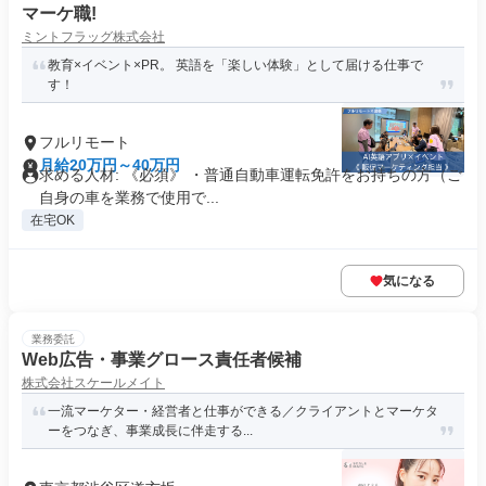
マーケ職!
ミントフラッグ株式会社
教育×イベント×PR。 英語を「楽しい体験」として届ける仕事で
す！
フルリモート
月給20万円～40万円
求める人材: 《必須》 ・普通自動車運転免許をお持ちの方（ご
自身の車を業務で使用で...
在宅OK
気になる
業務委託
Web広告・事業グロース責任者候補
株式会社スケールメイト
一流マーケター・経営者と仕事ができる／クライアントとマーケタ
ーをつなぎ、事業成長に伴走する...