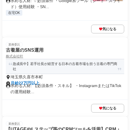
求める人材: ▽必須条件 ・Google系ツール（シート・スライ
ド）使用経験 ・SN...
在宅OK
気になる
業務委託
古着屋のSNS運用
株式会社叶
急成長中】若手社長が経営する日本の古着市場を担う古着の専門商
社
埼玉県久喜市本町
月給22万円以上
求める人材: 【必須条件・スキル】 ・InstagramまたはTikTok
の運用経験...
気になる
業務委託
【UTAGEやLステップ等のCRMツールを活用】CRM・