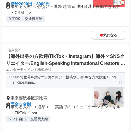
時給2000円～3000円
求める人材: < 必須 > ・週25時間 or 週4日以上稼働できる方
・CRM（メ...
在宅OK
交通費支給
気になる
業務委託
【海外出身の方歓迎/TikTok・Instagram】海外 × SNSク
リエイター/English-Speaking International Creators in
エンターテイメント株式会社
Japan!
SNSで世界を動かす／海外向け・投稿や出演OKな方大歓迎！Engli
sh-Speaking...
東京都渋谷区恵比寿
完全歩合制
求める人材: ＜必須＞ ・英語でのコミュニケーションスキル
・TikTok／Inst...
シフト自由
交通費支給