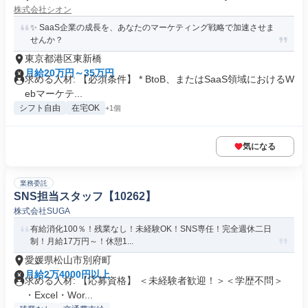
株式会社シオン
✨ SaaS企業の成長を、あなたのマーケティング戦略で加速させま
せんか？
東京都港区東新橋
月給20万円～35万円
求める人材: 【必須条件】 * BtoB、またはSaaS領域におけるW
ebマーケテ...
シフト自由
在宅OK
+1個
気になる
業務委託
SNS担当スタッフ【10262】
株式会社SUGA
有給消化100％！残業なし！未経験OK！SNS専任！完全週休二日
制！月給17万円～！休憩1...
愛媛県松山市別府町
月給2万4000円以上
求める人材: 【応募資格】 ＜未経験者歓迎！＞＜学歴不問＞
・Excel・Wor...