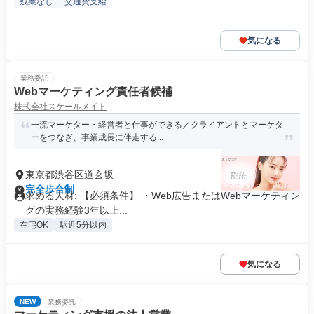
残業なし
交通費支給
気になる
業務委託
Webマーケティング責任者候補
株式会社スケールメイト
一流マーケター・経営者と仕事ができる／クライアントとマーケタ
ーをつなぎ、事業成長に伴走する...
東京都渋谷区道玄坂
完全歩合制
求める人材: 【必須条件】 ・Web広告またはWebマーケティン
グの実務経験3年以上...
在宅OK
駅近5分以内
気になる
NEW
業務委託