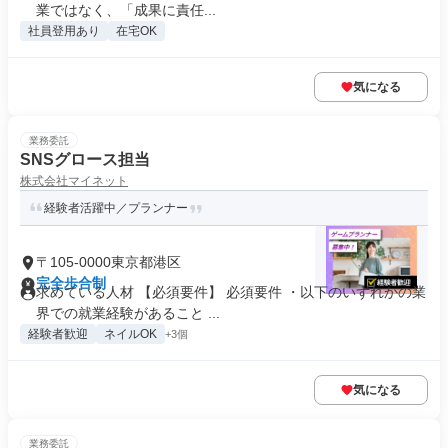
業ではなく、「成果に責任...
社員登用あり
在宅OK
気になる
業務委託
SNSグロース担当
株式会社マイネット
経験者活躍中／プランナー
〒105-0000東京都港区
完全歩合制
求めている人材 【必須要件】 必須要件 ・以下のいずれかの業
界での就業経験があること ...
経験者歓迎
ネイルOK
+3個
気になる
業務委託