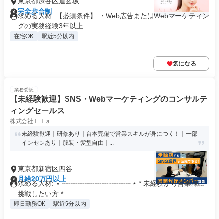
東京都渋谷区道玄坂
完全歩合制
求める人材: 【必須条件】 ・Web広告またはWebマーケティン
グの実務経験3年以上...
在宅OK
駅近5分以内
気になる
業務委託
【未経験歓迎】SNS・Webマーケティングのコンサルテ
ィングセールス
株式会社Ｌｉａ
未経験歓迎｜研修あり｜台本完備で営業スキルが身につく！｜一部
インセンあり｜服装・髪型自由｜...
東京都新宿区四谷
月給20万円以上
求める人材: ⋆ ┈┈┈┈┈┈┈┈┈┈ ⋆ * 未経験から営業職に
挑戦したい方 *...
即日勤務OK
駅近5分以内