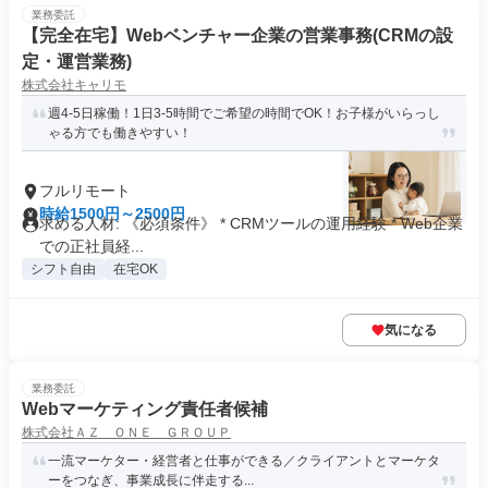
業務委託
【完全在宅】Webベンチャー企業の営業事務(CRMの設
定・運営業務)
株式会社キャリモ
週4-5日稼働！1日3-5時間でご希望の時間でOK！お子様がいらっし
ゃる方でも働きやすい！
フルリモート
時給1500円～2500円
求める人材: 《必須条件》 * CRMツールの運用経験 * Web企業
での正社員経...
シフト自由
在宅OK
気になる
業務委託
Webマーケティング責任者候補
株式会社ＡＺ ＯＮＥ ＧＲＯＵＰ
一流マーケター・経営者と仕事ができる／クライアントとマーケタ
ーをつなぎ、事業成長に伴走する...