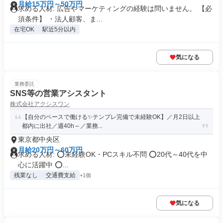
月給15万円～50万円
求める人材: 広告やマーケティングの経験は問いません。 【必
須条件】 ・法人顧客、ま...
在宅OK
駅近5分以内
気になる
業務委託
SNS等の営業アシスタント
株式会社アクシスワン
【自分のペースで働ける✨テンプレ完備で未経験OK】／月2日以上
都内に出社／週40h～／業務...
東京都中央区
月給20万円～60万円
求める人材: ⭕️未経験OK・PCスキル不問 ⭕️20代～40代を中
心に活躍中 ⭕️...
残業なし
交通費支給
+1個
気になる