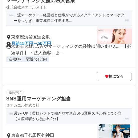
マーケティング支援の法人営業
株式会社スケールメイト
一流マーケター・経営者と仕事ができる／クライアントとマーケタ
ーをつなぎ、事業成長に伴走する...
東京都渋谷区道玄坂
月給15万円～50万円
求める人材: 広告やマーケティングの経験は問いません。 【必
須条件】 ・法人顧客、ま...
在宅OK
駅近5分以内
気になる
業務委託
SNS運用マーケティング担当
ミチガエル株式会社
週3～OK！柔軟シフトで働きやすさ◎SNS運用スキル身につく◎
【末広町駅から徒歩約2分】
東京都千代田区外神田