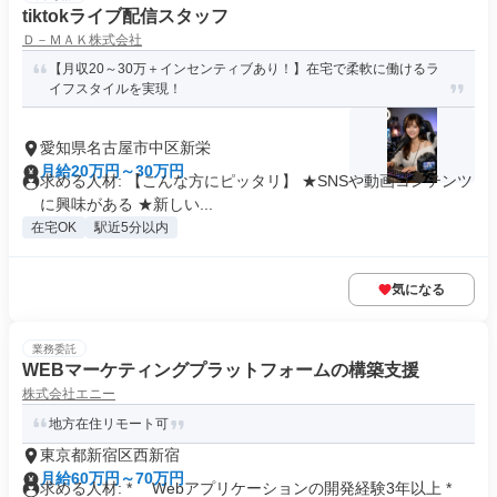
tiktokライブ配信スタッフ
Ｄ－ＭＡＫ株式会社
【月収20～30万＋インセンティブあり！】在宅で柔軟に働けるラ
イフスタイルを実現！
愛知県名古屋市中区新栄
月給20万円～30万円
求める人材: 【こんな方にピッタリ】 ★SNSや動画コンテンツ
に興味がある ★新しい...
在宅OK
駅近5分以内
気になる
業務委託
WEBマーケティングプラットフォームの構築支援
株式会社エニー
地方在住リモート可
東京都新宿区西新宿
月給60万円～70万円
求める人材: * Webアプリケーションの開発経験3年以上 *