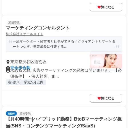
気になる
業務委託
マーケティングコンサルタント
株式会社スケールメイト
一流マーケター・経営者と仕事ができる／クライアントとマーケタ
ーをつなぎ、事業成長に伴走する...
東京都渋谷区道玄坂
完全歩合制
求める人材: 広告やマーケティングの経験は問いません。 【必
須条件】 ・法人顧客、ま...
在宅OK
駅近5分以内
気になる
NEW
業務委託
【月40時間~|ハイブリッド勤務】BtoBマーケティング担
当(SNS・コンテンツマーケティング/SaaS)