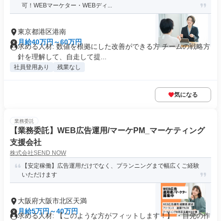
可！WEBマーケター・WEBディ...
東京都港区港南
月給40万円～60万円
求める人材: 数値を根拠にした改善ができる方 チームの戦略方
針を理解して、自走して提...
社員登用あり
残業なし
気になる
業務委託
【業務委託】WEB広告運用/マーケPM_マーケティング
支援会社
株式会社SEND NOW
【安定稼働】広告運用だけでなく、プランニングまで幅広くご経験
いただけます
大阪府大阪市北区天満
月給5万円～40万円
求める人材: 【このような方がフィットします！】 ・目先の作