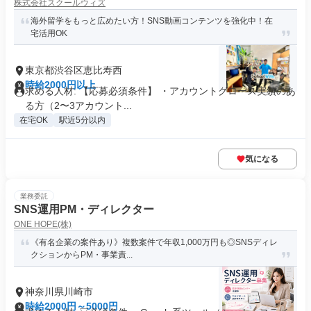
株式会社スクールウィズ
海外留学をもっと広めたい方！SNS動画コンテンツを強化中！在
宅活用OK
東京都渋谷区恵比寿西
時給2000円以上
求める人材: 【応募必須条件】 ・アカウントグロース実績のあ
る方（2〜3アカウント...
在宅OK
駅近5分以内
気になる
業務委託
SNS運用PM・ディレクター
ONE HOPE(株)
《有名企業の案件あり》複数案件で年収1,000万円も◎SNSディレ
クションからPM・事業責...
神奈川県川崎市
時給2000円～5000円