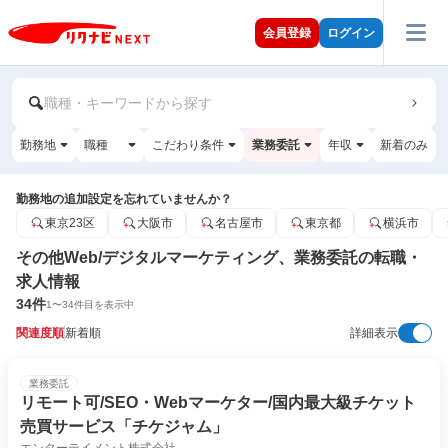
会員登録
ログイン
職種・キーワードから探す
勤務地
職種
こだわり条件
業務委託
年収
新着のみ
勤務地の追加設定を忘れていませんか？
東京23区
大阪市
名古屋市
東京都
横浜市
その他Web/デジタルマーケティング、業務委託の転職・
求人情報
34
件
1
〜
34
件目を表示中
関連度順
新着順
詳細表示
業務委託
リモート可/SEO・Webマーケター/国内最大級チケット
売買サービス「チケジャム」