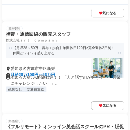
気になる
業務委託
携帯・通信回線の販売スタッフ
株式会社ａｒｔ ｃｏｍｐａｎｙ
【月収28～50万＋賞与＋歩合】年間休日120日×完全週休2日制！
仲間とワイワイ盛り上がる...
愛知県名古屋市中区新栄
月給28万100円～56万円
求める人材: 未経験歓迎！！ 「人と話すのが好き！」 「営業
にチャレンジしたい！」...
残業なし
交通費支給
気になる
業務委託
《フルリモート》オンライン英会話スクールのPR・販促