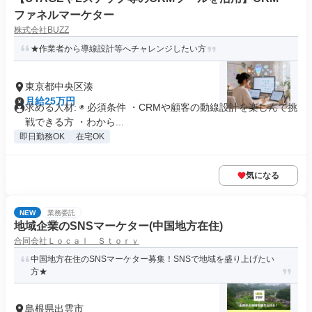
ファネルマーケター
株式会社BUZZ
★作業者から導線設計等へチャレンジしたい方
東京都中央区湊
月給25万円
求める人材: ◉ 必須条件 ・CRMや顧客の動線設計を楽しんで挑
戦できる方 ・わから...
即日勤務OK
在宅OK
気になる
NEW
業務委託
地域企業のSNSマーケター(中国地方在住)
合同会社Ｌｏｃａｌ Ｓｔｏｒｙ
中国地方在住のSNSマーケター募集！SNSで地域を盛り上げたい
方★
島根県出雲市