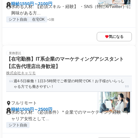
時給1550円～3100円
求める人材: 【必須スキル・経験】 ・SNS（特にX/Twitter）に
興味がある方...
シフト自由
在宅OK
+1個
気になる
業務委託
【在宅勤務】IT系企業のマーケティングアシスタント
【広告代理店出身歓迎】
株式会社キャリモ
週4-5日稼働！1日3-5時間でご希望の時間でOK！お子様がいらっし
ゃる方でも働きやすい！
フルリモート
時給1500円～2500円
求める人材: 《必須条件》 * 企業でのマーケティング経験 * キ
ャリア女性として...
シフト自由