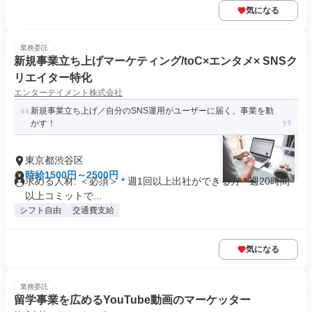
気になる
業務委託
新規事業立ち上げマーケティング/toC×エンタメ× SNSク
リエイター特化
エンターテイメント株式会社
新規事業立ち上げ／自分のSNS運用がユーザーに届く、事業を動
かす！
東京都渋谷区
時給1500円～2500円
求める人材: ＜必須＞ * 週1回以上出社ができる方 * 週20時間
以上コミットで...
シフト自由
交通費支給
気になる
業務委託
留学事業を広めるYouTube動画のマーケッター