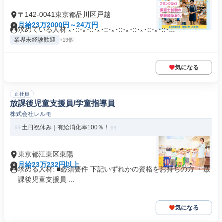
〒142-0041東京都品川区戸越
月給23万2000円～24万円
求めている人材 ｡･::･｡･::･｡･::･｡･::･｡･::･｡･::･｡･::･...
業界未経験歓迎
+19個
気になる
正社員
放課後児童支援員/学童指導員
株式会社レルモ
土日祝休み｜有給消化率100％！
東京都江東区東陽
月給23万232円以上
求める人材: ■必須要件 下記いずれかの資格をお持ちの方 ・放
課後児童支援員 ...
気になる