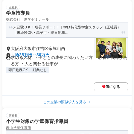
正社員
学童指導員
株式会社 進学ゼミナール
未経験ＯＫ！成長サポート！｜学び特化型学童スタッフ（正社員）
｜未経験OK・高卒可・即日勤務...
大阪府大阪市住吉区帝塚山西
月給25万円～30万円
求める人材: ・子どもの成長に関わりたい方 ・教育に興味があ
る方 ・人と関わる仕事が...
即日勤務OK
残業なし
気になる
この企業の類似求人を見る
正社員
小学生対象の学童保育指導員
表山学童保育所