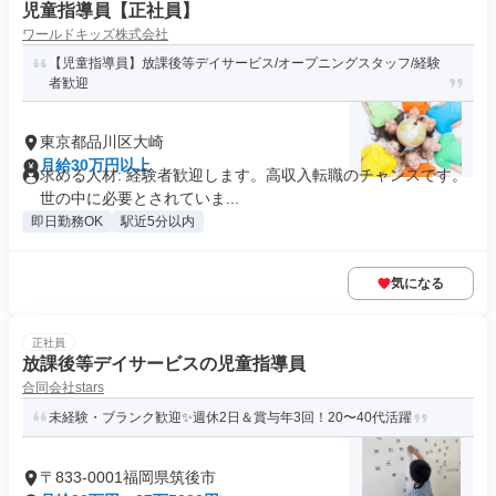
児童指導員【正社員】
ワールドキッズ株式会社
【児童指導員】放課後等デイサービス/オープニングスタッフ/経験
者歓迎
東京都品川区大崎
月給30万円以上
求める人材: 経験者歓迎します。高収入転職のチャンスです。
世の中に必要とされていま...
即日勤務OK
駅近5分以内
気になる
正社員
放課後等デイサービスの児童指導員
合同会社stars
未経験・ブランク歓迎✨週休2日＆賞与年3回！20〜40代活躍
〒833-0001福岡県筑後市