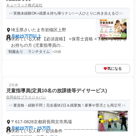
キューラック株式会社
実務未経験OK⭐残業＆持ち帰りナシ✨一人ひとりに向き合える◎
埼玉県さいたま市岩槻区上野
月給25万円以上
求めている人材 【必須資格】 ⭐保育士資格 ⭐下記いずれかを
お持ちの方 (児童指導員の...
制服あり
ランチタイム
+26個
気になる
正社員
児童指導員(定員10名の放課後等デイサービス)
合同会社プラスジャパン
要資格・経験不問｜完全週休2日＆残業無！家事や育児とも両立可
〒617-0828京都府長岡京市馬場
月給20万円～25万円
求めている人材 ✅必須条件 ￣￣￣￣￣￣￣￣￣￣￣￣￣￣￣