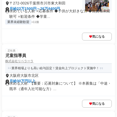
〒272-0026千葉県市川市東大和田
月給23万1500円～26万4400円
求めている人材 ⭐応募条件 ◆子供が大好きな方 ◆無資格未経
験可 ⭐歓迎条件 ◆学童...
業界未経験歓迎
+11個
気になる
正社員
児童指導員
株式会社リベラーラ
業界相場よりも高い給与設定！賃金向上プロジェクト実施中！
大阪府大阪市北区
月給30万円以上
求める人材: 【重要：応募対象について】 ※本募集は「中途・
既卒（通年入社可能な方）...
気になる