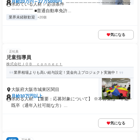
月給20万円～27万5000円
求めている人材 ✅必須条件 ￣￣￣￣￣￣￣￣￣￣￣￣￣￣￣
￣￣￣￣￣ ■普通自動車免許...
業界未経験歓迎
+20個
気になる
正社員
児童指導員
株式会社ＪＯＢ ｃｏｎｎｅｃｔ
業界相場よりも高い給与設定！賃金向上プロジェクト実施中！
大阪府大阪市城東区関目
月給30万円以上
求める人材: 【重要：応募対象について】 ※本募集は「中途・
既卒（通年入社可能な方）...
気になる
NEW
正社員