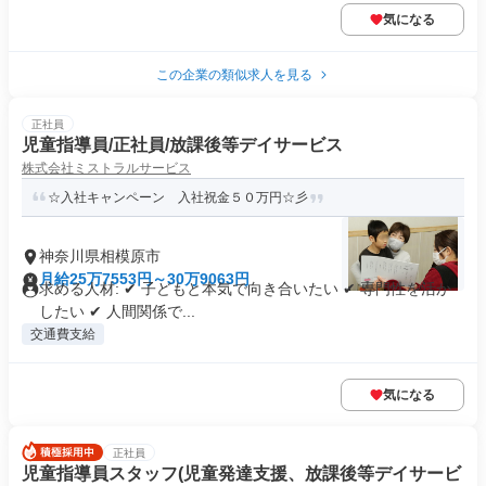
気になる
この企業の類似求人を見る
正社員
児童指導員/正社員/放課後等デイサービス
株式会社ミストラルサービス
☆入社キャンペーン 入社祝金５０万円☆彡
神奈川県相模原市
月給25万7553円～30万9063円
求める人材: ✔ 子どもと本気で向き合いたい ✔ 専門性を活か
したい ✔ 人間関係で...
交通費支給
気になる
正社員
児童指導員スタッフ(児童発達支援、放課後等デイサービ