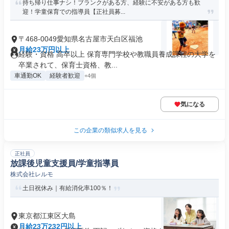
持ち帰り仕事ナシ！ブランクがある方、経験に不安がある方も歓
迎！学童保育での指導員【正社員募...
〒468-0049愛知県名古屋市天白区福池
月給23万円以上
経験・資格 高卒以上 保育専門学校や教職員養成課程の大学を
卒業されて、保育士資格、教...
車通勤OK
経験者歓迎
+4個
気になる
この企業の類似求人を見る
正社員
放課後児童支援員/学童指導員
株式会社レルモ
土日祝休み｜有給消化率100％！
東京都江東区大島
月給23万232円以上