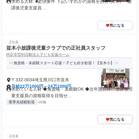
求める人材: ■必須要件 下記いずれかの資格をお持ちの方 ・放
課後児童支援員 ...
気になる
正社員
並木小放課後児童クラブでの正社員スタッフ
特定非営利活動法人子ども支援ホーム
無資格・未経験スタート応援！子ども好き歓迎！【並木小】
〒332-0034埼玉県川口市並木
月給22万1000円～24万1000円
求めている人材 ◆無資格・未経験OK ◆次年度以降に放課後児
童支援員の資格取得を目指せ...
業界未経験歓迎
+20個
気になる
正社員