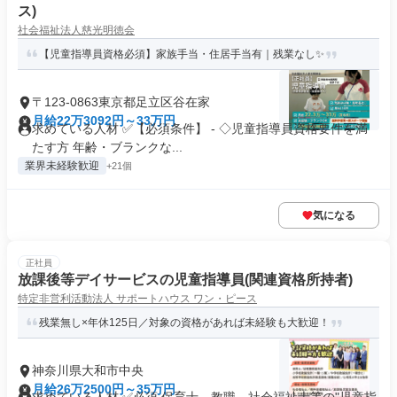
ス)
社会福祉法人慈光明徳会
【児童指導員資格必須】家族手当・住居手当有｜残業なし✨
〒123-0863東京都足立区谷在家
月給22万3092円～33万円
求めている人材 ✅【必須条件】 - ◇児童指導員資格要件を満
たす方 年齢・ブランクな...
業界未経験歓迎
+21個
気になる
正社員
放課後等デイサービスの児童指導員(関連資格所持者)
特定非営利活動法人 サポートハウス ワン・ピース
残業無し×年休125日／対象の資格があれば未経験も大歓迎！
神奈川県大和市中央
月給26万2500円～35万円