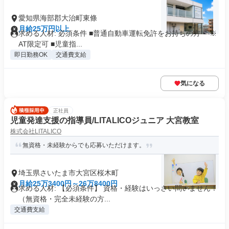
愛知県海部郡大治町東條
月給25万円以上
求める人材: 必須条件 ■普通自動車運転免許をお持ちの方 ※
AT限定可 ■児童指...
即日勤務OK
交通費支給
気になる
正社員
児童発達支援の指導員/LITALICOジュニア 大宮教室
株式会社LITALICO
無資格・未経験からでも応募いただけます。
埼玉県さいたま市大宮区桜木町
月給25万3400円～26万8400円
求める人材: 【必須条件】 資格・経験はいっさい問いません！
（無資格・完全未経験の方...
交通費支給