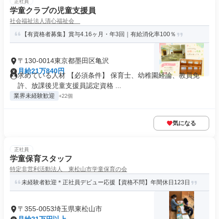
正社員
学童クラブの児童支援員
社会福祉法人清心福祉会
【有資格者募集】賞与4.16ヶ月・年3回｜有給消化率100％
〒130-0014東京都墨田区亀沢
月給21万840円
求めている人材 【必須条件】 保育士、幼稚園経論、教員免
許、放課後児童支援員認定資格 ...
業界未経験歓迎
+22個
気になる
正社員
学童保育スタッフ
特定非営利活動法人 東松山市学童保育の会
未経験者歓迎＊正社員デビュー応援【資格不問】年間休日123日
〒355-0053埼玉県東松山市