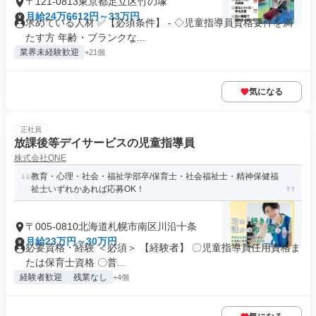
〒121-0813東京都足立区竹の塚
月給24万6612円～33万円
求めている人材 ✅【必須条件】 - ◇児童指導員資格要件を満
たす方 年齢・ブランクな...
業界未経験歓迎
+21個
気になる
正社員
放課後等デイサービスの児童指導員
株式会社ONE
教育・心理・社会・福祉学部卒/保育士・社会福祉士・精神保健福
祉士いずれかあれば応募OK！
〒005-0810北海道札幌市南区川沿十条
月給23万円～30万円
必要資格・経験 ＜必須＞ 【経験者】 〇児童指導員任用資格ま
たは保育士資格 〇普...
経験者歓迎
残業なし
+4個