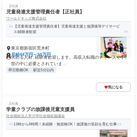
正社員
児童発達支援管理責任者【正社員】
ワールドキッズ株式会社
【児童発達支援管理責任者】児童発達支援と放課後等デイサービ
ス/経験者歓迎
東京都新宿区荒木町
月給44万円～50万円
求める人材: 経験者歓迎します。高収入転職のチャンスです。
世の中に必要とされていま...
即日勤務OK
駅近5分以内
気になる
正社員
学童クラブの放課後児童支援員
社会福祉法人市川市社会福祉協議会
13時から6時間！未経験・無資格OK！放課後の笑顔を育む仕事