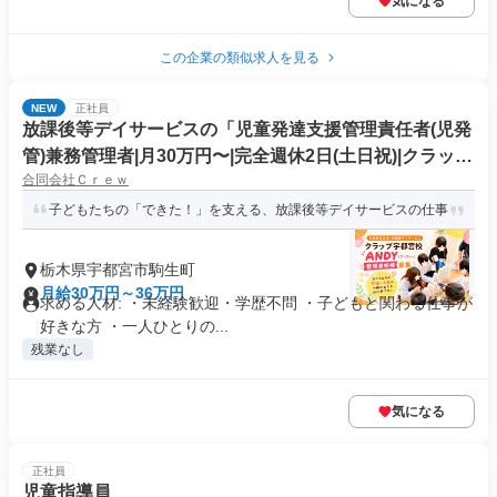
気になる
この企業の類似求人を見る
NEW
正社員
放課後等デイサービスの「児童発達支援管理責任者(児発
管)兼務管理者|月30万円〜|完全週休2日(土日祝)|クラップ
合同会社Ｃｒｅｗ
宇都宮校ANDY
子どもたちの「できた！」を支える、放課後等デイサービスの仕事
栃木県宇都宮市駒生町
月給30万円～36万円
求める人材: ・未経験歓迎・学歴不問 ・子どもと関わる仕事が
好きな方 ・一人ひとりの...
残業なし
気になる
正社員
児童指導員