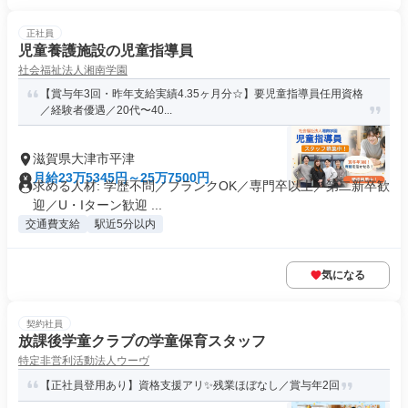
正社員
児童養護施設の児童指導員
社会福祉法人湘南学園
【賞与年3回・昨年⽀給実績4.35ヶ⽉分☆】要児童指導員任用資格
／経験者優遇／20代〜40...
滋賀県大津市平津
月給23万5345円～25万7500円
求める人材: 学歴不問／ブランクOK／専門卒以上／第二新卒歓
迎／U・Iターン歓迎 ...
交通費支給
駅近5分以内
気になる
契約社員
放課後学童クラブの学童保育スタッフ
特定非営利活動法人ウーヴ
【正社員登用あり】資格支援アリ✨残業ほぼなし／賞与年2回