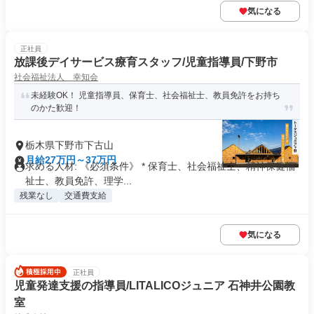
気になる
正社員
放課後デイサービス療育スタッフ/児童指導員/下野市
社会福祉法人 幸知会
未経験OK！ 児童指導員、保育士、社会福祉士、教員免許をお持ち
のかた歓迎！
栃木県下野市下古山
月給27万円～37万円
求める人材: 《必須条件》 * 保育士、社会福祉士、精神保健福
祉士、教員免許、理学...
残業なし
交通費支給
気になる
正社員
児童発達支援の指導員/LITALICOジュニア 石神井公園教
室