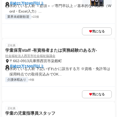
月給21万9240円以上
求めている人材 ＜必須＞ ✅専門卒以上 ✅基本的なPC操作（W
ord・Excel入力）...
業界未経験歓迎
+22個
気になる
正社員
学童保育staff -有資格者または実務経験のある方-
社会福祉法人西宮市社会福祉協議会
〒662-0913兵庫県西宮市染殿町
月給23万1500円以上
求めている人材 下記いずれかに該当する方 ※資格・免許等は
採用時点での取得見込みでOK...
介護休暇あり
+8個
気になる
正社員
学童の児童指導員スタッフ