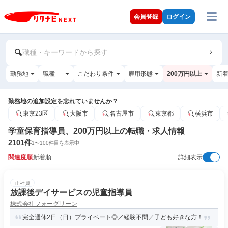
会員登録
ログイン
職種・キーワードから探す
勤務地
職種
こだわり条件
雇用形態
200万円以上
新
勤務地の追加設定を忘れていませんか？
東京23区
大阪市
名古屋市
東京都
横浜市
学童保育指導員、200万円以上の転職・求人情報
2101
件
1
〜
100
件目を表示中
関連度順
新着順
詳細表示
正社員
放課後デイサービスの児童指導員
株式会社フォーグリーン
完全週休2日（日）プライベート◎／経験不問／子ども好きな方！