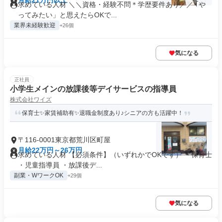
月給21万円以上
求めている人材 ＼＼資格・経験不問＊学歴要件あり／／ ｢や
ってみたい」と思えたらOKで...
業界未経験歓迎
+26個
気になる
正社員
小学生メインの放課後等デイサービスの指導員
株式会社ワイズ
保育士✨家賃補助有✨退職金制度あり♪シニアの方も活躍中！
〒116-0001東京都荒川区町屋
月給22万円～26万円
求めている人材 【必須条件】（いずれかでOKです） ・保育士
・児童指導員 ・放課後デ...
副業・WワークOK
+29個
気になる