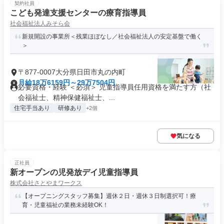
契約社員
こども発達支援センターの療育指導員
社会福祉法人みそら会
新規開設の事業所＜残業ほぼなし／社会福祉法人の安定基盤で働く
＞
〒877-0007大分県日田市丸の内町
月給18万6159円～29万7504円
必要資格・経験 ＜必須＞ 児童指導員任用資格を満たす方（社
会福祉士、精神保健福祉士、...
住宅手当あり
研修あり
+2個
気になる
正社員
新オープンの児発放デイ児童指導員
株式会社さとやまワークス
【オープニングスタッフ募集】週休２日・週休３日制選択可！療
育・児童福祉の業務未経験OK！