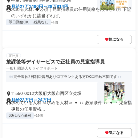
神奈川県横浜市神奈川区羽沢南
月給27万1490円～28万814円
求める人材: ◆必須｜児童指導員の任用資格をお持ちの方 下記
のいずれかに該当すれば、...
即日勤務OK
残業なし
+1個
気になる
正社員
放課後等デイサービスで正社員の児童指導員
一般社団法人リライフサポート
完全週休2日制◎賞与あり◎ブランクある方OK◎年齢不問です
〒550-0012大阪府大阪市西区立売堀
月給23万円～24万円
求めている人材 ≪求める人材≫ ▼ ↓↓ 必須条件 ↓↓ ▼ ・児童指
導員の任用資格...
60代も応募可
+16個
気になる