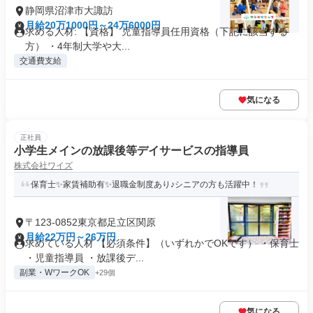
静岡県沼津市大諏訪
月給20万1000円～24万6000円
求める人材: 【資格】 児童指導員任用資格（下記に該当する
方） ・4年制大学や大...
交通費支給
気になる
正社員
小学生メインの放課後等デイサービスの指導員
株式会社ワイズ
保育士✨家賃補助有✨退職金制度あり♪シニアの方も活躍中！
〒123-0852東京都足立区関原
月給22万円～26万円
求めている人材 【必須条件】（いずれかでOKです） ・保育士
・児童指導員 ・放課後デ...
副業・WワークOK
+29個
気になる