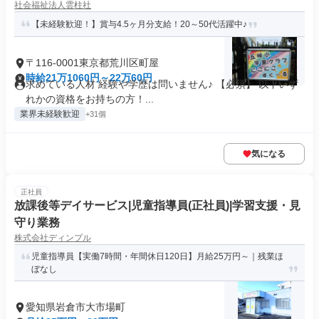
社会福祉法人雲柱社
【未経験歓迎！】賞与4.5ヶ月分支給！20～50代活躍中♪
〒116-0001東京都荒川区町屋
時給21万1060円～22万60円
求めている人材 経験や学歴は問いません♪ 【必須】 以下いず
れかの資格をお持ちの方！...
業界未経験歓迎
+31個
気になる
正社員
放課後等デイサービス|児童指導員(正社員)|学習支援・見
守り業務
株式会社ディンプル
児童指導員【実働7時間・年間休日120日】月給25万円～｜残業ほ
ぼなし
愛知県岩倉市大市場町