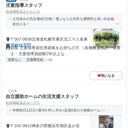
児童指導スタッフ
社会福祉法人とらくろ
土日休みの完全週休2日制！選ぶなら公共性も透明性も高い社会福
祉法人を！
〒007-0838北海道札幌市東区北三十八条東
月給28万円
資格 児童指導員任用資格をお持ちの方 （各種教員免許・保育
士・児童指導員経験2年以上な...
残業なし
交通費支給
+1個
気になる
正社員
自立援助ホームの生活支援スタッフ
社会福祉法人ル・プリ
年間休日121日⭐賞与4.45ヶ月分⭐定員6名の小規模ホーム
〒241-0812神奈川県横浜市旭区金が谷