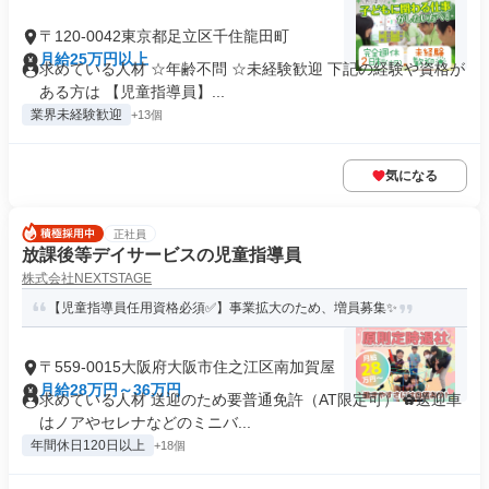
〒120-0042東京都足立区千住龍田町
月給25万円以上
求めている人材 ☆年齢不問 ☆未経験歓迎 下記の経験や資格が
ある方は 【児童指導員】...
業界未経験歓迎
+13個
気になる
正社員
放課後等デイサービスの児童指導員
株式会社NEXTSTAGE
【児童指導員任用資格必須✅】事業拡大のため、増員募集✨
〒559-0015大阪府大阪市住之江区南加賀屋
月給28万円～36万円
求めている人材 送迎のため要普通免許（AT限定可） ✿送迎車
はノアやセレナなどのミニバ...
年間休日120日以上
+18個