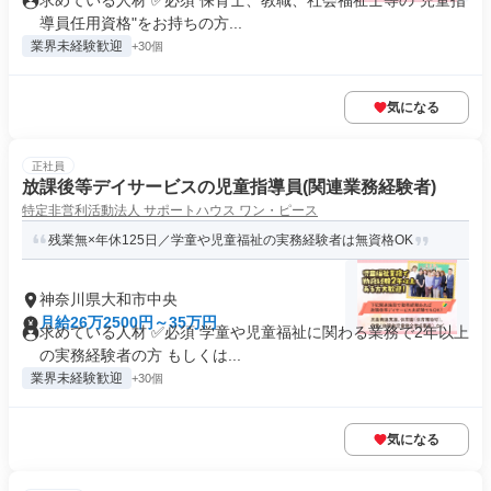
求めている人材 ✅必須 保育士、教職、社会福祉士等の"児童指
導員任用資格"をお持ちの方...
業界未経験歓迎
+30個
気になる
正社員
放課後等デイサービスの児童指導員(関連業務経験者)
特定非営利活動法人 サポートハウス ワン・ピース
残業無×年休125日／学童や児童福祉の実務経験者は無資格OK
神奈川県大和市中央
月給26万2500円～35万円
求めている人材 ✅必須 学童や児童福祉に関わる業務で2年以上
の実務経験者の方 もしくは...
業界未経験歓迎
+30個
気になる