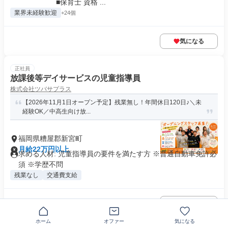
￣￣￣￣￣ ■保育士 資格 ...
業界未経験歓迎
+24個
気になる
正社員
放課後等デイサービスの児童指導員
株式会社ツバサプラス
【2026年11月1日オープン予定】残業無し！年間休日120日♪＼未
経験OK／中高生向け放...
福岡県糟屋郡新宮町
月給22万円以上
求める人材: 児童指導員の要件を満たす方 ※普通自動車免許必
須 ※学歴不問
残業なし
交通費支給
気になる
ホーム
オファー
気になる