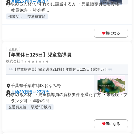
月給25万円～30万円
求める人材: いずれかに該当する方 ・児童指導員任用資格 ・
教員免許 ・社会福...
残業なし
交通費支給
気になる
正社員
【年間休日125日】児童指導員
株式会社Ｔｒｅａｓｕｒｅ
【児童指導員】完全週休2日制！年間休日125日！駅チカ！
千葉県千葉市緑区おゆみ野
月給20万円～27万円
求める人材: ・児童指導員の資格要件を満たす方 ・未経験・ブ
ランク可 ・年齢不問
交通費支給
駅近5分以内
気になる