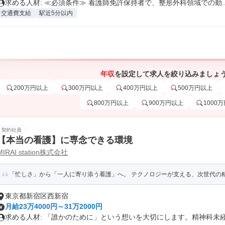
求める人材: ≪必須条件≫ 看護師免許保持者で、整形外科領域での勤..
交通費支給
駅近5分以内
年収
を設定して求人を絞り込みましょ
200万円以上
300万円以上
400万円以上
500万円以上
800万円以上
900万円以上
1000
契約社員
【本当の看護】に専念できる環境
MIRAI station株式会社
「忙しさ」から「一人に寄り添う看護」へ。 テクノロジーが支える、次世代の精神
東京都新宿区西新宿
月給23万4000円～31万2000円
求める人材: 「誰かのために」という想いを大切にします。精神科未経験