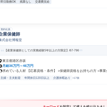
即日勤務OK
残業なし
交通費支給
契約社員
企業保健師
株式会社博報堂
【産業保健師としての実務経験5年以上の方限定】/67-796
東京都港区赤坂
月給36万円～46万円
求めている人材 【応募資格・条件】 ○保健師資格をお持ちの方 ○事業会.
主婦・主夫歓迎
年間休日120日以上
介護休暇あり
+17個
キーワード
を設定して求人を絞り込みまし