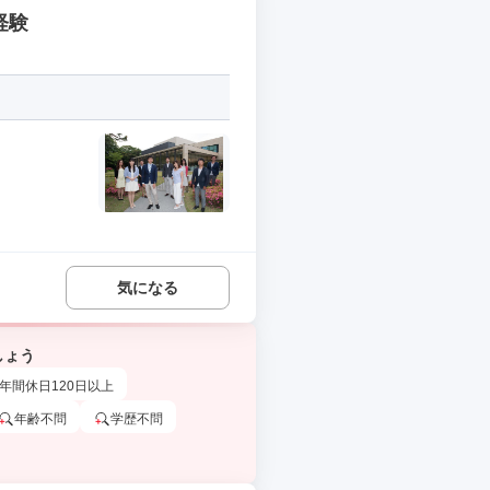
経験
気になる
しょう
年間休日120日以上
年齢不問
学歴不問