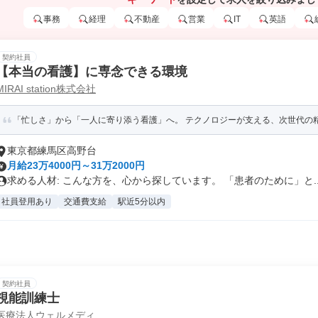
事務
経理
不動産
営業
IT
英語
契約社員
【本当の看護】に専念できる環境
MIRAI station株式会社
「忙しさ」から「一人に寄り添う看護」へ。 テクノロジーが支える、次世代の精神
東京都練馬区高野台
月給23万4000円～31万2000円
求める人材: こんな方を、心から探しています。 「患者のために」と..
社員登用あり
交通費支給
駅近5分以内
契約社員
視能訓練士
医療法人ウェルメディ