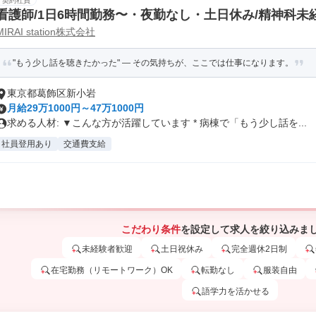
契約社員
看護師/1日6時間勤務〜・夜勤なし・土日休み/精神科未
MIRAI station株式会社
"もう少し話を聴きたかった" — その気持ちが、ここでは仕事になります。
東京都葛飾区新小岩
月給29万1000円～47万1000円
求める人材: ▼こんな方が活躍しています * 病棟で「もう少し話を...
社員登用あり
交通費支給
こだわり条件
を設定して求人を絞り込みま
未経験者歓迎
土日祝休み
完全週休2日制
在宅勤務（リモートワーク）OK
転勤なし
服装自由
語学力を活かせる