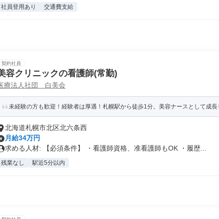
社員登用あり
交通費支給
契約社員
美容クリニックの看護師(常勤)
医療法人社団 白美会
未経験の方も歓迎！経験者は厚遇！札幌駅から徒歩1分。美容ナースとして成長
北海道札幌市北区北六条西
月給34万円
求める人材: 【必須条件】 ・看護師資格、准看護師もOK ・履歴...
残業なし
駅近5分以内