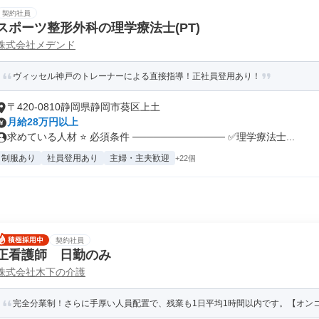
契約社員
スポーツ整形外科の理学療法士(PT)
株式会社メデンド
ヴィッセル神戸のトレーナーによる直接指導！正社員登用あり！
〒420-0810静岡県静岡市葵区上土
月給28万円以上
求めている人材 ⭐ 必須条件 ───────────── ✅理学療法士...
制服あり
社員登用あり
主婦・主夫歓迎
+22個
契約社員
正看護師 日勤のみ
株式会社木下の介護
完全分業制！さらに手厚い人員配置で、残業も1日平均1時間以内です。【オン