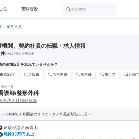
なる
閲覧履歴
求人検索
関
/
契約社員
療機関、契約社員の転職・求人情報
7
件
1
〜
100
件目を表示中
地の追加設定を忘れていませんか？
東京23区
大阪市
名古屋市
東京都
横浜市
川崎
契約社員
看護師/整形外科
医療法人社団幹葉会
2024年10月開業のクリニック／外苑前駅徒歩1分
東京都港区南青山
月給33万円以上