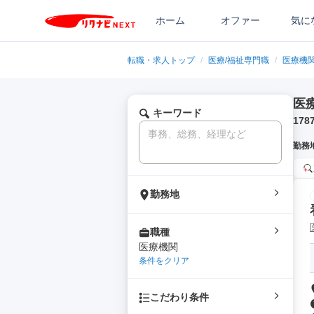
ホーム
オファー
気に
転職・求人トップ
/
医療/福祉専門職
/
医療機
医
キーワード
178
勤務
勤務地
職種
医療機関
条件をクリア
こだわり条件