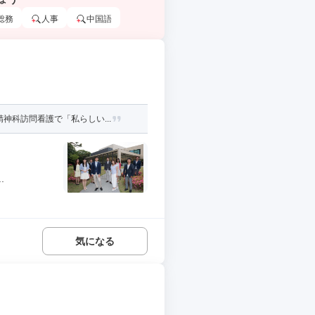
総務
人事
中国語
科訪問看護で「私らしい...
.
気になる