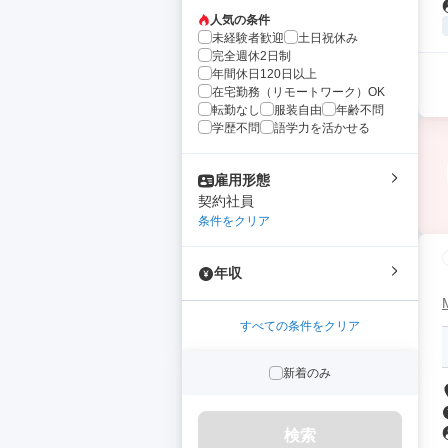
人気の条件
未経験者歓迎
土日祝休み
完全週休2日制
年間休日120日以上
在宅勤務（リモートワーク）OK
転勤なし
服装自由
年齢不問
学歴不問
語学力を活かせる
雇用形態
契約社員
条件をクリア
年収
すべての条件をクリア
新着のみ
検索