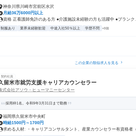
神奈川県川崎市宮前区水沢
月給36万6000円以上
資格 正看護師免許のある方 ●介護施設未経験の方も活躍中 ●ブランク..
制服あり
業界未経験歓迎
中途入社50％以上
学歴不問
+8個
この企業の類似求人を見る
契約社員
久留米市就労支援キャリアカウンセラー
株式会社アソウ・ヒューマニーセンター
採用枠1名。令和9年3月31日まで勤務
福岡県久留米市中央町
時給1500円～1700円
求める人材: ・キャリアコンサルタント、産業カウンセラー有資格者（C