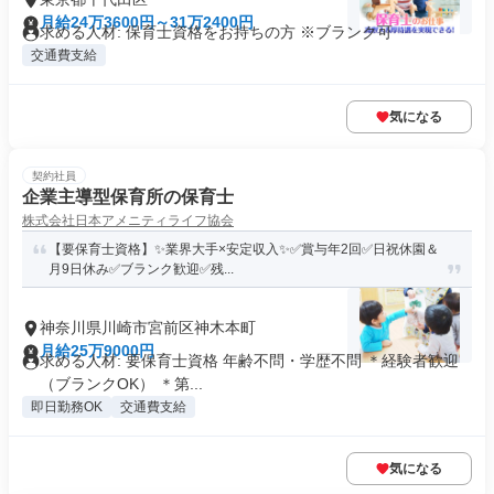
月給24万3600円～31万2400円
求める人材: 保育士資格をお持ちの方 ※ブランク可
交通費支給
気になる
契約社員
企業主導型保育所の保育士
株式会社日本アメニティライフ協会
【要保育士資格】✨業界大手×安定収入✨✅賞与年2回✅日祝休園＆
月9日休み✅ブランク歓迎✅残...
神奈川県川崎市宮前区神木本町
月給25万9000円
求める人材: 要保育士資格 年齢不問・学歴不問 ＊経験者歓迎
（ブランクOK） ＊第...
即日勤務OK
交通費支給
気になる