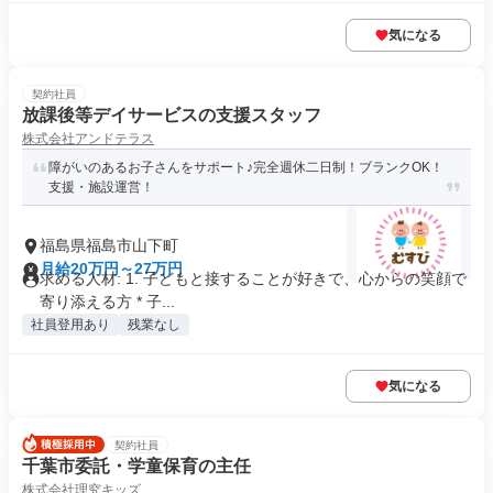
気になる
契約社員
放課後等デイサービスの支援スタッフ
株式会社アンドテラス
障がいのあるお子さんをサポート♪完全週休二日制！ブランクOK！
支援・施設運営！
福島県福島市山下町
月給20万円～27万円
求める人材: 1. 子どもと接することが好きで、心からの笑顔で
寄り添える方 * 子...
社員登用あり
残業なし
気になる
契約社員
千葉市委託・学童保育の主任
株式会社理究キッズ