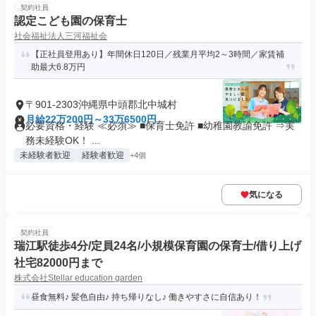
契約社員
認定こども園の保育士
社会福祉法人三河福祉会
【正社員登用あり】年間休日120日／残業月平均2～3時間／家賃補
助最大6.8万円
〒901-2303沖縄県中頭郡北中城村
月給22万200円～33万6500円
必要資格・経験 ≪必須≫ ■保育士免許 ■幼稚園教諭免許 ⇒実
務未経験OK！ ...
未経験者歓迎
経験者歓迎
+4個
気になる
契約社員
瑞江駅徒歩4分/定員24名/小規模保育園の保育士/借り上げ
社宅82000円まで
株式会社Stellar education garden
昼食無料♪ 髪色自由♪ 持ち帰りなし♪ 働きやすさに自信あり！