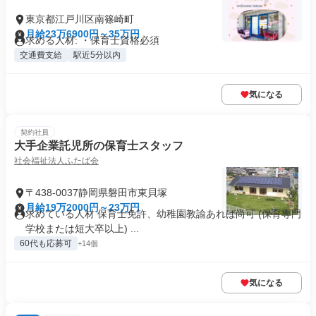
東京都江戸川区南篠崎町
月給23万6900円～35万円
求める人材: ・保育士資格必須
交通費支給
駅近5分以内
気になる
契約社員
大手企業託児所の保育士スタッフ
社会福祉法人ふたば会
〒438-0037静岡県磐田市東貝塚
月給19万2000円～23万円
求めている人材 保育士免許、幼稚園教諭あれば尚可 (保育専門
学校または短大卒以上) ...
60代も応募可
+14個
気になる