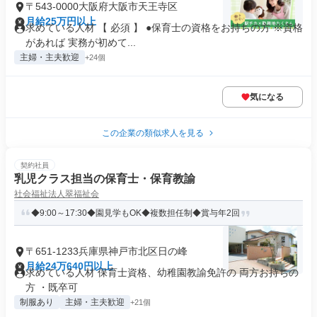
〒543-0000大阪府大阪市天王寺区
月給25万円以上
求めている人材 【 必須 】 ●保育士の資格をお持ちの方 ※資格
があれば 実務が初めて...
主婦・主夫歓迎
+24個
気になる
この企業の類似求人を見る
契約社員
乳児クラス担当の保育士・保育教諭
社会福祉法人翠福祉会
◆9:00～17:30◆園見学もOK◆複数担任制◆賞与年2回
〒651-1233兵庫県神戸市北区日の峰
月給24万640円以上
求めている人材 保育士資格、幼稚園教諭免許の 両方お持ちの
方 ・既卒可
制服あり
主婦・主夫歓迎
+21個