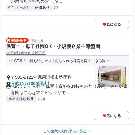
の両方をお持ちの方 （※...
住宅手当あり
研修あり
+2個
気になる
契約社員
保育士・母子登園OK・小規模企業主導型園
株式会社未来創造研究所
ICT導入で持ち帰りゼロ！おしゃれも保育も両立できる園
〒901-2122沖縄県浦添市勢理客
月給21万7000円以上
求めている人材 ・保育士資格をお持ちの方（必須） みらい保
育園はこんな方にピッタリで...
業界未経験歓迎
+25個
気になる
この企業の類似求人を見る