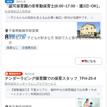
NEW
契約社員
「認可保育園の非常勤保育士(8:00~17:00・週3日~OK)」
社会福祉法人尚英会
子どもたちの笑顔を支えるお仕事♪ 幅広い世代が活躍中です。
千葉県船橋市前原東
時給1350円
求める人材: 子どもが好きな方 笑顔で人と接することが出来る
方
残業なし
交通費支給
気になる
契約社員
テンダーラビング保育園での保育スタッフ_TFH-25-4
株式会社テンダーラビングケアサービス
【複数施設◎】千葉エリアと、都内中心の保育施設でお仕事｜サポ
ートスタッフ｜年間休日120日...
東京都千代田区