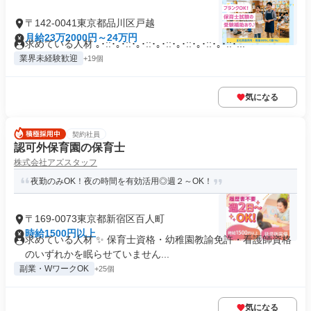
〒142-0041東京都品川区戸越
月給23万2000円～24万円
求めている人材 ｡･::･｡･::･｡･::･｡･::･｡･::･｡･::･｡･::･...
業界未経験歓迎
+19個
気になる
契約社員
認可外保育園の保育士
株式会社アズスタッフ
夜勤のみOK！夜の時間を有効活用◎週２～OK！
〒169-0073東京都新宿区百人町
時給1500円以上
求めている人材 ✨ 保育士資格・幼稚園教諭免許・看護師資格
のいずれかを眠らせていません...
副業・WワークOK
+25個
気になる