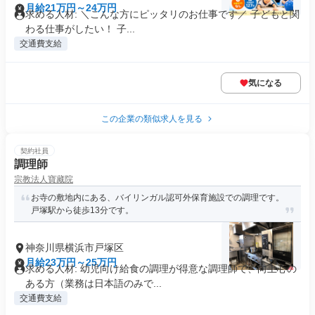
月給21万円～24万円
求める人材: ＼こんな方にピッタリのお仕事です／ 子どもと関
わる仕事がしたい！ 子...
交通費支給
気になる
この企業の類似求人を見る
契約社員
調理師
宗教法人寶藏院
お寺の敷地内にある、バイリンガル認可外保育施設での調理です。
戸塚駅から徒歩13分です。
神奈川県横浜市戸塚区
月給23万円～25万円
求める人材: 幼児向け給食の調理が得意な調理師で、向上心の
ある方（業務は日本語のみで...
交通費支給