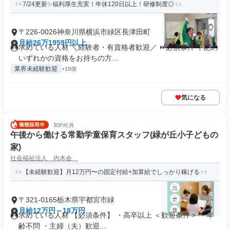
7/24更新✨福利厚生充実！年休120日以上！研修制度◎
〒226-0026神奈川県横浜市緑区長津田町
月給26万1959円以上
求めている人材 ＼経験者・有資格者歓迎／ ⏩必須条件 下記の
いずれかの資格をお持ちの方...
業界未経験歓迎
+18個
気になる
契約社員
午後から働ける常勤学童保育スタッフ(緑が丘小子どもの
家)
社会福祉法人 内木会
【未経験歓迎】月12万円〜の固定付給+加算給でしっかり稼げる
〒321-0165栃木県宇都宮市緑
月給12万円～18万円
求めている人材 【必須条件】 ・高卒以上 ＜歓迎条件＞ ・年
齢不問 ・主婦（夫）歓迎...