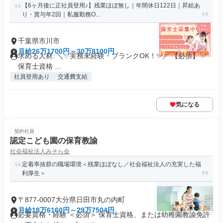
【6ヶ月後に正社員登用♪】残業ほぼ無し｜年間休日122日｜昇給あ
り・賞与年2回｜私服勤務O...
千葉県市川市
月給26万1700円～30万8100円
求める人材: ＼✨️実務未経験・ブランクOK！✨️／ 【必須】 ✅️
保育士資格 ...
社員登用あり
交通費支給
気になる
契約社員
認定こども園の保育教諭
社会福祉法人みそら会
定着率抜群の職場環境＜残業ほぼなし／社会福祉法人の充実した福
利厚生＞
〒877-0007大分県日田市丸の内町
月給18万6160円～29万7504円
必要資格・経験 ＜必須＞ 保育士資格、または幼稚園教諭免許