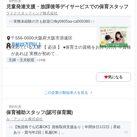
契約社員
児童発達支援・放課後等デイサービスでの保育スタッフ
ライクスタッフィング株式会社
実務未経験の方も歓迎◎/tky0805aa-ca000380
〒556-0000大阪府大阪市浪速区
月給25万円以上
求めている人材 【 必須 】 ●保育士の資格をお持ちの方 ※資格
があれば 実務が初めて...
主婦・主夫歓迎
+24個
気になる
この企業の類似求人を見る
契約社員
保育補助スタッフ(認可保育園)
ル・アンジェ株式会社
【無資格でも応募OK】資格取得支援あり｜年間休日122日｜昇給
あり・賞与年2回｜私服OK｜...