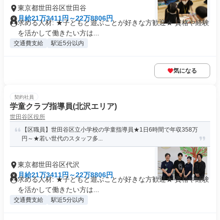
東京都世田谷区世田谷
月給21万3411円～22万8806円
求める人材: ★子どもと遊ぶことが好きな方歓迎★ 資格や経験
を活かして働きたい方は...
交通費支給
駅近5分以内
気になる
契約社員
学童クラブ指導員(北沢エリア)
世田谷区役所
【区職員】世田谷区立小学校の学童指導員★1日6時間で年収358万
円～★若い世代のスタッフ多...
東京都世田谷区代沢
月給21万3411円～22万8806円
求める人材: ★子どもと遊ぶことが好きな方歓迎★ 資格や経験
を活かして働きたい方は...
交通費支給
駅近5分以内