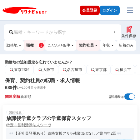
会員登録
ログイン
職種・キーワードから探す
条件保存
勤務地
職種
こだわり条件
契約社員
年収
新着のみ
1
勤務地の追加設定を忘れていませんか？
東京23区
大阪市
名古屋市
東京都
横浜市
保育、契約社員の転職・求人情報
689
件
1
〜
100
件目を表示中
関連度順
新着順
詳細表示
契約社員
放課後学童クラブの学童保育スタッフ
特定非営利活動法人ウーヴ
【正社員登用あり】資格支援アリ✨残業ほぼなし／賞与年2回