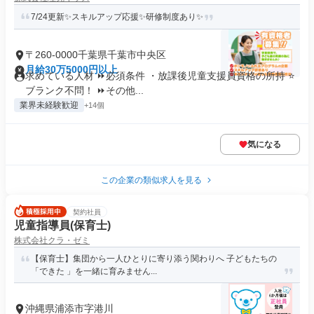
7/24更新✨スキルアップ応援✨研修制度あり✨
〒260-0000千葉県千葉市中央区
月給30万5000円以上
求めている人材 ⏩必須条件 ・放課後児童支援員資格の所持 ⭐
ブランク不問！ ⏩その他...
業界未経験歓迎
+14個
気になる
この企業の類似求人を見る
契約社員
児童指導員(保育士)
株式会社クラ・ゼミ
【保育士】集団から一人ひとりに寄り添う関わりへ 子どもたちの
「できた 」を一緒に育みません...
沖縄県浦添市字港川