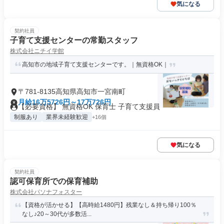
気になる
契約社員
子育て支援センターの常勤スタッフ
株式会社ニチイ学館
高知市の地域子育て支援センターです。｜無資格OK｜
〒781-8135高知県高知市一宮南町
月給16万5726円～17万726円
【必要資格】 無資格OK 保育士 子育て支援員
制服あり
業界未経験歓迎
+16個
気になる
契約社員
認可保育所での保育補助
株式会社パソナフォスター
【資格が活かせる】【高時給1480円】残業なし＆持ち帰り100％
なし♪20～30代が多数活...