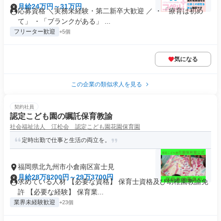
月給24万円～31万円
応募資格 ＼実務未経験・第二新卒大歓迎 ／ ・「療育は初め
て」 ・「ブランクがある」 ...
フリーター歓迎
+5個
気になる
この企業の類似求人を見る
契約社員
認定こども園の嘱託保育教諭
社会福祉法人 江松会 認定こども園花園保育園
定時出勤で仕事と生活の両立を。
福岡県北九州市小倉南区富士見
月給28万8200円～29万3700円
求めている人材 【必要な資格】 保育士資格及び幼稚園教諭免
許 【必要な経験】 保育業...
業界未経験歓迎
+23個