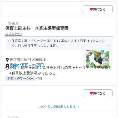
気になる
契約社員
保育士副主任 企業主導型保育園
株式会社ten
保育室を率いるリーダー(副主任)を募集します！残業はほとんどな
く、持ち帰り仕事もしない保育...
東京都世田谷区南烏山
月給27万円～33万円
経験・資格 ●保育士免許をお持ちの方 ●キャリアアップ研修を
4科目以上受講済みであるこ...
副業・WワークOK
+7個
気になる
この企業の類似求人を見る