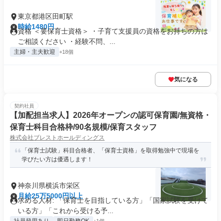
東京都港区田町駅
時給1480円
資格 ＜要保育士資格＞ ・子育て支援員の資格をお持ちの方は
ご相談ください ・経験不問、...
主婦・主夫歓迎
+18個
気になる
契約社員
【加配担当求人】2026年オープンの認可保育園/無資格・
保育士科目合格枠/90名規模/保育スタッフ
株式会社ブレストホールディングス
「保育士試験」科目合格者、「保育士資格」を取得勉強中で現場を
学びたい方は優遇します！
神奈川県横浜市栄区
月給25万5000円以上
求める人材: 「保育士を目指している方」「国家試験を受けて
いる方」「これから受ける予...