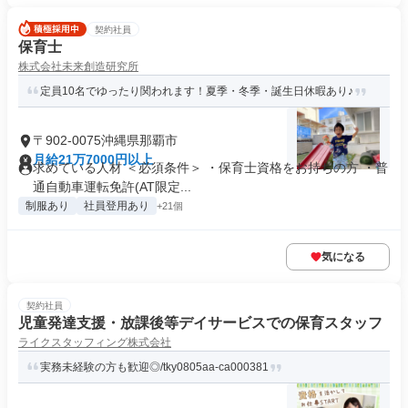
契約社員
保育士
株式会社未来創造研究所
定員10名でゆったり関われます！夏季・冬季・誕生日休暇あり♪
〒902-0075沖縄県那覇市
月給21万7000円以上
求めている人材 ＜必須条件＞ ・保育士資格をお持ちの方 ・普
通自動車運転免許(AT限定...
制服あり
社員登用あり
+21個
気になる
契約社員
児童発達支援・放課後等デイサービスでの保育スタッフ
ライクスタッフィング株式会社
実務未経験の方も歓迎◎/tky0805aa-ca000381