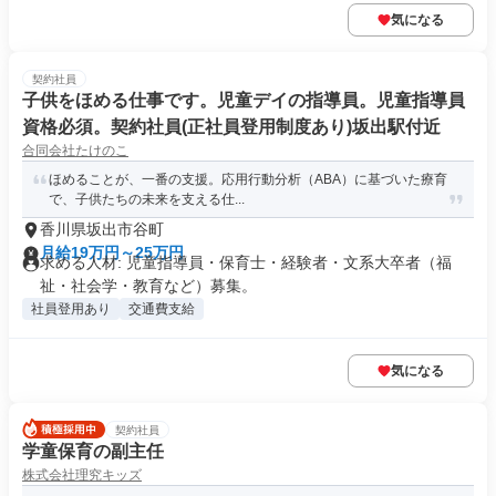
気になる
契約社員
子供をほめる仕事です。児童デイの指導員。児童指導員
資格必須。契約社員(正社員登用制度あり)坂出駅付近
合同会社たけのこ
ほめることが、一番の支援。応用行動分析（ABA）に基づいた療育
で、子供たちの未来を支える仕...
香川県坂出市谷町
月給19万円～25万円
求める人材: 児童指導員・保育士・経験者・文系大卒者（福
祉・社会学・教育など）募集。
社員登用あり
交通費支給
気になる
契約社員
学童保育の副主任
株式会社理究キッズ