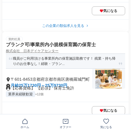
気になる
この企業の類似求人を見る
契約社員
ブランク可/事業所内小規模保育園の保育士
株式会社 日本デイケアセンター
職員がご利用頂ける事業所内の保育施設勤務です！ 残業・持ち帰
りのお仕事なし！経験・ブラン...
〒601-8453京都府京都市南区唐橋羅城門町
月給25万1730円～25万9730円
【応募資格】 【必須】 保育士免許
業界未経験歓迎
+12個
気になる
契約社員
ホーム
オファー
気になる