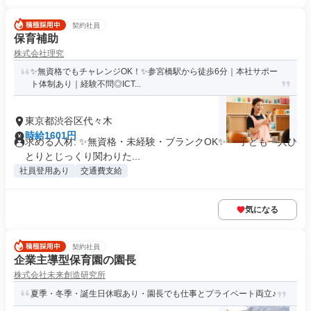
契約社員
保育補助
株式会社理究
✨無資格でもチャレンジOK！✨参宮橋駅から徒歩6分｜本社サポー
ト体制あり｜経験不問◎ICT...
東京都渋谷区代々木
時給1601円
求める人材: ✨無資格・未経験・ブランクOK✨ ・子ども一人ひ
とりとじっくり関わりた...
社員登用あり
交通費支給
気になる
契約社員
企業主導型保育園の園長
株式会社未来創造研究所
夏季・冬季・誕生日休暇あり・園長でも仕事とプライベート両立♪