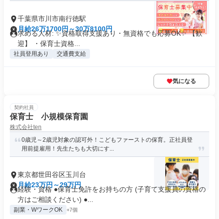
千葉県市川市南行徳駅
月給26万1700円～30万8100円
求める人材: ✨️資格取得支援あり・無資格でも応募OK✨️ 【歓
迎】 ・保育士資格...
社員登用あり
交通費支給
気になる
契約社員
保育士 小規模保育園
株式会社ten
0歳児～2歳児対象の認可外！こどもファーストの保育。正社員登
用前提雇用！先生たちも大切にす...
東京都世田谷区玉川台
月給23万円～29万円
経験・資格 ●保育士免許をお持ちの方 (子育て支援員の資格の
方はご相談ください) ●...
副業・WワークOK
+7個