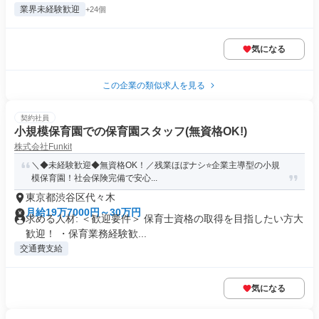
業界未経験歓迎
+24個
気になる
この企業の類似求人を見る
契約社員
小規模保育園での保育園スタッフ(無資格OK!)
株式会社Funkit
＼◆未経験歓迎◆無資格OK！／残業ほぼナシ⭐️企業主導型の小規
模保育園！社会保険完備で安心...
東京都渋谷区代々木
月給19万7000円～30万円
求める人材: ＜歓迎要件＞ 保育士資格の取得を目指したい方大
歓迎！ ・保育業務経験歓...
交通費支給
気になる