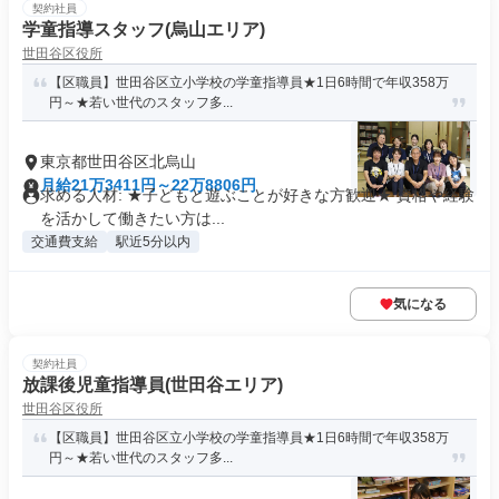
契約社員
学童指導スタッフ(烏山エリア)
世田谷区役所
【区職員】世田谷区立小学校の学童指導員★1日6時間で年収358万
円～★若い世代のスタッフ多...
東京都世田谷区北烏山
月給21万3411円～22万8806円
求める人材: ★子どもと遊ぶことが好きな方歓迎★ 資格や経験
を活かして働きたい方は...
交通費支給
駅近5分以内
気になる
契約社員
放課後児童指導員(世田谷エリア)
世田谷区役所
【区職員】世田谷区立小学校の学童指導員★1日6時間で年収358万
円～★若い世代のスタッフ多...