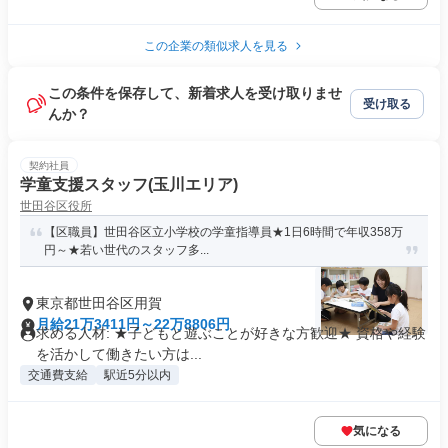
この企業の類似求人を見る
この条件を保存して、新着求人を受け取りませ
受け取る
んか？
契約社員
学童支援スタッフ(玉川エリア)
世田谷区役所
【区職員】世田谷区立小学校の学童指導員★1日6時間で年収358万
円～★若い世代のスタッフ多...
東京都世田谷区用賀
月給21万3411円～22万8806円
求める人材: ★子どもと遊ぶことが好きな方歓迎★ 資格や経験
を活かして働きたい方は...
交通費支給
駅近5分以内
気になる