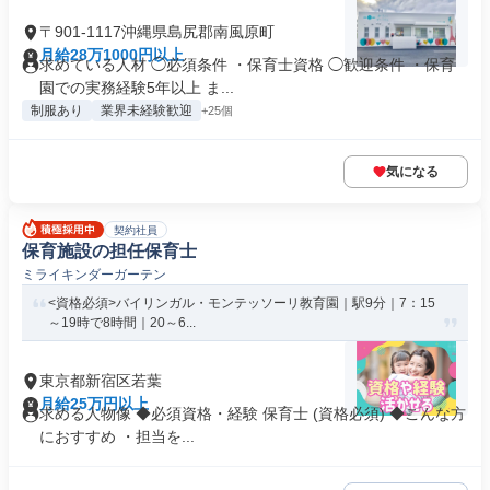
〒901-1117沖縄県島尻郡南風原町
月給28万1000円以上
求めている人材 ◯必須条件 ・保育士資格 ◯歓迎条件 ・保育
園での実務経験5年以上 ま...
制服あり
業界未経験歓迎
+25個
気になる
契約社員
保育施設の担任保育士
ミライキンダーガーテン
<資格必須>バイリンガル・モンテッソーリ教育園｜駅9分｜7：15
～19時で8時間｜20～6...
東京都新宿区若葉
月給25万円以上
求める人物像 ◆必須資格・経験 保育士 (資格必須) ◆こんな方
におすすめ ・担当を...