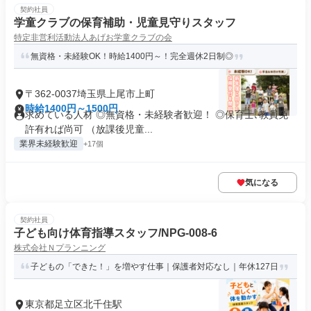
契約社員
学童クラブの保育補助・児童見守りスタッフ
特定非営利活動法人あげお学童クラブの会
無資格・未経験OK！時給1400円～！完全週休2日制◎
〒362-0037埼玉県上尾市上町
時給1400円～1500円
求めている人材 ◎無資格・未経験者歓迎！ ◎保育士､教員免
許有れば尚可 （放課後児童...
業界未経験歓迎
+17個
気になる
契約社員
子ども向け体育指導スタッフ/NPG-008-6
株式会社Ｎプランニング
子どもの「できた！」を増やす仕事｜保護者対応なし｜年休127日
東京都足立区北千住駅