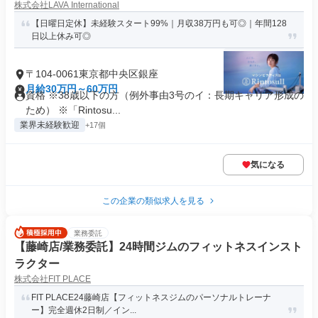
株式会社LAVA International
【日曜日定休】未経験スタート99%｜月収38万円も可◎｜年間128
日以上休み可◎
〒104-0061東京都中央区銀座
月給30万円～60万円
資格 ※38歳以下の方（例外事由3号のイ：長期キャリア形成の
ため） ※「Rintosu...
業界未経験歓迎
+17個
気になる
この企業の類似求人を見る
業務委託
【藤崎店/業務委託】24時間ジムのフィットネスインスト
ラクター
株式会社FIT PLACE
FIT PLACE24藤崎店【フィットネスジムのパーソナルトレーナ
ー】完全週休2日制／イン...