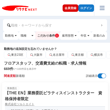
会員登録
ログイン
職種・キーワードから探す
勤務地
職種
こだわり条件
雇用形態
年収
新着のみ
1
勤務地の追加設定を忘れていませんか？
東京23区
大阪市
名古屋市
東京都
横浜市
フロアスタッフ、交通費支給の転職・求人情報
669
件
1
〜
100
件目を表示中
関連度順
新着順
詳細表示
業務委託
【THE EN】業務委託ピラティスインストラクター 資
格保持者限定
株式会社ソルトエイト