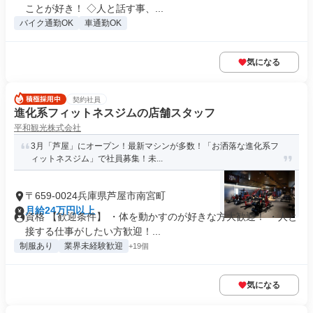
ことが好き！ ◇人と話す事、...
バイク通勤OK
車通勤OK
気になる
契約社員
進化系フィットネスジムの店舗スタッフ
平和観光株式会社
3月「芦屋」にオープン！最新マシンが多数！「お洒落な進化系フ
ィットネスジム」で社員募集！未...
〒659-0024兵庫県芦屋市南宮町
月給24万円以上
資格 【歓迎条件】 ・体を動かすのが好きな方大歓迎！ ・人と
接する仕事がしたい方歓迎！...
制服あり
業界未経験歓迎
+19個
気になる