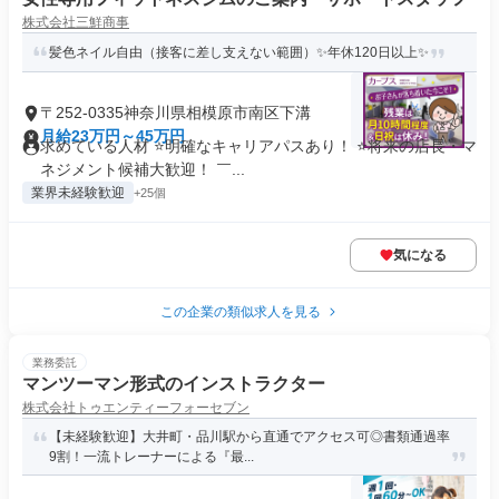
株式会社三鮮商事
髪色ネイル自由（接客に差し支えない範囲）✨年休120日以上✨
〒252-0335神奈川県相模原市南区下溝
月給23万円～45万円
求めている人材 ⭐明確なキャリアパスあり！ ⭐将来の店長・マ
ネジメント候補大歓迎！ ￣...
業界未経験歓迎
+25個
気になる
この企業の類似求人を見る
業務委託
マンツーマン形式のインストラクター
株式会社トゥエンティーフォーセブン
【未経験歓迎】大井町・品川駅から直通でアクセス可◎書類通過率
9割！一流トレーナーによる『最...