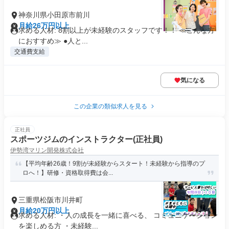
神奈川県小田原市前川
月給26万円以上
求める人材: 8割以上が未経験のスタッフです！！ ≪こんな方
におすすめ≫ ●人と...
交通費支給
気になる
この企業の類似求人を見る
正社員
スポーツジムのインストラクター(正社員)
伊勢湾マリン開発株式会社
【平均年齢26歳！9割が未経験からスタート！未経験から指導のプ
ロへ！】研修・資格取得費は会...
三重県松阪市川井町
月給20万円以上
求める人材: ・人の成長を一緒に喜べる、 コミュニケーション
を楽しめる方 ・未経験...