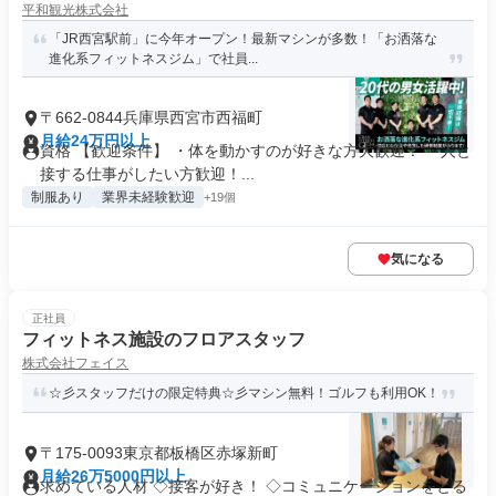
平和観光株式会社
「JR西宮駅前」に今年オープン！最新マシンが多数！「お洒落な
進化系フィットネスジム」で社員...
〒662-0844兵庫県西宮市西福町
月給24万円以上
資格 【歓迎条件】 ・体を動かすのが好きな方大歓迎！ ・人と
接する仕事がしたい方歓迎！...
制服あり
業界未経験歓迎
+19個
気になる
正社員
フィットネス施設のフロアスタッフ
株式会社フェイス
☆彡スタッフだけの限定特典☆彡マシン無料！ゴルフも利用OK！
〒175-0093東京都板橋区赤塚新町
月給26万5000円以上
求めている人材 ◇接客が好き！ ◇コミュニケーションをとる