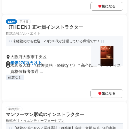
気になる
NEW
正社員
【THE EN】正社員インストラクター
株式会社ソルトエイト
未経験の方も歓迎！20代30代が活躍している職場です！
大阪府大阪市中央区
年俸270万円以上
求める人材: 《歓迎資格・経験など》 * 高卒以上 * ピラティス
資格保持者優遇 ...
残業なし
気になる
業務委託
マンツーマン形式のインストラクター
株式会社トゥエンティーフォーセブン
【経験を活かせる／業務委託／副業可】名鉄一宮駅 徒歩1分◎書類