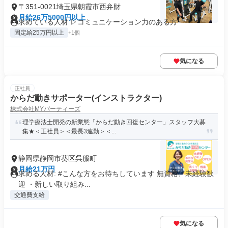
〒351-0021埼玉県朝霞市西弁財
月給26万5000円以上
求めている人材 ▷コミュニケーション力のある方
固定給25万円以上
+1個
気になる
正社員
からだ動きサポーター(インストラクター)
株式会社MYパーティーズ
理学療法士開発の新業態「からだ動き回復センター」スタッフ大募
集★＜正社員＞＜最⾧3連勤＞＜...
静岡県静岡市葵区呉服町
月給21万円
求める人材: #こんな方をお待ちしています 無資格、未経験歓
迎 ・新しい取り組み...
交通費支給
気になる