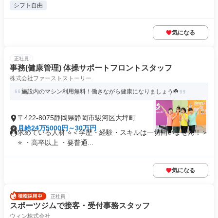
シフト自由
気になる
正社員
事務(健康管理) 体操サポートフロントスタッフ
株式会社ファーストストーリー
施設内のマシン利用無料！働きながら健康になりましょう☘️
〒422-8075静岡県静岡市駿河区大坪町
月給24万5000円～30万円
求めている人材 ⭐️＜学歴・経験・スキルは一切問いません！＞
⭐️ ・高卒以上 ・要普通...
気になる
正社員
スポーツジムで接客・受付事務スタッフ
ウィン株式会社