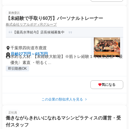
業務委託
【未経験で手取り60万】パーソナルトレーナー
株式会社リアルボディRグループ
【最高水準給与】店長候補募集中
千葉県四街道市鹿渡
月給27万円～65万円
求める人材: 【未経験大歓迎】※筋トレ経験１年以上必須 〈最
優先〉素直 ・明るく...
即日勤務OK
気になる
この企業の類似求人を見る
正社員
働きながらきれいになれるマシンピラティスの運営・受
付スタッフ