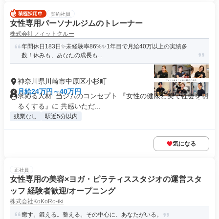
契約社員
女性専用パーソナルジムのトレーナー
株式会社フィットクルー
年間休日183日✨未経験率86%✨1年目で月給40万以上の実績多
数！休みも、あなたの成長も...
神奈川県川崎市中原区小杉町
月給24万円～40万円
求める人材: 当ジムのコンセプト 『女性の健康と美で社会を明
るくする』に 共感いただ...
残業なし
駅近5分以内
気になる
正社員
女性専用の美容×ヨガ・ピラティススタジオの運営スタ
ッフ 経験者歓迎/オープニング
株式会社KoKoRo-iki
癒す。鍛える。整える。その中心に、あなたがいる。