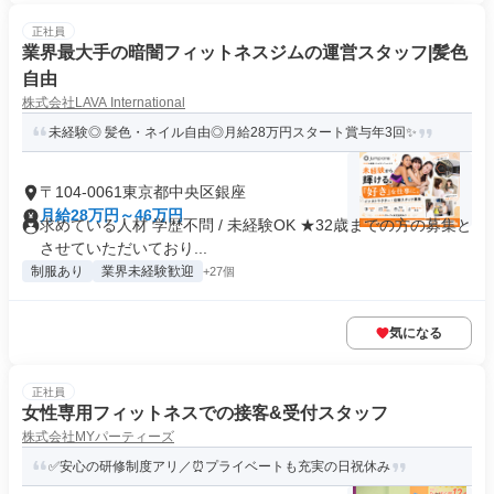
正社員
業界最大手の暗闇フィットネスジムの運営スタッフ|髪色
自由
株式会社LAVA International
未経験◎ 髪色・ネイル自由◎月給28万円スタート賞与年3回✨
〒104-0061東京都中央区銀座
月給28万円～46万円
求めている人材 学歴不問 / 未経験OK ★32歳までの方の募集と
させていただいており...
制服あり
業界未経験歓迎
+27個
気になる
正社員
女性専用フィットネスでの接客&受付スタッフ
株式会社MYパーティーズ
✅安心の研修制度アリ／⏰プライベートも充実の日祝休み