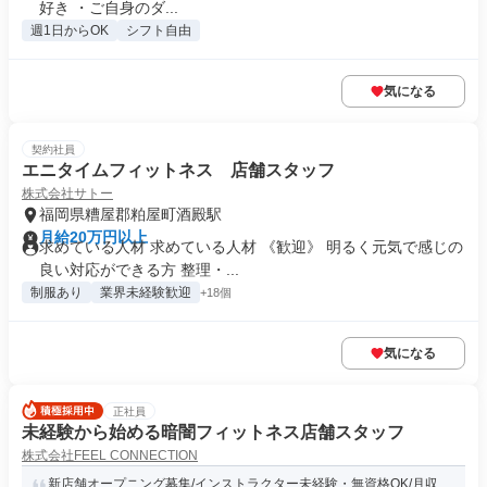
好き ・ご自身のダ...
週1日からOK
シフト自由
気になる
契約社員
エニタイムフィットネス 店舗スタッフ
株式会社サトー
福岡県糟屋郡粕屋町酒殿駅
月給20万円以上
求めている人材 求めている人材 《歓迎》 明るく元気で感じの
良い対応ができる方 整理・...
制服あり
業界未経験歓迎
+18個
気になる
正社員
未経験から始める暗闇フィットネス店舗スタッフ
株式会社FEEL CONNECTION
新店舗オープニング募集/インストラクター未経験・無資格OK/月収