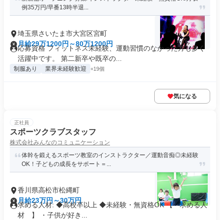
例35万円/早番13時半退...
埼玉県さいたま市大宮区宮町
月給29万1200円～80万1200円
応募資格 フィットネス未経験、運動習慣のなかった方も多く
活躍中です。 第二新卒や既卒の...
制服あり
業界未経験歓迎
+19個
気になる
正社員
スポーツクラブスタッフ
株式会社みんなのコミュニケーション
体幹を鍛えるスポーツ教室のインストラクター／運動音痴◎未経験
OK！子どもの成長をサポート＝...
香川県高松市松縄町
月給23万円～30万円
求める人材: ◆高校卒以上 ◆未経験・無資格OK 【 求める人
材 】 ・子供が好き...