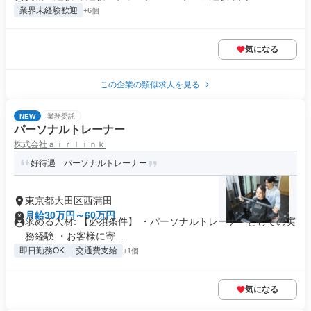
業界未経験歓迎
+6個
気になる
この企業の類似求人を見る
NEW
業務委託
パーソナルトレーナー
株式会社ａｉｒｌｉｎｋ
好待遇 パーソナルトレーナー
東京都大田区西蒲田
月給30万円～60万円
求める人材: 【必須条件】 ・パーソナルトレーナーとしての実
務経験 ・お客様に寄...
即日勤務OK
交通費支給
+1個
気になる