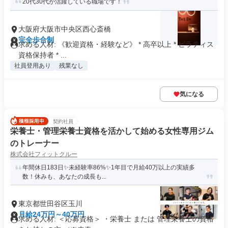
20代30代が活躍している職場です！
大阪府大阪市中央区西心斎橋
完全歩合制
求める人材: 《歓迎資格・経験など》 * 高卒以上 * ピラティス
資格保持者 * ...
社員登用あり
残業なし
気になる
契約社員
栄養士・管理栄養士資格を活かして始める女性専用ジム
のトレーナー
株式会社フィットクルー
年間休日183日✨未経験率86%✨1年目で月給40万以上の実績多
数！休みも、あなたの成長も...
東京都世田谷区玉川
月給24万円～40万円
求める人材: ＜応募資格＞ ・栄養士 または 管理栄養士の資格