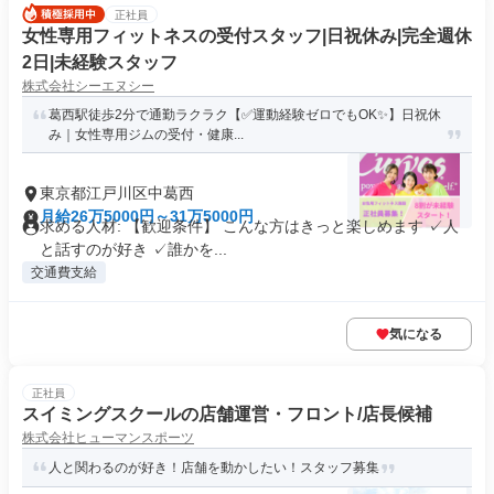
正社員
女性専用フィットネスの受付スタッフ|日祝休み|完全週休
2日|未経験スタッフ
株式会社シーエヌシー
葛西駅徒歩2分で通勤ラクラク【✅運動経験ゼロでもOK✨】日祝休
み｜女性専用ジムの受付・健康...
東京都江戸川区中葛西
月給26万5000円～31万5000円
求める人材: 【歓迎条件】 こんな方はきっと楽しめます ✓人
と話すのが好き ✓誰かを...
交通費支給
気になる
正社員
スイミングスクールの店舗運営・フロント/店長候補
株式会社ヒューマンスポーツ
人と関わるのが好き！店舗を動かしたい！スタッフ募集