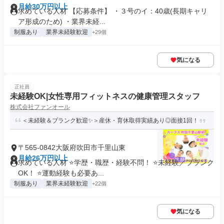
月給30万円以上
求めている人材 【応募条件】 ・３号のイ：40歳(長期キャリ
ア形成のため) ・業界未経...
制服あり
業界未経験歓迎
+29個
気になる
正社員
未経験OK|女性専用フィットネスの健康管理スタッフ
株式会社ファンオール
＜未経験＆ブランク歓迎✨＞産休・育休取得実績あり◎面接1回！
〒565-0842大阪府吹田市千里山東
月給26万円以上
求めている人材 ⭐学歴・職歴・経験不問！ ⭐未経験／ブランク
OK！ ⭐運動経験も必要あ...
制服あり
業界未経験歓迎
+22個
気になる