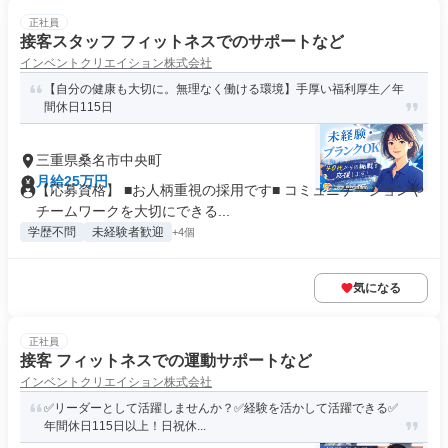
正社員
接客スタッフ フィットネスでのサポートなど
インベントクリエイション株式会社
【自分の健康も大切に。無理なく働ける環境】手厚い福利厚生／年
間休日115日
三重県桑名市中央町
月給25万円
【応募資格】 ■お人柄重視の採用です■ コミュニケーションや
チームワークを大切にできる...
学歴不問
未経験者歓迎
+4個
気になる
正社員
接客 フィットネスでの運動サポートなど
インベントクリエイション株式会社
✅️リーダーとして活躍しませんか？✅経験を活かして活躍できる✅
年間休日115日以上！日祝休...