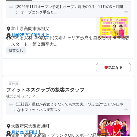
【2026年11月オープン予定】オープン前後の9月～11月の3ヶ月間
は、オープニング手当と...
富山県高岡市赤祖父
月給25万160円以上
求める人材: 35歳以下(長期キャリア形成を図るため) ★未経験
スタート・第２新卒大...
残業なし
気になる
正社員
フィットネスクラブの接客スタッフ
株式会社セフティ
《正社員》運動が得意じゃなくても大丈夫。 “人と話すこと”が仕事
になるフィットネス接客スタ...
大阪府東大阪市旭町
月給25万円以上
資格・経験 未経験・ブランクOK スポーツ経験不問