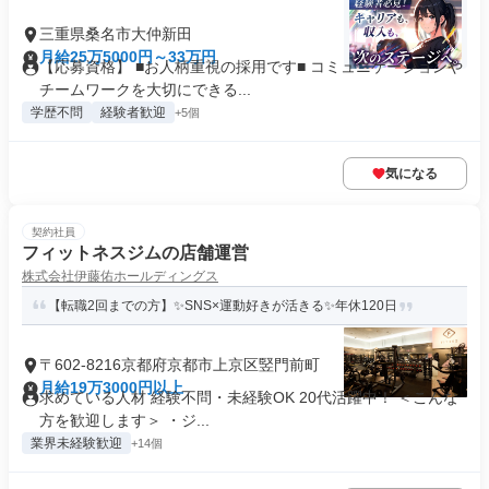
三重県桑名市大仲新田
月給25万5000円～33万円
【応募資格】 ■お人柄重視の採用です■ コミュニケーションや
チームワークを大切にできる...
学歴不問
経験者歓迎
+5個
気になる
契約社員
フィットネスジムの店舗運営
株式会社伊藤佑ホールディングス
【転職2回までの方】✨SNS×運動好きが活きる✨年休120日
〒602-8216京都府京都市上京区竪門前町
月給19万3000円以上
求めている人材 経験不問・未経験OK 20代活躍中！ ＜こんな
方を歓迎します＞ ・ジ...
業界未経験歓迎
+14個