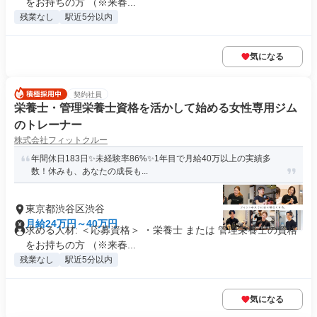
をお持ちの方 （※来春...
残業なし
駅近5分以内
気になる
契約社員
栄養士・管理栄養士資格を活かして始める女性専用ジム
のトレーナー
株式会社フィットクルー
年間休日183日✨未経験率86%✨1年目で月給40万以上の実績多
数！休みも、あなたの成長も...
東京都渋谷区渋谷
月給24万円～40万円
求める人材: ＜応募資格＞ ・栄養士 または 管理栄養士の資格
をお持ちの方 （※来春...
残業なし
駅近5分以内
気になる