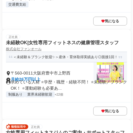
交通費支給
気になる
正社員
未経験OK|女性専用フィットネスの健康管理スタッフ
株式会社ファンオール
＜未経験＆ブランク歓迎✨＞産休・育休取得実績あり◎面接1回！
〒560-0011大阪府豊中市上野西
月給26万円以上
求めている人材 ⭐学歴・職歴・経験不問！ ⭐未経験／ブランク
OK！ ⭐運動経験も必要あ...
制服あり
業界未経験歓迎
+22個
気になる
正社員
女性専用フィットネスジムのご案内・サポートスタッフ