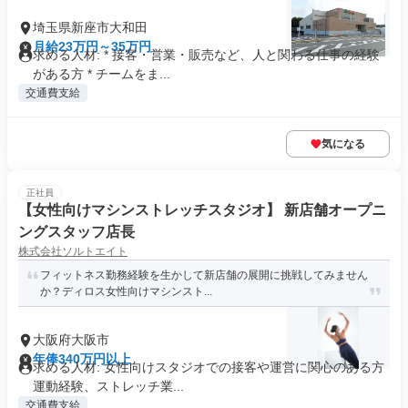
埼玉県新座市大和田
月給23万円～35万円
求める人材: * 接客・営業・販売など、人と関わる仕事の経験
がある方 * チームをま...
交通費支給
気になる
正社員
【女性向けマシンストレッチスタジオ】 新店舗オープニ
ングスタッフ店長
株式会社ソルトエイト
フィットネス勤務経験を生かして新店舗の展開に挑戦してみません
か？ディロス女性向けマシンスト...
大阪府大阪市
年俸340万円以上
求める人材: 女性向けスタジオでの接客や運営に関心のある方
運動経験、ストレッチ業...
交通費支給