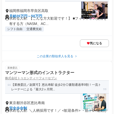
福岡県福岡市早良区高取
月給20万円～50万円
求める人材: 【こんな方大歓迎です！】 ■フィットネス資格を
有する方（NASM、AC...
シフト自由
交通費支給
気になる
この企業の類似求人を見る
業務委託
マンツーマン形式のインストラクター
株式会社トゥエンティーフォーセブン
【業務委託／副業可】恵比寿駅 徒歩2分◎書類通過率9割！一流ト
レーナーによる『最大2ヶ月間...
東京都渋谷区恵比寿南
完全歩合制
求める人材: ＼人柄採用です！／ <歓迎条件> ・筋トレ/運動が