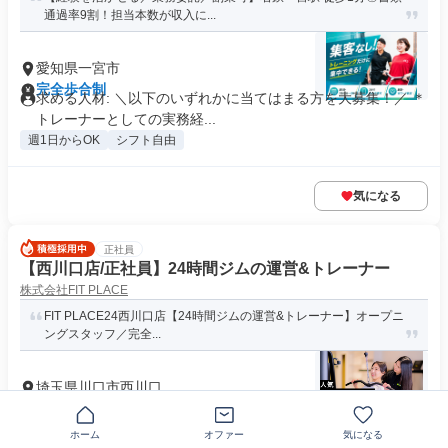
通過率9割！担当本数が収入に...
愛知県一宮市
完全歩合制
求める人材: ＼以下のいずれかに当てはまる方を大募集！／ ＊
トレーナーとしての実務経...
週1日からOK
シフト自由
気になる
正社員
【西川口店/正社員】24時間ジムの運営&トレーナー
株式会社FIT PLACE
FIT PLACE24西川口店【24時間ジムの運営&トレーナー】オープニ
ングスタッフ／完全...
埼玉県川口市西川口
月給23万円～40万円
求める人材: 【こんな方大歓迎です！】 ■フィットネス資格を
ホーム
オファー
気になる
有する方（NASM、AC...