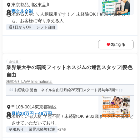
東京都品川区東品川
完全歩合制
求める人材: ＼人柄採用です！／ 未経験OK！経験や資格より
も、お客様に寄り添える人...
週1日からOK
シフト自由
気になる
正社員
業界最大手の暗闇フィットネスジムの運営スタッフ|髪色
自由
株式会社LAVA International
未経験◎ 髪色・ネイル自由◎月給28万円スタート賞与年3回✨
〒108-0014東京都港区
月給28万円～46万円
求めている人材 学歴不問 / 未経験OK ★32歳までの方の募集と
させていただいており...
制服あり
業界未経験歓迎
+27個