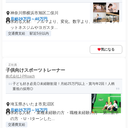
神奈川県横浜市旭区二俣川
月給29万円～40万円
求める人材: 「ノルマより、変化。数字より、感動。」 ■フィ
ットネスジムやヨガスタ...
交通費支給
駅近5分以内
気になる
正社員
子供向けスポーツトレーナー
株式会社J-PRoach
子ども好き必見◎未経験歓迎！月給25万円以上・賞与年2回！人柄
重視の採用◎
埼玉県さいたま市見沼区
月給25万円～35万円
求める人材: ・業種未経験の方 ・職種未経験の方 ・第二新卒
の方 ・U・Iターンした...
交通費支給