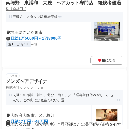
南与野 東浦和 大袋 ヘアカット専門店 経験者優遇
株式会社CHJ
高収入 スタッフ駐車場完備
埼玉県さいたま市
日給1万5000円～1万8000円
週1日からOK
+2個
気になる
正社員
メンズヘアデザイナー
株式会社ｄｂｑｐ．ｃｏ
＼堀江の感性に触れ、遊び、働く。／ 「理容師は休みがない」な
んて、この街には似合わない。週...
大阪府大阪市西区北堀江
月給27万円～45万円
求める人材: 《必須条件》 * 理容師または美容師の資格を有す