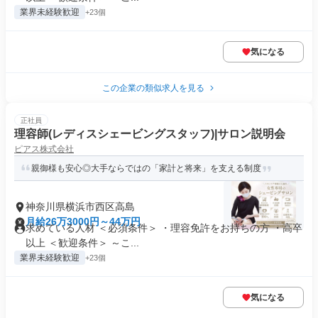
業界未経験歓迎
+23個
気になる
この企業の類似求人を見る
正社員
理容師(レディスシェービングスタッフ)|サロン説明会
ピアス株式会社
親御様も安心◎大手ならではの「家計と将来」を支える制度
神奈川県横浜市西区高島
月給26万3000円～44万円
求めている人材 ＜必須条件＞ ・理容免許をお持ちの方 ・高卒
以上 ＜歓迎条件＞ ～こ...
業界未経験歓迎
+23個
気になる