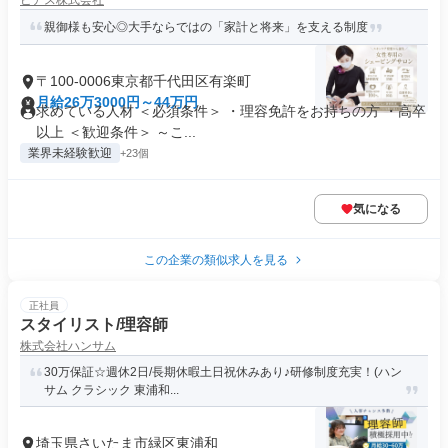
ピアス株式会社
親御様も安心◎大手ならではの「家計と将来」を支える制度
〒100-0006東京都千代田区有楽町
月給26万3000円～44万円
求めている人材 ＜必須条件＞ ・理容免許をお持ちの方 ・高卒
以上 ＜歓迎条件＞ ～こ...
業界未経験歓迎
+23個
気になる
この企業の類似求人を見る
正社員
スタイリスト/理容師
株式会社ハンサム
30万保証☆週休2日/長期休暇土日祝休みあり♪研修制度充実！(ハン
サム クラシック 東浦和...
埼玉県さいたま市緑区東浦和