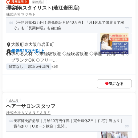
業務委託
理容師/スタイリスト(若江岩田店)
株式会社マツモト
【平均月収42万円！最低保証月給40万円】「月1休みで限界まで稼
ぐ」も「長期休暇」も自由自...
大阪府東大阪市岩田町
年俸528万円以上
求める人材: ◇未経験歓迎 ◇経験者歓迎 ◇学歴・資格不問 ◇
ブランクOK ◇フリー...
残業なし
駅近5分以内
+1個
気になる
正社員
ヘアーサロンスタッフ
株式会社ＡＶＡＮＺＡＲＥ
美容師免許必須｜月給40万円保障｜完全週休2日｜住宅手当あり｜
賞与あり｜Uターン歓迎｜北関...