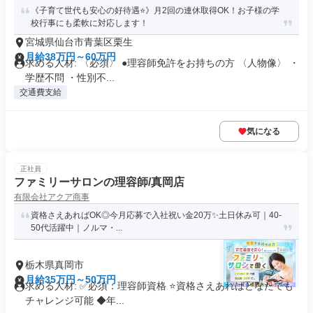
《子育て世代も安心の好待遇⭐》月2回の連休取得OK！お子様の学
校行事にも柔軟に対応します！
宮城県仙台市青葉区栗生
月給38万円～60万円
求める人材: 〈必須〉 ●理容師免許をお持ちの方 〈人物像〉 ・
学歴不問 ・性別不...
交通費支給
気になる
正社員
ファミリーサロンの理容師/真岡店
有限会社アクア商事
資格さえあればOK◎今月応募で入社祝い金20万✨️土日休み可｜40-
50代活躍中｜ノルマ・...
栃木県真岡市
月給35万円～50万円
求める人材: ✅必須：理容師資格 ⭐️資格さえあればどなたでも
チャレンジ可能 ◆年...