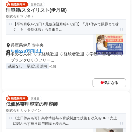
業務委託
理容師/スタイリスト(伊丹店)
株式会社マツモト
【平均月収42万円！最低保証月給40万円】「月1休みで限界まで稼
ぐ」も「長期休暇」も自由自...
兵庫県伊丹市中央
年俸528万円以上
求める人材: ◇未経験歓迎 ◇経験者歓迎 ◇学歴・資格不問 ◇
ブランクOK ◇フリー...
残業なし
駅近5分以内
+1個
気になる
正社員
低価格帯理容室の理容師
株式会社カットツイン
《土日休みも可》高水準給与＆育成制度で技術も収入もUP！売上
に関わらず毎月給与保障＋歩合あ...