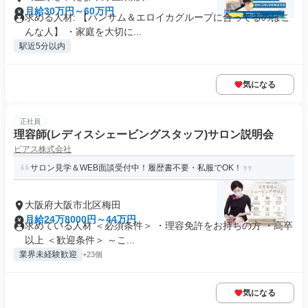
月給30万円～60万円
求める人材: 【ハンサム＆エロイカグループに合ってるのはこ
んな人】 ・家庭を大切に...
駅近5分以内
気になる
正社員
理容師(レディスシェービングスタッフ)サロン説明会
ピアス株式会社
サロン見学＆WEB面談受付中！履歴書不要・私服でOK！
大阪府大阪市北区梅田
月給24万8000円～44万円
求めている人材 ＜必須条件＞ ・理容免許をお持ちの方 ・高卒
以上 ＜歓迎条件＞ ～こ...
業界未経験歓迎
+23個
気になる