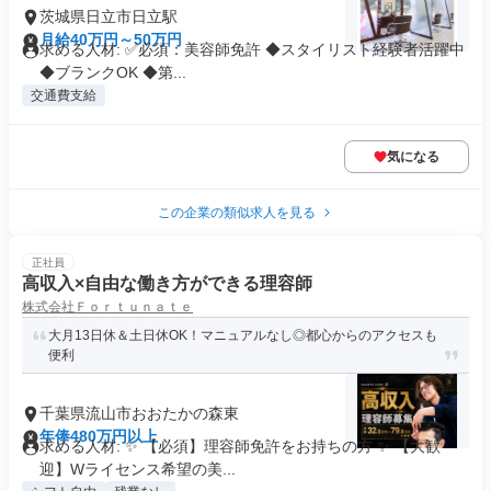
茨城県日立市日立駅
月給40万円～50万円
求める人材: ✅必須：美容師免許 ◆スタイリスト経験者活躍中
◆ブランクOK ◆第...
交通費支給
気になる
この企業の類似求人を見る
正社員
高収入×自由な働き方ができる理容師
株式会社Ｆｏｒｔｕｎａｔｅ
大月13日休＆土日休OK！マニュアルなし◎都心からのアクセスも
便利
千葉県流山市おおたかの森東
年俸480万円以上
求める人材: ✨ 【必須】理容師免許をお持ちの方 ✨ 【大歓
迎】Wライセンス希望の美...