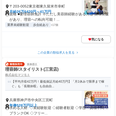
〒203-0052東京都東久留米市幸町
月給26万6420円～41万円
資格 ■要理容師免許 ※ただし美容師経験がある方は 資格支援
があり、理容への転向可能！...
業界未経験歓迎
歩合給あり
+17個
気になる
この企業の類似求人を見る
業務委託
理容師/スタイリスト(三宮店)
株式会社マツモト
【平均月収42万円！最低保証月給40万円】「月1休みで限界まで稼
ぐ」も「長期休暇」も自由自...
兵庫県神戸市中央区三宮町
年俸528万円以上
求める人材: ◇未経験歓迎 ◇経験者歓迎 ◇学歴・資格不問 ◇
ブランクOK ◇フリー...