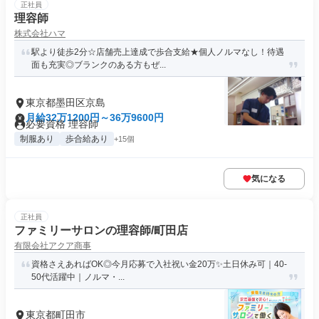
正社員
理容師
株式会社ハマ
駅より徒歩2分☆店舗売上達成で歩合支給★個人ノルマなし！待遇
面も充実◎ブランクのある方もぜ...
東京都墨田区京島
月給32万1200円～36万9600円
必要資格 理容師
制服あり
歩合給あり
+15個
気になる
正社員
ファミリーサロンの理容師/町田店
有限会社アクア商事
資格さえあればOK◎今月応募で入社祝い金20万✨️土日休み可｜40-
50代活躍中｜ノルマ・...
東京都町田市