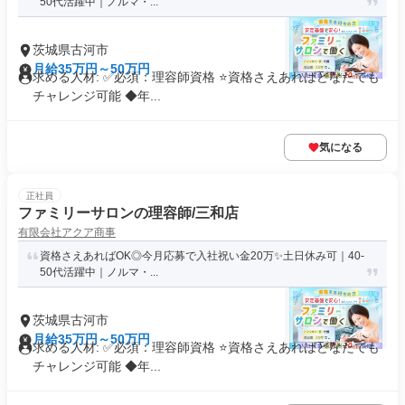
50代活躍中｜ノルマ・...
茨城県古河市
月給35万円～50万円
求める人材: ✅必須：理容師資格 ⭐️資格さえあればどなたでも
チャレンジ可能 ◆年...
気になる
正社員
ファミリーサロンの理容師/三和店
有限会社アクア商事
資格さえあればOK◎今月応募で入社祝い金20万✨️土日休み可｜40-
50代活躍中｜ノルマ・...
茨城県古河市
月給35万円～50万円
求める人材: ✅必須：理容師資格 ⭐️資格さえあればどなたでも
チャレンジ可能 ◆年...