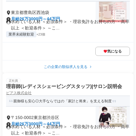
東京都豊島区西池袋
月給26万3000円～44万円
求めている人材 ＜必須条件＞ ・理容免許をお持ちの方 ・高卒
以上 ＜歓迎条件＞ ～こ...
業界未経験歓迎
+23個
気になる
この企業の類似求人を見る
正社員
理容師(レディスシェービングスタッフ)|サロン説明会
ピアス株式会社
親御様も安心◎大手ならではの「家計と将来」を支える制度
〒150-0002東京都渋谷区
月給26万3000円～44万円
求めている人材 ＜必須条件＞ ・理容免許をお持ちの方 ・高卒
以上 ＜歓迎条件＞ ～こ...