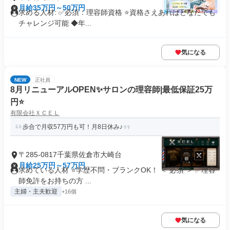
月給35万円～50万円
求める人材: ✅必須：理容師資格 ⭐️資格さえあればどなたでも
チャレンジ可能 ◆年...
気になる
NEW
正社員
8月リニューアルOPEN✨サロンの理容師|最低保証25万
円⭐
有限会社ＸＣＥＬ
歩合で月収57万円も可！月8日休み♪
〒285-0817千葉県佐倉市大崎台
月給25万円～57万円
求めている人材 ⭐学歴不問・ブランクOK！ ＜ 必須 ＞ ✅理容
師免許をお持ちの方 ...
主婦・主夫歓迎
+16個
気になる