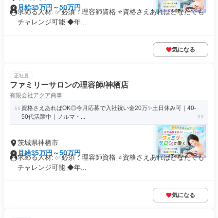
月給35万円～50万円
求める人材: ✅必須：理容師資格 ⭐️資格さえあればどなたでも
チャレンジ可能 ◆年...
気になる
正社員
ファミリーサロンの理容師/神栖店
有限会社アクア商事
資格さえあればOK◎今月応募で入社祝い金20万✨️土日休み可｜40-
50代活躍中｜ノルマ・...
茨城県神栖市
月給35万円～50万円
求める人材: ✅必須：理容師資格 ⭐️資格さえあればどなたでも
チャレンジ可能 ◆年...
気になる