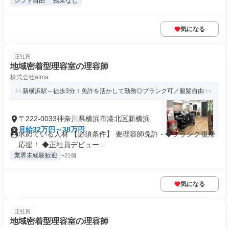
シフト自由
残業なし
気になる
正社員
地域密着型理容室の理容師
株式会社alma
新横浜駅～徒歩3分！免許を活かして勤務◎ブランク可／服髪自由
〒222-0033神奈川県横浜市港北区新横浜
月給32万円～38万円
求めている人材 【必須条件】 要理容師免許 - ◆ブランク復帰
応援！ ◆正社員デビュー...
業界未経験歓迎
+21個
気になる
正社員
地域密着型理容室の理容師