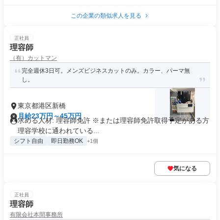
この企業の類似求人を見る
正社員
理容師
（有）カットマン
完全週休3日可。メンズビジネスカットのみ。カラー、パーマ無
し。
東京都港区新橋
月給23万円～45万円
求める人材: 理容師免許 ※または理容師免許取得予定がある方
理容学校に通われている...
シフト自由
即日勤務OK
+1個
気になる
正社員
理容師
有限会社本間事務所