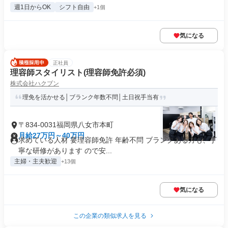
週1日からOK
シフト自由
+1個
気になる
正社員
理容師スタイリスト(理容師免許必須)
株式会社ハクブン
理免を活かせる│ブランク年数不問│土日祝手当有
〒834-0031福岡県八女市本町
月給27万円～40万円
求めている人材 要理容師免許 年齢不問 ブランクある方も、丁
寧な研修があります ので安...
主婦・主夫歓迎
+13個
気になる
この企業の類似求人を見る