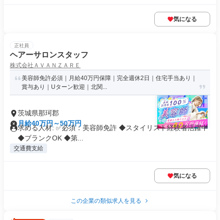
気になる
正社員
ヘアーサロンスタッフ
株式会社ＡＶＡＮＺＡＲＥ
美容師免許必須｜月給40万円保障｜完全週休2日｜住宅手当あり｜
賞与あり｜Uターン歓迎｜北関...
茨城県那珂郡
月給40万円～50万円
求める人材: ✅必須：美容師免許 ◆スタイリスト経験者活躍中
◆ブランクOK ◆第...
交通費支給
気になる
この企業の類似求人を見る