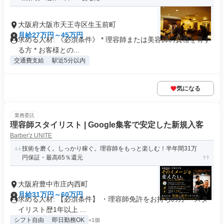
大阪府大阪市天王寺区生玉前町
月給27万円～45万円
求める人材: 《必須条件》 * 理容師または美容師の資格を有す
る方 * お客様との...
交通費支給
駅近5分以内
気になる
業務委託
理容師スタイリスト | Google集客で安定した新規入客
Barber'z UNITE
技術を磨く。しっかり稼ぐ。理容師をもっと楽しむ！半年間31万
円保証・最高65％還元
大阪府豊中市庄内西町
月給31万円～60万円
求める人材: 【必須条件】 ・理容師免許をお持ちの方 ・スタ
イリスト歴1年以上 ...
シフト自由
即日勤務OK
+1個