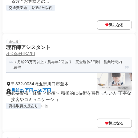
る方 * お客様との...
交通費支給
駅近5分以内
気になる
正社員
理容師アシスタント
株式会社HIKARU
＜月給23万円以上＞賞与年2回あり 完全週休2日制 営業時間内
練習
〒332-0034埼玉県川口市並木
月給23万円～50万円
必要資格・経験 ＜必須＞ 積極的に技術を習得したい方 丁寧な
接客やコミュニケーショ...
資格取得支援あり
+3個
気になる