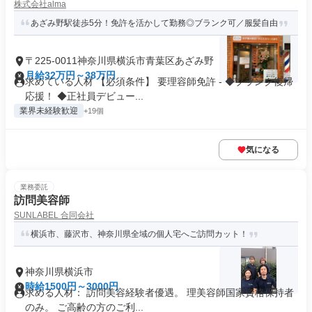
株式会社alma
あざみ野駅徒歩5分！免許を活かして勤務◎ブランク可／服髪自由
〒225-0011神奈川県横浜市青葉区あざみ野
月給32万円～38万円
求めている人材 【必須条件】 要理容師免許 - ◆ブランク復帰
応援！ ◆正社員デビュー...
業界未経験歓迎
+19個
気になる
業務委託
訪問美容師
SUNLABEL 合同会社
横浜市、藤沢市、神奈川県全域の個人宅へご訪問カット！
神奈川県横浜市
時給1500円～3000円
求める人材： 訪問美容経験者優遇。 理美容師国家資格保持者
のみ。 ご高齢の方のご利...