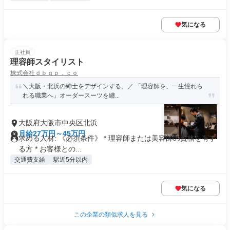
気になる
正社員
理容師スタイリスト
株式会社ｄｂｑｐ．ｃｏ
＼大阪・北浜の紳士をデザインする。／ 「理容師を、一生憧れら
れる職業へ」オーダースーツを纏...
大阪府大阪市中央区北浜
月給27万円～45万円
求める人材: 《必須条件》 * 理容師または美容師の資格を有す
る方 * お客様との...
交通費支給
駅近5分以内
気になる
この企業の類似求人を見る