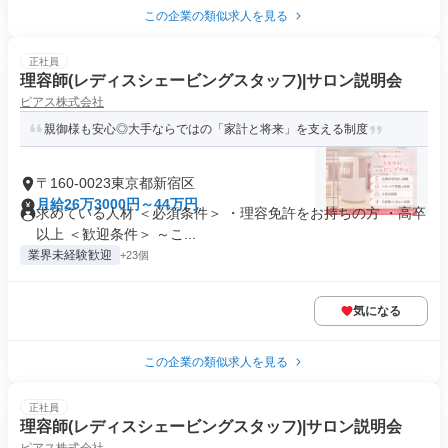
この企業の類似求人を見る
正社員
理容師(レディスシェービングスタッフ)|サロン説明会
ピアス株式会社
親御様も安心◎大手ならではの「家計と将来」を支える制度
〒160-0023東京都新宿区
月給26万3000円～44万円
求めている人材 ＜必須条件＞ ・理容免許をお持ちの方 ・高卒
以上 ＜歓迎条件＞ ～こ...
業界未経験歓迎
+23個
気になる
この企業の類似求人を見る
正社員
理容師(レディスシェービングスタッフ)|サロン説明会