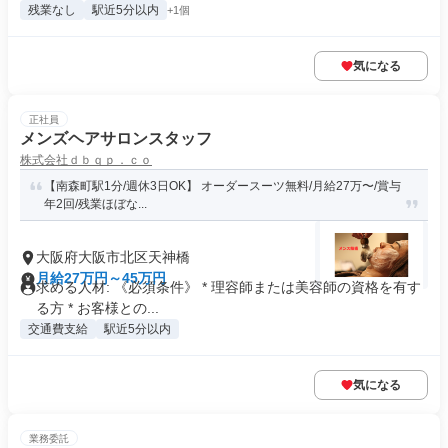
残業なし
駅近5分以内
+1個
気になる
正社員
メンズヘアサロンスタッフ
株式会社ｄｂｑｐ．ｃｏ
【南森町駅1分/週休3日OK】 オーダースーツ無料/月給27万〜/賞与
年2回/残業ほぼな...
大阪府大阪市北区天神橋
月給27万円～45万円
求める人材: 《必須条件》 * 理容師または美容師の資格を有す
る方 * お客様との...
交通費支給
駅近5分以内
気になる
業務委託