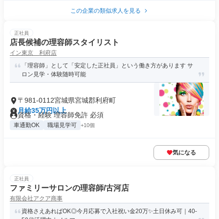
この企業の類似求人を見る
正社員
店長候補の理容師スタイリスト
イン東京 利府店
「理容師」として「安定した正社員」という働き方があります サ
ロン見学・体験随時可能
〒981-0112宮城県宮城郡利府町
月給35万円以上
資格・経験 理容師免許 必須
車通勤OK
職場見学可
+10個
気になる
正社員
ファミリーサロンの理容師/古河店
有限会社アクア商事
資格さえあればOK◎今月応募で入社祝い金20万✨️土日休み可｜40-