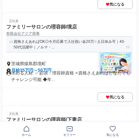
気になる
正社員
ファミリーサロンの理容師/境店
有限会社アクア商事
資格さえあればOK◎今月応募で入社祝い金20万✨️土日休み可｜40-
50代活躍中｜ノルマ・...
茨城県猿島郡境町
月給35万円～50万円
求める人材: ✅必須：理容師資格 ⭐️資格さえあればどなたでも
チャレンジ可能 ◆年...
気になる
正社員
ファミリーサロンの理容師/下妻店
有限会社アクア商事
資格さえあればOK◎今月応募で入社祝い金20万✨️土日休み可｜40-
ホーム
オファー
気になる