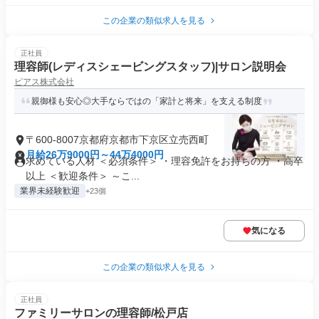
この企業の類似求人を見る
正社員
理容師(レディスシェービングスタッフ)|サロン説明会
ピアス株式会社
親御様も安心◎大手ならではの「家計と将来」を支える制度
〒600-8007京都府京都市下京区立売西町
月給26万9000円～44万4000円
求めている人材 ＜必須条件＞ ・理容免許をお持ちの方 ・高卒
以上 ＜歓迎条件＞ ～こ...
業界未経験歓迎
+23個
気になる
この企業の類似求人を見る
正社員
ファミリーサロンの理容師/松戸店