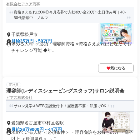
有限会社アクア商事
資格さえあればOK◎今月応募で入社祝い金20万✨️土日休み可｜40-
50代活躍中｜ノルマ・...
千葉県松戸市
月給35万円～50万円
求める人材: ✅必須：理容師資格 ⭐️資格さえあればどなたでも
チャレンジ可能 ◆年...
気になる
正社員
理容師(レディスシェービングスタッフ)サロン説明会
ピアス株式会社
サロン見学＆WEB面談受付中！履歴書不要・私服でOK！
愛知県名古屋市中村区名駅
月給26万9000円～44万円
求めている人材 ＜必須条件＞ ・理容免許をお持ちの方 ・高卒
以上 ＜歓迎条件＞ ～こ...