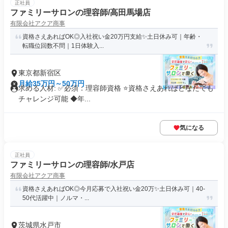
正社員
ファミリーサロンの理容師/高田馬場店
有限会社アクア商事
資格さえあればOK◎入社祝い金20万円支給✨️土日休み可｜年齢・
転職位回数不問｜1日体験入...
東京都新宿区
月給35万円～50万円
求める人材: ✅必須：理容師資格 ⭐️資格さえあればどなたでも
チャレンジ可能 ◆年...
気になる
正社員
ファミリーサロンの理容師/水戸店
有限会社アクア商事
資格さえあればOK◎今月応募で入社祝い金20万✨️土日休み可｜40-
50代活躍中｜ノルマ・...
茨城県水戸市