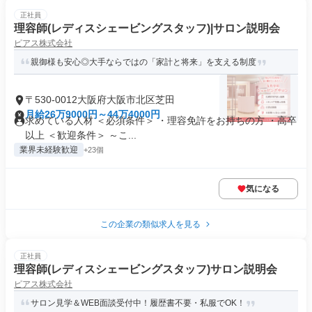
正社員
理容師(レディスシェービングスタッフ)|サロン説明会
ピアス株式会社
親御様も安心◎大手ならではの「家計と将来」を支える制度
〒530-0012大阪府大阪市北区芝田
月給26万9000円～44万4000円
求めている人材 ＜必須条件＞ ・理容免許をお持ちの方 ・高卒
以上 ＜歓迎条件＞ ～こ...
業界未経験歓迎
+23個
気になる
この企業の類似求人を見る
正社員
理容師(レディスシェービングスタッフ)サロン説明会
ピアス株式会社
サロン見学＆WEB面談受付中！履歴書不要・私服でOK！