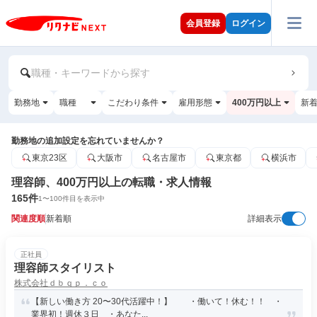
会員登録
ログイン
職種・キーワードから探す
勤務地
職種
こだわり条件
雇用形態
400万円以上
新
勤務地の追加設定を忘れていませんか？
東京23区
大阪市
名古屋市
東京都
横浜市
理容師、400万円以上の転職・求人情報
165
件
1
〜
100
件目を表示中
関連度順
新着順
詳細表示
正社員
理容師スタイリスト
株式会社ｄｂｑｐ．ｃｏ
【新しい働き方 20〜30代活躍中！】 ・働いて！休む！！ ・
業界初！週休３日 ・あなた...