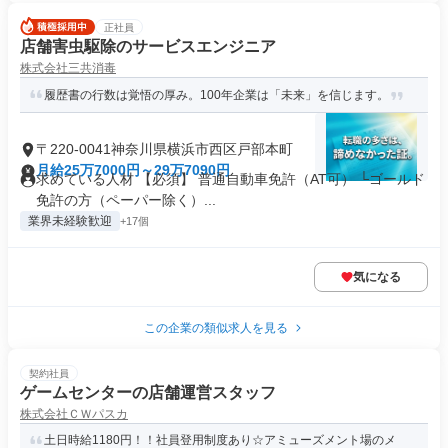
正社員
店舗害虫駆除のサービスエンジニア
株式会社三共消毒
履歴書の行数は覚悟の厚み。100年企業は「未来」を信じます。
〒220-0041神奈川県横浜市西区戸部本町
月給25万7000円～29万7090円
求めている人材 【必須】 普通自動車免許（AT可） └ゴールド
免許の方（ペーパー除く）...
業界未経験歓迎
+17個
気になる
この企業の類似求人を見る
契約社員
ゲームセンターの店舗運営スタッフ
株式会社ＣＷパスカ
土日時給1180円！！社員登用制度あり☆アミューズメント場のメ