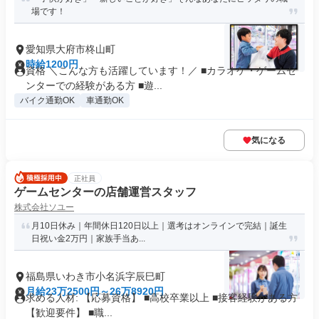
場です！
愛知県大府市柊山町
時給1200円
資格 ＼こんな方も活躍しています！／ ■カラオケ・ゲームセ
ンターでの経験がある方 ■遊...
バイク通勤OK
車通勤OK
気になる
正社員
ゲームセンターの店舗運営スタッフ
株式会社ソユー
月10日休み｜年間休日120日以上｜選考はオンラインで完結｜誕生
日祝い金2万円｜家族手当あ...
福島県いわき市小名浜字辰巳町
月給23万2500円～26万8920円
求める人材: 【応募資格】 ■高校卒業以上 ■接客経験がある方
【歓迎要件】 ■職...