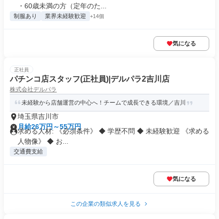
・60歳未満の方（定年のた...
制服あり
業界未経験歓迎
+14個
気になる
正社員
パチンコ店スタッフ(正社員)|デルパラ2吉川店
株式会社デルパラ
未経験から店舗運営の中心へ！チームで成長できる環境／吉川
埼玉県吉川市
月給26万円～55万円
求める人材: 《必須条件》 ◆ 学歴不問 ◆ 未経験歓迎 《求める
人物像》 ◆ お...
交通費支給
気になる
この企業の類似求人を見る