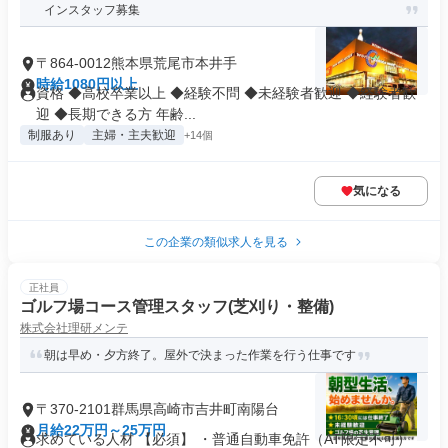
インスタッフ募集
〒864-0012熊本県荒尾市本井手
時給1080円以上
資格 ◆高校卒業以上 ◆経験不問 ◆未経験者歓迎 ◆経験者歓
迎 ◆長期できる方 年齢...
制服あり
主婦・主夫歓迎
+14個
気になる
この企業の類似求人を見る
正社員
ゴルフ場コース管理スタッフ(芝刈り・整備)
株式会社理研メンテ
朝は早め・夕方終了。屋外で決まった作業を行う仕事です
〒370-2101群馬県高崎市吉井町南陽台
月給22万円～25万円
求めている人材 【必須】 ・普通自動車免許（AT限定不可）