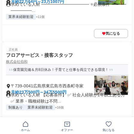
月給22万64円～23万1007円
求めている人材 ──────────────── ⭐必須条件 ─────
───────...
業界未経験歓迎
+11個
気になる
正社員
フロアサービス・接客スタッフ
株式会社伯和
保育園完備＆月8日休み！子育てと仕事を両立できる環境！
〒739-0041広島県東広島市西条町寺家
月給23万500円～34万5500円
求めている人材 【応募条件】 ✅ 社会人経験が1年以上ある方
✅ 業界・職種経験は不問...
制服あり
業界未経験歓迎
+16個
気になる
ホーム
オファー
気になる