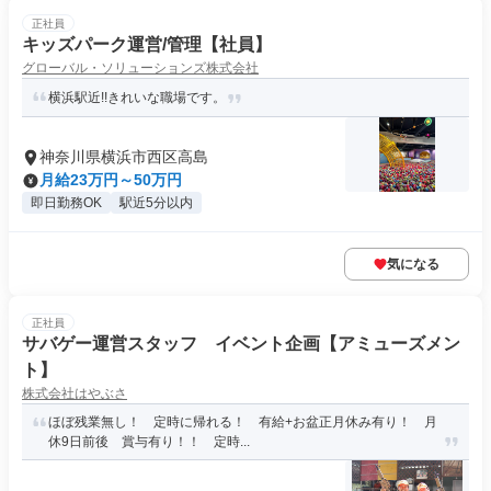
正社員
キッズパーク運営/管理【社員】
グローバル・ソリューションズ株式会社
横浜駅近!!きれいな職場です。
神奈川県横浜市西区高島
月給23万円～50万円
即日勤務OK
駅近5分以内
気になる
正社員
サバゲー運営スタッフ イベント企画【アミューズメン
ト】
株式会社はやぶさ
ほぼ残業無し！ 定時に帰れる！ 有給+お盆正月休み有り！ 月
休9日前後 賞与有り！！ 定時...