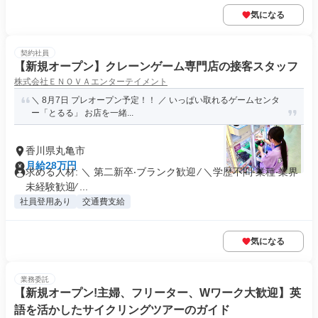
気になる
契約社員
【新規オープン】クレーンゲーム専門店の接客スタッフ
株式会社ＥＮＯＶＡエンターテイメント
＼ 8月7日 プレオープン予定！！ ／ いっぱい取れるゲームセンタ
ー「とるる」 お店を一緒...
香川県丸亀市
月給28万円
求める人材: ＼ 第⼆新卒‧ブランク歓迎 ∕ ＼学歴不問‧業種‧業界
未経験歓迎∕ ...
社員登用あり
交通費支給
気になる
業務委託
【新規オープン!主婦、フリーター、Wワーク大歓迎】英
語を活かしたサイクリングツアーのガイド