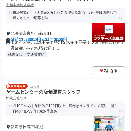
大和実業株式会社
未経験歓迎！＜月8日休★お休み希望柔軟対応＞力仕事ほぼ無し◎
遠方からのご応募も◎
北海道富良野市新富町
月給21万3000円～31万3000円
求める人材: 知識不要！特別なスキル不要！ 未経験者大歓迎！
異業種からの転職歓迎！...
残業なし
交通費支給
気になる
正社員
ゲームセンターの店舗運営スタッフ
株式会社ソユー
月10日休み｜年間休日120日以上｜選考はオンラインで完結｜誕生
日祝い金2万円｜家族手当あ...
愛知県日進市赤池