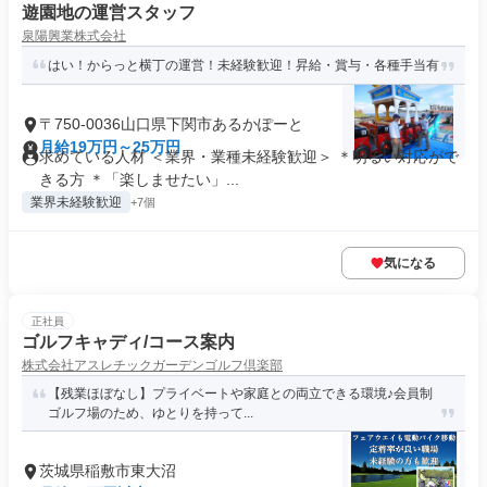
遊園地の運営スタッフ
泉陽興業株式会社
はい！からっと横丁の運営！未経験歓迎！昇給・賞与・各種手当有
〒750-0036山口県下関市あるかぽーと
月給19万円～25万円
求めている人材 ＜業界・業種未経験歓迎＞ ＊明るい対応がで
きる方 ＊「楽しませたい」...
業界未経験歓迎
+7個
気になる
正社員
ゴルフキャディ/コース案内
株式会社アスレチックガーデンゴルフ倶楽部
【残業ほぼなし】プライベートや家庭との両立できる環境♪会員制
ゴルフ場のため、ゆとりを持って...
茨城県稲敷市東大沼