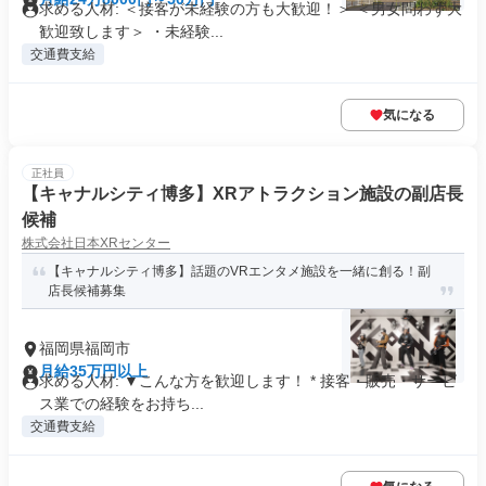
求める人材: ＜接客が未経験の方も大歓迎！＞ ＜男女問わず大
歓迎致します＞ ・未経験...
交通費支給
気になる
正社員
【キャナルシティ博多】XRアトラクション施設の副店長
候補
株式会社日本XRセンター
【キャナルシティ博多】話題のVRエンタメ施設を一緒に創る！副
店長候補募集
福岡県福岡市
月給35万円以上
求める人材: ▼こんな方を歓迎します！ * 接客・販売・サービ
ス業での経験をお持ち...
交通費支給