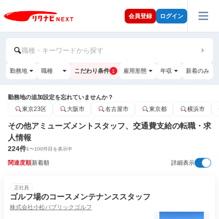
会員登録
ログイン
職種・キーワードから探す
勤務地
職種
こだわり条件
雇用形態
年収
新着のみ
1
勤務地の追加設定を忘れていませんか？
東京23区
大阪市
名古屋市
東京都
横浜市
その他アミューズメントスタッフ、交通費支給の転職・求
人情報
224
件
1
〜
100
件目を表示中
関連度順
新着順
詳細表示
正社員
ゴルフ場のコースメンテナンススタッフ
株式会社小松パブリックゴルフ