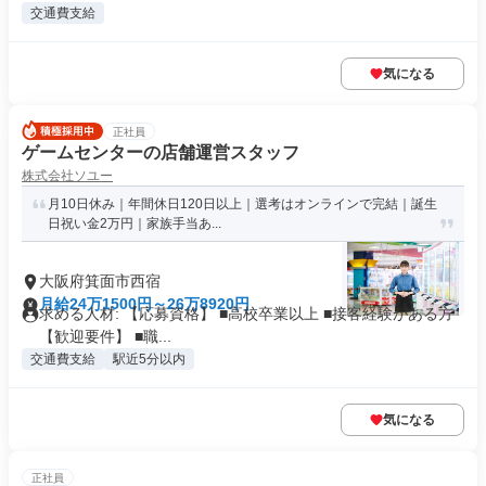
交通費支給
気になる
正社員
ゲームセンターの店舗運営スタッフ
株式会社ソユー
月10日休み｜年間休日120日以上｜選考はオンラインで完結｜誕生
日祝い金2万円｜家族手当あ...
大阪府箕面市西宿
月給24万1500円～26万8920円
求める人材: 【応募資格】 ■高校卒業以上 ■接客経験がある方
【歓迎要件】 ■職...
交通費支給
駅近5分以内
気になる
正社員