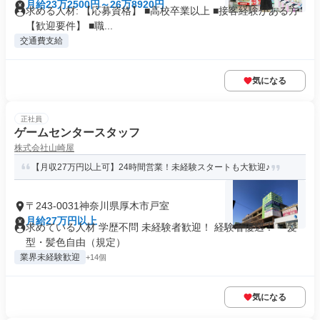
月給23万2500円～26万8920円
求める人材: 【応募資格】 ■高校卒業以上 ■接客経験がある方
【歓迎要件】 ■職...
交通費支給
気になる
正社員
ゲームセンタースタッフ
株式会社山崎屋
【月収27万円以上可】24時間営業！未経験スタートも大歓迎♪
〒243-0031神奈川県厚木市戸室
月給27万円以上
求めている人材 学歴不問 未経験者歓迎！ 経験者優遇！ ・髪
型・髪色自由（規定）
業界未経験歓迎
+14個
気になる