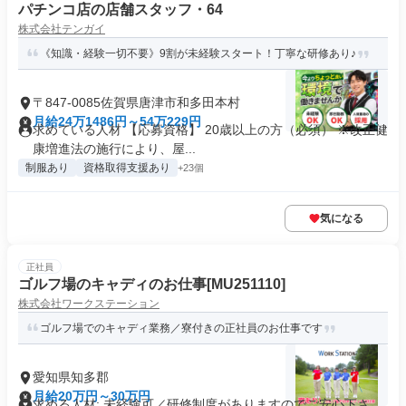
パチンコ店の店舗スタッフ・64
株式会社テンガイ
《知識・経験一切不要》9割が未経験スタート！丁寧な研修あり♪
〒847-0085佐賀県唐津市和多田本村
月給24万1486円～54万229円
求めている人材 【応募資格】 20歳以上の方（必須） ※改正健
康増進法の施行により、屋...
制服あり
資格取得支援あり
+23個
気になる
正社員
ゴルフ場のキャディのお仕事[MU251110]
株式会社ワークステーション
ゴルフ場でのキャディ業務／寮付きの正社員のお仕事です
愛知県知多郡
月給20万円～30万円
求める人材: 未経験可／研修制度がありますのでご安心下さ