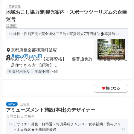
業務委託
地域おこし協力隊|観光案内・スポーツツーリズムの企画
運営
和束町
経験・性別不問✨完全週休二日制✨家賃最大7万円補助🏠車貸与
京都府相楽郡和束町釜塚
月給20万7870円
求めている人材 【応募資格】 ・要普通免許 ・採用後和束町に
居住できる方 【経験】 ...
社員登用あり
学歴不問
+4個
気になる
NEW
正社員
アミューズメント施設(本社)のデザイナー
合同会社日光商事
デザイナー募集！好待遇＜毎月昇給チャンス・食事補助・賞与アリ
＞土日祝休★実務経験優遇