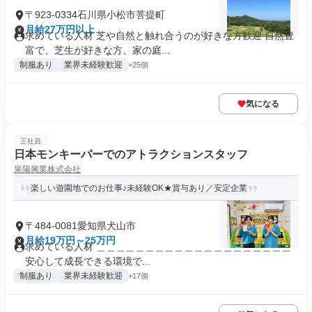
〒923-0334石川県小松市菩提町
月給27万円以上
求めている人材 芝や自然と触れ合うのが好きな方歓迎 自然豊
富で、芝生が好きな方、家の庭...
制服あり
業界未経験歓迎
+25個
気になる
正社員
日本モンキーパーでのアトラクションスタッフ
泉陽興業株式会社
楽しい遊園地でのお仕事♪未経験OK★賞与あり／安定企業
〒484-0081愛知県犬山市
月給19万円～25万円
求めている人材 ＿＿＿＿＿＿＿＿＿＿＿＿＿＿＿＿＿＿＿＿
安心して成長できる環境で...
制服あり
業界未経験歓迎
+17個