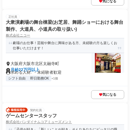
気になる
正社員
大衆演劇場の舞台棟梁(お芝居、舞踊ショーにおける舞台
製作、大道具、小道具の取り扱い)
株式会社ニコー
劇場のお仕事！芸能や舞台に興味がある方、未経験の方も楽しくお
仕事いただけます！
大阪府大阪市北区太融寺町
月給22万円以上
求める人材: ・未経験者歓迎
シフト自由
即日勤務OK
+1個
気になる
契約社員
ゲームセンタースタッフ
株式会社バンダイナムコアミューズメント
「子供が好き」「新しいことが好き」そんなあなたにピッタリの職