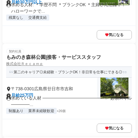
月給30万円以上
求める人材: ＊学歴不問 ＊ブランクOK ＊主婦さん活躍中！ ＊
ハローワークで...
残業なし
交通費支給
気になる
契約社員
もみのき森林公園|接客・サービススタッフ
株式会社Ｒｅｃａｍｐ
第二のキャリア◎未経験・ブランクOK！非日常を仕事にできる◎
〒738-0301広島県廿日市市吉和
月給25万円
求めている人材 ──────────────────── ✅ 必須スキル
──────...
制服あり
業界未経験歓迎
+26個
気になる