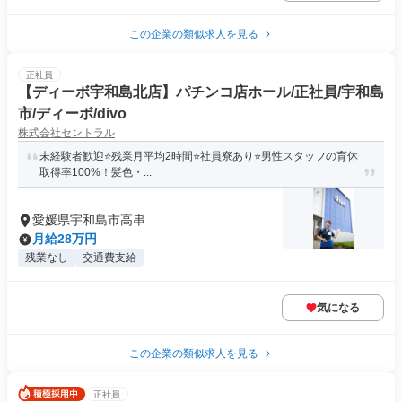
この企業の類似求人を見る
正社員
【ディーボ宇和島北店】パチンコ店ホール/正社員/宇和島
市/ディーボ/divo
株式会社セントラル
未経験者歓迎⭐️残業月平均2時間⭐️社員寮あり⭐️男性スタッフの育休
取得率100%！髪色・...
愛媛県宇和島市高串
月給28万円
残業なし
交通費支給
気になる
この企業の類似求人を見る
正社員