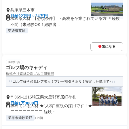
兵庫県三木市
月給22万円～24万円
求める人材: 【必須条件】 ・高校を卒業されている方 ＊経験
不問（未経験OK！経験者...
交通費支給
気になる
契約社員
ゴルフ場のキャディ
株式会社森林公園ゴルフ倶楽部
ゴルフ好き必見レア求人！プレー割引きあり！安定した環境で♪
〒369-1215埼玉県大里郡寄居町牟礼
日給1万3000円
求めている人材 ★”人柄” 重視の採用です！★ ￣￣￣￣￣￣￣
￣￣￣￣￣￣￣￣ 経験・...
業界未経験歓迎
+14個