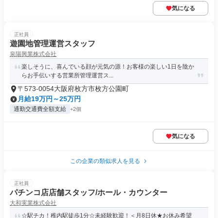
気になる
正社員
遊園地管理運営スタッフ
泉陽興業株式会社
楽しそうに、喜んでいる顔が元気の源！お客様の楽しい1日を陰か
らお手伝いする営業所管理運営ス...
〒573-0054大阪府枚方市枚方公園町
月給19万円～25万円
通勤交通費全額支給
+2個
気になる
この企業の類似求人を見る
正社員
パチンコ店店舗スタッフ/ホール・カウンター
大和実業株式会社
☆駅チカ！稚内駅徒歩1分☆未経験歓迎！＜月8日休★お休み希望