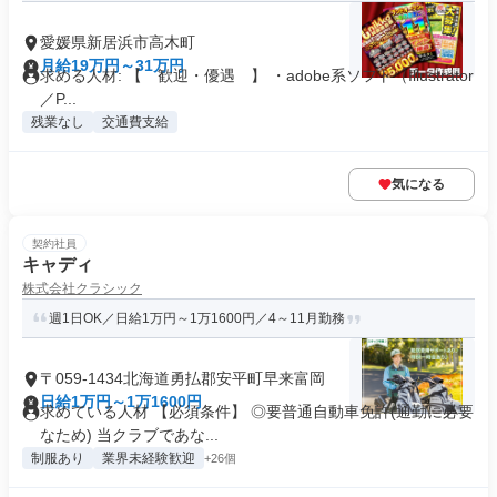
愛媛県新居浜市高木町
月給19万円～31万円
求める人材: 【 歓迎・優遇 】 ・adobe系ソフト（Illustrator
／P...
残業なし
交通費支給
気になる
契約社員
キャディ
株式会社クラシック
週1日OK／日給1万円～1万1600円／4～11月勤務
〒059-1434北海道勇払郡安平町早来富岡
日給1万円～1万1600円
求めている人材 【必須条件】 ◎要普通自動車免許(通勤に必要
なため) 当クラブであな...
制服あり
業界未経験歓迎
+26個