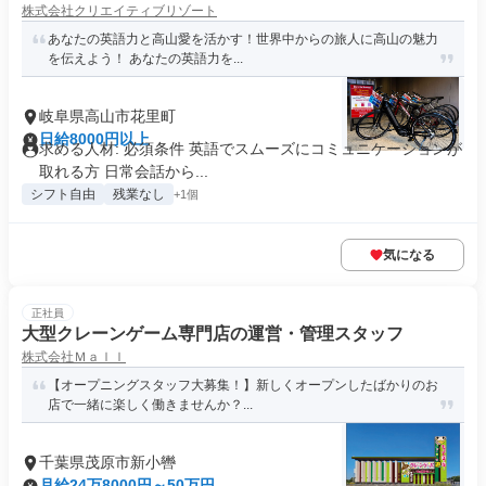
株式会社クリエイティブリゾート
あなたの英語力と高山愛を活かす！世界中からの旅人に高山の魅力
を伝えよう！ あなたの英語力を...
岐阜県高山市花里町
日給8000円以上
求める人材: 必須条件 英語でスムーズにコミュニケーションが
取れる方 日常会話から...
シフト自由
残業なし
+1個
気になる
正社員
大型クレーンゲーム専門店の運営・管理スタッフ
株式会社Ｍａｌｌ
【オープニングスタッフ大募集！】新しくオープンしたばかりのお
店で一緒に楽しく働きませんか？...
千葉県茂原市新小轡
月給24万8000円～50万円