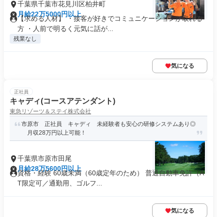
千葉県千葉市花見川区柏井町
月給22万5000円以上
【求める人材】 ・接客が好きでコミュニケーションが取れる
方 ・人前で明るく元気に話が...
残業なし
気になる
正社員
キャディ(コースアテンダント)
東急リゾーツ＆ステイ株式会社
市原市 正社員 キャディ 未経験者も安心の研修システムあり◎
月収28万円以上可能！
千葉県市原市田尾
月給28万5600円以上
資格・経験 60歳未満（60歳定年のため） 普通自動車免許（A
T限定可／通勤用、ゴルフ...
気になる