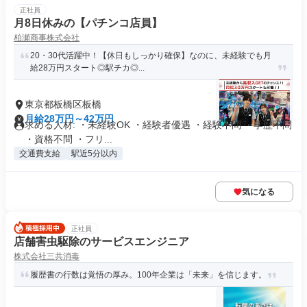
正社員
月8日休みの【パチンコ店員】
柏瀬商事株式会社
20・30代活躍中！【休日もしっかり確保】なのに、未経験でも月
給28万円スタート◎駅チカ◎...
東京都板橋区板橋
月給28万円～42万円
求める人材: ・未経験OK ・経験者優遇 ・経験不問 ・学歴不問
・資格不問 ・フリ...
交通費支給
駅近5分以内
気になる
正社員
店舗害虫駆除のサービスエンジニア
株式会社三共消毒
履歴書の行数は覚悟の厚み。100年企業は「未来」を信じます。