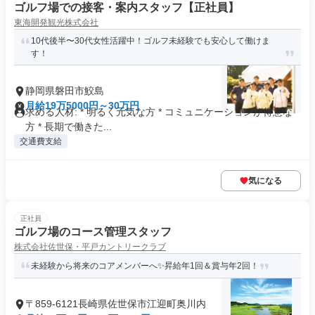
ゴルフ場での接客・案内スタッフ【正社員】
東海開発観光株式会社
10代後半〜30代女性活躍中！ゴルフ未経験でも安心して働けま
す！
静岡県磐田市鮫島
月給19万5000円～30万円
求める人材: * 明るく元気な方 * コミュニケーションが得意な
方 * 長期で働きた...
交通費支給
気になる
正社員
ゴルフ場のコース管理スタッフ
株式会社佐世保・平戸カントリークラブ
未経験から将来のコアメンバーへ✨昇給年1回＆賞与年2回！
〒859-6121長崎県佐世保市江迎町奥川内