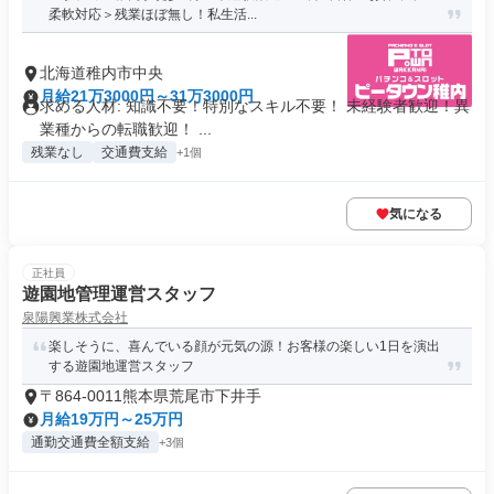
柔軟対応＞残業ほぼ無し！私生活...
北海道稚内市中央
月給21万3000円～31万3000円
求める人材: 知識不要！特別なスキル不要！ 未経験者歓迎！異
業種からの転職歓迎！ ...
残業なし
交通費支給
+1個
気になる
正社員
遊園地管理運営スタッフ
泉陽興業株式会社
楽しそうに、喜んでいる顔が元気の源！お客様の楽しい1日を演出
する遊園地運営スタッフ
〒864-0011熊本県荒尾市下井手
月給19万円～25万円
通勤交通費全額支給
+3個