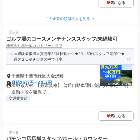
気になる
この企業の類似求人を見る
正社員
ゴルフ場のコースメンテナンススタッフ/未経験可
株式会社本千葉カントリークラブ
≪経験者優遇≫賞与年2回&転勤ナシ★20～30代スタッフ活躍中★
週休２日制★自然の中で仕事...
千葉県千葉市緑区大金沢町
月給25万円～40万円
求める人材: 【必須資格】 普通自動車運転免許(AT限定不可)
通勤手段を確保で...
交通費支給
気になる
正社員
パチンコ店店舗スタッフ/ホール・カウンター