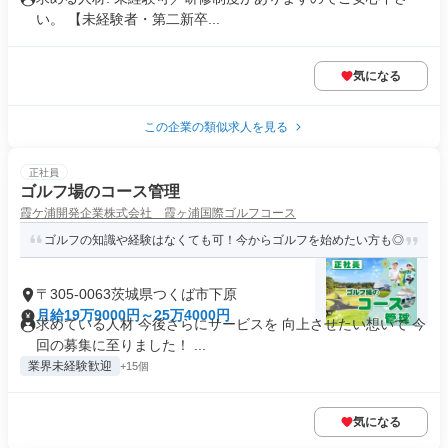
い。 【未経験者・第二新卒...
気になる
この企業の類似求人を見る
正社員
ゴルフ場のコース管理
霞ケ浦開発企業株式会社 霞ヶ浦国際ゴルフコース
ゴルフの知識や経験はなくても可！今からゴルフを始めたい方も◎
〒305-0063茨城県つくば市下原
月給19万9000円～25万4000円
求めている人材 今後さらにサービスを 向上させたい想いで 今
回の募集に至りました！ ...
業界未経験歓迎
+15個
気になる