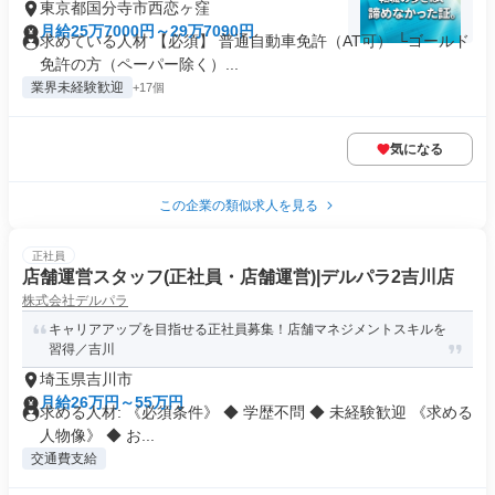
東京都国分寺市西恋ヶ窪
月給25万7000円～29万7090円
求めている人材 【必須】 普通自動車免許（AT可） └ゴールド
免許の方（ペーパー除く）...
業界未経験歓迎
+17個
気になる
この企業の類似求人を見る
正社員
店舗運営スタッフ(正社員・店舗運営)|デルパラ2吉川店
株式会社デルパラ
キャリアアップを目指せる正社員募集！店舗マネジメントスキルを
習得／吉川
埼玉県吉川市
月給26万円～55万円
求める人材: 《必須条件》 ◆ 学歴不問 ◆ 未経験歓迎 《求める
人物像》 ◆ お...
交通費支給