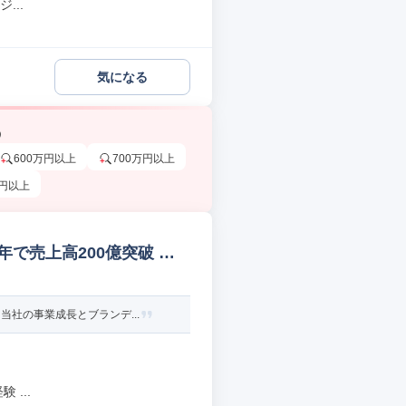
...
気になる
う
600万円以上
700万円以上
万円以上
年で売上高200億突破 マ
社の事業成長とブランデ...
...