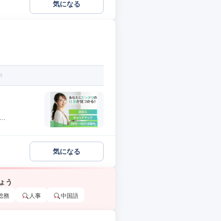
気になる
.
気になる
ょう
総務
人事
中国語