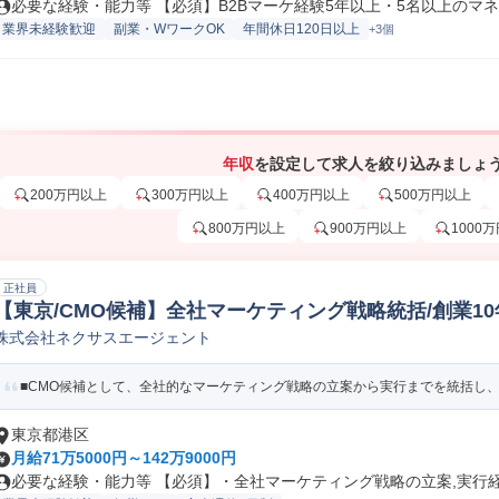
必要な経験・能力等 【必須】B2Bマーケ経験5年以上・5名以上のマネジ
業界未経験歓迎
副業・WワークOK
年間休日120日以上
+3個
年収
を設定して求人を絞り込みましょ
200万円以上
300万円以上
400万円以上
500万円以上
800万円以上
900万円以上
1000
正社員
【東京/CMO候補】全社マーケティング戦略統括/創業10
株式会社ネクサスエージェント
ーケティング責任者/CMO/Chief Marketing Officer
■CMO候補として、全社的なマーケティング戦略の立案から実行までを統括し、当
東京都港区
月給71万5000円～142万9000円
必要な経験・能力等 【必須】・全社マーケティング戦略の立案,実行経験 