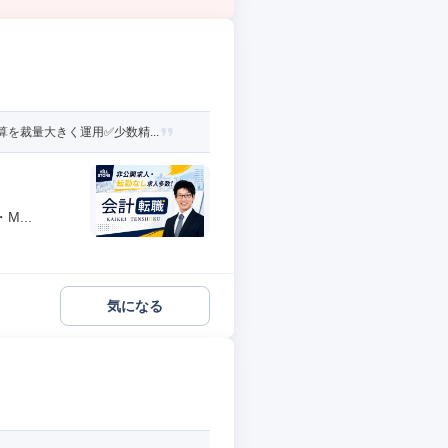
を裁量大きく運用✅少数精...
...
気になる