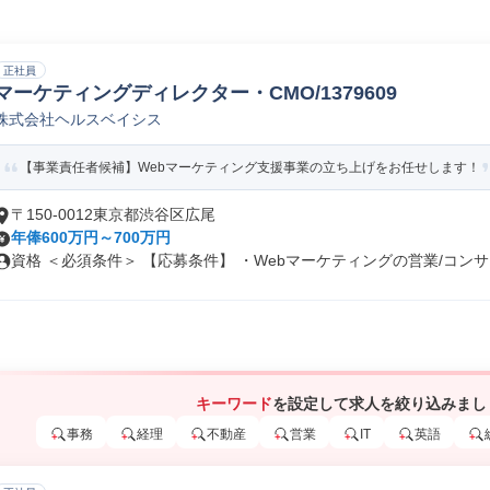
正社員
マーケティングディレクター・CMO/1379609
株式会社ヘルスベイシス
【事業責任者候補】Webマーケティング支援事業の立ち上げをお任せします！
〒150-0012東京都渋谷区広尾
年俸600万円～700万円
資格 ＜必須条件＞ 【応募条件】 ・Webマーケティングの営業/コンサ..
キーワード
を設定して求人を絞り込みまし
事務
経理
不動産
営業
IT
英語