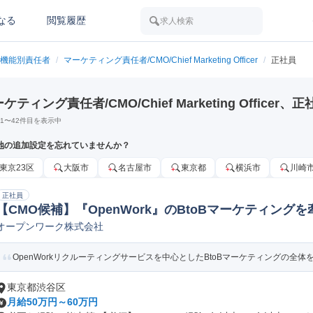
なる
閲覧履歴
求人検索
機能別責任者
/
マーケティング責任者/CMO/Chief Marketing Officer
/
正社員
ケティング責任者/CMO/Chief Marketing Offic
1
〜
42
件目を表示中
地の追加設定を忘れていませんか？
東京23区
大阪市
名古屋市
東京都
横浜市
川崎
正社員
【CMO候補】『OpenWork』のBtoBマーケティング
オープンワーク株式会社
者/CMO/Chief Marketing Officer
OpenWorkリクルーティングサービスを中心としたBtoBマーケティングの全体を
東京都渋谷区
月給50万円～60万円