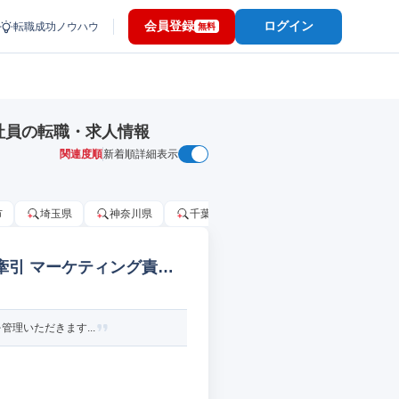
会員登録
ログイン
転職成功ノウハウ
無料
er、正社員の転職・求人情報
関連度順
新着順
詳細表示
市
埼玉県
神奈川県
千葉市
大阪府
千葉県
を牽引 マーケティング責任
管理いただきます...