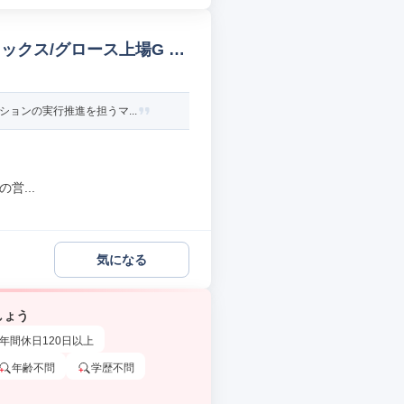
ックス/グロース上場G マ
ョンの実行推進を担うマ...
営...
気になる
しょう
年間休日120日以上
年齢不問
学歴不問