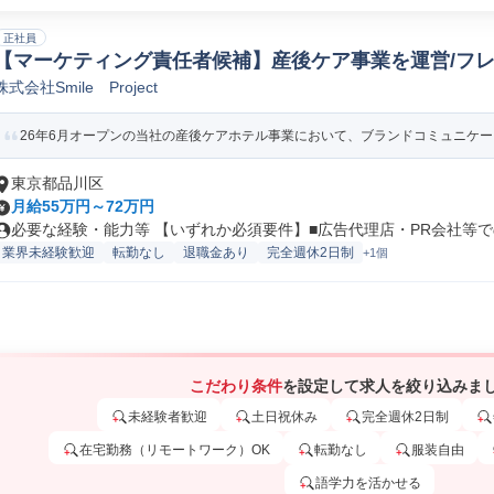
正社員
【マーケティング責任者候補】産後ケア事業を運営/フレ
株式会社Smile Project
ーケティング戦略企画
26年6月オープンの当社の産後ケアホテル事業において、ブランドコミュニケーシ
東京都品川区
月給55万円～72万円
必要な経験・能力等 【いずれか必須要件】■広告代理店・PR会社等での
業界未経験歓迎
転勤なし
退職金あり
完全週休2日制
+1個
こだわり条件
を設定して求人を絞り込みま
未経験者歓迎
土日祝休み
完全週休2日制
在宅勤務（リモートワーク）OK
転勤なし
服装自由
語学力を活かせる