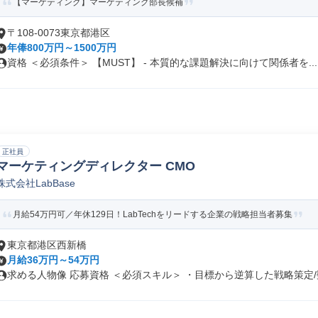
【マーケティング】マーケティング部長候補
〒108-0073東京都港区
年俸800万円～1500万円
資格 ＜必須条件＞ 【MUST】 - 本質的な課題解決に向けて関係者を...
正社員
マーケティングディレクター CMO
株式会社LabBase
月給54万円可／年休129日！LabTechをリードする企業の戦略担当者募集
東京都港区西新橋
月給36万円～54万円
求める人物像 応募資格 ＜必須スキル＞ ・目標から逆算した戦略策定/数.