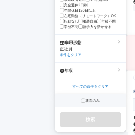
完全週休2日制
年間休日120日以上
在宅勤務（リモートワーク）OK
転勤なし
服装自由
年齢不問
学歴不問
語学力を活かせる
雇用形態
正社員
条件をクリア
年収
すべての条件をクリア
新着のみ
検索