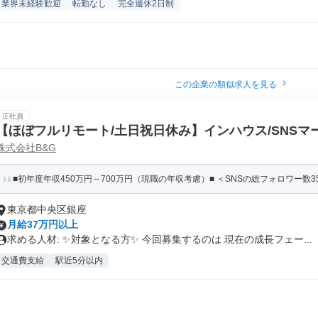
業界未経験歓迎
転勤なし
完全週休2日制
この企業の類似求人を見る
正社員
【ほぼフルリモート/土日祝日休み】インハウス/SNSマ
株式会社B&G
影・編集)※20代/30代の女性が活躍中
■初年度年収450万円～700万円（現職の年収考慮）■ ＜SNSの総フォロワー数35
東京都中央区銀座
月給37万円以上
求める人材: ✨対象となる方✨ 今回募集するのは 現在の成長フェー...
交通費支給
駅近5分以内