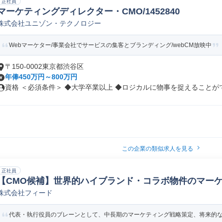
正社員
マーケティングディレクター・CMO/1452840
株式会社ユニゾン・テクノロジー
Webマーケター/事業会社でサービスの集客とブランディング/webCM放映中
〒150-0002東京都渋谷区
年俸450万円～800万円
資格 ＜必須条件＞ ◆大学卒業以上 ◆ロジカルに物事を捉えることができ
この企業の類似求人を見る
正社員
【CMO候補】世界的ハイブランド・コラボ物件のマーケ
株式会社フィード
者/CMO/Chief Marketing Officer
代表・執行役員のブレーンとして、中長期のマーケティング戦略策定、将来的な専