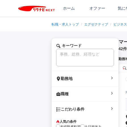
ホーム
オファー
気に
転職・求人トップ
/
エグゼクティブ
/
ビジネス
マー
キーワード
42
件
勤務
勤務地
職種
こだわり条件
人気の条件
未経験者歓迎
土日祝休み