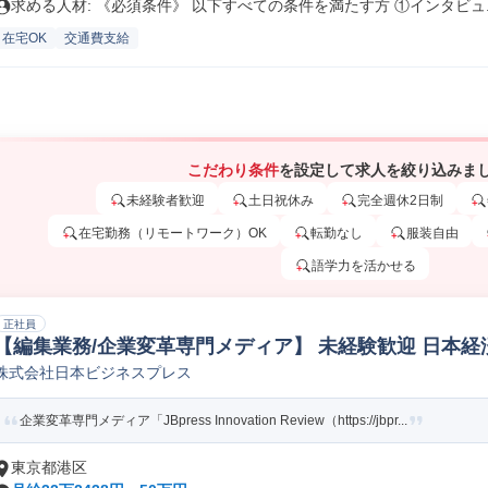
求める人材: 《必須条件》 以下すべての条件を満たす方 ①インタビュ..
在宅OK
交通費支給
こだわり条件
を設定して求人を絞り込みま
未経験者歓迎
土日祝休み
完全週休2日制
在宅勤務（リモートワーク）OK
転勤なし
服装自由
語学力を活かせる
正社員
【編集業務/企業変革専門メディア】 未経験歓迎 日本経済
株式会社日本ビジネスプレス
レクター
企業変革専門メディア「JBpress Innovation Review（https://jbpr...
東京都港区