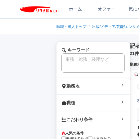
ホーム
オファー
気に
転職・求人トップ
/
出版/メディア/芸能/エンタ
記
キーワード
21
件
勤務
勤務地
職種
こだわり条件
人気の条件
未経験者歓迎
土日祝休み