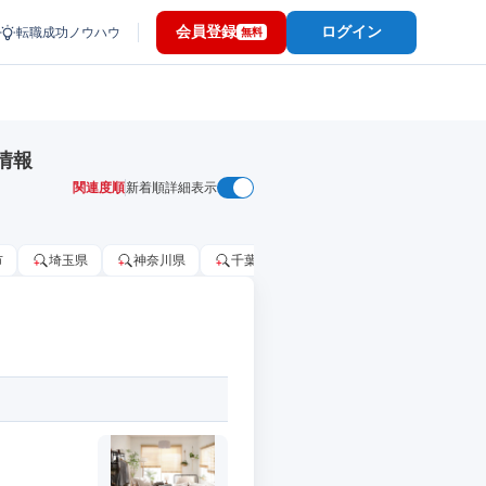
会員登録
ログイン
転職成功ノウハウ
無料
情報
関連度順
新着順
詳細表示
市
埼玉県
神奈川県
千葉市
大阪府
千葉県