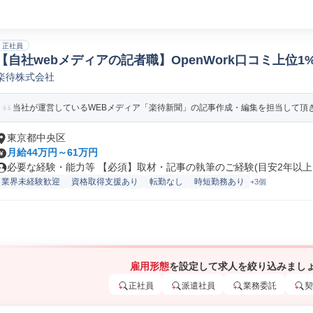
正社員
【自社webメディアの記者職】OpenWork口コミ上位1
楽待株式会社
記者/ライター/ジャーナリスト
当社が運営しているWEBメディア「楽待新聞」の記事作成・編集を担当して頂きま
東京都中央区
月給44万円～61万円
必要な経験・能力等 【必須】取材・記事の執筆のご経験(目安2年以上） 
業界未経験歓迎
資格取得支援あり
転勤なし
時短勤務あり
+3個
雇用形態
を設定して求人を絞り込みまし
正社員
派遣社員
業務委託
契