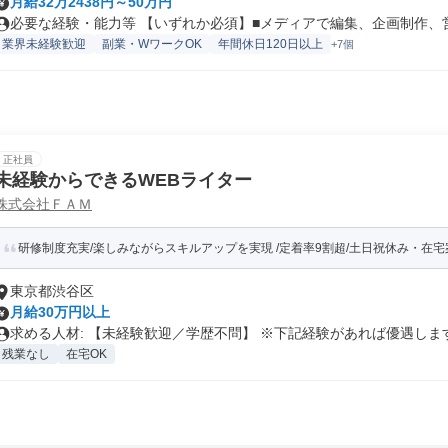
月給32万2438円～50万円
必要な経験・能力等 【いずれか必須】■メディアで編集、企画制作、営業
業界未経験歓迎
副業・WワークOK
年間休日120日以上
+7個
正社員
未経験からできるWEBライター
株式会社ＦＡＭ
研修制度充実/楽しみながらスキルアップを実現 /定着率9割超/土日祝休み・在宅案
東京都渋谷区
月給30万円以上
求める人材: 【未経験歓迎／学歴不問】 ※下記経験があれば優遇します.
残業なし
在宅OK