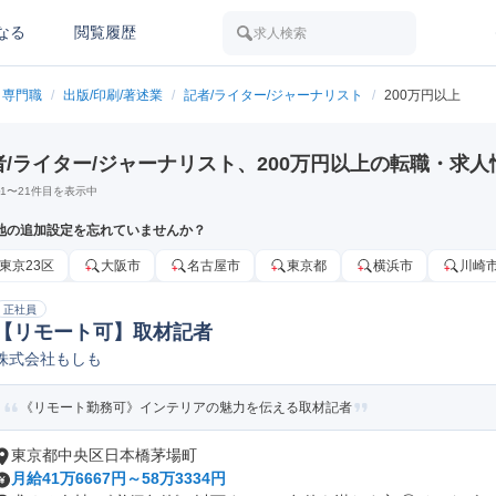
なる
閲覧履歴
求人検索
メ専門職
/
出版/印刷/著述業
/
記者/ライター/ジャーナリスト
/
200万円以上
者/ライター/ジャーナリスト、200万円以上の転職・求人
1
〜
21
件目を表示中
地の追加設定を忘れていませんか？
東京23区
大阪市
名古屋市
東京都
横浜市
川崎
正社員
【リモート可】取材記者
株式会社もしも
《リモート勤務可》インテリアの魅力を伝える取材記者
東京都中央区日本橋茅場町
月給41万6667円～58万3334円