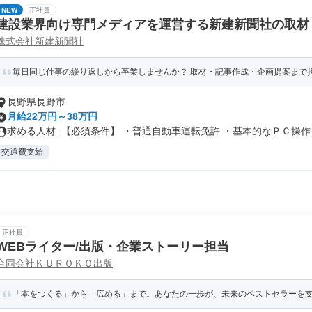
NEW
正社員
建設業界向け専門メディアを運営する新建新聞社の取材
株式会社新建新聞社
業
毎日同じ仕事の繰り返しから卒業しませんか？ 取材・記事作成・企画提案まで担当
長野県長野市
月給22万円～38万円
求める人材: 【必須条件】 ・普通自動車運転免許 ・基本的なＰＣ操作..
交通費支給
正社員
WEBライター/出版・企業ストーリー担当
合同会社ＫＵＲＯＫＯ出版
「本をつくる」から「広める」まで。あなたの一歩が、未来のベストセラーを