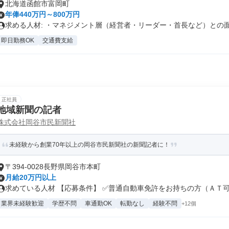
北海道函館市富岡町
年俸440万円～800万円
求める人材: ・マネジメント層（経営者・リーダー・首長など）との面談
即日勤務OK
交通費支給
正社員
地域新聞の記者
株式会社岡谷市民新聞社
未経験から創業70年以上の岡谷市民新聞社の新聞記者に！
〒394-0028長野県岡谷市本町
月給20万円以上
求めている人材 【応募条件】 ✅普通自動車免許をお持ちの方（ＡＴ可） 
業界未経験歓迎
学歴不問
車通勤OK
転勤なし
経験不問
+12個