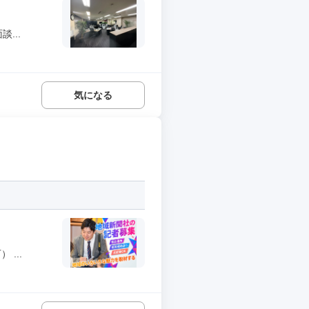
...
気になる
...