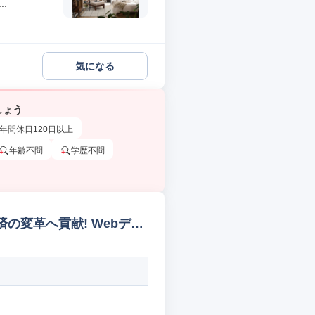
.
気になる
しょう
年間休日120日以上
年齢不問
学歴不問
の変革へ貢献! Webディ