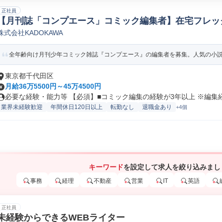
正社員
【月刊誌「コンプエース」コミック編集者】在宅フレックス
株式会社KADOKAWA
編集/エディター(出版/印刷/著述業)
全年齢向け月刊少年コミック雑誌『コンプエース』の編集者を募集。人気の小説、
東京都千代田区
月給36万5500円～45万4500円
必要な経験・能力等 【必須】■コミック編集の経験が3年以上 ※編集経験
業界未経験歓迎
年間休日120日以上
転勤なし
退職金あり
+4個
キーワード
を設定して求人を絞り込みまし
事務
経理
不動産
営業
IT
英語
正社員
未経験からできるWEBライター