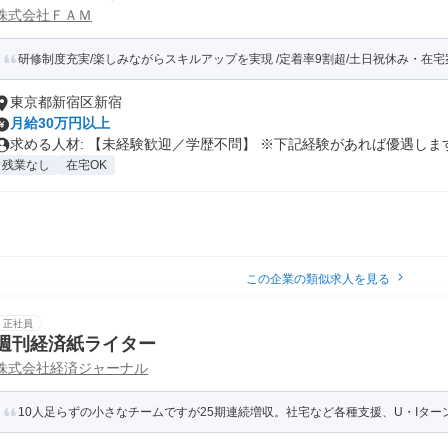
株式会社ＦＡＭ
研修制度充実/楽しみながらスキルアップを実現 /定着率9割超/土日祝休み・在宅案
東京都新宿区新宿
月給30万円以上
求める人材: 【未経験歓迎／学歴不問】 ※下記経験があれば優遇します.
残業なし
在宅OK
この企業の類似求人を見る
正社員
週刊経済紙ライター
株式会社経済ジャーナル
10人足らずの小さなチームですが25期連続増収。社宅など各種支援、U・Iター