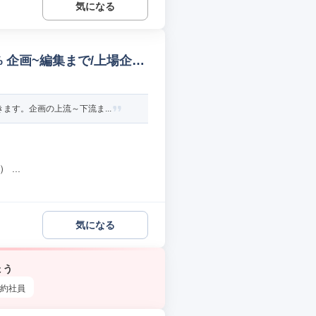
気になる
% 企画~編集まで/上場企業
す。企画の上流～下流ま...
...
気になる
ょう
約社員