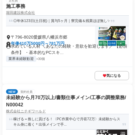
正社員
施工事務
堀田建設株式会社
◎年休123日(土日祝)｜賞与5ヶ月｜寮完備＆残業ほぼ無し✨
〒796-8020愛媛県八幡浜市郷
年俸410万5000円～781万円
求めている人材 ＼あなたの経験・意欲を歓迎します／ 【必須
条件】 ・基本的なPCスキ...
業界未経験歓迎
+30個
気になる
NEW
契約社員
未経験から月70万以上/書類仕事メイン/工事の調整業務/
N00042
株式会社ニチギワールド
稼げる＝推しに貢げる！〈PC作業中心で月収72万〉未経験からス
キル身に着く＊出張メインで手...