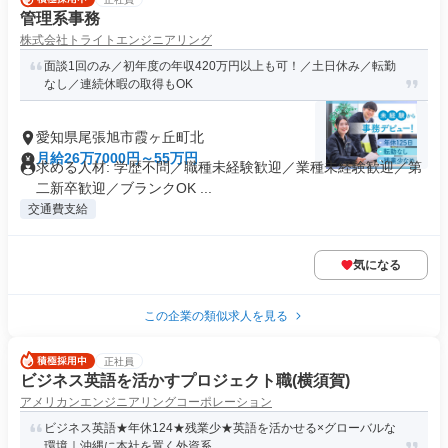
管理系事務
株式会社トライトエンジニアリング
面談1回のみ／初年度の年収420万円以上も可！／土日休み／転勤
なし／連続休暇の取得もOK
愛知県尾張旭市霞ヶ丘町北
月給26万7000円～55万円
求める人材: 学歴不問／職種未経験歓迎／業種未経験歓迎／第
二新卒歓迎／ブランクOK ...
交通費支給
気になる
この企業の類似求人を見る
正社員
ビジネス英語を活かすプロジェクト職(横須賀)
アメリカンエンジニアリングコーポレーション
ビジネス英語★年休124★残業少★英語を活かせる×グローバルな
環境｜沖縄に本社を置く外資系...