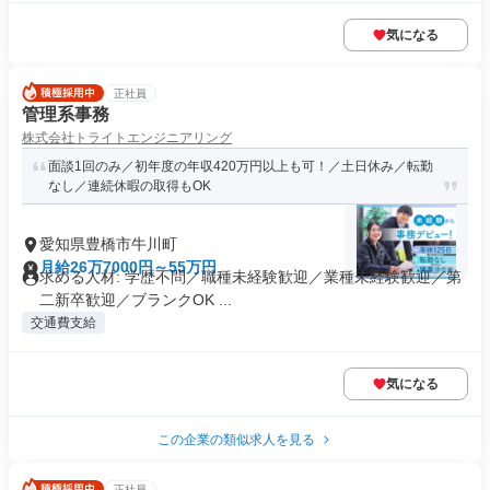
気になる
正社員
管理系事務
株式会社トライトエンジニアリング
面談1回のみ／初年度の年収420万円以上も可！／土日休み／転勤
なし／連続休暇の取得もOK
愛知県豊橋市牛川町
月給26万7000円～55万円
求める人材: 学歴不問／職種未経験歓迎／業種未経験歓迎／第
二新卒歓迎／ブランクOK ...
交通費支給
気になる
この企業の類似求人を見る
正社員