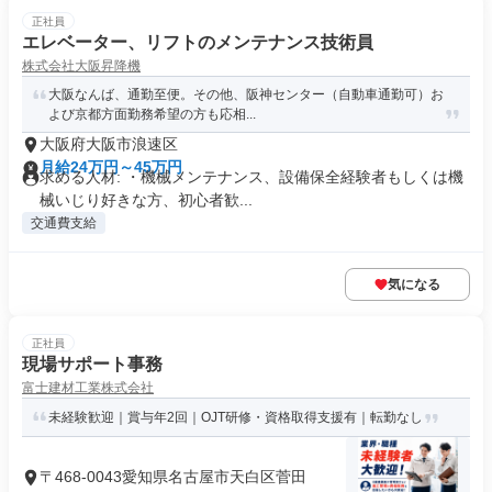
正社員
エレベーター、リフトのメンテナンス技術員
株式会社大阪昇降機
大阪なんば、通勤至便。その他、阪神センター（自動車通勤可）お
よび京都方面勤務希望の方も応相...
大阪府大阪市浪速区
月給24万円～45万円
求める人材: ・機械メンテナンス、設備保全経験者もしくは機
械いじり好きな方、初心者歓...
交通費支給
気になる
正社員
現場サポート事務
富士建材工業株式会社
未経験歓迎｜賞与年2回｜OJT研修・資格取得支援有｜転勤なし
〒468-0043愛知県名古屋市天白区菅田