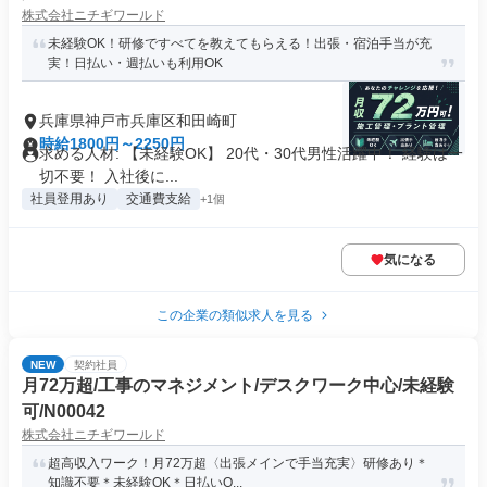
株式会社ニチギワールド
未経験OK！研修ですべてを教えてもらえる！出張・宿泊手当が充
実！日払い・週払いも利用OK
兵庫県神戸市兵庫区和田崎町
時給1800円～2250円
求める人材: 【未経験OK】 20代・30代男性活躍中！ 経験は一
切不要！ 入社後に...
社員登用あり
交通費支給
+1個
気になる
この企業の類似求人を見る
NEW
契約社員
月72万超/工事のマネジメント/デスクワーク中心/未経験
可/N00042
株式会社ニチギワールド
超高収入ワーク！月72万超〈出張メインで手当充実〉研修あり＊
知識不要＊未経験OK＊日払いO...