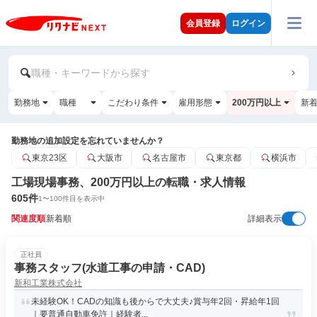
会員登録
ログイン
職種・キーワードから探す
勤務地
職種
こだわり条件
雇用形態
200万円以上
新
勤務地の追加設定を忘れていませんか？
東京23区
大阪市
名古屋市
東京都
横浜市
工場現場事務、200万円以上の転職・求人情報
605
件
1
〜
100
件目を表示中
関連度順
新着順
詳細表示
正社員
事務スタッフ(水道工事の申請・CAD)
新和工業株式会社
未経験OK！CADの知識も後からで大丈夫♪賞与年2回・昇給年1回
｜要普通自動車免許｜経験者...