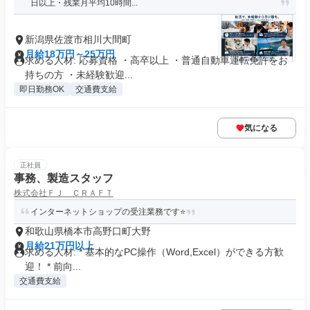
日以上・残業月平均10時間...
新潟県佐渡市相川大間町
月給18万円～25万円
求める人材: 応募資格 ・高卒以上 ・普通自動車運転免許をお
持ちの方 ・未経験歓迎...
即日勤務OK
交通費支給
気になる
正社員
事務、製造スタッフ
株式会社ＦＪ ＣＲＡＦＴ
インターネットショップの受注業務です⭐️
和歌山県橋本市高野口町大野
月給21万円以上
求める人材: * 基本的なPC操作（Word,Excel）ができる方歓
迎！ * 前向...
交通費支給