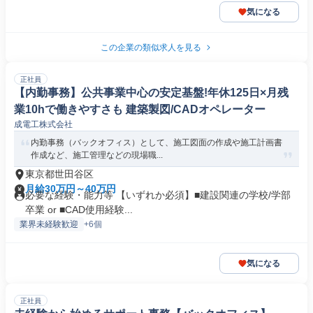
気になる
この企業の類似求人を見る
正社員
【内勤事務】公共事業中心の安定基盤!年休125日×月残
業10hで働きやすさも 建築製図/CADオペレーター
成電工株式会社
内勤事務（バックオフィス）として、施工図面の作成や施工計画書
作成など、施工管理などの現場職...
東京都世田谷区
月給30万円～40万円
必要な経験・能力等 【いずれか必須】■建設関連の学校/学部
卒業 or ■CAD使用経験...
業界未経験歓迎
+6個
気になる
正社員