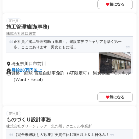
気になる
正社員
施工管理補助(事務)
株式会社滝口興業
正社員／施工管理補助（事務）。建設業界でキャリアを築く第一
歩、ここにあります！男女ともに活...
埼玉県川口市前川
月給28万円以上
資格・経験 普通自動車免許（AT限定可） 男女歓迎 PCスキル
（Word・Excel）...
気になる
正社員
ものづくり設計事務
株式会社グリーンテック 北九州テクニカル事業所
【完全未経験も大歓迎】実質年休126日以上＆土日休み！