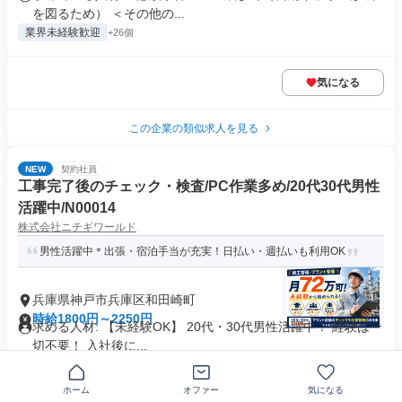
を図るため） ＜その他の...
業界未経験歓迎
+26個
気になる
この企業の類似求人を見る
NEW
契約社員
工事完了後のチェック・検査/PC作業多め/20代30代男性
活躍中/N00014
株式会社ニチギワールド
男性活躍中＊出張・宿泊手当が充実！日払い・週払いも利用OK
兵庫県神戸市兵庫区和田崎町
時給1800円～2250円
求める人材: 【未経験OK】 20代・30代男性活躍中！ 経験は一
切不要！ 入社後に...
社員登用あり
交通費支給
+1個
ホーム
オファー
気になる