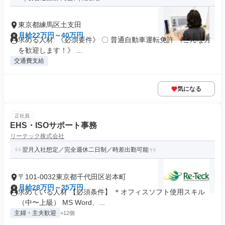
東京都練馬区土支田
月給22万円～40万円
求める人材: 《必須要件》 〇 普通自動車運転免許 《こんな方
を歓迎します！》 ...
交通費支給
気になる
正社員
EHS・ISOサポート事務
リーテック株式会社
翌月入社想定／完全週休二日制／時差出勤可能
〒101-0032東京都千代田区岩本町
月給28万円～35万円
求めている人材 【必須条件】 ＊オフィスソフト使用スキル
（中〜上級） MS Word、...
主婦・主夫歓迎
+12個