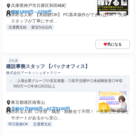
兵庫県神戸市兵庫区和田崎町
時給1800円～2250円
求める人材: 【未経験OK】 PC基本操作ができればOK！ 先輩
スタッフが丁寧にサポ...
交通費支給
駅近5分以内
気になる
正社員
建設事務スタッフ 【バックオフィス】
株式会社アーキッシュギャラリー
〈上場企業グループの安定基盤〉◎若手活躍中◎未経験歓迎◎年収
500万〜◎年休120日以上
東京都港区南青山
月給41万6800円～62万5100円
求める人材: ◎学歴・職歴・経験全て不問！ ⇒充実した研修と
サポートがあるから安心...
即日勤務OK
交通費支給