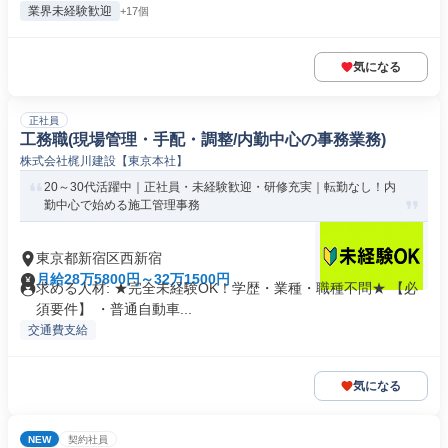
業界未経験歓迎
+17個
気になる
正社員
工務職(現場管理・手配・調整/内勤中心の事務業務)
株式会社梶川建設【東京本社】
20～30代活躍中｜正社員・未経験歓迎・研修充実｜転勤なし！内
勤中心で始める施工管理事務
東京都新宿区西新宿
月給28万5800円～32万1500円
求める人材: ★完全未経験OK！学歴・業種・職種不問★ 【必
須要件】 ・普通自動車...
交通費支給
気になる
NEW
契約社員