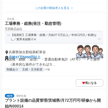
この企業の類似求人を見る
正社員
工場事務・総務(発注・勤怠管理)
平和株式会社
【稲美町】工場事務・総務／月給37.5万以上／年休125日／転勤な
し／業界未経験ＯＫ
兵庫県加古郡稲美町草谷
月給37万5000円以上
資格・経験 〈必須〉 ・普通自動車免許（AT可） ・ＰＣ操作
（基本的な操作ができればＯ...
制服あり
主婦・主夫歓迎
+7個
気になる
NEW
契約社員
プラント設備の品質管理/茨城県/月72万円可/研修から開
始/N00014