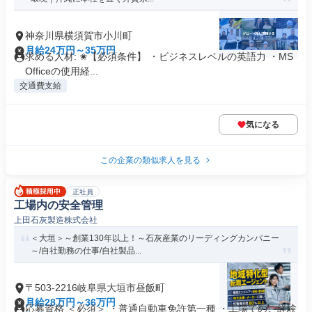
神奈川県横須賀市小川町
月給24万円～35万円
求める人材: ✬【必須条件】 ・ビジネスレベルの英語力 ・MS
Officeの使用経...
交通費支給
気になる
この企業の類似求人を見る
正社員
工場内の安全管理
上田石灰製造株式会社
＜大垣＞～創業130年以上！～石灰産業のリーディングカンパニー
～/自社勤務の仕事/自社製品...
〒503-2216岐阜県大垣市昼飯町
月給28万円～36万円
応募資格 ＜必須＞ ・普通自動車免許第一種 ・工場でのご経験