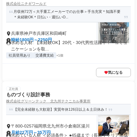
株式会社ニチギワールド
月収例72万＜大手重工メーカーでのお仕事＞手当充実＊知識不要
＊未経験OK＊日払い・週払いO...
兵庫県神戸市兵庫区和田崎町
時給1800円～2250円
求める人材: 【未経験OK】20代・30代男性活躍中！ * コミュ
ニケーションを取...
社員登用あり
交通費支給
+1個
気になる
正社員
ものづくり設計事務
株式会社グリーンテック 北九州テクニカル事業所
【完全未経験も大歓迎】実質年休126日以上＆土日休み！
〒800-0257福岡県北九州市小倉南区湯川
月給22万円～35万円
求めている人材 ＜必須条件＞ ●45歳まで（長期キャリア形成