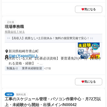
気になる
正社員
現場事務職
有限会社ＴＭＳ
【高収入】残業なし×土日祝休み！無料の個室寮完備で安心！
新潟県柏崎市青山町
日給1万4000円以上
求めている人材 【応募必須資格】 要普通免許(AT可) 【歓迎さ
れる資格・経験】 ・...
制服あり
業界未経験歓迎
+27個
気になる
NEW
契約社員
工事のスケジュール管理・パソコン作業中心・月72万以
上・未経験から開始・出張メイン/N00042