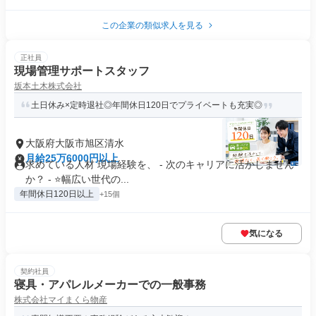
この企業の類似求人を見る
正社員
現場管理サポートスタッフ
坂本土木株式会社
土日休み×定時退社◎年間休日120日でプライベートも充実◎
大阪府大阪市旭区清水
月給25万6000円以上
求めている人材 現場経験を、 - 次のキャリアに活かしません
か？ - ⭐幅広い世代の...
年間休日120日以上
+15個
気になる
契約社員
寝具・アパレルメーカーでの一般事務
株式会社マイまくら物産