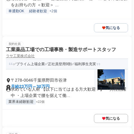
をお持ちの方 ＜歓迎＞ ...
車通勤OK
経験者歓迎
+2個
気になる
契約社員
工業薬品工場での工場事務・製造サポートスタッフ
ラサ工業株式会社
✅プライム上場企業✅正社員登用9割✅福利厚生充実
〒278-0046千葉県野田市谷津
月給23万円～30万円
求めている人材 【以下に当てはまる方大歓迎！】 ・男性活躍
中 ・上場企業で腰を据えて働...
業界未経験歓迎
+22個
気になる