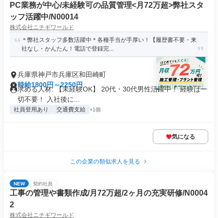
PC業務が中心/未経験可の品質管理<月72万超>弊社スタ
ッフ活躍中/N00014
株式会社ニチギワールド
＊弊社スタッフ多数活躍中＊各種手当が手厚い！【履歴書不要・来
社なし・かんたん！電話で登録完...
兵庫県神戸市兵庫区和田崎町
時給1800円～2250円
求める人材: 【未経験OK】 20代・30代男性活躍中！ 経験は一
切不要！ 入社後に...
社員登用あり
交通費支給
+1個
気になる
この企業の類似求人を見る
NEW
契約社員
工事の管理や書類作成/月72万超/2ヶ月の充実研修/N0004
2
株式会社ニチギワールド