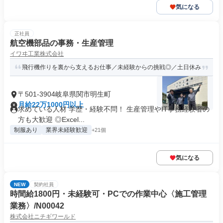
気になる
正社員
航空機部品の事務・生産管理
イワヰ工業株式会社
飛行機作りを裏から支えるお仕事／未経験からの挑戦◎／土日休み
〒501-3904岐阜県関市明生町
月給22万1000円以上
求めている人材 学歴・経験不問！ 生産管理やIT事務経験者の
方も大歓迎 ◎Excel...
制服あり
業界未経験歓迎
+21個
気になる
NEW
契約社員
時間給1800円・未経験可・PCでの作業中心〈施工管理
業務〉/N00042
株式会社ニチギワールド