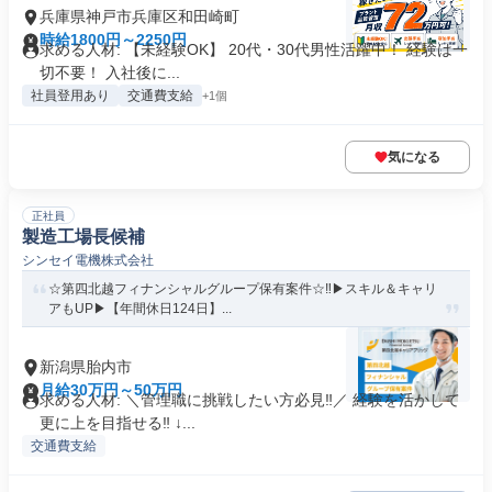
兵庫県神戸市兵庫区和田崎町
時給1800円～2250円
求める人材: 【未経験OK】 20代・30代男性活躍中！ 経験は一
切不要！ 入社後に...
社員登用あり
交通費支給
+1個
気になる
正社員
製造工場長候補
シンセイ電機株式会社
☆第四北越フィナンシャルグループ保有案件☆‼▶スキル＆キャリ
アもUP▶【年間休日124日】...
新潟県胎内市
月給30万円～50万円
求める人材: ＼管理職に挑戦したい方必見‼／ 経験を活かして
更に上を目指せる‼ ↓...
交通費支給