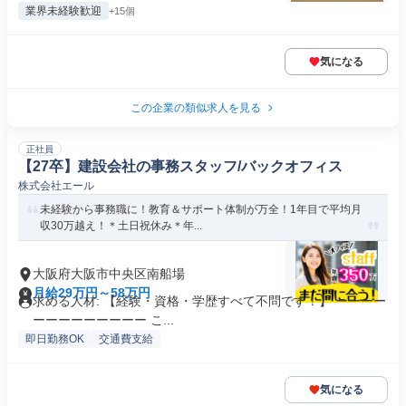
業界未経験歓迎
+15個
気になる
この企業の類似求人を見る
正社員
【27卒】建設会社の事務スタッフ/バックオフィス
株式会社エール
未経験から事務職に！教育＆サポート体制が万全！1年目で平均月
収30万越え！＊土日祝休み＊年...
大阪府大阪市中央区南船場
月給29万円～58万円
求める人材: 【経験・資格・学歴すべて不問です！】 ーーーー
ーーーーーーーーー こ...
即日勤務OK
交通費支給
気になる