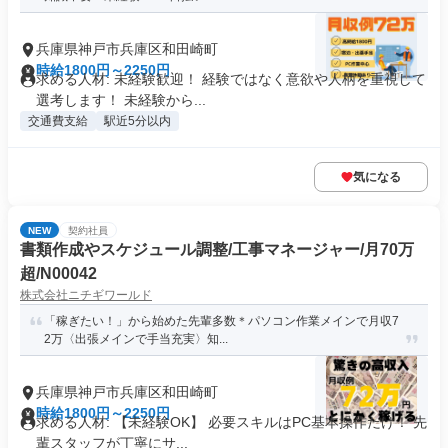
兵庫県神戸市兵庫区和田崎町
時給1800円～2250円
求める人材: 未経験歓迎！ 経験ではなく意欲や人柄を重視して
選考します！ 未経験から...
交通費支給
駅近5分以内
気になる
NEW
契約社員
書類作成やスケジュール調整/工事マネージャー/月70万
超/N00042
株式会社ニチギワールド
「稼ぎたい！」から始めた先輩多数＊パソコン作業メインで月収7
2万〈出張メインで手当充実〉知...
兵庫県神戸市兵庫区和田崎町
時給1800円～2250円
求める人材: 【未経験OK】 必要スキルはPC基本操作だけ！ 先
輩スタッフが丁寧にサ...