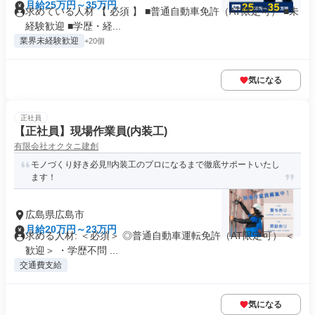
月給25万円～35万円
求めている人材 【 必須 】 ■普通自動車免許（AT限定可） ■未
経験歓迎 ■学歴・経...
業界未経験歓迎
+20個
気になる
正社員
【正社員】現場作業員(内装工)
有限会社オクタニ建創
モノづくり好き必見!!内装工のプロになるまで徹底サポートいたし
ます！
広島県広島市
月給20万円～23万円
求める人材: ＜必須＞ ◎普通自動車運転免許（AT限定可） ＜
歓迎＞ ・学歴不問 ...
交通費支給
気になる