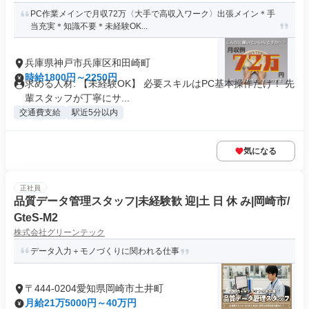
PC作業メインで月収72万〈大手で高収入ワーク〉出張メイン＊手
当充実＊知識不要＊未経験OK...
兵庫県神戸市兵庫区和田崎町
時給1800円～2250円
求める人材: 【未経験OK】 必要スキルはPC基本操作だけ！ 先
輩スタッフが丁寧にサ...
交通費支給
駅近5分以内
気になる
正社員
品質データ管理スタッフ|未経験歓 迎|土 日 休 み|岡崎市/
GteS-M2
株式会社グリーンテック
データ入力＋モノづくりに関われる仕事
〒444-0204愛知県岡崎市土井町
月給21万5000円～40万円