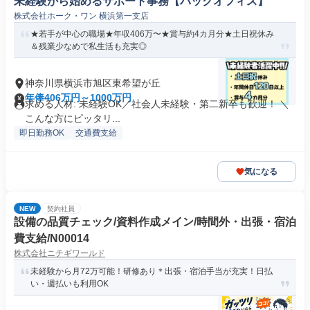
未経験から始めるサポート事務【バックオフィス】
株式会社ホーク・ワン 横浜第一支店
★若手が中心の職場★年収406万〜★賞与約4カ月分★土日祝休み
＆残業少なめで私生活も充実◎
神奈川県横浜市旭区東希望が丘
年俸406万円～1000万円
求める人材: 未経験OK／社会人未経験・第二新卒も歓迎！ ＼
こんな方にピッタリ...
即日勤務OK
交通費支給
気になる
NEW
契約社員
設備の品質チェック/資料作成メイン/時間外・出張・宿泊
費支給/N00014
株式会社ニチギワールド
未経験から月72万可能！研修あり＊出張・宿泊手当が充実！日払
い・週払いも利用OK