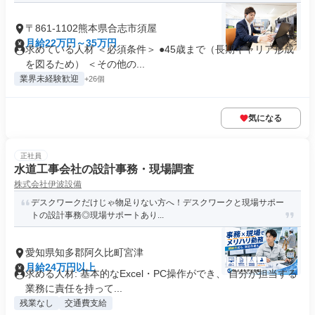
〒861-1102熊本県合志市須屋
月給22万円～35万円
求めている人材 ＜必須条件＞ ●45歳まで（長期キャリア形成
を図るため） ＜その他の...
業界未経験歓迎
+26個
気になる
正社員
水道工事会社の設計事務・現場調査
株式会社伊波設備
デスクワークだけじゃ物足りない方へ！デスクワークと現場サポー
トの設計事務◎現場サポートあり...
愛知県知多郡阿久比町宮津
月給24万円以上
求める人材: 基本的なExcel・PC操作ができ、 自分が担当する
業務に責任を持って...
残業なし
交通費支給