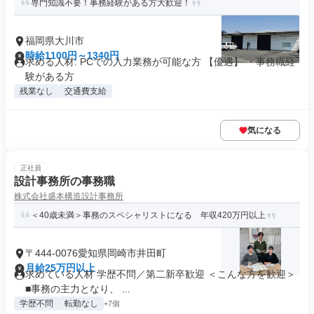
専門知識不要！事務経験がある方大歓迎！
福岡県大川市
時給1100円～1340円
求める人材: PCでの入力業務が可能な方 ​【優遇】 ・事務職経
験がある方
残業なし
交通費支給
気になる
正社員
設計事務所の事務職
株式会社盛本構造設計事務所
＜40歳未満＞事務のスペシャリストになる 年収420万円以上
〒444-0076愛知県岡崎市井田町
月給25万円以上
求めている人材 学歴不問／第二新卒歓迎 ＜こんな方を歓迎＞
■事務の主力となり、 ...
学歴不問
転勤なし
+7個