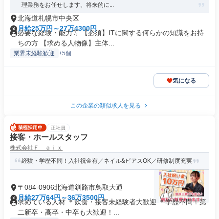
理業務をお任せします。将来的に...
北海道札幌市中央区
月給25万円～27万4300円
必要な経験・能力等 【必須】ITに関する何らかの知識をお持
ちの方 【求める人物像】主体...
業界未経験歓迎
+5個
気になる
この企業の類似求人を見る
正社員
接客・ホールスタッフ
株式会社Ｆ ａｉｘ
経験・学歴不問！入社祝金有／ネイル&ピアスOK／研修制度充実
〒084-0906北海道釧路市鳥取大通
月給27万64円～36万3500円
求めている人材 ＊飲食・接客未経験者大歓迎 ＊学歴不問！第
二新卒・高卒・中卒も大歓迎！...