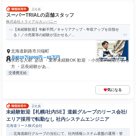
正社員
スーパーTRIALの店舗スタッフ
株式会社トライアルカンパニー
【未経験歓迎】年齢不問／キャリアアップ・年収アップを目指せ
る！／小売業等の経験が活かせる／...
北海道釧路市川端町
月給20万6000円～65万円
求める人材: 必須 ・業界未経験OK 歓迎 ・小売業の経験がある
方 ・店長経験があ...
交通費支給
気になる
正社員
未経験歓迎【札幌/社内SE】道銀グループのリース会社/
エリア採用で転勤なし 社内システムエンジニア
北海道リース株式会社
北海道銀行グループの当社にて、社内情報システム基盤の運用・管