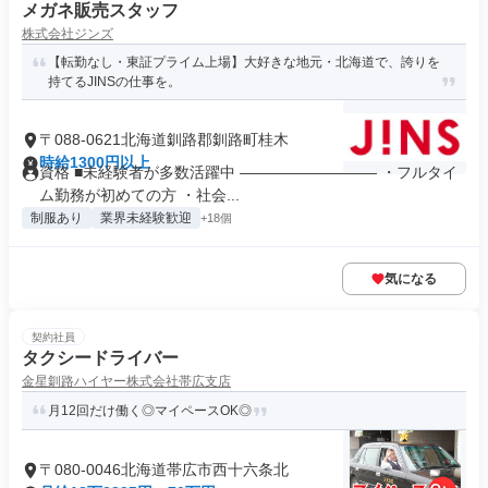
メガネ販売スタッフ
株式会社ジンズ
【転勤なし・東証プライム上場】大好きな地元・北海道で、誇りを
持てるJINSの仕事を。
〒088-0621北海道釧路郡釧路町桂木
時給1300円以上
資格 ■未経験者が多数活躍中 ――――――――― ・フルタイ
ム勤務が初めての方 ・社会...
制服あり
業界未経験歓迎
+18個
気になる
契約社員
タクシードライバー
金星釧路ハイヤー株式会社帯広支店
月12回だけ働く◎マイペースOK◎
〒080-0046北海道帯広市西十六条北