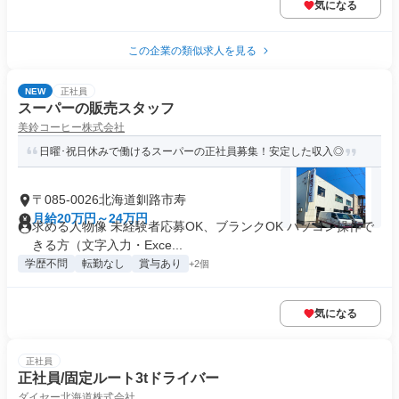
気になる
この企業の類似求人を見る
NEW
正社員
スーパーの販売スタッフ
美鈴コーヒー株式会社
日曜･祝日休みで働けるスーパーの正社員募集！安定した収入◎
〒085-0026北海道釧路市寿
月給20万円～24万円
求める人物像 未経験者応募OK、ブランクOK パソコン操作で
きる方（文字入力・Exce...
学歴不問
転勤なし
賞与あり
+2個
気になる
正社員
正社員/固定ルート3tドライバー
ダイセー北海道株式会社