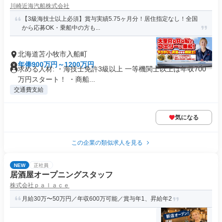
川崎近海汽船株式会社
【3級海技士以上必須】賞与実績5.75ヶ月分！居住指定なし！全国
から応募OK・乗船中の方も...
北海道苫小牧市入船町
年俸900万円～1200万円
求める人材: ・海技士免許3級以上 一等機関士以上は年収700
万円スタート！ ・商船...
交通費支給
気になる
この企業の類似求人を見る
NEW
正社員
居酒屋オープニングスタッフ
株式会社ｐａｌａｃｅ
月給30万〜50万円／年収600万可能／賞与年1、昇給年2