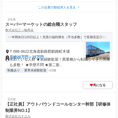
この企業の類似求人を見る
正社員
スーパーマーケットの総合職スタッフ
株式会社三ッ輪商会
年間休日120日以上！充実の福利厚生（手当多数）で長期安定◎
〒088-0622北海道釧路郡釧路町木場
月給20万円～25万円
求めている人材 ★未経験歓迎！異業種から転職してきた先輩
も多数！ ★学歴不問 ★第二新...
制服あり
業界未経験歓迎
+22個
気になる
正社員
【正社員】アウトバウンドコールセンター幹部【研修体
制業界NO.1】
株式会社カナエル