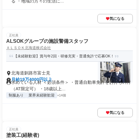
る ・地域の方々の生活に...
気になる
正社員
ALSOKグループの施設警備スタッフ
ＡＬＳＯＫ北海道株式会社
【未経験歓迎】賞与年2回・研修充実・普通免許で応募OK！
北海道釧路市富士見
月給19万4000円以上
求めている人材 ＜必須条件＞ ・普通自動車免許をお持ちの方
（AT限定可） ・18歳以上...
制服あり
業界未経験歓迎
+14個
気になる
正社員
塗装工(経験者)