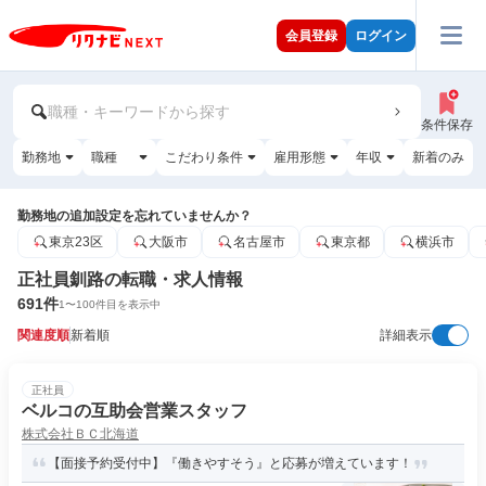
会員登録
ログイン
職種・キーワードから探す
条件保存
勤務地
職種
こだわり条件
雇用形態
年収
新着のみ
勤務地の追加設定を忘れていませんか？
東京23区
大阪市
名古屋市
東京都
横浜市
正社員釧路の転職・求人情報
691
件
1
〜
100
件目を表示中
関連度順
新着順
詳細表示
正社員
ベルコの互助会営業スタッフ
株式会社ＢＣ北海道
【面接予約受付中】『働きやすそう』と応募が増えています！