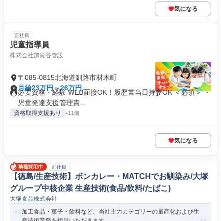
気になる
正社員
児童指導員
株式会社加賀谷管設
〒085-0815北海道釧路市材木町
月給23万円～26万円
必要資格・経験 WEB面接OK！履歴書当日持参OK ＜必須＞ ・
児童発達支援管理責...
資格取得支援あり
+11個
気になる
正社員
【徳島/生産技術】ボンカレー・MATCHでお馴染み/大塚
グループ中核企業 生産技術(食品/飲料/たばこ)
大塚食品株式会社
加工食品・菓子・飲料など、当社主力カテゴリーの量産化および生
産技術業務を担当いただきます。...