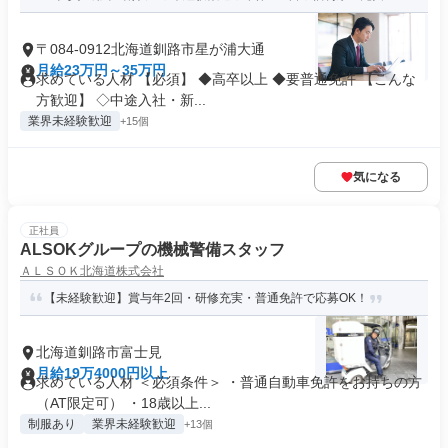
〒084-0912北海道釧路市星が浦大通
月給23万円～35万円
求めている人材 【必須】 ◆高卒以上 ◆要普通免許 【こんな
方歓迎】 ◇中途入社・新...
業界未経験歓迎
+15個
気になる
正社員
ALSOKグループの機械警備スタッフ
ＡＬＳＯＫ北海道株式会社
【未経験歓迎】賞与年2回・研修充実・普通免許で応募OK！
北海道釧路市富士見
月給19万4000円以上
求めている人材 ＜必須条件＞ ・普通自動車免許をお持ちの方
（AT限定可） ・18歳以上...
制服あり
業界未経験歓迎
+13個