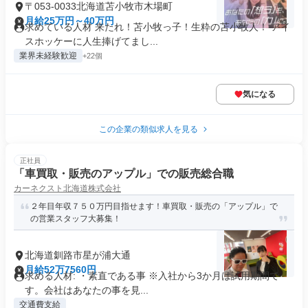
〒053-0033北海道苫小牧市木場町
月給25万円～40万円
求めている人材 来たれ！苫小牧っ子！生粋の苫小牧人！ アイ
スホッケーに人生捧げてまし...
業界未経験歓迎
+22個
気になる
この企業の類似求人を見る
正社員
「車買取・販売のアップル」での販売総合職
カーネクスト北海道株式会社
２年目年収７５０万円目指せます！車買取・販売の「アップル」で
の営業スタッフ大募集！
北海道釧路市星が浦大通
月給52万7560円
求める人材: ・素直である事 ※入社から3か月は試用期間で
す。会社はあなたの事を見...
交通費支給