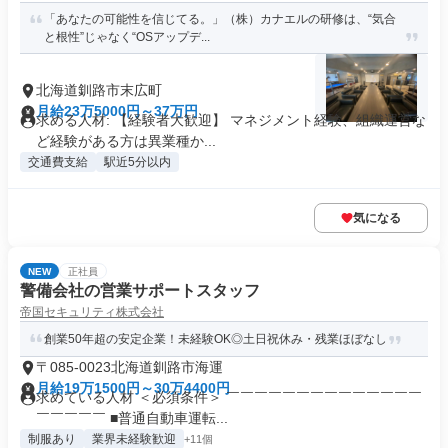
「あなたの可能性を信じてる。」（株）カナエルの研修は、“気合
と根性”じゃなく“OSアップデ...
北海道釧路市末広町
月給23万5000円～37万円
求める人材: 【経験者大歓迎】 マネジメント経験、組織運営な
ど経験がある方は異業種か...
交通費支給
駅近5分以内
気になる
NEW
正社員
警備会社の営業サポートスタッフ
帝国セキュリティ株式会社
創業50年超の安定企業！未経験OK◎土日祝休み・残業ほぼなし
〒085-0023北海道釧路市海運
月給19万1500円～30万4400円
求めている人材 ＜必須条件＞ ￣￣￣￣￣￣￣￣￣￣￣￣￣￣
￣￣￣￣￣ ■普通自動車運転...
制服あり
業界未経験歓迎
+11個