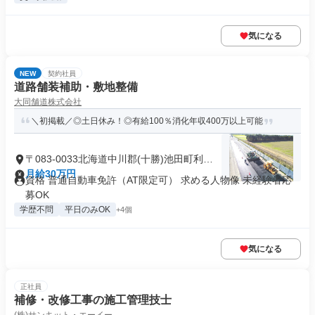
気になる
NEW
契約社員
道路舗装補助・敷地整備
大同舗道株式会社
＼初掲載／◎土日休み！◎有給100％消化年収400万以上可能
〒083-0033北海道中川郡(十勝)池田町利別
南町
月給30万円
資格 普通自動車免許（AT限定可） 求める人物像 未経験者応
募OK
学歴不問
平日のみOK
+4個
気になる
正社員
補修・改修工事の施工管理技士