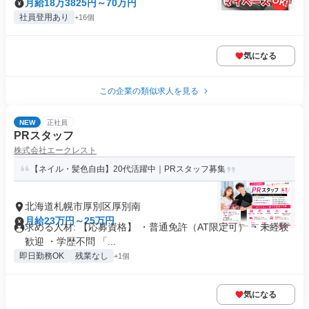
月給18万3825円～70万円
社員登用あり
+16個
気になる
この企業の類似求人を見る
NEW
正社員
PRスタッフ
株式会社エークレスト
【ネイル・髪色自由】20代活躍中｜PRスタッフ募集
北海道札幌市厚別区厚別南
月給23万円～25万円
求める人材: 【応募資格】 ・普通免許（AT限定可） ・未経験
歓迎 ・学歴不問 「...
即日勤務OK
残業なし
+1個
気になる