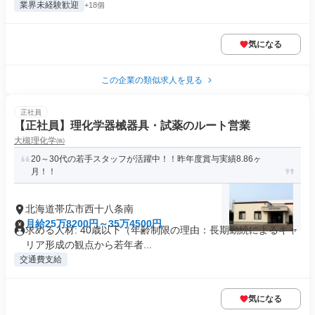
業界未経験歓迎
+18個
気になる
この企業の類似求人を見る
正社員
【正社員】理化学器械器具・試薬のルート営業
大槻理化学㈱
20～30代の若手スタッフが活躍中！！昨年度賞与実績8.86ヶ
月！！
北海道帯広市西十八条南
月給25万8200円～35万4500円
求める人材: 40歳以下（年齢制限の理由：長期勤続によるキャ
リア形成の観点から若年者...
交通費支給
気になる