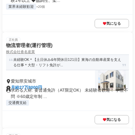
験1年以上 ◆協調性、柔...
業界未経験歓迎
+20個
気になる
正社員
物流管理者(運行管理)
株式会社沓名産業
未経験OK＊【土日休み&年間休日121日】東海の自動車産業を支え
る仕事＊大型・リフト免許が...
愛知県安城市
月給27万8000円
求める人材: 要普通免許（AT限定OK） 未経験者歓迎！ 学歴不
問 ※60歳定年制 ...
交通費支給
気になる