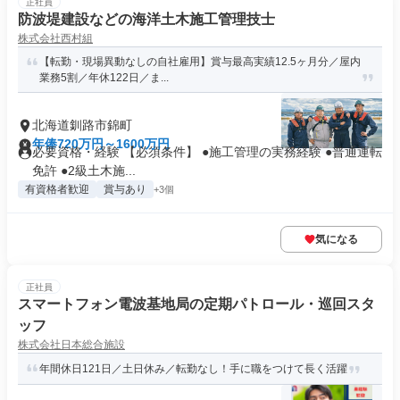
正社員
防波堤建設などの海洋土木施工管理技士
株式会社西村組
【転勤・現場異動なしの自社雇用】賞与最高実績12.5ヶ月分／屋内
業務5割／年休122日／ま...
北海道釧路市錦町
年俸720万円～1600万円
必要資格・経験 【必須条件】 ●施工管理の実務経験 ●普通運転
免許 ●2級土木施...
有資格者歓迎
賞与あり
+3個
気になる
正社員
スマートフォン電波基地局の定期パトロール・巡回スタ
ッフ
株式会社日本総合施設
年間休日121日／土日休み／転勤なし！手に職をつけて長く活躍