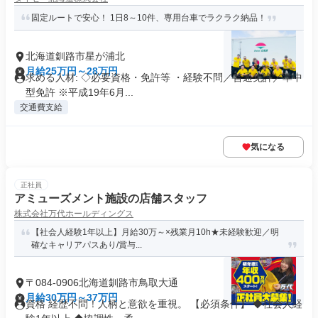
固定ルートで安心！ 1日8～10件、専用台車でラクラク納品！
北海道釧路市星が浦北
月給25万円～28万円
求める人材: ◇必要資格・免許等 ・経験不問／普通免許／準中
型免許 ※平成19年6月...
交通費支給
気になる
正社員
アミューズメント施設の店舗スタッフ
株式会社万代ホールディングス
【社会人経験1年以上】月給30万～×残業月10h★未経験歓迎／明
確なキャリアパスあり/賞与...
〒084-0906北海道釧路市鳥取大通
月給30万円～37万円
資格 経歴不問！人柄と意欲を重視。 【必須条件】 ◆社会人経