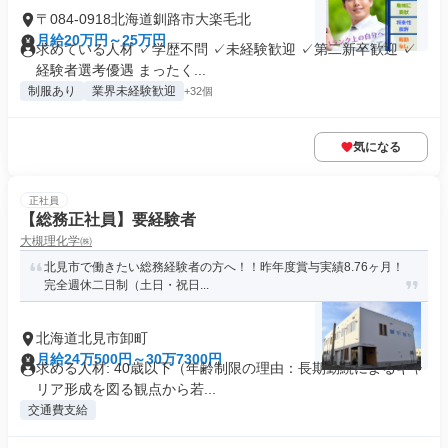
〒084-0918北海道釧路市大楽毛北
月給20万円～25万円
求めている人材 ✓学歴不問 ✓未経験歓迎 ✓第二新卒歓迎 ✓
経験者選考優遇 まったく...
制服あり
業界未経験歓迎
+32個
気になる
正社員
【総務正社員】要経験者
大槻理化学㈱
北見市で働きたい総務経験者の方へ！！昨年度賞与実績8.76ヶ月！
完全週休二日制（土日・祝日...
北海道北見市卸町
月給24万500円～30万7300円
求める人材: 40歳以下（年齢制限の理由：長期勤続によるキャ
リア形成を図る観点から若...
交通費支給