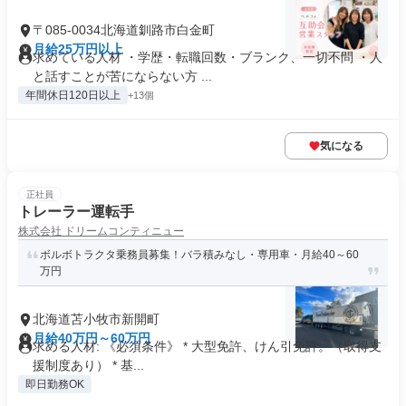
〒085-0034北海道釧路市白金町
月給25万円以上
求めている人材 ・学歴・転職回数・ブランク、一切不問 ・人
と話すことが苦にならない方 ...
年間休日120日以上
+13個
気になる
正社員
トレーラー運転手
株式会社 ドリームコンティニュー
ボルボトラクタ乗務員募集！バラ積みなし・専用車・月給40～60
万円
北海道苫小牧市新開町
月給40万円～60万円
求める人材: 《必須条件》 * 大型免許、けん引免許。（取得支
援制度あり） * 基...
即日勤務OK