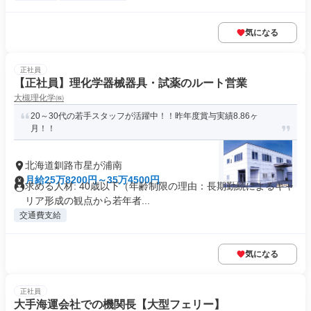
気になる
正社員
【正社員】理化学器械器具・試薬のルート営業
大槻理化学㈱
20～30代の若手スタッフが活躍中！！昨年度賞与実績8.86ヶ
月！！
北海道釧路市星が浦南
月給25万8200円～35万4500円
求める人材: 40歳以下（年齢制限の理由：長期勤続によるキャ
リア形成の観点から若年者...
交通費支給
気になる
正社員
大手海運会社での機関長【大型フェリー】