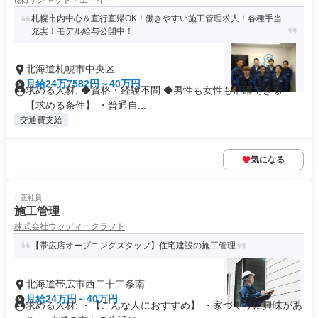
(株)サンキット・エーイー
札幌市内中心＆直行直帰OK！働きやすい施工管理求人！各種手当
充実！モデル給与公開中！
北海道札幌市中央区
月給24万7582円～40万円
求める人材: ◆資格・経験不問 ◆男性も女性も活躍できる
【求める条件】 ・普通自...
交通費支給
気になる
正社員
施工管理
株式会社ウッディークラフト
【帯広店オープニングスタッフ】住宅建設の施工管理
北海道帯広市西二十二条南
月給24万円～40万円
求める人材: ・【こんな人におすすめ】 ・家づくりに興味があ