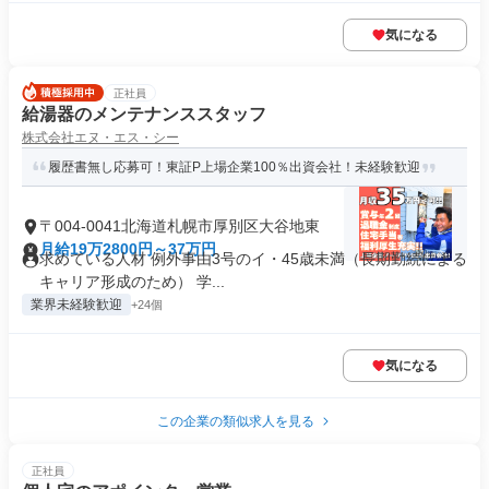
気になる
正社員
給湯器のメンテナンススタッフ
株式会社エヌ・エス・シー
履歴書無し応募可！東証P上場企業100％出資会社！未経験歓迎
〒004-0041北海道札幌市厚別区大谷地東
月給19万2800円～37万円
求めている人材 例外事由3号のイ・45歳未満（長期勤続による
キャリア形成のため） 学...
業界未経験歓迎
+24個
気になる
この企業の類似求人を見る
正社員