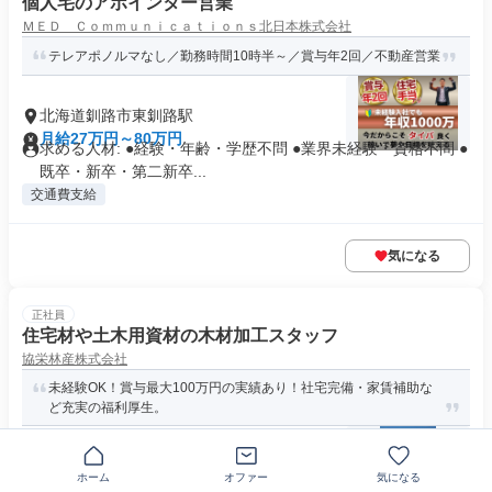
個人宅のアポインター営業
ＭＥＤ Ｃｏｍｍｕｎｉｃａｔｉｏｎｓ北日本株式会社
テレアポノルマなし／勤務時間10時半～／賞与年2回／不動産営業
北海道釧路市東釧路駅
月給27万円～80万円
求める人材: ●経験・年齢・学歴不問 ●業界未経験・資格不問 ●
既卒・新卒・第二新卒...
交通費支給
気になる
正社員
住宅材や土木用資材の木材加工スタッフ
協栄林産株式会社
未経験OK！賞与最大100万円の実績あり！社宅完備・家賃補助な
ど充実の福利厚生。
〒088-3213北海道川上郡弟子屈町桜丘
ホーム
オファー
気になる
月給23万4000円～30万円