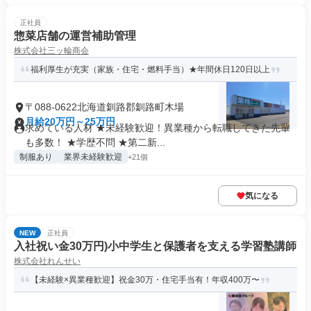
正社員
惣菜店舗の運営補助管理
株式会社三ッ輪商会
福利厚生が充実（家族・住宅・燃料手当）★年間休日120日以上
〒088-0622北海道釧路郡釧路町木場
月給20万円～25万円
求めている人材 ★未経験歓迎！異業種から転職してきた先輩
も多数！ ★学歴不問 ★第二新...
制服あり
業界未経験歓迎
+21個
気になる
NEW
正社員
入社祝い金30万円)小中学生と保護者を支える学習塾講師
株式会社れんせい
【未経験×異業種歓迎】祝金30万・住宅手当有！年収400万〜