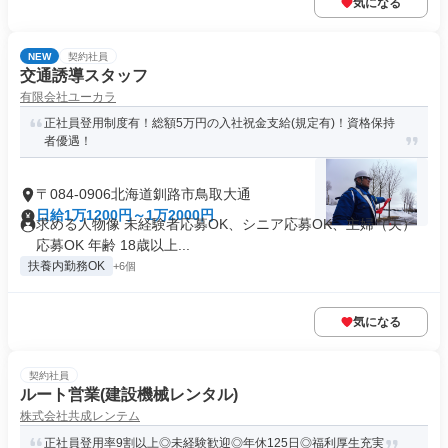
気になる
NEW
契約社員
交通誘導スタッフ
有限会社ユーカラ
正社員登用制度有！総額5万円の入社祝金支給(規定有)！資格保持
者優遇！
〒084-0906北海道釧路市鳥取大通
日給1万1200円～1万2000円
求める人物像 未経験者応募OK、シニア応募OK、主婦（夫）
応募OK 年齢 18歳以上...
扶養内勤務OK
+6個
気になる
契約社員
ルート営業(建設機械レンタル)
株式会社共成レンテム
正社員登用率9割以上◎未経験歓迎◎年休125日◎福利厚生充実