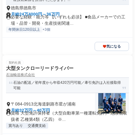
徳島県徳島市
月給24万4000円～36万円
必要な経験・能力等 【いずれも必須】 ■食品メーカーでの工
場・品管・開発・生産技術関連...
年間休日120日以上
+3個
気になる
契約社員
大型タンクローリードライバー
石油輸送株式会社
石油の配送／初年度から年収420万円可能／牽引免許は入社後取得
可能
〒084-0913北海道釧路市星が浦南
月給32万円～40万円
資格 大型免許保持者（大型自動車第一種運転免許） 危険物取
扱者 乙種第4類（乙四） ※...
賞与あり
交通費支給