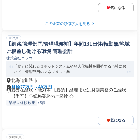
気になる
この企業の類似求人を見る
正社員
【釧路/管理部門/管理職候補】年間131日休/転勤無/地域
に根差し働ける環境 管理会計
株式会社ニッコー
「食」に関わるロボットシステムや省人化機械を開発する当社にお
いて、管理部門のマネジメント業...
北海道釧路市
月給27万円～40万円
必要な経験・能力等 【必須】経理または財務業務のご経験
【尚可】◇総務業務のご経験 ◇...
業界未経験歓迎
+5個
気になる
契約社員