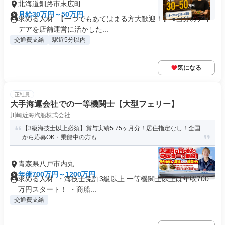
北海道釧路市末広町
月給30万円～50万円
求める人材: 【一つでもあてはまる方大歓迎！】 ●自分のアイ
デアを店舗運営に活かした...
交通費支給
駅近5分以内
気になる
正社員
大手海運会社での一等機関士【大型フェリー】
川崎近海汽船株式会社
【3級海技士以上必須】賞与実績5.75ヶ月分！居住指定なし！全国
から応募OK・乗船中の方も...
青森県八戸市内丸
年俸700万円～1200万円
求める人材: ・海技士免許3級以上 一等機関士以上は年収700
万円スタート！ ・商船...
交通費支給