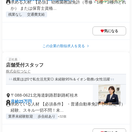
求める人材: 【必須】 幼稚園教諭免許（専修・1種・2種のどれ
か） または保育士資格...
残業なし
交通費支給
気になる
この企業の類似求人を見る
正社員
店舗受付スタッフ
株式会社つなぐ
残業ほぼ0で私生活充実◎ 未経験95%＆イオン勤務♪女性活躍
〒088-0621北海道釧路郡釧路町桂木
月給25万円
求めている人材 【必須条件】 ・普通自動車免許（AT限定可）
経験、スキル一切不問！未...
業界未経験歓迎
歩合給あり
+32個