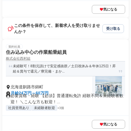
気になる
この条件を保存して、新着求人を受け取りませ
受け取る
んか？
契約社員
住み込み中心の作業船乗組員
株式会社西村組
未経験可！8割元請けで安定感抜群／土日祝休み＆年休125日！昇
給＆賞与で還元／寮完備・まか...
北海道釧路市錦町
月給24万円～60万円
必要資格・経験 【必須】普通運転免許 経験不問＆未経験者歓
迎！ ＼こんな方も歓迎！...
社員登用あり
未経験者歓迎
+3個
気になる