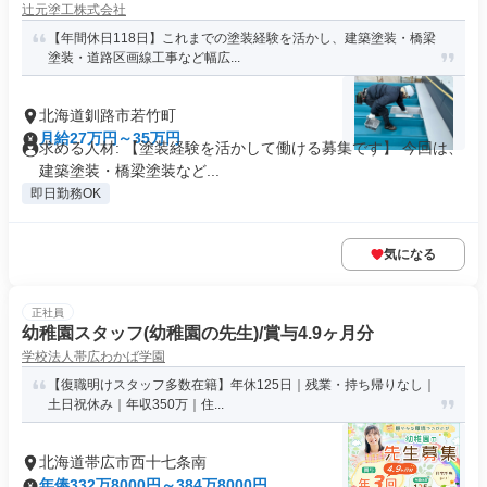
辻元塗工株式会社
【年間休日118日】これまでの塗装経験を活かし、建築塗装・橋梁
塗装・道路区画線工事など幅広...
北海道釧路市若竹町
月給27万円～35万円
求める人材: 【塗装経験を活かして働ける募集です】 今回は、
建築塗装・橋梁塗装など...
即日勤務OK
気になる
正社員
幼稚園スタッフ(幼稚園の先生)/賞与4.9ヶ月分
学校法人帯広わかば学園
【復職明けスタッフ多数在籍】年休125日｜残業・持ち帰りなし｜
土日祝休み｜年収350万｜住...
北海道帯広市西十七条南
年俸332万8000円～384万8000円