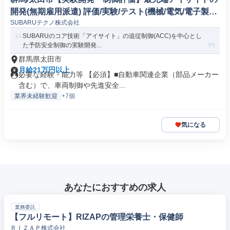
開発(無期雇用派遣) 評価/実験/テスト(機械/電気/電子製品
SUBARUテクノ株式会社
専門職)
SUBARUのコア技術「アイサイト」の追従制御(ACC)を中心とし
た予防安全制御の実験開発...
群馬県太田市
月給21万円以上
必要な経験・能力等 【必須】■自動車関連企業（部品メーカー
含む）で、車両制御や先進安全...
業界未経験歓迎
+7個
気になる
あなたにおすすめの求人
業務委託
【フルリモート】RIZAPの管理栄養士・保健師
ＲＩＺＡＰ株式会社