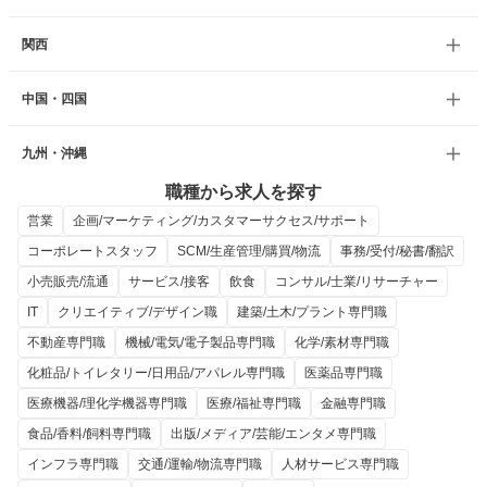
関西
中国・四国
九州・沖縄
職種から求人を探す
営業
企画/マーケティング/カスタマーサクセス/サポート
コーポレートスタッフ
SCM/生産管理/購買/物流
事務/受付/秘書/翻訳
小売販売/流通
サービス/接客
飲食
コンサル/士業/リサーチャー
IT
クリエイティブ/デザイン職
建築/土木/プラント専門職
不動産専門職
機械/電気/電子製品専門職
化学/素材専門職
化粧品/トイレタリー/日用品/アパレル専門職
医薬品専門職
医療機器/理化学機器専門職
医療/福祉専門職
金融専門職
食品/香料/飼料専門職
出版/メディア/芸能/エンタメ専門職
インフラ専門職
交通/運輸/物流専門職
人材サービス専門職