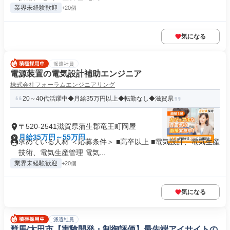
業界未経験歓迎
+20個
気になる
派遣社員
電源装置の電気設計補助エンジニア
株式会社フォーラムエンジニアリング
20～40代活躍中◆月給35万円以上◆転勤なし◆滋賀県
〒520-2541滋賀県蒲生郡竜王町岡屋
月給35万円～55万円
求めている人材 ＜応募条件＞ ■高卒以上 ■電気設計、電気生産
技術、電気生産管理 電気...
業界未経験歓迎
+20個
気になる
派遣社員
群馬/太田市【実験開発・制御評価】最先端アイサイトの