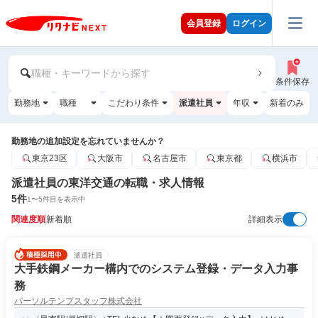
会員登録
ログイン
職種・キーワードから探す
条件保存
勤務地
職種
こだわり条件
派遣社員
年収
新着のみ
勤務地の追加設定を忘れていませんか？
東京23区
大阪市
名古屋市
東京都
横浜市
派遣社員の東洋交通の転職・求人情報
5
件
1
〜
5
件目を表示中
関連度順
新着順
詳細表示
派遣社員
大手鉄鋼メーカー構内でのシステム登録・データ入力事
務
パーソルテンプスタッフ株式会社