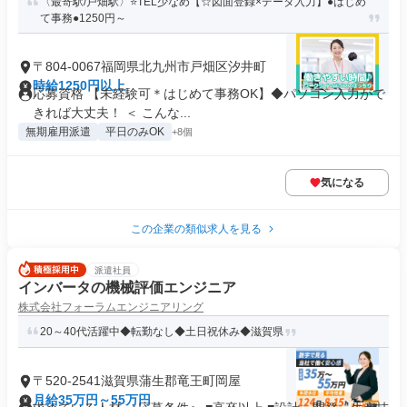
〈最寄駅/戸畑駅〉⭐️TEL少なめ【☆図面登録×データ入力】●はじめ
て事務●1250円～
〒804-0067福岡県北九州市戸畑区汐井町
時給1250円以上
応募資格 【未経験可＊はじめて事務OK】◆パソコン入力がで
きれば大丈夫！ ＜ こんな...
無期雇用派遣
平日のみOK
+8個
気になる
この企業の類似求人を見る
派遣社員
インバータの機械評価エンジニア
株式会社フォーラムエンジニアリング
20～40代活躍中◆転勤なし◆土日祝休み◆滋賀県
〒520-2541滋賀県蒲生郡竜王町岡屋
月給35万円～55万円