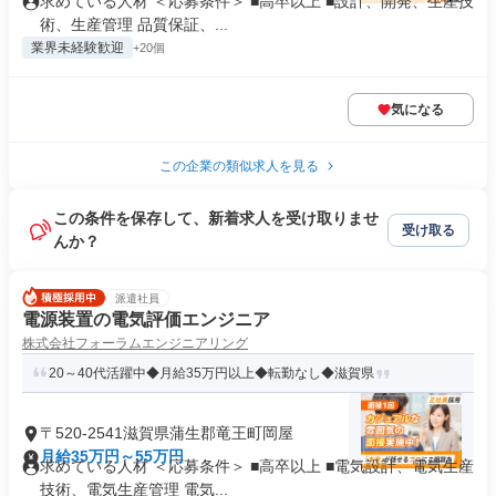
求めている人材 ＜応募条件＞ ■高卒以上 ■設計、開発、生産技
術、生産管理 品質保証、...
業界未経験歓迎
+20個
気になる
この企業の類似求人を見る
この条件を保存して、新着求人を受け取りませ
受け取る
んか？
派遣社員
電源装置の電気評価エンジニア
株式会社フォーラムエンジニアリング
20～40代活躍中◆月給35万円以上◆転勤なし◆滋賀県
〒520-2541滋賀県蒲生郡竜王町岡屋
月給35万円～55万円
求めている人材 ＜応募条件＞ ■高卒以上 ■電気設計、電気生産
技術、電気生産管理 電気...