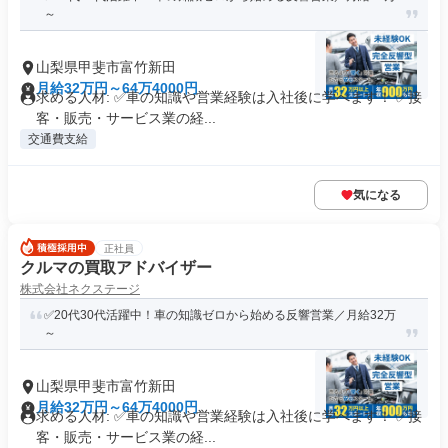
～
山梨県甲斐市富竹新田
月給32万円～64万4000円
求める人材: ✅車の知識や営業経験は入社後に学べます！ ✅接
客・販売・サービス業の経...
交通費支給
気になる
正社員
クルマの買取アドバイザー
株式会社ネクステージ
✅20代30代活躍中！車の知識ゼロから始める反響営業／月給32万
～
山梨県甲斐市富竹新田
月給32万円～64万4000円
求める人材: ✅車の知識や営業経験は入社後に学べます！ ✅接
客・販売・サービス業の経...