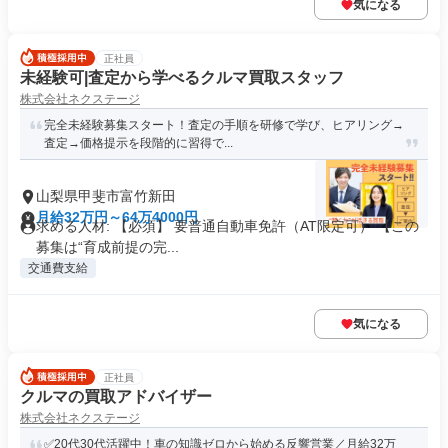
気になる
正社員
未経験可|査定から学べるクルマ買取スタッフ
株式会社ネクステージ
完全未経験募集スタート！査定の手順を研修で学び、ヒアリング→
査定→価格提示を段階的に習得で...
山梨県甲斐市富竹新田
月給32万円～64万4000円
求める人材: 【必須】 要普通自動車免許（AT限定可） 【この
募集は“育成前提の完...
交通費支給
気になる
正社員
クルマの買取アドバイザー
株式会社ネクステージ
✅20代30代活躍中！車の知識ゼロから始める反響営業／月給32万