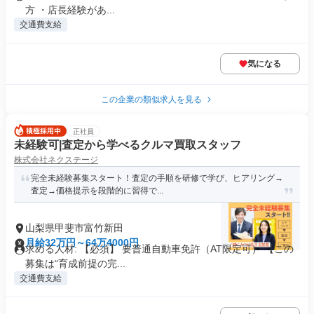
方 ・店長経験があ...
交通費支給
気になる
この企業の類似求人を見る
正社員
未経験可|査定から学べるクルマ買取スタッフ
株式会社ネクステージ
完全未経験募集スタート！査定の手順を研修で学び、ヒアリング→
査定→価格提示を段階的に習得で...
山梨県甲斐市富竹新田
月給32万円～64万4000円
求める人材: 【必須】 要普通自動車免許（AT限定可） 【この
募集は“育成前提の完...
交通費支給