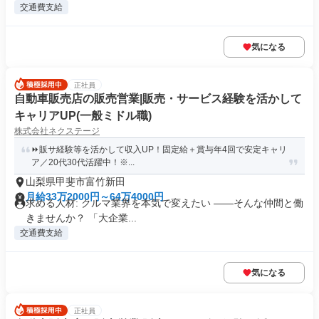
交通費支給
気になる
正社員
自動車販売店の販売営業|販売・サービス経験を活かして
キャリアUP(一般ミドル職)
株式会社ネクステージ
⏩️販サ経験等を活かして収入UP！固定給＋賞与年4回で安定キャリ
ア／20代30代活躍中！※...
山梨県甲斐市富竹新田
月給33万2000円～64万4000円
求める人材: クルマ業界を本気で変えたい ――そんな仲間と働
きませんか？ 「大企業...
交通費支給
気になる
正社員