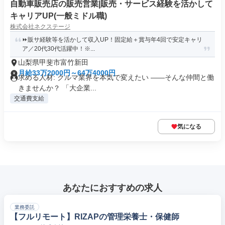
自動車販売店の販売営業|販売・サービス経験を活かして
キャリアUP(一般ミドル職)
株式会社ネクステージ
⏩️販サ経験等を活かして収入UP！固定給＋賞与年4回で安定キャリ
ア／20代30代活躍中！※...
山梨県甲斐市富竹新田
月給33万2000円～64万4000円
求める人材: クルマ業界を本気で変えたい ――そんな仲間と働
きませんか？ 「大企業...
交通費支給
気になる
あなたにおすすめの求人
業務委託
【フルリモート】RIZAPの管理栄養士・保健師