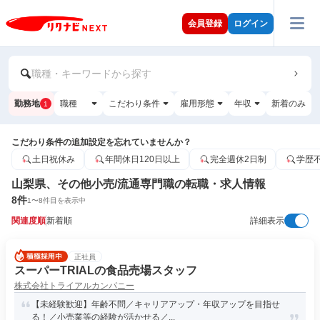
会員登録
ログイン
職種・キーワードから探す
勤務地
職種
こだわり条件
雇用形態
年収
新着のみ
1
こだわり条件の追加設定を忘れていませんか？
土日祝休み
年間休日120日以上
完全週休2日制
学歴
山梨県、その他小売/流通専門職の転職・求人情報
8
件
1
〜
8
件目を表示中
関連度順
新着順
詳細表示
正社員
スーパーTRIALの食品売場スタッフ
株式会社トライアルカンパニー
【未経験歓迎】年齢不問／キャリアアップ・年収アップを目指せ
る！／小売業等の経験が活かせる／...