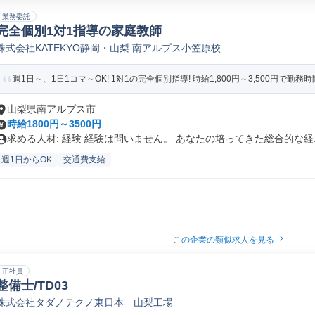
業務委託
完全個別1対1指導の家庭教師
株式会社KATEKYO静岡・山梨 南アルプス小笠原校
週1日～、1日1コマ～OK! 1対1の完全個別指導! 時給1,800円～3,500円で勤務時間
山梨県南アルプス市
時給1800円～3500円
求める人材: 経験 経験は問いません。 あなたの培ってきた総合的な経..
週1日からOK
交通費支給
この企業の類似求人を見る
正社員
整備士/TD03
株式会社タダノテクノ東日本 山梨工場