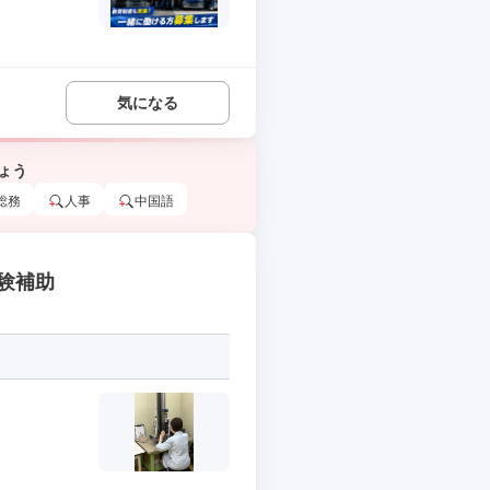
気になる
ょう
総務
人事
中国語
験補助
.