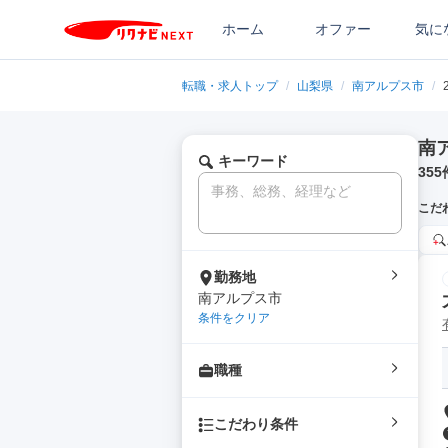
ホーム
オファー
気に
転職・求人トップ
/
山梨県
/
南アルプス市
/
南
キーワード
355
こだ
勤務地
南アルプス市
条件をクリア
職種
こだわり条件