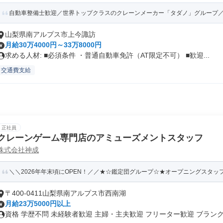
自動車整備士歓迎／世界トップクラスのクレーンメーカー「タダノ」グループ
山梨県南アルプス市上今諏訪
月給30万4000円～33万8000円
求める人材: ■必須条件 ・普通自動車免許（AT限定不可） ■歓迎...
交通費支給
正社員
クレーンゲーム専門店のアミューズメントスタッフ
株式会社神成
＼＼2026年年末頃にOPEN！／／★☆鑑定団グループ☆★オープニングスタッ
〒400-0411山梨県南アルプス市西南湖
月給23万5000円以上
資格 学歴不問 未経験者歓迎 主婦・主夫歓迎 フリーター歓迎 ブランク.