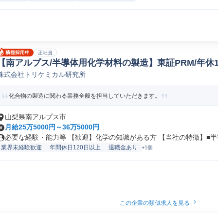
正社員
【南アルプス/半導体用化学材料の製造】東証PRM/年休1
株式会社トリケミカル研究所
ー/ラインマネージャー
化合物の製造に関わる業務全般を担当していただきます。
山梨県南アルプス市
月給25万5000円～36万5000円
必要な経験・能力等 【歓迎】化学の知識がある方 【当社の特徴】■半導
業界未経験歓迎
年間休日120日以上
退職金あり
+1個
この企業の類似求人を見る