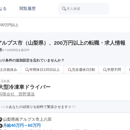
なる
閲覧履歴
求人検索
200万円以上
アルプス市（山梨県）、200万円以上の転職・求人情報
件
1
〜
100
件目を表示中
わり条件の追加設定を忘れていませんか？
土日祝休み
年間休日120日以上
完全週休2日制
学歴不問
正社員
大型冷凍車ドライバー
有限会社 西野運送
☆あなたの頑張りを給料で繁栄させます☆
山梨県南アルプス市上八田
月給40万円～60万円