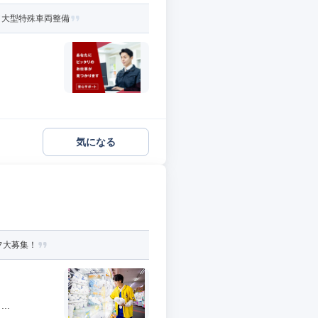
／大型特殊車両整備
気になる
フ大募集！
..