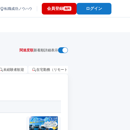
会員登録
ログイン
転職成功ノウハウ
無料
関連度順
新着順
詳細表示
未経験者歓迎
在宅勤務（リモートワーク）OK
家賃補助・住宅手当