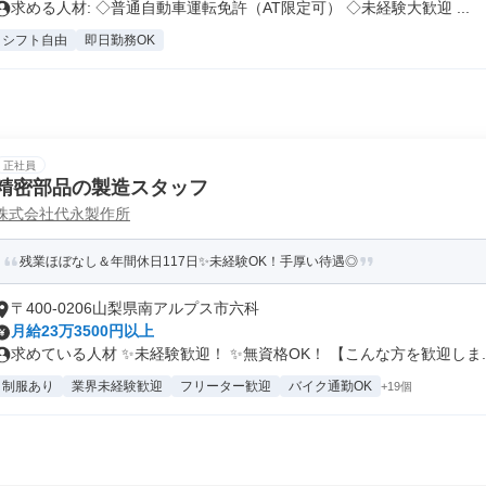
求める人材: ◇普通自動車運転免許（AT限定可） ◇未経験大歓迎 ...
シフト自由
即日勤務OK
正社員
精密部品の製造スタッフ
株式会社代永製作所
残業ほぼなし＆年間休日117日✨未経験OK！手厚い待遇◎
〒400-0206山梨県南アルプス市六科
月給23万3500円以上
求めている人材 ✨未経験歓迎！ ✨無資格OK！ 【こんな方を歓迎しま..
制服あり
業界未経験歓迎
フリーター歓迎
バイク通勤OK
+19個