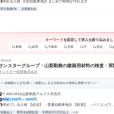
求める人材: 大型自動車免許 まじめで時間が守れる方
即日勤務OK
交通費支給
キーワード
を設定して求人を絞り込みまし
事務
経理
不動産
営業
IT
英語
契約社員
サンスターグループ・山梨勤務の建築用材料の検査・実
サンスター技研株式会社
未経験から正社員へ！残業なし＆土日祝休みの簡単な実験サポート
〒400-0415山梨県南アルプス市宮沢
時給1500円～1800円
求めている人材 【必須】 ・普通自動車免許 【歓迎】 ・パソコン(ワ..
制服あり
業界未経験歓迎
年間休日120日以上
+16個