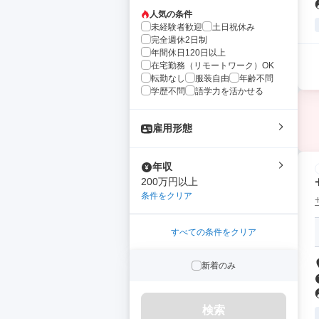
人気の条件
未経験者歓迎
土日祝休み
完全週休2日制
年間休日120日以上
在宅勤務（リモートワーク）OK
転勤なし
服装自由
年齢不問
学歴不問
語学力を活かせる
雇用形態
年収
200万円以上
条件をクリア
すべての条件をクリア
新着のみ
検索