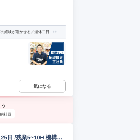
経験が活かせる／週休二日...
気になる
ょう
約社員
日 /残業5~10H 機構設