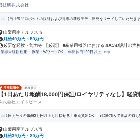
昂技研株式会社
計
【自社製品ロボットの設計および将来の新規モデル開発をリードしていただきます
山梨県南アルプス市
月給40万円～50万円
必要な経験・能力等 【必須】 ■産業用機器における3DCAD設計の実務.
業界未経験歓迎
副業・WワークOK
年間休日120日以上
+9個
業務委託
【1日あたり報酬18,000円保証/ロイヤリティなし】軽
株式会社エイトピース
1日あたりの報酬3万円以上も目指せる！車両貸出OK！（保険加入で事故の時も安
山梨県南アルプス市
月給39万円～80万円