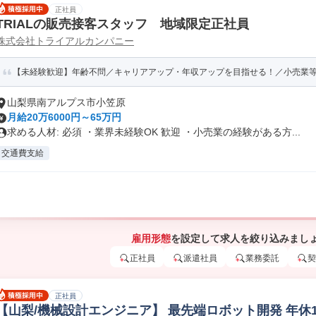
正社員
TRIALの販売接客スタッフ 地域限定正社員
株式会社トライアルカンパニー
【未経験歓迎】年齢不問／キャリアアップ・年収アップを目指せる！／小売業等の
山梨県南アルプス市小笠原
月給20万6000円～65万円
求める人材: 必須 ・業界未経験OK 歓迎 ・小売業の経験がある方...
交通費支給
雇用形態
を設定して求人を絞り込みまし
正社員
派遣社員
業務委託
契
正社員
【山梨/機械設計エンジニア】 最先端ロボット開発 年休125