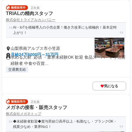
正社員
TRIALの精肉スタッフ
株式会社トライアルカンパニー
AI・IoTを積極導入の小売企業！働き方改革にも積極的！基本定時
上がり！
山梨県南アルプス市小笠原
月給24万6000円～31万円
求める人材: 必須 ・業界未経験OK 歓迎 食品スーパーや小売店
経験者 中食や百貨...
交通費支給
気になる
正社員
メガネの接客・販売スタッフ
株式会社メガネトップ
◆未経験者歓迎◆賞与昇給◎高卒以上・転勤なし・ブランクOK・
残業少なめ・業界No1！