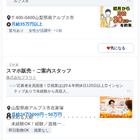
ルプス市
〒400-0400山梨県南アルプス市
月給35万円以上
賞与あり
女性が活躍中
+1個
気になる
正社員
スマホ販売・ご案内スタッフ
株式会社プラウド
✅応募者全員面接！⏰残業ほぼ0＆年間休日120日以上⏰インセン
ティブありで未経験から高収入...
山梨県南アルプス市在家塚
月給24万5000円～50万円
求める人材: ・・・・・・・・・・・・・・・・・・・・・ ⭐
未経験OK！経験／資格一...
即日勤務OK
残業なし