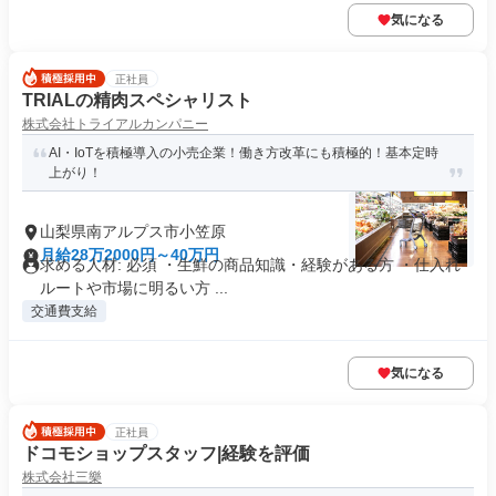
気になる
正社員
TRIALの精肉スペシャリスト
株式会社トライアルカンパニー
AI・IoTを積極導入の小売企業！働き方改革にも積極的！基本定時
上がり！
山梨県南アルプス市小笠原
月給28万2000円～40万円
求める人材: 必須 ・生鮮の商品知識・経験がある方 ・仕入れ
ルートや市場に明るい方 ...
交通費支給
気になる
正社員
ドコモショップスタッフ|経験を評価
株式会社三樂