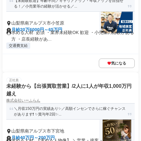
【未経験歓迎】年齢不問／キャリアアップ・年収アップを目指せ
る！／小売業等の経験が活かせる／...
山梨県南アルプス市小笠原
月給20万6000円～65万円
求める人材: 必須 ・業界未経験OK 歓迎 ・小売業の経験がある
方 ・店長経験があ...
交通費支給
気になる
正社員
未経験から【出張買取営業】/2人に1人が年収1,000万円
越え
株式会社いーふらん
＼月収150万円の実績あり✨／高額インセンでさらに稼ぐチャンス
があります❗ ✨賞与年2回✨...
山梨県南アルプス市下宮地
月給40万円～200万円
求める人材: 【求める人物像】 ＼営業・接客・販売での「実