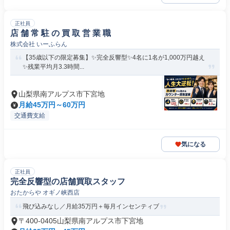
正社員
店 舗 常 駐 の 買 取 営 業 職
株式会社 いーふらん
【35歳以下の限定募集】✨完全反響型✨4名に1名が1,000万円越え
✨残業平均月3.3時間...
山梨県南アルプス市下宮地
月給45万円～60万円
交通費支給
気になる
正社員
完全反響型の店舗買取スタッフ
おたからや オギノ峡西店
飛び込みなし／月給35万円＋毎月インセンティブ
〒400-0405山梨県南アルプス市下宮地