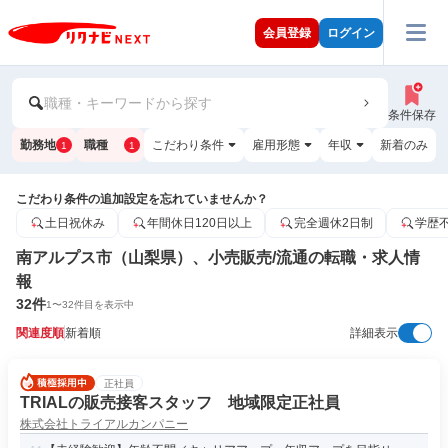
会員登録
ログイン
職種・キーワードから探す
条件保存
勤務地
職種
こだわり条件
雇用形態
年収
新着のみ
1
1
こだわり条件の追加設定を忘れていませんか？
土日祝休み
年間休日120日以上
完全週休2日制
学歴
南アルプス市（山梨県）、小売販売/流通の転職・求人情
報
32
件
1
〜
32
件目を表示中
関連度順
新着順
詳細表示
正社員
TRIALの販売接客スタッフ 地域限定正社員
株式会社トライアルカンパニー