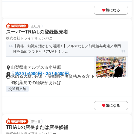
気になる
正社員
スーパーTRIALの登録販売者
株式会社トライアルカンパニー
【資格・知識を活かして活躍！】ノルマなし／前職給与考慮／専⾨
性を⾼めつつキャリアUPも！／...
山梨県南アルプス市小笠原
月給20万4000円～30万5000円
求める人材: 必須 ・登録販売者資格ある方 ドラッグストアや
調剤薬局での経験があれば...
交通費支給
気になる
正社員
TRIALの店長または店長候補
株式会社トライアルカンパニー