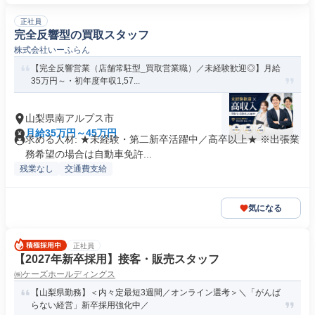
正社員
完全反響型の買取スタッフ
株式会社いーふらん
【完全反響営業（店舗常駐型_買取営業職）／未経験歓迎◎】月給
35万円～・初年度年収1,57...
山梨県南アルプス市
月給35万円～45万円
求める人材: ★未経験・第二新卒活躍中／高卒以上★ ※出張業
務希望の場合は自動車免許...
残業なし
交通費支給
気になる
正社員
【2027年新卒採用】接客・販売スタッフ
㈱ケーズホールディングス
【山梨県勤務】＜内々定最短3週間／オンライン選考＞＼「がんば
らない経営」新卒採用強化中／