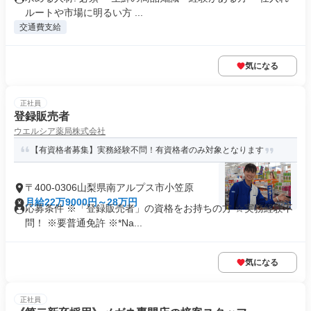
ルートや市場に明るい方 ...
交通費支給
気になる
正社員
登録販売者
ウエルシア薬局株式会社
【有資格者募集】実務経験不問！有資格者のみ対象となります
〒400-0306山梨県南アルプス市小笠原
月給22万9000円～28万円
応募条件 ※「登録販売者」の資格をお持ちの方 ☆実務経験不
問！ ※要普通免許 ※*Na...
気になる
正社員