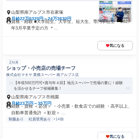
山梨県南アルプス市在家塚
月給22万6320円～24万3630円
資格・経験 ■大学院生、大学生、短大生、専門学校生 ＊2027
年3月卒業予定の方 ＊...
気になる
正社員
ショップ・小売店の売場チーフ
株式会社マキヤ 業務スーパー 南アルプス店
【年収500万円可×賞与年４回】地元スーパーで売場の要に！経験
を活かせるチーフ候補募集！
山梨県南アルプス市桃園
月給23万円～35万円
経験・資格 ＜必須＞ ・小売業・飲食店での経験 ・高卒以上、
自動車普通免許 ＜歓迎＞ ...
制服あり
社員登用あり
+14個
気になる