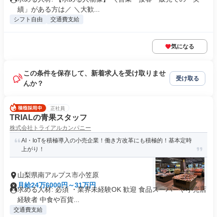
績」がある方は／ ＼大歓...
シフト自由
交通費支給
気になる
この条件を保存して、新着求人を受け取りませ
受け取る
んか？
正社員
TRIALの青果スタッフ
株式会社トライアルカンパニー
AI・IoTを積極導入の小売企業！働き方改革にも積極的！基本定時
上がり！
山梨県南アルプス市小笠原
月給24万6000円～31万円
求める人材: 必須 ・業界未経験OK 歓迎 食品スーパーや小売店
経験者 中食や百貨...
交通費支給