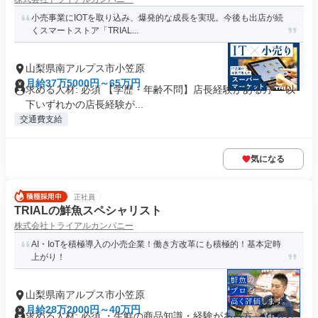
小売事業にIOTを取り込み、爆発的な成長を実現。今後も出店が続
くスマートストア「TRIAL...
山梨県南アルプス市小笠原
月給37万5000円～65万円
求める人材: 必須 【学歴・年齢不問】店長経験がある方 ～以
下いずれかの店長経験が...
交通費支給
気になる
正社員
TRIALの鮮魚スペシャリスト
株式会社トライアルカンパニー
AI・IoTを積極導入の小売企業！働き方改革にも積極的！基本定時
上がり！
山梨県南アルプス市小笠原
月給28万2000円～40万円
求める人材: 必須 ・生鮮の商品知識・経験がある方 ・仕入れ