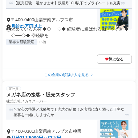
【販売経験、活かせます】残業月10H以下でプライベートも充実
〒400-0400山梨県南アルプス市
月給25万円以上
求めている人材 ◆◇──◇◆ 経験者に選ばれる働きやすさ ◆
◇──◇◆ ◎経験を...
業界未経験歓迎
+16個
気になる
この企業の類似求人を見る
正社員
メガネ店の接客・販売スタッフ
株式会社メガネスーパー
＼安心の待遇／未経験でも充実の研修！お客様に寄り添った丁寧な
接客を一緒にしませんか
〒400-0301山梨県南アルプス市桃園
月給21万5000円～32万円