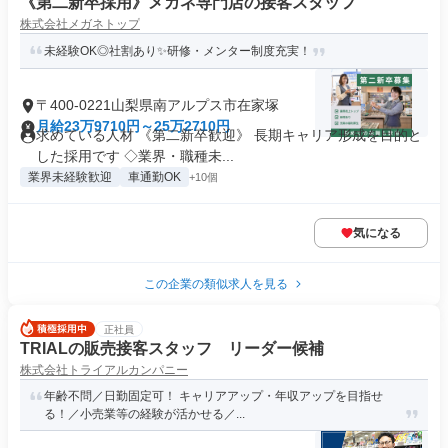
《第二新卒採用》メガネ専門店の接客スタッフ
株式会社メガネトップ
未経験OK◎社割あり✨研修・メンター制度充実！
〒400-0221山梨県南アルプス市在家塚
月給23万9710円～25万2710円
求めている人材 《第二新卒歓迎》 長期キャリア形成を目的と
した採用です ◇業界・職種未...
業界未経験歓迎
車通勤OK
+10個
気になる
この企業の類似求人を見る
正社員
TRIALの販売接客スタッフ リーダー候補
株式会社トライアルカンパニー
年齢不問／日勤固定可！ キャリアアップ・年収アップを目指せ
る！／小売業等の経験が活かせる／...