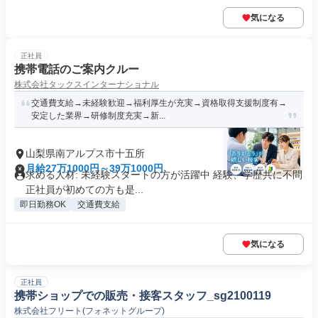
気になる
正社員
携帯電話のご案内クルー
株式会社タックスインターナショナル
交通費支給→未経験歓迎→福利厚生が充実→資格取得支援制度有→
安定した業界→研修制度充実→新...
山梨県南アルプス市十五所
月給27万1000円～39万1000円
求める人材: 未経験スタートの方が活躍中 経験、学歴共に不問
正社員が初めての方も是...
即日勤務OK
交通費支給
気になる
正社員
携帯ショップでの販売・接客スタッフ_sg2100119
株式会社フリート(フォネットグループ)