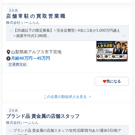
正社員
店 舗 常 駐 の 買 取 営 業 職
株式会社 いーふらん
【35歳以下の限定募集】✨完全反響型✨4名に1名が1,000万円越え
✨残業平均月3.3時間...
山梨県南アルプス市下宮地
月給40万円～45万円
交通費支給
気になる
この企業の類似求人を見る
正社員
ブランド品 貴金属の店舗スタッフ
株式会社いーふらん
ブランド品 貴金属の店舗スタッフ/女性活躍/賞与あり/週休2日/南ア