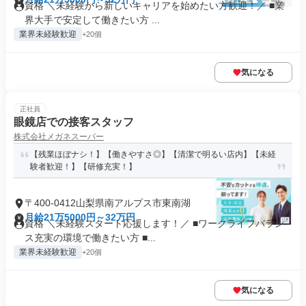
資格 ＼未経験から新しいキャリアを始めたい方歓迎！／ ■業
界大手で安定して働きたい方 ...
業界未経験歓迎
+20個
気になる
正社員
眼鏡店での接客スタッフ
株式会社メガネスーパー
【残業ほぼナシ！】【働きやすさ◎】【清潔で明るい店内】【未経
験者歓迎！】【研修充実！】
〒400-0412山梨県南アルプス市東南湖
月給21万5000円～32万円
資格 ＼未経験スタート応援します！／ ■ワークライフバラン
ス充実の環境で働きたい方 ■...
業界未経験歓迎
+20個
気になる