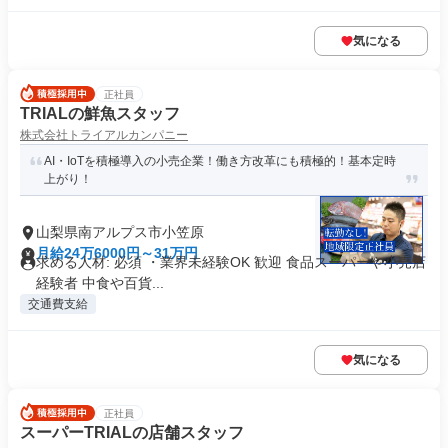
気になる
正社員
TRIALの鮮魚スタッフ
株式会社トライアルカンパニー
AI・IoTを積極導入の小売企業！働き方改革にも積極的！基本定時
上がり！
山梨県南アルプス市小笠原
月給24万6000円～31万円
求める人材: 必須 ・業界未経験OK 歓迎 食品スーパーや小売店
経験者 中食や百貨...
交通費支給
気になる
正社員
スーパーTRIALの店舗スタッフ