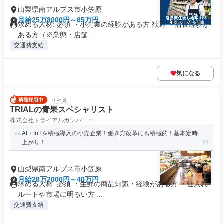
山梨県南アルプス市小笠原
月給25万8000円～65万円
求める人材: 必須 ・小売業の経験がある方 歓迎 ・店長経験が
ある方（※業態・店舗...
交通費支給
気になる
正社員
TRIALの青果スペシャリスト
株式会社トライアルカンパニー
AI・IoTを積極導入の小売企業！働き方改革にも積極的！基本定時
上がり！
山梨県南アルプス市小笠原
月給28万2000円～40万円
求める人材: 必須 ・生鮮の商品知識・経験がある方 ・仕入れ
ルートや市場に明るい方 ...
交通費支給