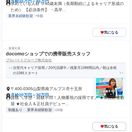
月給35万円～45万円
求めている人材 ※40歳未満（長期勤続によるキャリア形成の
ため） 【必須条件】 ・高卒...
業界未経験歓迎
+6個
気になる
派遣社員
docomoショップでの携帯販売スタッフ
プロバイドグループ株式会社
次世代キャリア採用／20代活躍中／残業月10時間以内／朝は余裕
の10時スタート
〒400-0305山梨県南アルプス市十五所
月給20万円～30万円
資格 ＼学歴・経験不問！人物重視の採用です／ ★未経験者歓
迎 ★社会人＆正社員デビュー...
制服あり
業界未経験歓迎
+26個
気になる