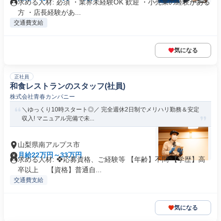
求める人材: 必須 ・業界未経験OK 歓迎 ・小売業の経験がある
方 ・店長経験があ...
交通費支給
気になる
正社員
和食レストランのスタッフ(社員)
株式会社青春カンパニー
＼ゆっくり10時スタート◎／ 完全週休2日制でメリハリ勤務＆安定
収入! マニュアル完備で未...
山梨県南アルプス市
月給22万円～33万円
求める人材: ❖応募資格、ご経験等 【年齢】不問 【学歴】高
卒以上 【資格】普通自...
交通費支給
気になる