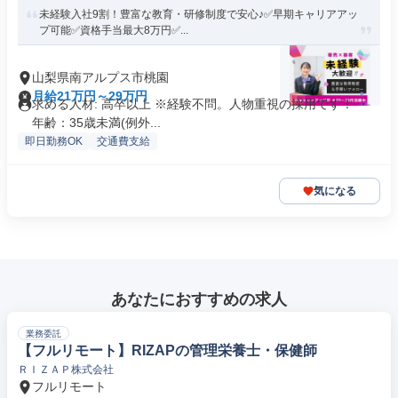
未経験入社9割！豊富な教育・研修制度で安心♪✅早期キャリアアッ
プ可能✅資格手当最大8万円✅...
山梨県南アルプス市桃園
月給21万円～29万円
求める人材: 高卒以上 ※経験不問。人物重視の採用です！ ・
年齢：35歳未満(例外...
即日勤務OK
交通費支給
気になる
あなたにおすすめの求人
業務委託
【フルリモート】RIZAPの管理栄養士・保健師
ＲＩＺＡＰ株式会社
フルリモート