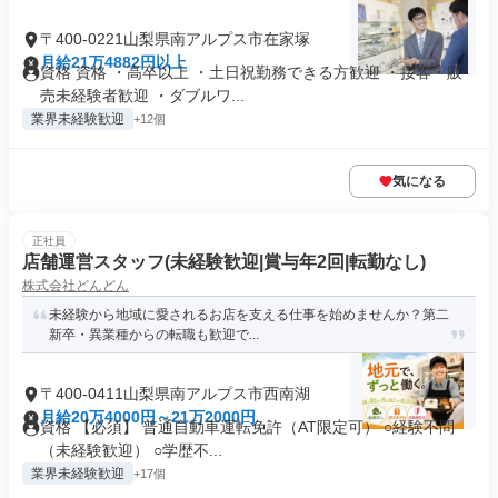
〒400-0221山梨県南アルプス市在家塚
月給21万4882円以上
資格 資格 ・高卒以上 ・土日祝勤務できる方歓迎 ・接客・販
売未経験者歓迎 ・ダブルワ...
業界未経験歓迎
+12個
気になる
正社員
店舗運営スタッフ(未経験歓迎|賞与年2回|転勤なし)
株式会社どんどん
未経験から地域に愛されるお店を支える仕事を始めませんか？第二
新卒・異業種からの転職も歓迎で...
〒400-0411山梨県南アルプス市西南湖
月給20万4000円～21万2000円
資格 【必須】 普通自動車運転免許（AT限定可） ○経験不問
（未経験歓迎） ○学歴不...
業界未経験歓迎
+17個