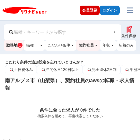
会員登録
ログイン
職種・キーワードから探す
条件保存
勤務地
職種
こだわり条件
契約社員
年収
新着のみ
1
こだわり条件の追加設定を忘れていませんか？
土日祝休み
年間休日120日以上
完全週休2日制
学歴
南アルプス市（山梨県）、契約社員のawsの転職・求人情
報
条件に合った求人が 0件でした
検索条件を緩めて、再度検索してください