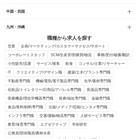
中国・四国
九州・沖縄
職種から求人を探す
営業
企画/マーケティング/カスタマーサクセス/サポート
コーポレートスタッフ
SCM/生産管理/購買/物流
事務/受付/秘書/翻訳
小売販売/流通
サービス/接客
飲食
コンサル/士業/リサーチャー
IT
クリエイティブ/デザイン職
建築/土木/プラント専門職
不動産専門職
機械/電気/電子製品専門職
化学/素材専門職
化粧品/トイレタリー/日用品/アパレル専門職
医薬品専門職
医療機器/理化学機器専門職
医療/福祉専門職
金融専門職
食品/香料/飼料専門職
出版/メディア/芸能/エンタメ専門職
インフラ専門職
交通/運輸/物流専門職
人材サービス専門職
教育/保育専門職
エグゼクティブ
学術研究
公務員/団体職員/農林水産