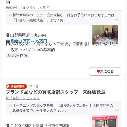
当
株式会社ベルクラシック甲府
新郎新婦様の一生に一度の大切な一日をお手伝い☆お任せするのは
「打合せ～結婚式当日」まで！契...
山梨県甲府市丸の内
月給21万円～35万円
求める人材: ・責任をもって最後まで前向きに業務に取り組め
る方 ・パソコンの基本的...
駅近5分以内
気になる
正社員
ブランド品などの買取店舗スタッフ 未経験歓迎
株式会社アンビション
オープニングスタッフ募集！【最短3ヶ月で店長へ】全国展開中の
急成長企業で、一生モノのスキル...
〒400-0852山梨県甲府市住吉本町