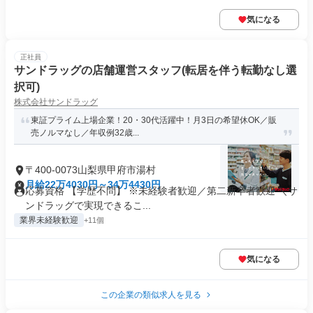
気になる
正社員
サンドラッグの店舗運営スタッフ(転居を伴う転勤なし選
択可)
株式会社サンドラッグ
東証プライム上場企業！20・30代活躍中！月3日の希望休OK／販
売ノルマなし／年収例32歳...
〒400-0073山梨県甲府市湯村
月給22万4030円～34万4430円
応募資格 【学歴不問】 ※未経験者歓迎／第二新卒者歓迎 ＼サ
ンドラッグで実現できるこ...
業界未経験歓迎
+11個
気になる
この企業の類似求人を見る