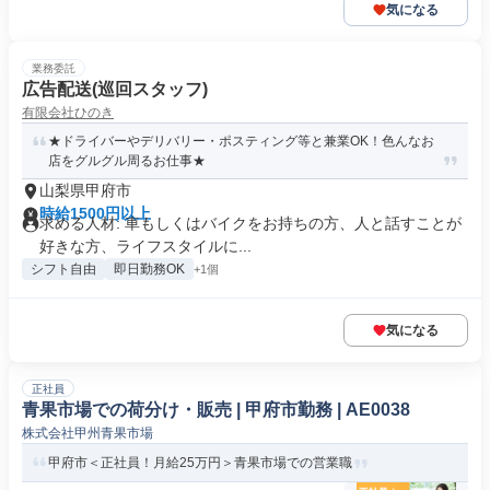
気になる
業務委託
広告配送(巡回スタッフ)
有限会社ひのき
★ドライバーやデリバリー・ポスティング等と兼業OK！色んなお
店をグルグル周るお仕事★
山梨県甲府市
時給1500円以上
求める人材: 車もしくはバイクをお持ちの方、人と話すことが
好きな方、ライフスタイルに...
シフト自由
即日勤務OK
+1個
気になる
正社員
青果市場での荷分け・販売 | 甲府市勤務 | AE0038
株式会社甲州青果市場
甲府市＜正社員！月給25万円＞青果市場での営業職