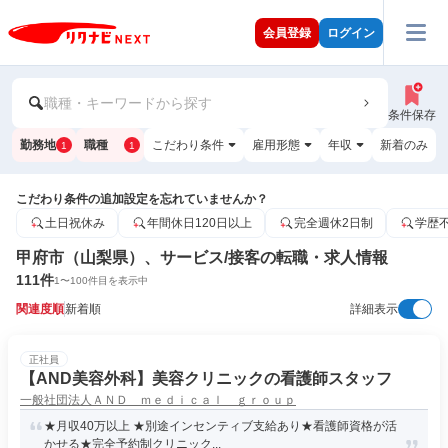
会員登録
ログイン
職種・キーワードから探す
条件保存
勤務地
職種
こだわり条件
雇用形態
年収
新着のみ
1
1
こだわり条件の追加設定を忘れていませんか？
土日祝休み
年間休日120日以上
完全週休2日制
学歴
甲府市（山梨県）、サービス/接客の転職・求人情報
111
件
1
〜
100
件目を表示中
関連度順
新着順
詳細表示
正社員
【AND美容外科】美容クリニックの看護師スタッフ
一般社団法人ＡＮＤ ｍｅｄｉｃａｌ ｇｒｏｕｐ
★月収40万以上 ★別途インセンティブ支給あり★看護師資格が活
かせる★完全予約制クリニック...