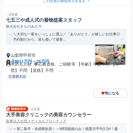
この企業の類似求人を見る
正社員
七五三や成人式の着物提案スタッフ
株式会社きものあさ川
＼大切な一着をいっしょに選ぶ／「ありがとう」が嬉しいお仕事◎
予約制だから、落ち着いて接客...
山梨県甲府市
月給21万円～26万円
求める人材: ❖応募資格、ご経験等 【年齢】年齢不問 【学
歴】不問 【資格】不問 ...
交通費支給
気になる
正社員
大手美容クリニックの美容カウンセラー
医療法人社団メディカルフロンティア
＜第二新卒・未経験歓迎！＞WEB面接のみ！残業月平均3.2H！最