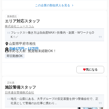
この企業の類似求人を見る
業務委託
エリア対応スタッフ
株式会社ニュースコム
フレックス✨働き方は自由度MAX✨扶養内・副業・WワークもO
K！✅
山梨県甲府市相生
月給3万円～12万円
求める人材: 無資格未経験OK！
即日勤務OK
気になる
正社員
施設警備スタッフ
日本連合警備株式会社
地元・山梨にある、大手グループの安定基盤を持つ警備会社で、正
社員として警備のお仕事に携わり...