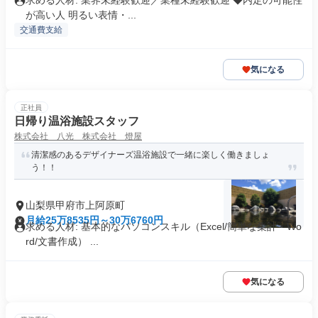
求める人材: 業界未経験歓迎／業種未経験歓迎 ◆内定の可能性
が高い人 明るい表情・...
交通費支給
気になる
正社員
日帰り温浴施設スタッフ
株式会社 八光 株式会社 燈屋
清潔感のあるデザイナーズ温浴施設で一緒に楽しく働きましょ
う！！
山梨県甲府市上阿原町
月給25万8535円～30万6760円
求める人材: 基本的なパソコンスキル（Excel/簡単な集計・Wo
rd/文書作成） ...
気になる