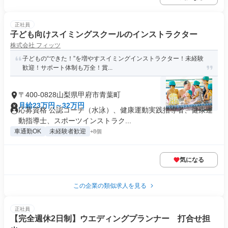
正社員
子ども向けスイミングスクールのインストラクター
株式会社 フィッツ
子どもの“できた！”を増やすスイミングインストラクター！未経験
歓迎！サポート体制も万全！賞...
〒400-0828山梨県甲府市青葉町
月給23万円～32万円
応募資格 公認コーチ（水泳）、健康運動実践指導者、健康運
動指導士、スポーツインストラク...
車通勤OK
未経験者歓迎
+8個
気になる
この企業の類似求人を見る
正社員
【完全週休2日制】ウエディングプランナー 打合せ担