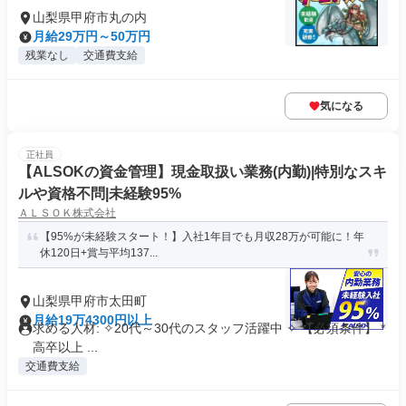
山梨県甲府市丸の内
月給29万円～50万円
残業なし
交通費支給
気になる
正社員
【ALSOKの資金管理】現金取扱い業務(内勤)|特別なスキ
ルや資格不問|未経験95%
ＡＬＳＯＫ株式会社
【95%が未経験スタート！】入社1年目でも月収28万が可能に！年
休120日+賞与平均137...
山梨県甲府市太田町
月給19万4300円以上
求める人材: ✧20代～30代のスタッフ活躍中 ✧ 【必須条件】 *
高卒以上 ...
交通費支給