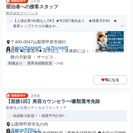
正社員
宿泊者への接客スタッフ
株式会社グリーンズ
【上場企業×転勤なしOK】★年2回7連休あり ★残業月9.6h ★
業界トップクラスの働きや...
〒400-0047山梨県甲府市徳行
月給23万9200円～26万3700円
資格 ■応募条件■ 高卒以上 ＜具体的には＞ ・業界、職種未経
験の方歓迎 ・サービス...
制服あり
業界未経験歓迎
+24個
気になる
正社員
【面接1回】美容カウンセラー/書類選考免除
医療法人社団メディカルフロンティア
未経験大歓迎！！残業平均2.6H
山梨県甲府市丸の内
月給28万円以上