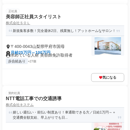
正社員
美容師正社員スタイリスト
株式会社ＳＯＬ
新規集客多数！完全週休2日、残業無し！アットホームなサロン！
〒400-0043山梨県甲府市国母
月給25万円～100万円
求めている人材 美容師免許取得者
歩合給あり
+27個
気になる
契約社員
NTT電話工事での交通誘導
株式会社キステム
嬉しい週払い・前払い制度あり！車通勤できる方／日給1万円～＋
交通費全額支給、早上がりでも日...