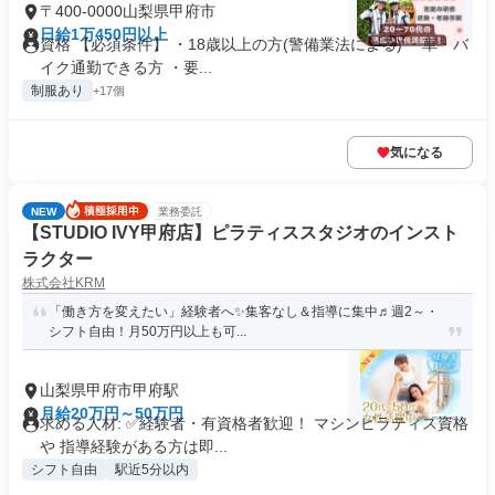
〒400-0000山梨県甲府市
日給1万450円以上
資格 【必須条件】 ・18歳以上の方(警備業法による) ・車・バ
イク通勤できる方 ・要...
制服あり
+17個
気になる
NEW
業務委託
【STUDIO IVY甲府店】ピラティススタジオのインスト
ラクター
株式会社KRM
「働き方を変えたい」経験者へ✨集客なし＆指導に集中♬週2～・
シフト自由！月50万円以上も可...
山梨県甲府市甲府駅
月給20万円～50万円
求める人材: ✅経験者・有資格者歓迎！ マシンピラティス資格
や 指導経験がある方は即...
シフト自由
駅近5分以内