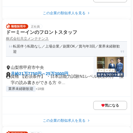
この企業の類似求人を見る
正社員
ドーミーインのフロントスタッフ
株式会社共立メンテナンス
転居伴う転勤なし／上場企業／副業OK／賞与年3回／業界未経験歓
迎
山梨県甲府市中央
月給21万7750円～25万3000円
資格 【必須条件】 ・日本語能力試験N1レベル以上の方 ・漢
字の読み書きができる方 ※...
業界未経験歓迎
+18個
気になる
この企業の類似求人を見る