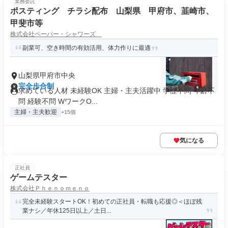
業務委託
ポスティング チラシ配布 山梨県 甲府市、韮崎市、
甲斐市等
株式会社ペーパー・シャワーズ
副業可、空き時間の有効活用、体力作りに最適
山梨県甲府市中央
完全歩合制
求めている人材 未経験OK 主婦・主夫活躍中 学歴不問 年齢不
問 経験不問 WワークO...
主婦・主夫歓迎
+15個
気になる
正社員
ゲームテスター
株式会社Ｐｈｅｎｏｍｅｎｏ
完全未経験スタートOK！初めての正社員・転職も応援◎＜ほぼ残
業ナシ／年休125日以上／土日...