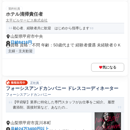
契約社員
ホテル清掃責任者
太平ビルサービス株式会社
初心者、経験者共に歓迎 はじめから指導します
山梨県甲府市中央
日給8416円
資格 資格：不問 年齢：50歳代まで 経験者優遇 未経験者ＯＫ
主婦・主夫歓迎
気になる
正社員
フォーシスアンドカンパニー ドレスコーディネーター
フォーシスアンドカンパニー
【甲府駅】業界に特化した専門スタッフがお仕事をご紹介。 履歴
書添削、面接対策など、あなたの...
山梨県甲府市貢川本町
月給24万3400円以上