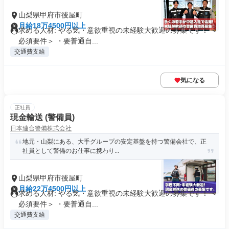
山梨県甲府市後屋町
月給18万4500円以上
求める人材: やる気・意欲重視の未経験大歓迎の募集です！ ＜
必須要件＞ ・要普通自...
交通費支給
気になる
正社員
現金輸送 (警備員)
日本連合警備株式会社
地元・山梨にある、大手グループの安定基盤を持つ警備会社で、正
社員として警備のお仕事に携わり...
山梨県甲府市後屋町
月給22万4500円以上
求める人材: やる気・意欲重視の未経験大歓迎の募集です！ ＜
必須要件＞ ・要普通自...
交通費支給