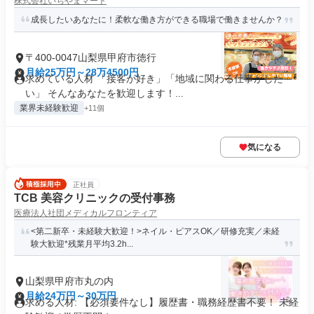
株式会社いちやまマート
成長したいあなたに！柔軟な働き方ができる職場で働きませんか？
〒400-0047山梨県甲府市徳行
月給25万円～28万4500円
求めている人材 「接客が好き」「地域に関わる仕事がした
い」 そんなあなたを歓迎します！...
業界未経験歓迎
+11個
気になる
正社員
TCB 美容クリニックの受付事務
医療法人社団メディカルフロンティア
<第二新卒・未経験大歓迎！>ネイル・ピアスOK／研修充実／未経
験大歓迎*残業月平均3.2h...
山梨県甲府市丸の内
月給24万円～30万円
求める人材: 【必須要件なし】履歴書・職務経歴書不要！ 未経