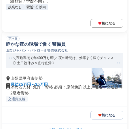
験歓迎 / 学歴不問 /...
残業なし
駅近5分以内
気になる
正社員
静かな夜の現場で働く警備員
山梨ジャパン・パトロール警備株式会社
＼夜勤専従で年400万も可!／ 夜の時間は、効率よく稼ぐチャンス
◎ 土日祝休み＆直行直帰O...
山梨県甲府市伊勢
月給25万円～35万円
求める人材: 免許・資格 必須：原付免許以上、優遇：交通誘導
2級者資格
交通費支給
気になる