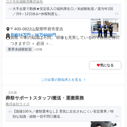
コスモ石油販売株式会社
大手企業で勤務★安定収入◎福利厚生◎／未経験歓迎／賞与年2回
／月9～12日休み+休暇制度も...
〒400-0822山梨県甲府市里吉
月給24万円～36万4000円
資格 ※車の知識は不問。 研修も充実しているので自然と身に
つきます◎ ＜ 必須 ＞...
業界未経験歓迎
+20個
気になる
この企業の類似求人を見る
正社員
葬祭サポートスタッフ/搬送・運搬業務
株式会社ライズ
【面接100％／書類選考なし】景気に左右されにくい安定業界／特
別な知識・経験一切不問◎搬送...