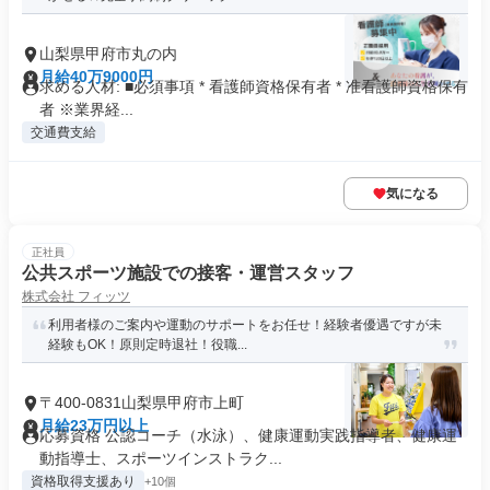
山梨県甲府市丸の内
月給40万9000円
求める人材: ■必須事項 * 看護師資格保有者 * 准看護師資格保有
者 ※業界経...
交通費支給
気になる
正社員
公共スポーツ施設での接客・運営スタッフ
株式会社 フィッツ
利用者様のご案内や運動のサポートをお任せ！経験者優遇ですが未
経験もOK！原則定時退社！役職...
〒400-0831山梨県甲府市上町
月給23万円以上
応募資格 公認コーチ（水泳）、健康運動実践指導者、健康運
動指導士、スポーツインストラク...
資格取得支援あり
+10個