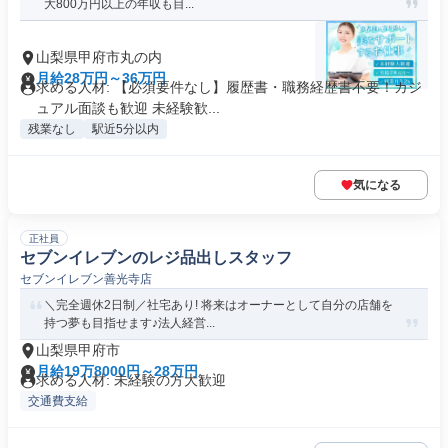
大800万円以上の年収も目...
山梨県甲府市丸の内
月給28万円～36万円
求める人材: 【必須要件なし】履歴書・職務経歴書不要！カジ
ュアル面談も歓迎 未経験歓...
残業なし
駅近5分以内
気になる
正社員
セブンイレブンのレジ品出しスタッフ
セブンイレブン善光寺店
＼完全週休2日制／社宅あり! 将来はオーナーとして自分の店舗を
持つ夢も目指せます♪法人経営...
山梨県甲府市
月給19万8000円～28万円
求める人材: 未経験の方大歓迎
交通費支給