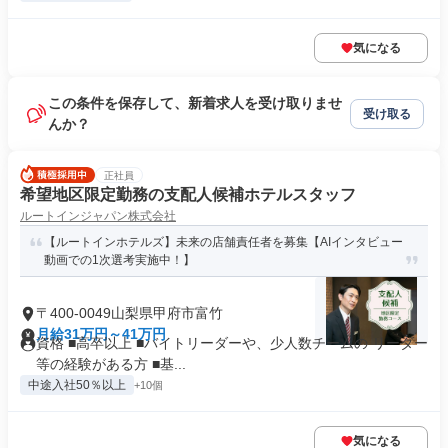
気になる
この条件を保存して、新着求人を受け取りませ
受け取る
んか？
正社員
希望地区限定勤務の支配人候補ホテルスタッフ
ルートインジャパン株式会社
【ルートインホテルズ】未来の店舗責任者を募集【AIインタビュー
動画での1次選考実施中！】
〒400-0049山梨県甲府市富竹
月給31万円～41万円
資格 ■高卒以上 ■バイトリーダーや、少人数チームの リーダー
等の経験がある方 ■基...
中途入社50％以上
+10個
気になる