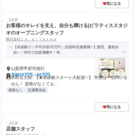
気になる
正社員
お客様のキレイを支え、自分も輝ける|ピラティススタジ
オのオープニングスタッフ
株式会社Ｌａ ｐｉｌａｔｅｓ
【未経験◎｜平均月収35万円｜全国80店舗展開✨】髪型、服装自
由✨｜SNSで話題沸騰中！有...
山梨県甲府市徳行
月給25万円～60万円
求める人材: 【★未経験スタート大歓迎✨】 学歴は一切問いま
せん！ 資格がなくても...
残業なし
交通費支給
気になる
正社員
店舗スタッフ