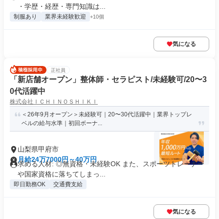
・学歴・経歴・専門知識は...
制服あり
業界未経験歓迎
+10個
気になる
正社員
「新店舗オープン」整体師・セラピスト/未経験可/20〜3
0代活躍中
株式会社ＩＣＨＩＮＯＳＨＩＫＩ
＜26年9月オープン＞未経験可｜20〜30代活躍中｜業界トップレ
ベルの給与水準｜初回ボーナ...
山梨県甲府市
月給24万7000円～40万円
求める人材: ◎無資格・未経験OK また、スポーツトレーナー
や国家資格に落ちてしまっ...
即日勤務OK
交通費支給
気になる