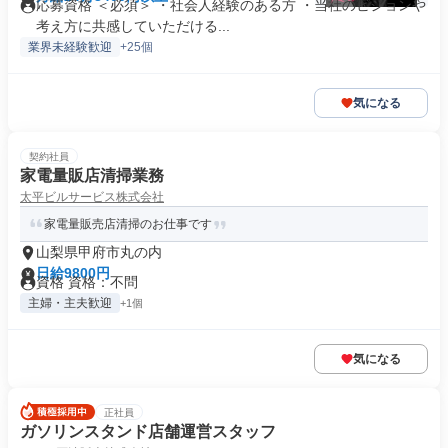
応募資格 ＜必須＞ ・社会人経験のある方 ・当社のビジョンや
考え方に共感していただける...
業界未経験歓迎
+25個
気になる
契約社員
家電量販店清掃業務
太平ビルサービス株式会社
家電量販売店清掃のお仕事です
山梨県甲府市丸の内
日給9800円
資格 資格：不問
主婦・主夫歓迎
+1個
気になる
正社員
ガソリンスタンド店舗運営スタッフ