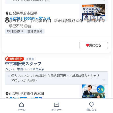
山梨県甲府市国母
月給26万9000円～57万円
求める人材: 【✨応募条件】 ◎未経験歓迎 ◎第二新卒歓迎 ◎
学歴不問 ◎普...
即日勤務OK
交通費支給
気になる
正社員
中古車販売スタッフ
ガリバー甲府バイパス住吉店
個人ノルマなし！未経験から月給25万円～／成果は収入とキャリ
アにしっかり反映♪
山梨県甲府市住吉本町
月給25万円～30万円
求める人材: 【20代・第2新卒活躍中！】 ■普通自動車運転免
許をお持ちの方 ※入社...
ホーム
オファー
気になる
交通費支給