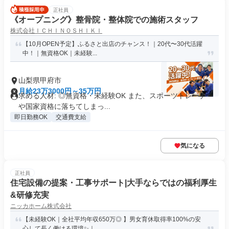
正社員
《オープニング》整骨院・整体院での施術スタッフ
株式会社ＩＣＨＩＮＯＳＨＩＫＩ
【10月OPEN予定】ふるさと出店のチャンス！｜20代〜30代活躍
中！｜無資格OK｜未経験...
山梨県甲府市
月給23万3000円～35万円
求める人材: ◎無資格・未経験OK また、スポーツトレーナー
や国家資格に落ちてしまっ...
即日勤務OK
交通費支給
気になる
正社員
住宅設備の提案・工事サポート|大手ならではの福利厚生
&研修充実
ニッカホーム株式会社
【未経験OK｜全社平均年収650万◎ 】男女育休取得率100%の安
心して長く働ける環境✨｜...