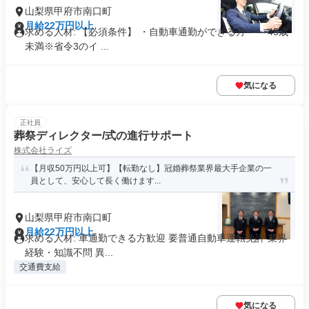
山梨県甲府市南口町
月給22万円以上
求める人材: 【必須条件】 ・自動車通勤ができる方 ・～45歳
未満※省令3のイ ...
気になる
正社員
葬祭ディレクター/式の進行サポート
株式会社ライズ
【月収50万円以上可】【転勤なし】冠婚葬祭業界最大手企業の一
員として、安心して長く働けます...
山梨県甲府市南口町
月給22万円以上
求める人材: 車通勤できる方歓迎 要普通自動車運転免許 業界
経験・知識不問 異...
交通費支給
気になる