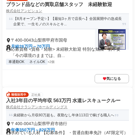
ブランド品などの買取店舗スタッフ 未経験歓迎
株式会社アンビション
【8月オープン予定✨】【最短3ヶ月で店長へ】全国展開中の急成長
企業で、一生モノのスキルとキ...
〒400-0043山梨県甲府市国母
月給26万円～70万円
応募資格 <資格・経験> 未経験大歓迎 特別な知識一切不要
「今の環境のままでは、自...
車通勤OK
ネイルOK
+2個
気になる
正社員
入社3年目の平均年収 563万円 水道レスキュークルー
株式会社クラシアンホールディングス
未経験から月収80万超も。夜勤なし年休113日で稼げる職人へ
〒400-0047山梨県甲府市徳行
年俸350万円～820万円
求めている人材 【応募条件】 ・普通自動車免許（AT限定可）