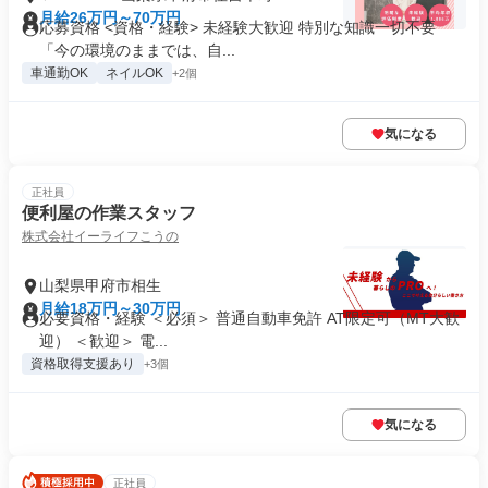
月給26万円～70万円
応募資格 <資格・経験> 未経験大歓迎 特別な知識一切不要
「今の環境のままでは、自...
車通勤OK
ネイルOK
+2個
気になる
正社員
便利屋の作業スタッフ
株式会社イーライフこうの
山梨県甲府市相生
月給18万円～30万円
必要資格・経験 ＜必須＞ 普通自動車免許 AT限定可（MT大歓
迎） ＜歓迎＞ 電...
資格取得支援あり
+3個
気になる
正社員