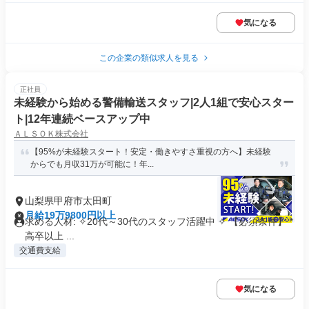
気になる
この企業の類似求人を見る
正社員
未経験から始める警備輸送スタッフ|2人1組で安心スター
ト|12年連続ベースアップ中
ＡＬＳＯＫ株式会社
【95%が未経験スタート！安定・働きやすさ重視の方へ】未経験
からでも月収31万が可能に！年...
山梨県甲府市太田町
月給19万9800円以上
求める人材: ✧20代～30代のスタッフ活躍中 ✧ 【必須条件】 *
高卒以上 ...
交通費支給
気になる