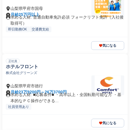
山梨県甲府市国母
月給25万円以上
求める人材: 普通自動車免許必須 フォークリフト免許（入社後
取得可）
即日勤務OK
交通費支給
気になる
正社員
ホテルフロント
株式会社グリーンズ
山梨県甲府市徳行
月給23万9200円～26万3700円
求める人材: ■応募条件■ ・高卒以上・全国転勤可能な方 ・基
本的なＰＣ操作ができる...
社員登用あり
気になる