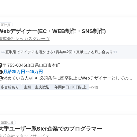
正社員
Webデザイナー(EC・WEB制作・SNS制作)
株式会社レッカスグルーヴ
直取引でアイデアも活かせる⭐賞与年2回＋貢献による月歩合あり
〒753-0046山口県山口市本町
月給25万円～45万円
求めている人材 ⏩ 必須条件 □高卒以上 □Webデザイナーとしての...
歩合給あり
主婦・主夫歓迎
年間休日120日以上
+22個
派遣社員
大手ユーザー系SIer企業でのプログラマー
株式会社スタッフサービス