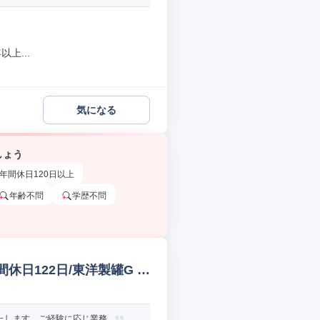
上...
気になる
しょう
年間休日120日以上
年齢不問
学歴不問
休日122日/東洋製罐G w
します。ご経験に応じ業務...