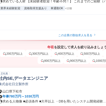
求めている人材 【未経験者歓迎！年齢不問！】 これまでのご経験（パー
業界未経験歓迎
資格取得支援あり
車通勤OK
+12個
この企業の類似求人を見る
年収
を設定して求人を絞り込みましょ
200万円以上
300万円以上
400万円以上
500万円以上
800万円以上
900万円以上
1000
正社員
社内SE,データエンジニア
株式会社日立製作所
山口県下松市
年俸780万円～1030万円
求める人物像 ■必須条件 ■大卒以上 ・DBを用いたシステム開発経験...