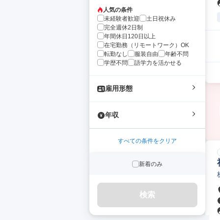
人気の条件
未経験者歓迎
土日祝休み
完全週休2日制
年間休日120日以上
在宅勤務（リモートワーク）OK
転勤なし
服装自由
年齢不問
学歴不問
語学力を活かせる
雇用形態
年収
すべての条件をクリア
新着のみ
検索