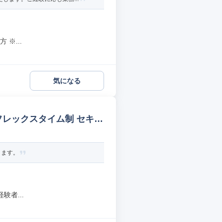
※...
気になる
フレックスタイム制 セキュ
きます。
者...