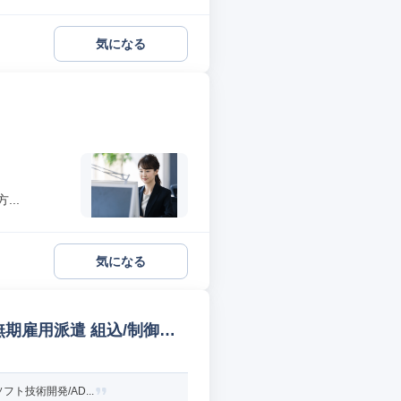
気になる
..
気になる
期雇用派遣 組込/制御設
ト技術開発/AD...