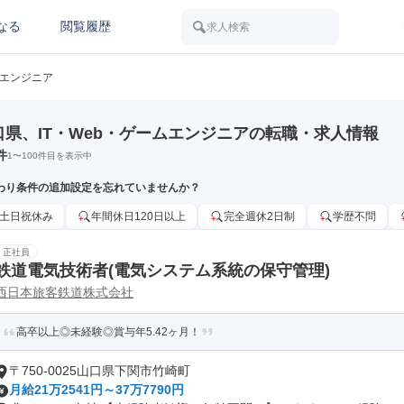
なる
閲覧履歴
求人検索
ムエンジニア
口県、IT・Web・ゲームエンジニアの転職・求人情報
件
1
〜
100
件目を表示中
わり条件の追加設定を忘れていませんか？
土日祝休み
年間休日120日以上
完全週休2日制
学歴不問
正社員
鉄道電気技術者(電気システム系統の保守管理)
西日本旅客鉄道株式会社
高卒以上◎未経験◎賞与年5.42ヶ月！
〒750-0025山口県下関市竹崎町
月給21万2541円～37万7790円