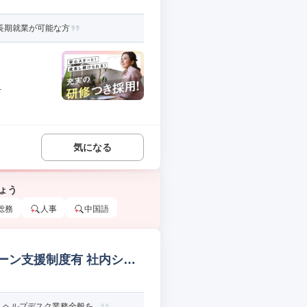
・長期就業が可能な方
.
気になる
ょう
総務
人事
中国語
ターン支援制度有 社内シス
ヘルプデスク業務全般を...