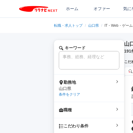
ホーム
オファー
気に
転職・求人トップ
/
山口県
/
IT・Web・ゲー
山
キーワード
191
こだ
勤務地
山口県
条件をクリア
職種
こだわり条件