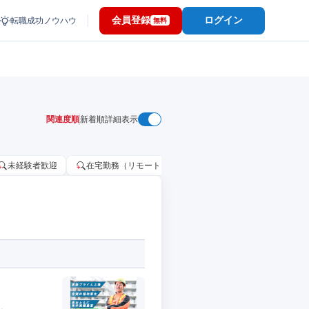
会員登録
ログイン
転職成功ノウハウ
無料
関連度順
新着順
詳細表示
未経験者歓迎
在宅勤務（リモートワーク）OK
家賃補助・住宅手当