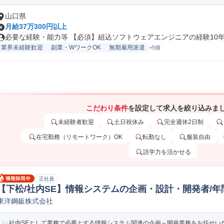
山口県
月給37万300円以上
必要な経験・能力等 【必須】組込ソフトウェアエンジニアの経験10年以
業界未経験歓迎
副業・WワークOK
無期雇用派遣
+5個
こだわり条件
を設定して求人を絞り込みま
未経験者歓迎
土日祝休み
完全週休2日制
在宅勤務（リモートワーク）OK
転勤なし
服装自由
語学力を活かせる
正社員
【下松/社内SE】情報システムの企画・設計・開発者/年間
東洋鋼鈑株式会社
eb/オープンSE
社内SEとして業務で必要とする情報システム関連の企画～開発業務をお任せいた