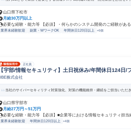
山口県下松市
月給30万円以上
必要な経験・能力等 【必須】・何らかのシステム開発のご経験がある方 
業界未経験歓迎
副業・WワークOK
年間休日120日以上
+6個
正社員
【宇部/情報セキュリティ】土日祝休み/年間休日124日/
UBE株式会社
リティエンジニア
当社のサイバーセキィリティ対策強化、対策の機能維持・継続をご担当いただ
山口県宇部市
月給27万円～51万円
必要な経験・能力等 【必須】■企業等における情報セキュリティ担当経験
業界未経験歓迎
年間休日120日以上
+4個