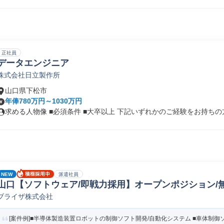
正社員
データエンジニア
株式会社日立製作所
山口県下松市
年俸780万円～1030万円
求める人物像 ■必須条件 ■大卒以上 下記いずれかのご経験をお持ちの方.
NEW
派遣社員
山口【ソフトウェア/即戦力採用】オープンポジション/無
ブライザ株式会社
計/開発(アプリケーション)
[案件例]■半導体製造装置ロボットの制御ソフト開発/自動化システム ■車体制御ソフ