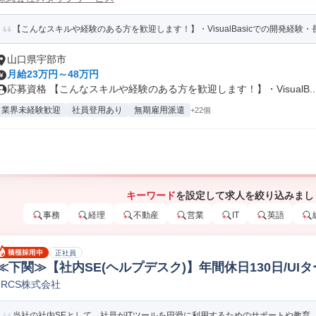
【こんなスキルや経験のある方を歓迎します！】・VisualBasicでの開発経験
山口県宇部市
月給23万円～48万円
応募資格 【こんなスキルや経験のある方を歓迎します！】・VisualB..
業界未経験歓迎
社員登用あり
無期雇用派遣
+22個
キーワード
を設定して求人を絞り込みまし
事務
経理
不動産
営業
IT
英語
正社員
≪下関≫【社内SE(ヘルプデスク)】年間休日130日/UI
JRCS株式会社
テムエンジニア
当社の社内SEとして、社員がITツールを円滑に利用するためのサポートや教育、