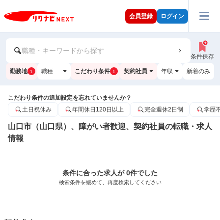
会員登録
ログイン
職種・キーワードから探す
条件保存
勤務地
職種
こだわり条件
契約社員
年収
新着のみ
1
1
こだわり条件の追加設定を忘れていませんか？
土日祝休み
年間休日120日以上
完全週休2日制
学歴
山口市（山口県）、障がい者歓迎、契約社員の転職・求人
情報
条件に合った求人が 0件でした
検索条件を緩めて、再度検索してください