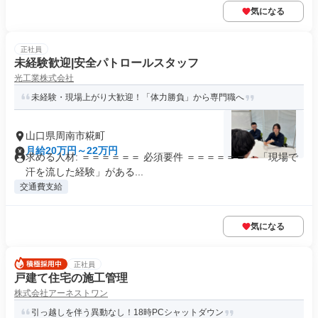
気になる
正社員
未経験歓迎|安全パトロールスタッフ
光工業株式会社
未経験・現場上がり大歓迎！「体力勝負」から専門職へ
山口県周南市糀町
月給20万円～22万円
求める人材: ＝＝＝＝＝＝ 必須要件 ＝＝＝＝＝＝ ・「現場で
汗を流した経験」がある...
交通費支給
気になる
正社員
戸建て住宅の施工管理
株式会社アーネストワン
引っ越しを伴う異動なし！18時PCシャットダウン