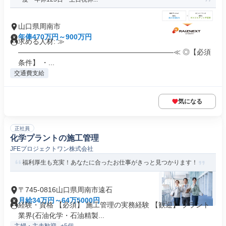
山口県周南市
年俸470万円～900万円
求める人材: ≫
——————————————————————≪ ◎【必須
条件】 ・...
交通費支給
気になる
正社員
化学プラントの施工管理
JFEプロジェクトワン株式会社
福利厚生も充実！あなたに合ったお仕事がきっと見つかります！
〒745-0816山口県周南市遠石
月給34万円～64万5000円
経験・資格 【必須】 施工管理の実務経験 【歓迎】 プラント
業界(石油化学・石油精製...