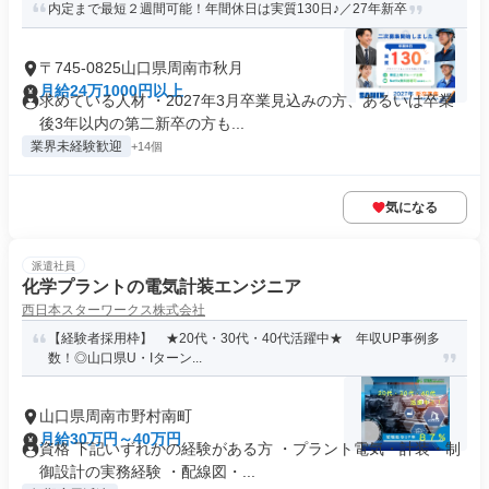
内定まで最短２週間可能！年間休日は実質130日♪／27年新卒
〒745-0825山口県周南市秋月
月給24万1000円以上
求めている人材 ・2027年3月卒業見込みの方、あるいは卒業
後3年以内の第二新卒の方も...
業界未経験歓迎
+14個
気になる
派遣社員
化学プラントの電気計装エンジニア
西日本スターワークス株式会社
【経験者採用枠】 ★20代・30代・40代活躍中★ 年収UP事例多
数！◎山口県U・Iターン...
山口県周南市野村南町
月給30万円～40万円
資格 下記いずれかの経験がある方 ・プラント電気・計装・制
御設計の実務経験 ・配線図・...