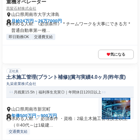
重機オペレーター
黒髪石材株式会社
山口県周南市大字大津島
月給24万円～26万7000円
求める人材: 《必須条件》 * チームワークを大事にできる方 *
普通自動車第一種...
即日勤務OK
交通費支給
気になる
正社員
土木施工管理(プラント補修)|賞与実績4.0ヶ月(昨年度)
丸栄産業株式会社
月残業15.5h｜福利厚生充実◎｜年間休日120日以上
山口県周南市新宮町
年俸500万円～900万円
求める人材: ✅ 必須条件 ・資格：2級土木施工管理技士以上
（※40代～は1級建...
交通費支給