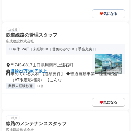
気になる
正社員
鉄道線路の管理スタッフ
広成建設株式会社
年休124日｜未経験OK｜普免のみでOK｜手当充実
〒745-0817山口県周南市上遠石町
月給21万500円以上
求めている人材 【必須要件】 ◆普通自動車第一種運転免許
（AT限定応相談） 【こんな...
業界未経験歓迎
+14個
気になる
正社員
線路のメンテナンススタッフ
広成建設株式会社