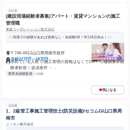
正社員
(建設現場経験者募集)アパート・賃貸マンションの施工
管理職
東建コーポレーション株式会社
現場での経験があれば資格なし・未経験OK！年128日休み！
〒746-0012山口県周南市政所
月給22万円～29万円
求めている人材 ◎施工管理の資格はなくてOK！ ◎建築業界経
験者歓迎 ✅必須条件 ・...
業界未経験歓迎
+18個
気になる
正社員
1、2級管工事施工管理技士(防災設備)/セコムG/山口県周
南市
ニッタン株式会社