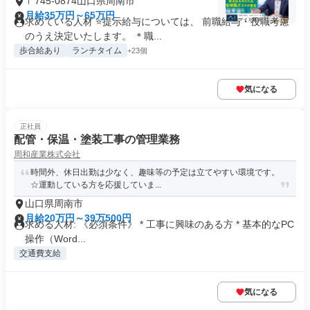
〒745-0874山口県周南市
月給35万円～65万円
求めている人材 ⭐提示給与については、 前職給与・役職考慮
のうえ決定いたします。 ＊職...
歩合給あり
ランチタイム
+23個
気になる
正社員
配管・保温・塗装工事の管理業務
周和産業株式会社
時間外、休日出勤は少なく、趣味等の予定は立てやすい環境です。
☆運動している方を応援していま...
山口県周南市
月給20万円～39万500円
求める人材: 《必須条件》 * 工事に興味のある方 * 基本的なPC
操作（Word...
交通費支給
気になる