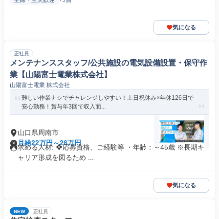
主婦・主夫歓迎
+5個
気になる
正社員
メンテナンススタッフ/公共施設の電気設備設置・保守作
業【山陽富士電業株式会社】
山陽富士電業 株式会社
難しい作業ナシでチャレンジしやすい！土日祝休み×年休126日で
安心勤務！賞与年3回で収入面...
山口県周南市
月給22万円～26万円
求める人材: ❖応募資格、ご経験等 ・年齢：～45歳 ※長期キ
ャリア形成を図るため ...
気になる
NEW
正社員