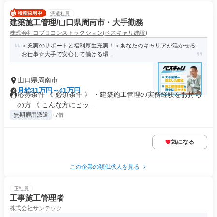
派遣社員
建築施工管理/山口県周南市・大手勤務
株式会社コプロコンストラクション(ベスキャリ建設)
＜充実のサポートと福利厚生充実！＞あなたのキャリアが活かせる
お仕事☆大手で安心して働ける環...
山口県周南市
月給31万円～41万円
応募条件 《 必須条件 》 ・建築施工管理の実務経験をお持ち
の方 《 こんな方にピッ...
無期雇用派遣
+7個
気になる
この企業の類似求人を見る
正社員
工事施工管理者
株式会社サンテック