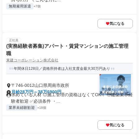
無期雇用派遣
+7個
気になる
正社員
(実務経験者募集)アパート・賃貸マンションの施工管理
職
東建コーポレーション株式会社
年間休日128日／資格所持者は入社支度金最大30万円あり
〒746-0012山口県周南市政所
月給28万円～38万6900円
求めている人材 ◎施工管理の資格はなくてOK！ ◎建築業界経
験者歓迎 ✅必須条件 ・...
業界未経験歓迎
+18個
気になる