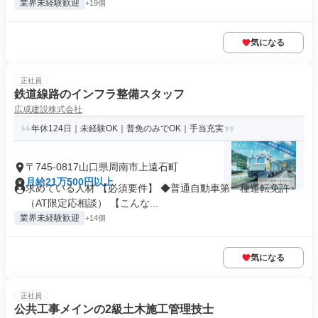
業界未経験歓迎
+19個
気になる
正社員
鉄道線路のインフラ整備スタッフ
広成建設株式会社
年休124日｜未経験OK｜普免のみでOK｜手当充実
〒745-0817山口県周南市上遠石町
月給21万500円以上
求めている人材 【必須要件】 ◆普通自動車第一種運転免許
（AT限定応相談） 【こんな...
業界未経験歓迎
+14個
気になる
正社員
公共工事メインの2級土木施工管理技士