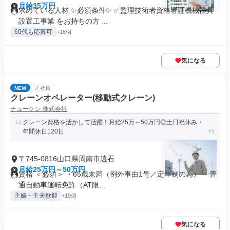
月給35万円
求めている人材 ✨必須条件✨ ✅監理技術者資格者証機械器具
設置工事業 をお持ちの方 ...
60代も応募可
+18個
気になる
NEW
正社員
クレーンオペレーター(移動式クレーン)
チューケン 株式会社
クレーン資格を活かして活躍！月給25万～50万円◎土日祝休み・
年間休日120日
〒745-0816山口県周南市遠石
月給25万円～50万円
資格 ＜必須＞ ・65歳未満（例外事由1号／定年制の為） ・普
通自動車運転免許（AT限...
主婦・主夫歓迎
+19個
気になる