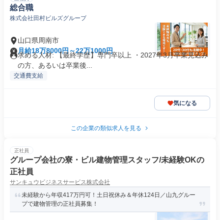
総合職
株式会社田村ビルズグループ
山口県周南市
月給18万8000円～22万1000円
求める人材: 【最終学歴】専門卒以上 ・2027年3月卒業見込み
の方、あるいは卒業後...
交通費支給
気になる
この企業の類似求人を見る
正社員
グループ会社の寮・ビル建物管理スタッフ/未経験OKの
正社員
サンキュウビジネスサービス株式会社
未経験から年収417万円可！土日祝休み＆年休124日／山九グルー
プで建物管理の正社員募集！