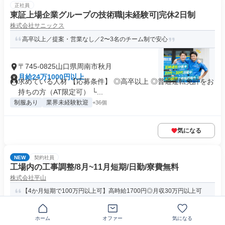
正社員
東証上場企業グループの技術職|未経験可|完休2日制
株式会社サニックス
高卒以上／提案・営業なし／2〜3名のチーム制で安心
〒745-0825山口県周南市秋月
月給24万1000円以上
求めている人材 【応募条件】 ◎高卒以上 ◎普通運転免許をお
持ちの方（AT限定可） └...
制服あり
業界未経験歓迎
+36個
気になる
NEW
契約社員
工場内の工事調整/8月~11月短期/日勤/寮費無料
株式会社平山
【4か月短期で100万円以上可】高時給1700円◎月収30万円以上可
｜寮費無料で短期間でも...
ホーム
オファー
気になる