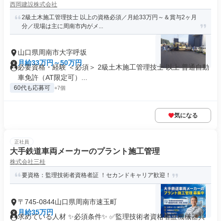
西岡建設株式会社
2級土木施工管理技士 以上の資格必須／月給33万円～＆賞与2ヶ月
分／現場は主に周南市内がメ...
山口県周南市大字呼坂
月給33万円～50万円
必要資格・経験 ＜必須＞ 2級土木施工管理技士 以上 普通自動
車免許（AT限定可）...
60代も応募可
+7個
気になる
正社員
大手鉄道車両メーカーのプラント施工管理
株式会社三桂
要資格：監理技術者資格者証 ！セカンドキャリア歓迎！
〒745-0844山口県周南市速玉町
月給35万円
求めている人材 ✨必須条件✨ ✅監理技術者資格者証機械器具