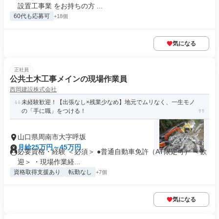
設置工事業 をお持ちの方 ...
60代も応募可
+18個
気になる
正社員
公共土木工事メインの現場作業員
西岡建設株式会社
未経験歓迎！【出張なし×残業少なめ】地元でムリなく、一生モノ
の「手に職」をつける！
山口県周南市大字呼坂
月給25万円～45万円
必要資格・経験 ＜必須＞ ●普通自動車免許（AT限定可） ＜歓
迎＞ ・現場作業経...
資格取得支援あり
転勤なし
+7個
気になる