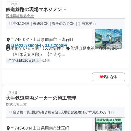
正社員
鉄道線路の現場マネジメント
広成建設株式会社
年休124日｜未経験OK｜普免のみでOK｜手当充実
〒745-0817山口県周南市上遠石町
月給23万8500円～31万7000円
求めている人材 【必須要件】 ◆普通自動車第一種運転免許
（AT限定応相談） 【こんな...
年間休日120日以上
+13個
気になる
正社員
大手鉄道車両メーカーの施工管理
株式会社三桂
要資格：監理技術者資格者証 /現場監督経験活かす月給35万円
〒745-0844山口県周南市速玉町