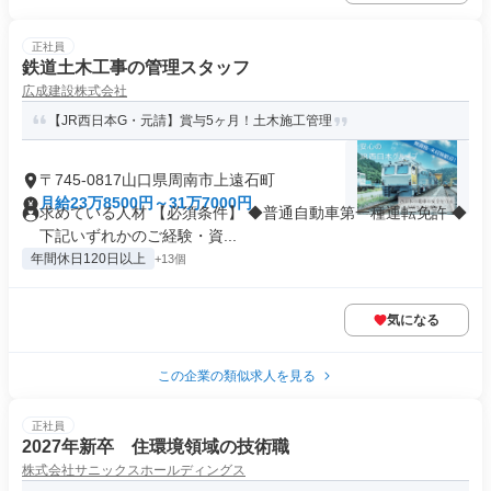
正社員
鉄道土木工事の管理スタッフ
広成建設株式会社
【JR西日本G・元請】賞与5ヶ月！土木施工管理
〒745-0817山口県周南市上遠石町
月給23万8500円～31万7000円
求めている人材 【必須条件】 ◆普通自動車第一種運転免許 ◆
下記いずれかのご経験・資...
年間休日120日以上
+13個
気になる
この企業の類似求人を見る
正社員
2027年新卒 住環境領域の技術職
株式会社サニックスホールディングス