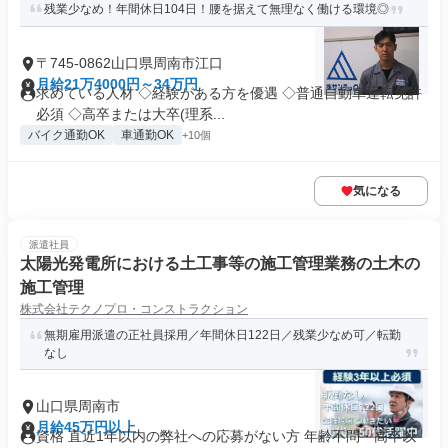
残業少なめ！年間休日104日！腰を据えて無理なく働ける環境◎
〒745-0862山口県周南市江口
月給21万4000円～34万円
求めている人材 ◇経験がある方を優遇 ◇普通自動車運転免許
必須 ◇高卒または大卒(理系...
バイク通勤OK
車通勤OK
+10個
気になる
派遣社員
太陽光発電所における土工事等の施工管理業務の土木の
施工管理
株式会社テクノプロ・コンストラクション
無期雇用派遣の正社員採用／年間休日122日／残業少なめ可／転勤
なし
山口県周南市
月給45万円以上
資格 直近1年以内の弊社への応募がない方 年齢不問・高卒以