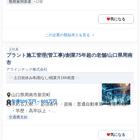
無期雇用派遣
+12個
気になる
この企業の類似求人を見る
正社員
プラント施工管理(管工事)/創業75年超の老舗/山口県周南
市
アラインテック株式会社
土日祝休み/転勤なし/残業月16h程度
山口県周南市新宮町
年俸500万円～800万円
求める人材: ✅ 必須条件 ・資格：普通自動車第一種運転免許
・学歴：高卒以上 ・...
交通費支給
気になる