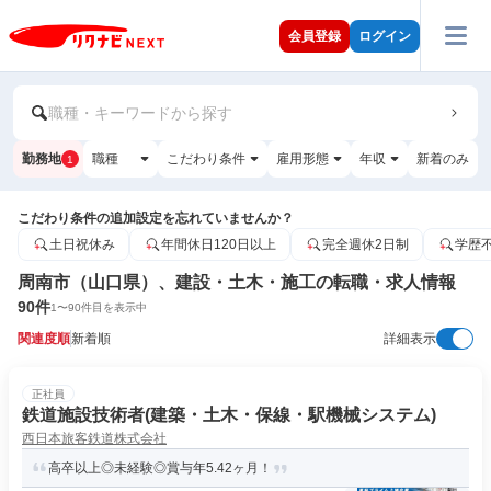
会員登録
ログイン
職種・キーワードから探す
勤務地
職種
こだわり条件
雇用形態
年収
新着のみ
1
こだわり条件の追加設定を忘れていませんか？
土日祝休み
年間休日120日以上
完全週休2日制
学歴
周南市（山口県）、建設・土木・施工の転職・求人情報
90
件
1
〜
90
件目を表示中
関連度順
新着順
詳細表示
正社員
鉄道施設技術者(建築・土木・保線・駅機械システム)
西日本旅客鉄道株式会社
高卒以上◎未経験◎賞与年5.42ヶ月！