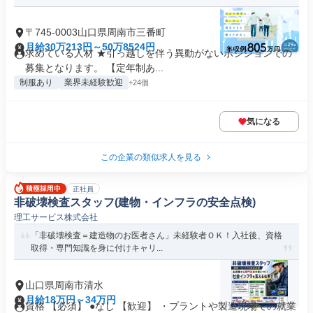
〒745-0003山口県周南市三番町
月給30万213円～50万8524円
求めている人材 ★引っ越しを伴う異動がないポジションでの
募集となります。 【定年制あ...
制服あり
業界未経験歓迎
+24個
気になる
この企業の類似求人を見る
正社員
非破壊検査スタッフ(建物・インフラの安全点検)
理工サービス株式会社
「非破壊検査＝建造物のお医者さん」未経験者ＯＫ！入社後、資格
取得・専門知識を身に付けキャリ...
山口県周南市清水
月給18万円～34万円
資格 【必須】 ●なし 【歓迎】 ・プラントや製造現場での就業