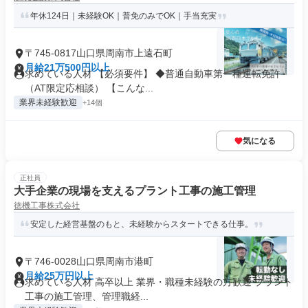
年休124日｜未経験OK｜普免のみでOK｜手当充実
〒745-0817山口県周南市上遠石町
月給21万500円以上
求めている人材 【必須要件】 ◆普通自動車第一種運転免許
（AT限定応相談） 【こんな...
業界未経験歓迎
+14個
気になる
正社員
大手企業の現場を支えるプラント工事の施工管理
徳機工事株式会社
安定した経営基盤のもと、未経験からスタートできる仕事。
〒746-0028山口県周南市港町
月給25万円以上
求めている人材 高卒以上 業界・職種未経験の方歓迎 プラント
工事の施工管理、管理職経...