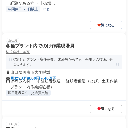
経験がある方 ・非破壊...
年間休日120日以上
+12個
気になる
正社員
各種プラント内でのげ作業現場員
株式会社 美西
安定したプラント案件多数。 未経験からでも一生モノの技術が身
につきます。
山口県周南市大字呼坂
月給30万8000円～40万円
求める人材: ・未経験者歓迎 ・経験者優遇（とび、土工作業・
プラント内作業経験者） ...
即日勤務OK
交通費支給
気になる
正社員