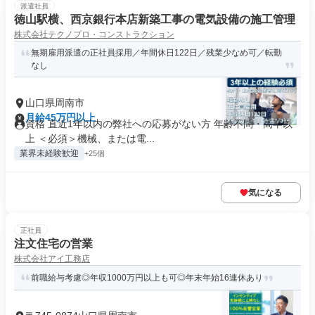
派遣社員
徳山駅横、西京銀行本店新築工事の電気設備の施工管理
株式会社テクノプロ・コンストラクション
無期雇用派遣の正社員採用／年間休日122日／残業少なめ可／転勤
なし
山口県周南市
月給45万円以上
資格 直近1年以内の弊社への応募がない方 年齢不問・高卒以
上 ＜必須＞機械、または電...
業界未経験歓迎
+25個
気になる
正社員
注文住宅の営業
株式会社アイ工務店
前職給与考慮◎年収1000万円以上も可◎年末年始16連休あり