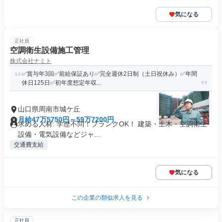
気になる
正社員
空調衛生設備施工管理
株式会社ナミト
✅賞与年3回✅前給保証あり✅完全週休2日制（土日祝休み）✅年間
休日125日✅初年度想定年収...
山口県周南市城ケ丘
月給47万5750円～59万7200円
求める人材: 学歴不問！ブランクOK！ 建築・土木・空調衛生
設備・電気設備などジャ...
交通費支給
気になる
この企業の類似求人を見る
正社員