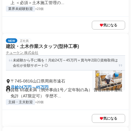
上 ＜必須＞土木施工管理の...
業界未経験歓迎
+23個
気になる
NEW
正社員
建設・土木作業スタッフ(型枠工事)
チューケン 株式会社
未経験から手に職を！月給24万～45万円＋賞与年2回◎資格取得は
会社が全額サポート◎
〒745-0816山口県周南市遠石
月給24万円～45万円
資格 65歳未満（例外事由1号／定年制の為） 普通自動車運転
免許（AT限定可） 学歴不...
主婦・主夫歓迎
+20個
気になる