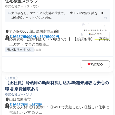
住宅検査スタッフ
株式会社アーネストワン
力仕事なし。マニュアル完備の環境で、一生モノの建築知識を！ ■
19時PCシャットダウンで無...
〒745-0003山口県周南市三番町
月給28万5000円～36万5000円
応募資格 【定年制あり（60歳まで）】 【必須条件】 ・高卒以
上の方 ・要普通自動車...
資格取得支援あり
+13個
気になる
正社員
【正社員】冷蔵庫の断熱材流し込み準備|未経験も安心の
職場|寮費補填あり
株式会社ゴーバナナ
山口県周南市
月給28万円～35万円
求める人材: ◎未経験OK ◎WEBで完結したい ◎新しい仕事に
挑戦したい方 ◎人...