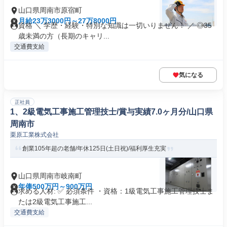
山口県周南市原宿町
月給23万3000円～27万8000円
資格 ＼ 学歴・経験・特別な知識は一切いりません！ ／ ◎35
歳未満の方（長期のキャリ...
交通費支給
気になる
正社員
1、2級電気工事施工管理技士/賞与実績7.0ヶ月分/山口県
周南市
栗原工業株式会社
創業105年超の老舗/年休125日(土日祝)/福利厚生充実
山口県周南市岐南町
年俸500万円～900万円
求める人材: ✅ 必須条件 ・資格：1級電気工事施工管理技士ま
たは2級電気工事施工...
交通費支給