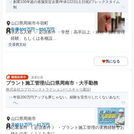
創業100年超の老舗安定企業/年休122日(土日祝)/フレックスタイム
制
山口県周南市今宿町
年俸400万円～850万円
求める人材: ✅ 必須条件 ・学歴：高卒以上 ・経験：施工管理
経験、もしくは各種設...
交通費支給
気になる
派遣社員
プラント施工管理/山口県周南市・大手勤務
株式会社コプロコンストラクション(ベスキャリ建設)
年収200万円アップも夢じゃない。経験を安売りしたくないあなた
へ。
山口県周南市
月給31万円～41万円
応募条件 《 必須条件 》 ・プラント施工管理の実務経験をお
持ちの方 《 こんな方に...