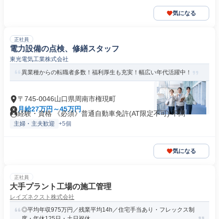
気になる
正社員
電力設備の点検、修繕スタッフ
東光電気工業株式会社
異業種からの転職者多数！福利厚生も充実！幅広い年代活躍中！
〒745-0046山口県周南市権現町
月給27万円～45万円
経験・資格 《必須》普通自動車免許(AT限定不可) 不問
主婦・主夫歓迎
+5個
気になる
正社員
大手プラント工場の施工管理
レイズネクスト株式会社
◎平均年収975万円／残業平均14h／住宅手当あり・フレックス制
度・年休125日・土日祝休...