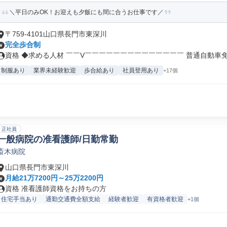
＼平日のみOK！お迎えも夕飯にも間に合うお仕事です／
〒759-4101山口県長門市東深川
完全歩合制
資格 ◆求める人材 ￣￣V￣￣￣￣￣￣￣￣￣￣￣￣￣￣ 普通自動車免許
制服あり
業界未経験歓迎
歩合給あり
社員登用あり
+17個
正社員
一般病院の准看護師/日勤常勤
斎木病院
山口県長門市東深川
月給21万7200円～25万2200円
資格 准看護師資格をお持ちの方
住宅手当あり
通勤交通費全額支給
経験者歓迎
有資格者歓迎
+1個