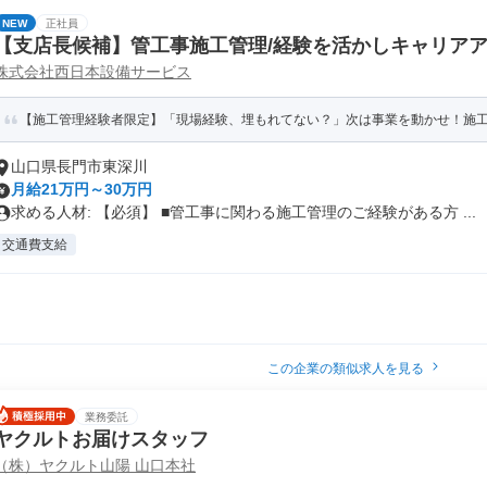
NEW
正社員
【支店長候補】管工事施工管理/経験を活かしキャリアア
株式会社西日本設備サービス
し!】
【施工管理経験者限定】「現場経験、埋もれてない？」次は事業を動かせ！施工管
山口県長門市東深川
月給21万円～30万円
求める人材: 【必須】 ■管工事に関わる施工管理のご経験がある方 ...
交通費支給
この企業の類似求人を見る
業務委託
ヤクルトお届けスタッフ
（株）ヤクルト山陽 山口本社