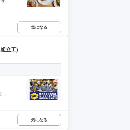
...
気になる
組立工)
..
気になる