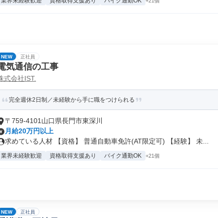
業界未経験歓迎
資格取得支援あり
バイク通勤OK
+21個
NEW
正社員
電気通信の工事
株式会社IST.
完全週休2日制／未経験から手に職をつけられる
〒759-4101山口県長門市東深川
月給20万円以上
求めている人材 【資格】 普通自動車免許(AT限定可) 【経験】 未...
業界未経験歓迎
資格取得支援あり
バイク通勤OK
+21個
NEW
正社員