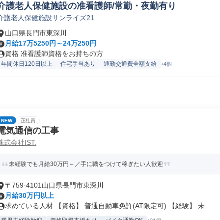
介護老人保健施設の准看護師/常勤・夜勤有り
介護老人保健施設サンライズ21
山口県長門市東深川
月給17万5250円～24万250円
資格 准看護師資格をお持ちの方
年間休日120日以上
住宅手当あり
通勤交通費全額支給
+4個
NEW
正社員
電気通信の工事
株式会社IST.
未経験でも月給30万円～／手に職をつけて稼ぎたい人歓迎
〒759-4101山口県長門市東深川
月給30万円以上
求めている人材 【資格】 普通自動車免許(AT限定可) 【経験】 未...