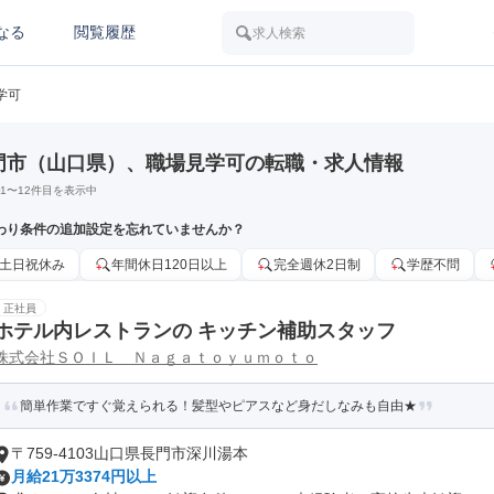
なる
閲覧履歴
求人検索
学可
門市（山口県）、職場見学可の転職・求人情報
1
〜
12
件目を表示中
わり条件の追加設定を忘れていませんか？
土日祝休み
年間休日120日以上
完全週休2日制
学歴不問
正社員
ホテル内レストランの キッチン補助スタッフ
株式会社ＳＯＩＬ Ｎａｇａｔｏｙｕｍｏｔｏ
簡単作業ですぐ覚えられる！髪型やピアスなど身だしなみも自由★
〒759-4103山口県長門市深川湯本
月給21万3374円以上