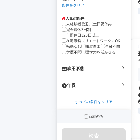
条件をクリア
人気の条件
未経験者歓迎
土日祝休み
完全週休2日制
年間休日120日以上
在宅勤務（リモートワーク）OK
転勤なし
服装自由
年齢不問
学歴不問
語学力を活かせる
雇用形態
年収
すべての条件をクリア
新着のみ
検索