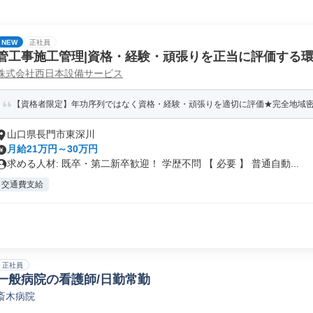
NEW
正社員
管工事施工管理|資格・経験・頑張りを正当に評価する
株式会社西日本設備サービス
【資格者限定】年功序列ではなく資格・経験・頑張りを適切に評価★完全地域密着
山口県長門市東深川
月給21万円～30万円
求める人材: 既卒・第二新卒歓迎！ 学歴不問 【 必要 】 普通自動...
交通費支給
正社員
一般病院の看護師/日勤常勤
斎木病院