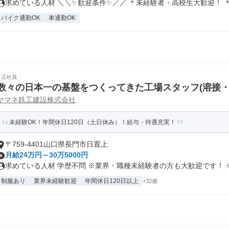
求めている人材 ＼＼✨歓迎条件✨／／ ＊未経験者・高校生大歓迎！ ＊学
バイク通勤OK
車通勤OK
正社員
数々の日本一の基盤をつくってきた工場スタッフ(溶接・
ヤマネ鉄工建設株式会社
未経験OK！年間休日120日（土日休み）！給与・待遇充実！
〒759-4401山口県長門市日置上
月給24万円～30万5000円
求めている人材 学歴不問 ※業界・職種未経験者の方も大歓迎です！ ※.
制服あり
業界未経験歓迎
年間休日120日以上
+32個