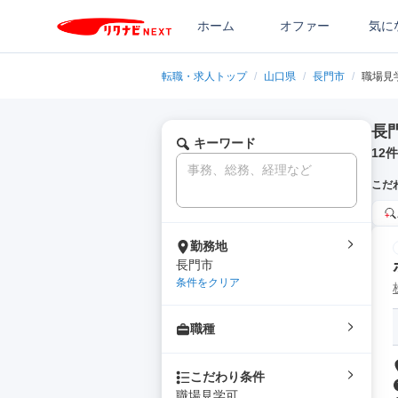
ホーム
オファー
気に
転職・求人トップ
/
山口県
/
長門市
/
職場見
長
キーワード
12
件
こだ
勤務地
長門市
条件をクリア
職種
こだわり条件
職場見学可