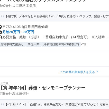
株式会社大工燃料工業所
【長門市】ノルマなし＆面接確約！40・50代も歓迎のGSスタッフ。髪型・ピ
〒759-4106山口県長門市仙崎
月給20万円～25万円
必要資格・経験 《必須》 ・普通自動車免許（AT限定可） ※入社時...
資格取得支援あり
学歴不問
月平均残業時間20時間以内
+7個
この企業の類似求人を見る
正社員
【賞 与年2回】葬儀・セレモニープランナー
有限会社塚本葬儀社
【✅日勤メイン】「面接1回」福利厚生充実⭐〈研修充実＆賞与3カ月分〉定着率10