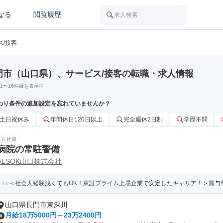
なる
閲覧履歴
求人検索
ス/接客
門市（山口県）、サービス/接客の転職・求人情報
1
〜
16
件目を表示中
わり条件の追加設定を忘れていませんか？
土日祝休み
年間休日120日以上
完全週休2日制
学歴不問
正社員
病院の常駐警備
ALSOK山口株式会社
＜社会人経験浅くてもOK！東証プライム上場企業で安定したキャリア！＞賞与
山口県長門市東深川
月給18万5000円～23万2400円