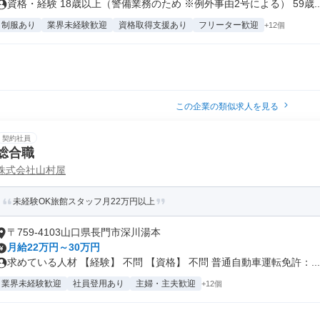
資格・経験 18歳以上（警備業務のため ※例外事由2号による） 59歳..
制服あり
業界未経験歓迎
資格取得支援あり
フリーター歓迎
+12個
この企業の類似求人を見る
契約社員
総合職
株式会社山村屋
未経験OK旅館スタッフ月22万円以上
〒759-4103山口県長門市深川湯本
月給22万円～30万円
求めている人材 【経験】 不問 【資格】 不問 普通自動車運転免許：...
業界未経験歓迎
社員登用あり
主婦・主夫歓迎
+12個