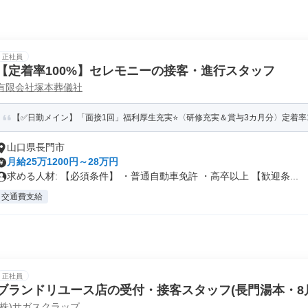
正社員
【定着率100%】セレモニーの接客・進行スタッフ
有限会社塚本葬儀社
【✅日勤メイン】「面接1回」福利厚生充実⭐〈研修充実＆賞与3カ月分〉定着率10
山口県長門市
月給25万1200円～28万円
求める人材: 【必須条件】 ・普通自動車免許 ・高卒以上 【歓迎条...
交通費支給
正社員
ブランドリユース店の受付・接客スタッフ(長門湯本・8月N
(株)サガスクラップ