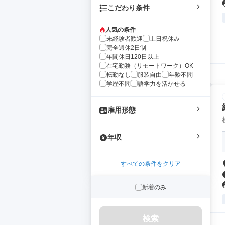
こだわり条件
人気の条件
未経験者歓迎
土日祝休み
完全週休2日制
年間休日120日以上
在宅勤務（リモートワーク）OK
転勤なし
服装自由
年齢不問
学歴不問
語学力を活かせる
雇用形態
年収
すべての条件をクリア
新着のみ
検索