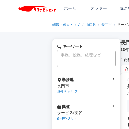
ホーム
オファー
気に
転職・求人トップ
/
山口県
/
長門市
/
サービ
長
キーワード
16
件
こだ
勤務地
長門市
条件をクリア
職種
サービス/接客
条件をクリア