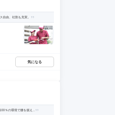
アス自由、社割も充実。
気になる
0％の環境で腰を据え...