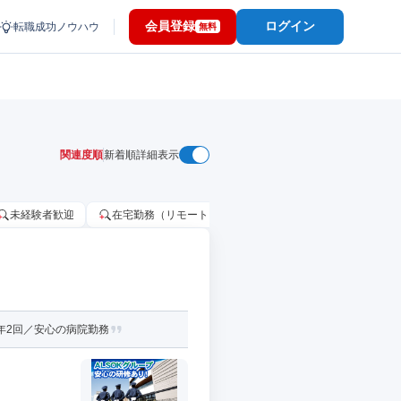
会員登録
ログイン
転職成功ノウハウ
無料
関連度順
新着順
詳細表示
未経験者歓迎
在宅勤務（リモートワーク）OK
家賃補助・住宅手当
年2回／安心の病院勤務