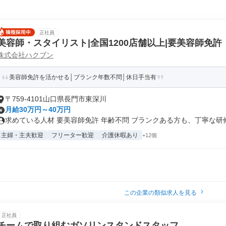
正社員
美容師・スタイリスト|全国1200店舗以上|要美容師免許
株式会社ハクブン
美容師免許を活かせる│ブランク年数不問│休日手当有
〒759-4101山口県長門市東深川
月給30万円～40万円
求めている人材 要美容師免許 年齢不問 ブランクある方も、丁寧な研修が
主婦・主夫歓迎
フリーター歓迎
介護休暇あり
+12個
この企業の類似求人を見る
正社員
チームで取り組むガソリンスタンドスタッフ