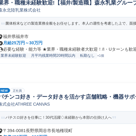
業界・職種未経験歓迎!【福井/製造職】森永乳業グループ
森永北陸乳業株式会社
ペレーター/ラインマネージャー(食品/飲料/たばこ)
菌体粉末などの製造業務全般をお任せします。本人の適性を考慮した上で、面接に
福井県福井市
月給25万円～30万円
必要な経験・能力等 ★業界・職種未経験者大歓迎！/I・Uターンも歓迎！
業界未経験歓迎
月平均残業時間20時間以内
転勤なし
+1個
NEW
正社員
パチンコ好き・データ好きを活かす店舗戦略・機器サポ
株式会社ATHREE CANVAS
パチスロ好きを仕事に！30代活躍◇未経験から本部の仕掛け人へ
〒394-0081長野県岡谷市長地権現町