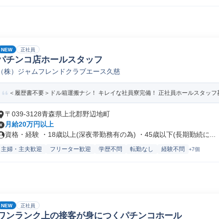
NEW
正社員
パチンコ店ホールスタッフ
（株）ジャムフレンドクラブエース久慈
＜履歴書不要＞ドル箱運搬ナシ！ キレイな社員寮完備！ 正社員ホールスタッフ
〒039-3128青森県上北郡野辺地町
月給20万円以上
資格・経験 ・18歳以上(深夜帯勤務有の為) ・45歳以下(長期勤続に...
主婦・主夫歓迎
フリーター歓迎
学歴不問
転勤なし
経験不問
+7個
NEW
正社員
ワンランク上の接客が身につくパチンコホール