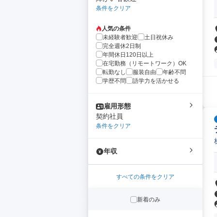
条件をクリア
人気の条件
未経験者歓迎
土日祝休み
完全週休2日制
年間休日120日以上
在宅勤務（リモートワーク）OK
転勤なし
服装自由
年齢不問
学歴不問
語学力を活かせる
雇用形態
契約社員
条件をクリア
年収
すべての条件をクリア
新着のみ