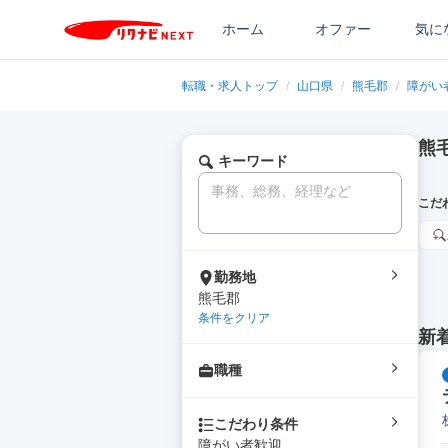
ホーム
オファー
気に
転職・求人トップ
/
山口県
/
熊毛郡
/
障がい
熊
キーワード
こだ
勤務地
熊毛郡
条件をクリア
新
職種
こだわり条件
障がい者歓迎