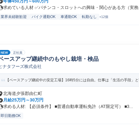
年俸450万円～600万円
求めている人材 ✅パチンコ・スロットへの興味・関心がある方（実務未
業界未経験歓迎
バイク通勤OK
車通勤OK
転勤なし
+12個
NEW
正社員
ベースアップ継続中のもやし栽培・検品
ヒナタフーズ株式会社
【ベースアップ継続中の安定工場】16時5分には自由。仕事は「生活の手段」
北海道夕張郡由仁町
月給25万円～30万円
求める人材: 【必須条件】 ■普通自動車運転免許（AT限定可） ■3...
即日勤務OK