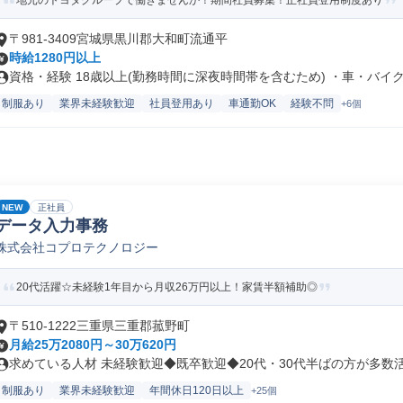
地元のトヨタグループで働きませんか！期間社員募集！正社員登用制度あり
〒981-3409宮城県黒川郡大和町流通平
時給1280円以上
資格・経験 18歳以上(勤務時間に深夜時間帯を含むため) ・車・バイク.
制服あり
業界未経験歓迎
社員登用あり
車通勤OK
経験不問
+6個
NEW
正社員
データ入力事務
株式会社コプロテクノロジー
20代活躍☆未経験1年目から月収26万円以上！家賃半額補助◎
〒510-1222三重県三重郡菰野町
月給25万2080円～30万620円
求めている人材 未経験歓迎◆既卒歓迎◆20代・30代半ばの方が多数活躍
制服あり
業界未経験歓迎
年間休日120日以上
+25個