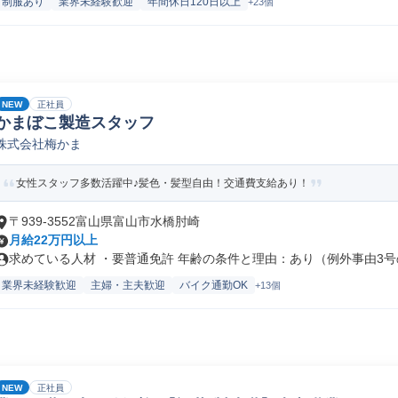
制服あり
業界未経験歓迎
年間休日120日以上
+23個
NEW
正社員
かまぼこ製造スタッフ
株式会社梅かま
女性スタッフ多数活躍中♪髪色・髪型自由！交通費支給あり！
〒939-3552富山県富山市水橋肘崎
月給22万円以上
求めている人材 ・要普通免許 年齢の条件と理由：あり（例外事由3号の.
業界未経験歓迎
主婦・主夫歓迎
バイク通勤OK
+13個
NEW
正社員