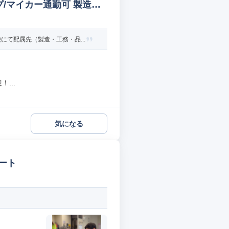
/マイカー通勤可 製造オ
て配属先（製造・工務・品...
...
気になる
ート