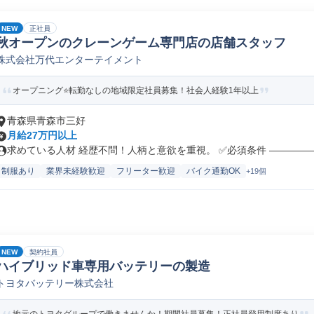
NEW
正社員
秋オープンのクレーンゲーム専門店の店舗スタッフ
株式会社万代エンターテイメント
オープニング⭐転勤なしの地域限定社員募集！社会人経験1年以上
青森県青森市三好
月給27万円以上
求めている人材 経歴不問！人柄と意欲を重視。 ✅必須条件 ――――――
制服あり
業界未経験歓迎
フリーター歓迎
バイク通勤OK
+19個
NEW
契約社員
ハイブリッド車専用バッテリーの製造
トヨタバッテリー株式会社