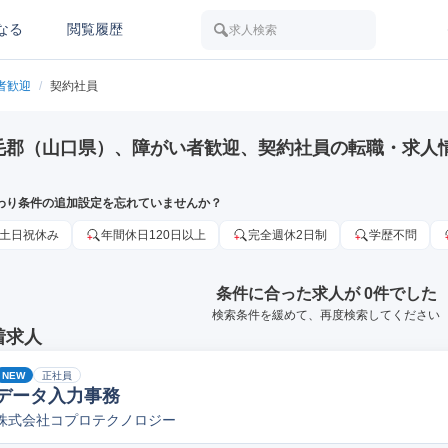
なる
閲覧履歴
求人検索
者歓迎
/
契約社員
毛郡（山口県）、障がい者歓迎、契約社員の転職・求人
わり条件の追加設定を忘れていませんか？
土日祝休み
年間休日120日以上
完全週休2日制
学歴不問
条件に合った求人が 0件でした
検索条件を緩めて、再度検索してください
着求人
NEW
正社員
データ入力事務
株式会社コプロテクノロジー