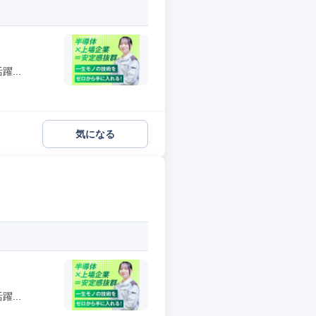
...
気になる
...