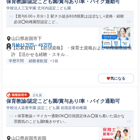
保育教諭/認定こども園/賞与あり/車・バイク通勤可
学校法人三宝学園 北河内認定こども園
【賞与6.00ヶ月分✨】駅チカ徒歩8分❗️残業はほぼなし⭐資格・経験
必須⭕幼稚園型認定こど...
山口県岩国市下
月給21万円～45万円
【応募資格】 【必須資格】 ・保育士資格および幼稚園教諭免
許 【活かせる経験・スキル...
学歴不問
経験者歓迎
+1個
気になる
正社員
保育教諭/認定こども園/賞与あり/車・バイク通勤可
学校法人染香学園 認定こども園 岩国染香幼稚園
＜保育教諭＞マイカー通勤OK⭕日祝固定休み⭕落ち着いた温かな
雰囲気のこども園❗️働きやすい...
山口県岩国市岩国