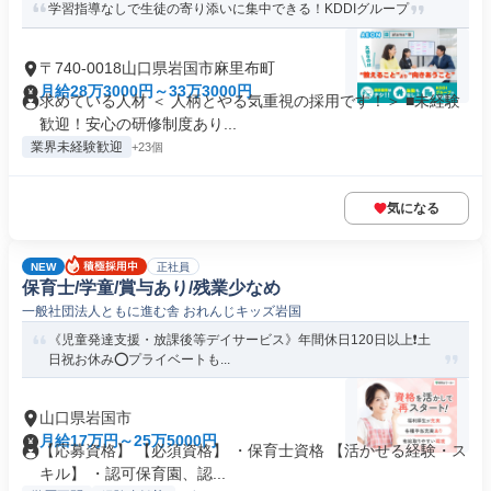
学習指導なしで生徒の寄り添いに集中できる！KDDIグループ
〒740-0018山口県岩国市麻里布町
月給28万3000円～33万3000円
求めている人材 ＜ 人柄とやる気重視の採用です！＞ ■未経験
歓迎！安心の研修制度あり...
業界未経験歓迎
+23個
気になる
NEW
正社員
保育士/学童/賞与あり/残業少なめ
一般社団法人ともに進む舎 おれんじキッズ岩国
《児童発達支援・放課後等デイサービス》年間休日120日以上❗️土
日祝お休み⭕プライベートも...
山口県岩国市
月給17万円～25万5000円
【応募資格】 【必須資格】 ・保育士資格 【活かせる経験・ス
キル】 ・認可保育園、認...