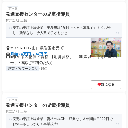
正社員
発達支援センターの児童指導員
株式会社 三葉
安定の東証上場企業！実務経験5年以上の方の募集です！持ち帰
り、残業なし！少人数で子どもひと...
〒740-0012山口県岩国市元町
月給24万円～34万円
■求める人物像・資格 【応募資格】 ・69歳以下（例外事由1
号、70歳定年制のため） ...
副業・WワークOK
+15個
気になる
正社員
発達支援センターの児童指導員
株式会社 三葉
安定の東証上場企業！資格のみOK！残業なし＆年間休日120日で
お休みもしっかり！事業拡大中...