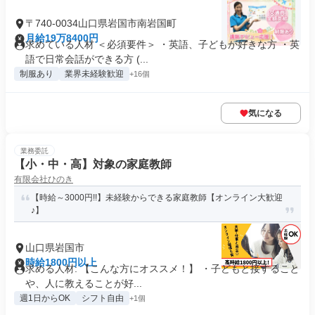
〒740-0034山口県岩国市南岩国町
月給19万8400円
求めている人材 ＜必須要件＞ ・英語、子どもが好きな方 ・英
語で日常会話ができる方 (...
制服あり
業界未経験歓迎
+16個
気になる
業務委託
【小・中・高】対象の家庭教師
有限会社ひのき
【時給～3000円!!】未経験からできる家庭教師【オンライン大歓迎
♪】
山口県岩国市
時給1800円以上
求める人材: 【こんな方にオススメ！】 ・子どもと接すること
や、人に教えることが好...
週1日からOK
シフト自由
+1個