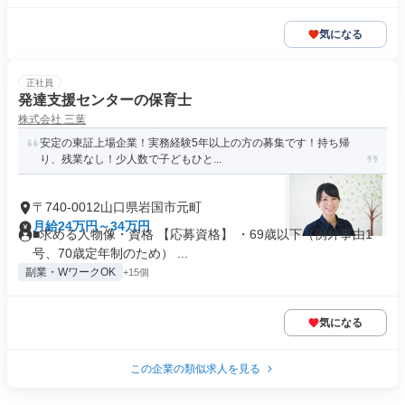
気になる
正社員
発達支援センターの保育士
株式会社 三葉
安定の東証上場企業！実務経験5年以上の方の募集です！持ち帰
り、残業なし！少人数で子どもひと...
〒740-0012山口県岩国市元町
月給24万円～34万円
■求める人物像・資格 【応募資格】 ・69歳以下（例外事由1
号、70歳定年制のため） ...
副業・WワークOK
+15個
気になる
この企業の類似求人を見る