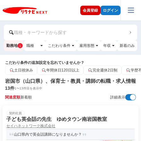
会員登録
ログイン
職種・キーワードから探す
勤務地
職種
こだわり条件
雇用形態
年収
新着のみ
1
こだわり条件の追加設定を忘れていませんか？
土日祝休み
年間休日120日以上
完全週休2日制
学歴
岩国市（山口県）、保育士・教員・講師の転職・求人情報
13
件
1
〜
13
件目を表示中
関連度順
新着順
詳細表示
契約社員
子ども英会話の先生 ゆめタウン南岩国教室
セイハネットワーク株式会社
山口県内で英会話講師になりませんか？