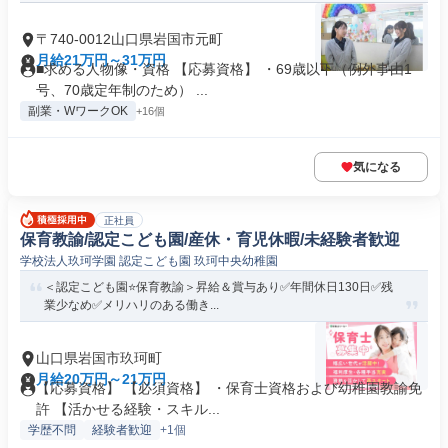
〒740-0012山口県岩国市元町
月給21万円～31万円
■求める人物像・資格 【応募資格】 ・69歳以下（例外事由1
号、70歳定年制のため） ...
副業・WワークOK
+16個
気になる
正社員
保育教諭/認定こども園/産休・育児休暇/未経験者歓迎
学校法人玖珂学園 認定こども園 玖珂中央幼稚園
＜認定こども園⭐保育教諭＞昇給＆賞与あり✅年間休日130日✅残
業少なめ✅メリハリのある働き...
山口県岩国市玖珂町
月給20万円～21万円
【応募資格】 【必須資格】 ・保育士資格および幼稚園教諭免
許 【活かせる経験・スキル...
学歴不問
経験者歓迎
+1個