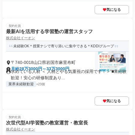
気になる
契約社員
最新AIを活用する学習塾の運営スタッフ
株式会社イーオン
未経験OK＊授業ナシで寄り添いに集中できる＊KDDIグループ
〒740-0018山口県岩国市麻里布町
月給28万3000円～33万3000円
求めている人材 ＜ 人柄とやる気重視の採用です！＞ ■未経験
歓迎！安心の研修制度あり...
業界未経験歓迎
+23個
気になる
契約社員
次世代型AI学習塾の教室運営・教室長
株式会社イーオン