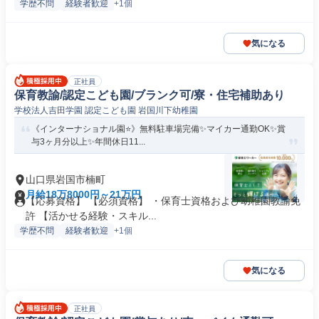
学歴不問
経験者歓迎
+1個
気になる
正社員
保育教諭/認定こども園/ブランク可/寮・住宅補助あり
学校法人吉田学園 認定こども園 岩国川下幼稚園
《インターナショナル園⭐》無料駐車場完備✨マイカー通勤OK✨賞
与3ヶ月分以上✨年間休日11...
山口県岩国市楠町
月給18万8000円～21万円
【応募資格】 【必須資格】 ・保育士資格および幼稚園教諭免
許 【活かせる経験・スキル...
学歴不問
経験者歓迎
+1個
気になる
正社員