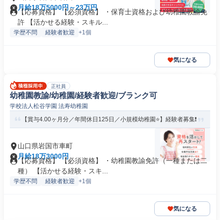
月給18万5000円～23万円
【応募資格】 【必須資格】 ・保育士資格および幼稚園教諭免
許 【活かせる経験・スキル...
学歴不問
経験者歓迎
+1個
気になる
正社員
幼稚園教諭/幼稚園/経験者歓迎/ブランク可
学校法人松谷学園 法寿幼稚園
【賞与4.00ヶ月分／年間休日125日／小規模幼稚園⭐】経験者募集❗️
山口県岩国市車町
月給18万3000円
【応募資格】 【必須資格】 ・幼稚園教諭免許（一種または二
種） 【活かせる経験・スキ...
学歴不問
経験者歓迎
+1個
気になる