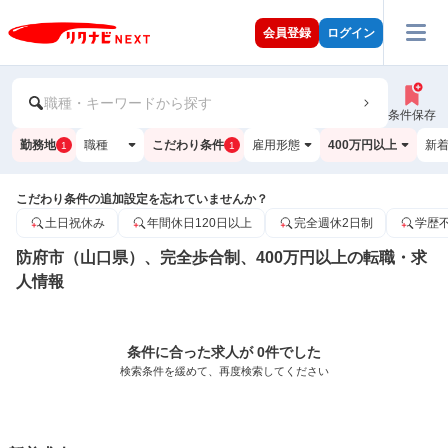
会員登録
ログイン
職種・キーワードから探す
条件保存
勤務地
職種
こだわり条件
雇用形態
400万円以上
新
1
1
こだわり条件の追加設定を忘れていませんか？
土日祝休み
年間休日120日以上
完全週休2日制
学歴
防府市（山口県）、完全歩合制、400万円以上の転職・求
人情報
条件に合った求人が 0件でした
検索条件を緩めて、再度検索してください