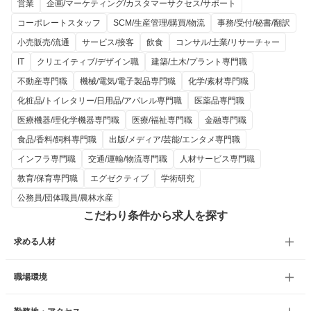
営業
企画/マーケティング/カスタマーサクセス/サポート
コーポレートスタッフ
SCM/生産管理/購買/物流
事務/受付/秘書/翻訳
小売販売/流通
サービス/接客
飲食
コンサル/士業/リサーチャー
IT
クリエイティブ/デザイン職
建築/土木/プラント専門職
不動産専門職
機械/電気/電子製品専門職
化学/素材専門職
化粧品/トイレタリー/日用品/アパレル専門職
医薬品専門職
医療機器/理化学機器専門職
医療/福祉専門職
金融専門職
食品/香料/飼料専門職
出版/メディア/芸能/エンタメ専門職
インフラ専門職
交通/運輸/物流専門職
人材サービス専門職
教育/保育専門職
エグゼクティブ
学術研究
公務員/団体職員/農林水産
こだわり条件から求人を探す
求める人材
職場環境