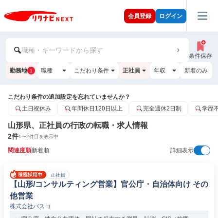
会員登録
ログイン
職種・キーワードから探す
条件保存
勤務地
職種
こだわり条件
正社員
年収
新着のみ
1
こだわり条件の追加設定を忘れていませんか？
土日祝休み
年間休日120日以上
完全週休2日制
学歴
山形県、正社員の行政の転職・求人情報
2
件
1
〜
2
件目を表示中
関連度順
新着順
詳細表示
正社員
【山形/コンサルティング営業】官公庁・自治体向け その
他営業
株式会社パスコ