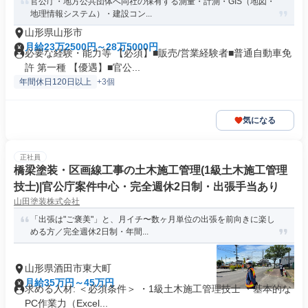
官公庁・地方公共団体へ同社の保有する測量・計測・GIS（地図・
地理情報システム）・建設コン...
山形県山形市
月給23万2500円～28万5000円
必要な経験・能力等 【必須】■販売/営業経験者■普通自動車免
許 第一種 【優遇】■官公...
年間休日120日以上
+3個
気になる
正社員
橋梁塗装・区画線工事の土木施工管理(1級土木施工管理
技士)|官公庁案件中心・完全週休2日制・出張手当あり
山田塗装株式会社
「出張は"ご褒美"」と、月イチ〜数ヶ月単位の出張を前向きに楽し
める方／完全週休2日制・年間...
山形県酒田市東大町
月給35万円～45万円
求める人材: ＜必須条件＞ ・1級土木施工管理技士 ・基本的な
PC作業力（Excel...