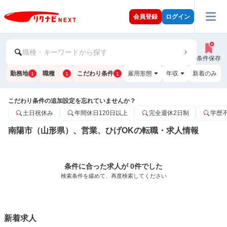
会員登録
ログイン
職種・キーワードから探す
条件保存
勤務地
職種
こだわり条件
雇用形態
年収
新着のみ
1
1
1
こだわり条件の追加設定を忘れていませんか？
土日祝休み
年間休日120日以上
完全週休2日制
学歴
南陽市（山形県）、営業、ひげOKの転職・求人情報
条件に合った求人が 0件でした
検索条件を緩めて、再度検索してください
新着求人