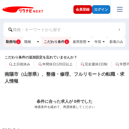
会員登録
ログイン
職種・キーワードから探す
勤務地
職種
こだわり条件
雇用形態
年収
新着のみ
1
1
こだわり条件の追加設定を忘れていませんか？
土日祝休み
年間休日120日以上
完全週休2日制
学歴
南陽市（山形県）、整備・修理、フルリモートの転職・求
人情報
条件に合った求人が 0件でした
検索条件を緩めて、再度検索してください