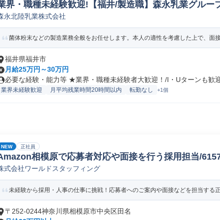
業界・職種未経験歓迎!【福井/製造職】森永乳業グループ
森永北陸乳業株式会社
ペレーター/ラインマネージャー(食品/飲料/たばこ)
菌体粉末などの製造業務全般をお任せします。本人の適性を考慮した上で、面接に
福井県福井市
月給25万円～30万円
必要な経験・能力等 ★業界・職種未経験者大歓迎！/I・Uターンも歓迎！
業界未経験歓迎
月平均残業時間20時間以内
転勤なし
+1個
NEW
正社員
Amazon相模原で応募者対応や面接を行う採用担当/61578_
株式会社ワールドスタッフィング
未経験から採用・人事の仕事に挑戦！応募者へのご案内や面接などを担当する正社
〒252-0244神奈川県相模原市中央区田名