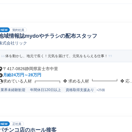
NEW
契約社員
地域情報誌mydoやチラシの配布スタッフ
株式会社リック
体を動かし、地元で長く！元気を届けて、元気をもらえる仕事！
〒417-0826静岡県富士市中里
月給24万円～28万円
求めている人材 ┏━━━━━┓ ❖ 求める人材 ┗━━━━━┛ ❖ 応..
業界未経験歓迎
年間休日120日以上
資格取得支援あり
+25個
NEW
正社員
パチンコ店のホール接客