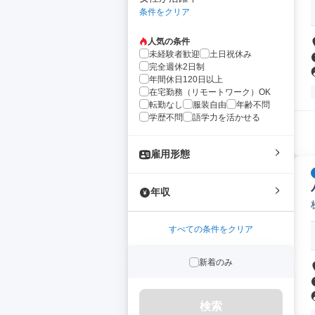
条件をクリア
人気の条件
未経験者歓迎
土日祝休み
完全週休2日制
年間休日120日以上
在宅勤務（リモートワーク）OK
転勤なし
服装自由
年齢不問
学歴不問
語学力を活かせる
雇用形態
年収
すべての条件をクリア
新着のみ
検索