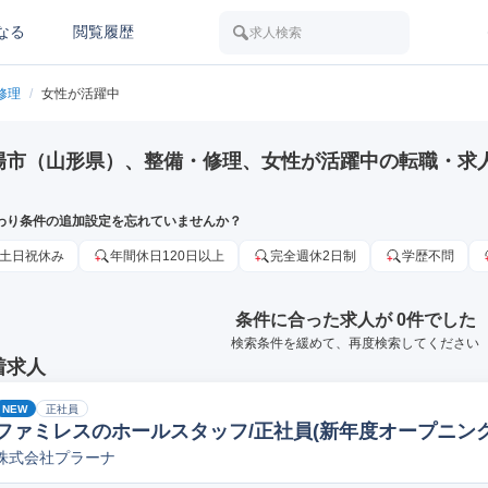
なる
閲覧履歴
求人検索
修理
/
女性が活躍中
陽市（山形県）、整備・修理、女性が活躍中の転職・求
わり条件の追加設定を忘れていませんか？
土日祝休み
年間休日120日以上
完全週休2日制
学歴不問
条件に合った求人が 0件でした
検索条件を緩めて、再度検索してください
着求人
NEW
正社員
ファミレスのホールスタッフ/正社員(新年度オープニング)
株式会社プラーナ