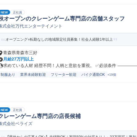
NEW
正社員
秋オープンのクレーンゲーム専門店の店舗スタッフ
株式会社万代エンターテイメント
オープニング⭐転勤なしの地域限定社員募集！社会人経験1年以上
青森県青森市三好
月給27万円以上
求めている人材 経歴不問！人柄と意欲を重視。 ✅必須条件 ――――――
制服あり
業界未経験歓迎
フリーター歓迎
バイク通勤OK
+19個
NEW
正社員
クレーンゲーム専門店の店長候補
株式会社ベライズ