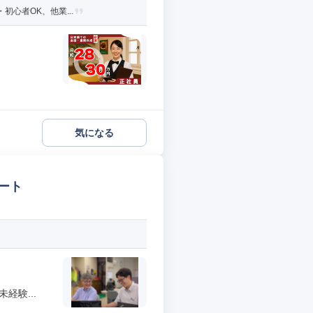
初心者OK、他業...
気になる
ート
経験...