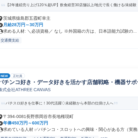
【2年連続売り上げ120％超UP】飲食経営30店舗以上/地元で長く働ける/未経験・
茨城県猿島郡五霞町幸主
月給28万円～30万円
求める人材: ＼必須資格／ なし ※外国籍の方は、日本語能力試験の...
交通費支給
NEW
正社員
パチンコ好き・データ好きを活かす店舗戦略・機器サポ
株式会社ATHREE CANVAS
パチスロ好きを仕事に！30代活躍◇未経験から本部の仕掛け人へ
〒394-0081長野県岡谷市長地権現町
年俸450万円～600万円
求めている人材 ✅パチンコ・スロットへの興味・関心がある方（実務未