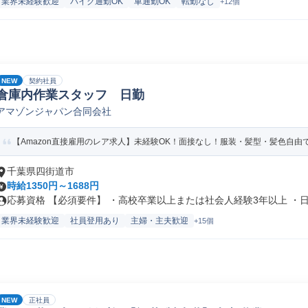
業界未経験歓迎
バイク通勤OK
車通勤OK
転勤なし
+12個
NEW
契約社員
倉庫内作業スタッフ 日勤
アマゾンジャパン合同会社
【Amazon直接雇用のレア求人】未経験OK！面接なし！服装・髪型・髪色自由で
千葉県四街道市
時給1350円～1688円
応募資格 【必須要件】 ・高校卒業以上または社会人経験3年以上 ・日本
業界未経験歓迎
社員登用あり
主婦・主夫歓迎
+15個
NEW
正社員