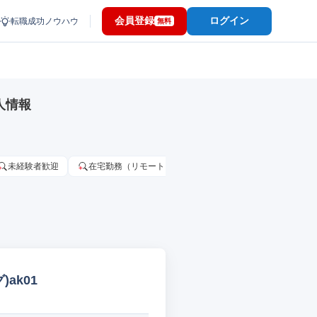
会員登録
ログイン
転職成功ノウハウ
無料
人情報
未経験者歓迎
在宅勤務（リモートワーク）OK
家賃補助・住宅手当
ak01