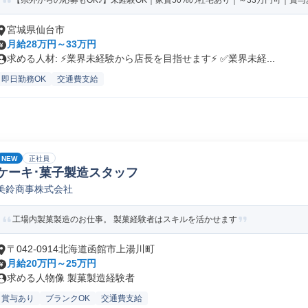
【県外からの応募もOK♪】未経験OK｜家賃50%の社宅あり｜～33万円可｜賞与あ
宮城県仙台市
月給28万円～33万円
求める人材: ⚡️業界未経験から店長を目指せます⚡️ ✅️業界未経...
即日勤務OK
交通費支給
NEW
正社員
ケーキ･菓子製造スタッフ
美鈴商事株式会社
工場内製菓製造のお仕事。 製菓経験者はスキルを活かせます
〒042-0914北海道函館市上湯川町
月給20万円～25万円
求める人物像 製菓製造経験者
賞与あり
ブランクOK
交通費支給