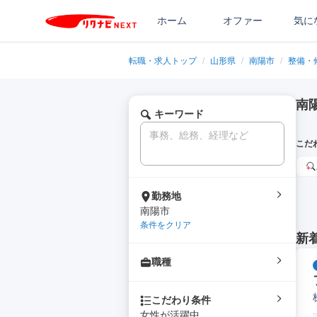
ホーム
オファー
気に
転職・求人トップ
/
山形県
/
南陽市
/
整備・
南
キーワード
こだ
勤務地
南陽市
条件をクリア
新
職種
こだわり条件
女性が活躍中