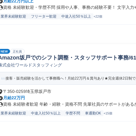
月給22万円以上
資格 未経験歓迎・学歴不問 採用や人事、事務の経験不要！ 文字入力やE
業界未経験歓迎
フリーター歓迎
中途入社50％以上
+22個
NEW
正社員
Amazon坂戸でのシフト調整・スタッフサポート事務/61578
株式会社ワールドスタッフィング
接客・販売経験を活かして事務職へ！月給22万円＆賞与あり★完全週休2日制で残
〒350-0259埼玉県坂戸市
月給22万円
資格 未経験者歓迎 年齢・経験・資格不問 先輩社員のサポートがあるから
業界未経験歓迎
中途入社50％以上
学歴不問
車通勤OK
+15個