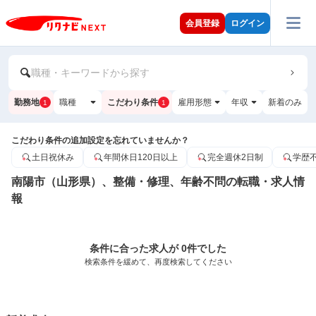
会員登録
ログイン
職種・キーワードから探す
勤務地
職種
こだわり条件
雇用形態
年収
新着のみ
1
1
こだわり条件の追加設定を忘れていませんか？
土日祝休み
年間休日120日以上
完全週休2日制
学歴
南陽市（山形県）、整備・修理、年齢不問の転職・求人情
報
条件に合った求人が 0件でした
検索条件を緩めて、再度検索してください