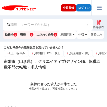
会員登録
ログイン
職種・キーワードから探す
条件保存
勤務地
職種
こだわり条件
雇用形態
年収
新着のみ
1
1
1
こだわり条件の追加設定を忘れていませんか？
土日祝休み
年間休日120日以上
完全週休2日制
学歴
南陽市（山形県）、クリエイティブ/デザイン職、転職回
数不問の転職・求人情報
条件に合った求人が 0件でした
検索条件を緩めて、再度検索してください