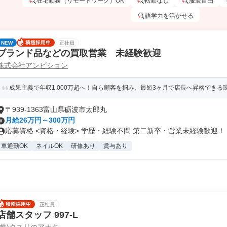
在宅勤務（リモートワーク）OK
転勤なし
服装自由
語学力を活かせる
NEW
正社員
ブランド品などの買取営業 未経験歓迎
株式会社アンビション
成果主義で年収1,000万超へ！自ら顧客を掴み、最短3ヶ月で店長へ昇格できる
〒939-1363富山県砺波市太郎丸
月給26万円～300万円
応募資格 <資格・経験> 学歴・経験不問 第二新卒・営業未経験歓迎！ .
車通勤OK
ネイルOK
研修あり
賞与あり
正社員
店舗スタッフ 997-L