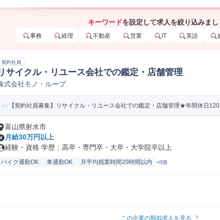
キーワード
を設定して求人を絞り込みまし
事務
経理
不動産
営業
IT
英語
契約社員
リサイクル・リユース会社での鑑定・店舗管理
株式会社モノ・ループ
【契約社員募集】リサイクル・リユース会社での鑑定・店舗管理★年間休日12
富山県射水市
月給30万円以上
経験・資格 学歴：高卒・専門卒・大卒・大学院卒以上
バイク通勤OK
車通勤OK
月平均残業時間20時間以内
+8個
この企業の類似求人を見る