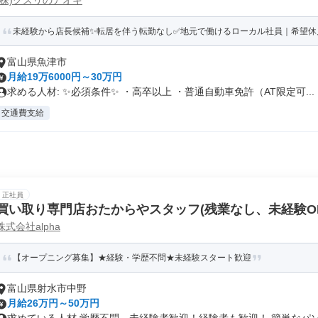
(株)クスリのアオキ
未経験から店長候補✨転居を伴う転勤なし✅地元で働けるローカル社員｜希望休
富山県魚津市
月給19万6000円～30万円
求める人材: ✨必須条件✨ ・高卒以上 ・普通自動車免許（AT限定可...
交通費支給
正社員
買い取り専門店おたからやスタッフ(残業なし、未経験O
株式会社alpha
【オープニング募集】★経験・学歴不問★未経験スタート歓迎
富山県射水市中野
月給26万円～50万円