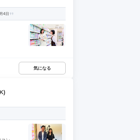
月4日
気になる
K)