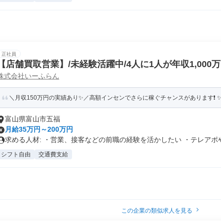
正社員
【店舗買取営業】/未経験活躍中/4人に1人が年収1,000
株式会社いーふらん
＼月収150万円の実績あり✨／高額インセンでさらに稼ぐチャンスがあります❗ ✨賞
富山県富山市五福
月給35万円～200万円
求める人材: ・営業、接客などの前職の経験を活かしたい ・テレアポや.
シフト自由
交通費支給
この企業の類似求人を見る