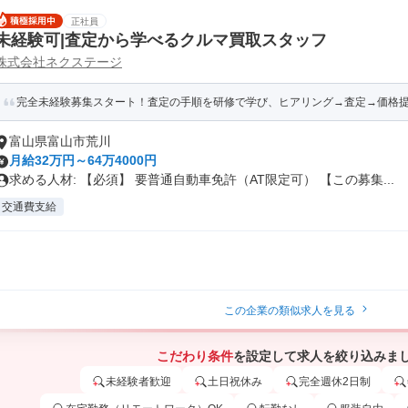
正社員
未経験可|査定から学べるクルマ買取スタッフ
株式会社ネクステージ
完全未経験募集スタート！査定の手順を研修で学び、ヒアリング→査定→価格
富山県富山市荒川
月給32万円～64万4000円
求める人材: 【必須】 要普通自動車免許（AT限定可） 【この募集...
交通費支給
この企業の類似求人を見る
こだわり条件
を設定して求人を絞り込みま
未経験者歓迎
土日祝休み
完全週休2日制