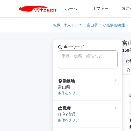
ホーム
オファー
気に
転職・求人トップ
/
富山県
/
小売販売/流通
/
富
キーワード
150
こだ
勤務地
富山県
条件をクリア
職種
仕入/流通
条件をクリア