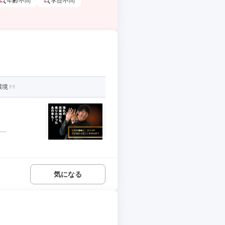
年齢不問
学歴不問
環境
..
気になる