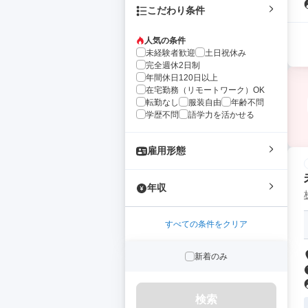
こだわり条件
人気の条件
未経験者歓迎
土日祝休み
完全週休2日制
年間休日120日以上
在宅勤務（リモートワーク）OK
転勤なし
服装自由
年齢不問
学歴不問
語学力を活かせる
雇用形態
年収
すべての条件をクリア
新着のみ
検索