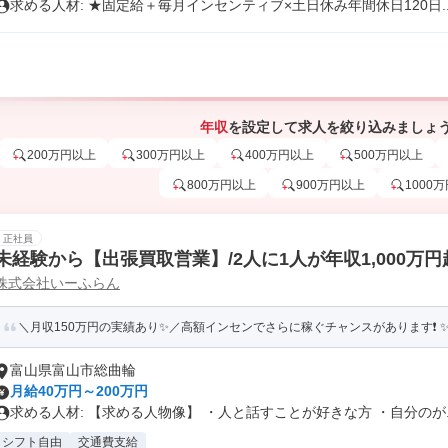
求める人材: ★固定給＋毎月インセンティブ×土日休み年間休日120日..
年収
を設定して求人を絞り込みましょ
200万円以上
300万円以上
400万円以上
500万円以上
800万円以上
900万円以上
1000
正社員
未経験から【出張買取営業】/2人に1人が年収1,000万円
株式会社いーふらん
＼月収150万円の実績あり✨／高額インセンでさらに稼ぐチャンスがあります❗ ✨賞
富山県富山市総曲輪
月給40万円～200万円
求める人材: 【求める人物像】 ・人と話すことが好きな方 ・自分のが..
シフト自由
交通費支給