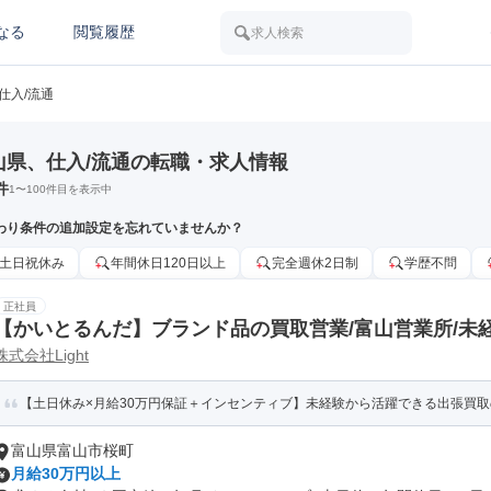
なる
閲覧履歴
求人検索
仕入/流通
山県、仕入/流通の転職・求人情報
件
1
〜
100
件目を表示中
わり条件の追加設定を忘れていませんか？
土日祝休み
年間休日120日以上
完全週休2日制
学歴不問
正社員
【かいとるんだ】ブランド品の買取営業/富山営業所/未経
株式会社Light
+毎月インセン
【土日休み×月給30万円保証＋インセンティブ】未経験から活躍できる出張買取の
富山県富山市桜町
月給30万円以上