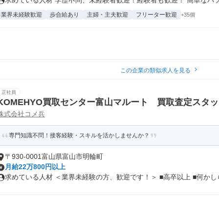
求めている人材 学歴不問、未経験者歓迎！経験者も歓迎！ 簡単なパソコ
業界未経験歓迎
歩合給あり
主婦・主夫歓迎
フリーター歓迎
+35個
この企業の類似求人を見る
正社員
KOMEHYO買取センター富山マルート 買取査定スタ
株式会社コメ兵
専門知識不問！接客経験・スキルを活かしませんか？
〒930-0001富山県富山市明輪町
月給22万800円以上
求めている人材 ＜業界未経験の方、歓迎です！＞ ■高卒以上 ■何かしら.