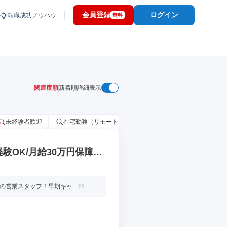
会員登録
ログイン
転職成功ノウハウ
無料
関連度順
新着順
詳細表示
未経験者歓迎
在宅勤務（リモートワーク）OK
家賃補助・住宅手当
験OK/月給30万円保障
営業スタッフ！早期キャ...