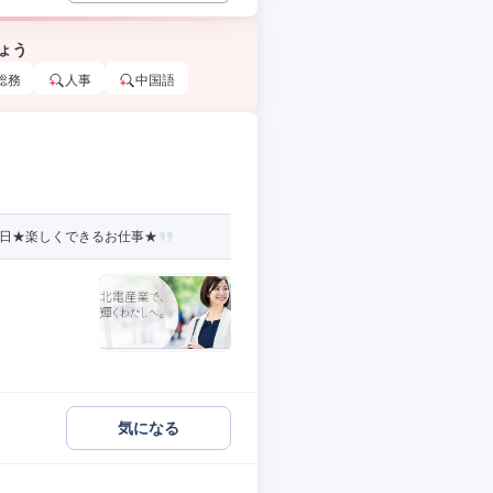
ょう
総務
人事
中国語
0日★楽しくできるお仕事★
気になる