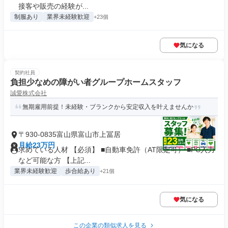
接客や販売の経験が...
制服あり
業界未経験歓迎
+23個
気になる
契約社員
負担少なめの障がい者グループホームスタッフ
誠愛株式会社
無期雇用前提！未経験・ブランクから安定収入を叶えませんか
〒930-0835富山県富山市上冨居
月給23万円
求めている人材 【必須】 ■自動車免許（AT限定可） ■PC入力
など可能な方 【上記...
業界未経験歓迎
歩合給あり
+21個
気になる
この企業の類似求人を見る