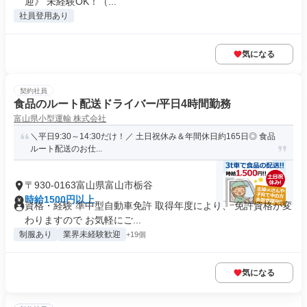
迎》 未経験OK！（...
社員登用あり
気になる
契約社員
食品のルート配送ドライバー/平日4時間勤務
富山県小型運輸 株式会社
＼平日9:30～14:30だけ！／ 土日祝休み＆年間休日約165日◎ 食品
ルート配送のお仕...
〒930-0163富山県富山市栃谷
時給1500円以上
資格・経験 準中型自動車免許 取得年度により、 免許資格が変
わりますので お気軽にご...
制服あり
業界未経験歓迎
+19個
気になる