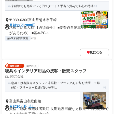
未経験でも月給22.7万円スタート！手当＆賞与で安心の待遇
〒939-0306富山県射水市手崎
月給22万7000円
求めている人材 【必須条件】 ■要普通自動車免許 （送迎業務
があるため） ■基本PCス...
業界未経験歓迎
+7個
気になる
契約社員
寝具やインテリア用品の接客・販売スタッフ
西川株式会社
急募！接客販売スタッフ／未経験・ブランクある方も活躍！主婦
(夫)・フリーター歓迎♪買い物割...
富山県富山市総曲輪
月給20万円以上
資格・経験 未経験者歓迎 長期勤務可能な方歓迎 土日祝勤務で