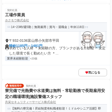
契約社員
工場作業員
ホクモウ株式会社
14~23時/週5勤｜無期雇用｜賞与・退職金｜年休118日
〒932-0136富山県小矢部市平田
時給1185円～1481円
求めている人材 ＊未経験の方、ブランクがある方歓迎 ＊安定
した環境で長く勤めたい方 ＊...
業界未経験歓迎
+20個
気になる
契約社員
寮完備で光熱費や水道費は無料・常駐勤務で長期雇用安
定の職場環境|施設警備スタッフ
共栄セキュリティーサービス株式会社
【無料の寮完備！昇給制度有転職者歓迎！ミドルやシニア活躍】即