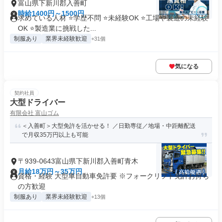
富山県下新川郡入善町
時給1400円～1500円
求めている人材 ⭐学歴不問 ⭐未経験OK ⭐工場や製造の未経験
OK ⭐製造業に挑戦した...
制服あり
業界未経験歓迎
+31個
気になる
契約社員
大型ドライバー
有限会社 富山ゴム
＜入善町＞大型免許を活かせる！ ／日勤専従／地場・中距離配送
で月収35万円以上も可能
〒939-0643富山県下新川郡入善町青木
月給18万円～35万円
資格・経験 大型車自動車免許要 ※フォークリフト免許お持ち
の方歓迎
制服あり
業界未経験歓迎
+13個