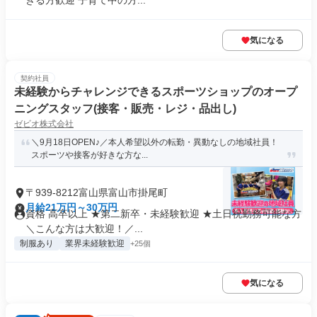
きる方歓迎 子育て中の方...
気になる
契約社員
未経験からチャレンジできるスポーツショップのオープ
ニングスタッフ(接客・販売・レジ・品出し)
ゼビオ株式会社
＼9月18日OPEN♪／本人希望以外の転勤・異動なしの地域社員！
スポーツや接客が好きな方な...
〒939-8212富山県富山市掛尾町
月給21万円～30万円
資格 高卒以上 ★第二新卒・未経験歓迎 ★土日祝勤務可能な方
＼こんな方は大歓迎！／...
制服あり
業界未経験歓迎
+25個
気になる