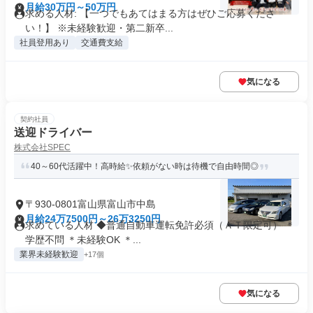
月給30万円～50万円
求める人材: 【一つでもあてはまる方はぜひご応募くださ
い！】 ※未経験歓迎・第二新卒...
社員登用あり
交通費支給
気になる
契約社員
送迎ドライバー
株式会社SPEC
40～60代活躍中！高時給✨依頼がない時は待機で自由時間◎
〒930-0801富山県富山市中島
月給24万7500円～26万3250円
求めている人材 ◆普通自動車運転免許必須（ＡＴ限定可） ＊
学歴不問 ＊未経験OK ＊...
業界未経験歓迎
+17個
気になる