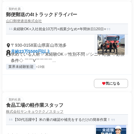
契約社員
郵便郵送の4tトラックドライバー
山口郵便逓送株式会社
未経験OK⭐入社祝金10万円⭐残業少なめ×年間休日120日⭐
〒930-0158富山県富山市池多
月給23万5500円以上
求めている人材 ✅未経験OK ✅性別不問 ✅シニア応援 ◇必須
条件◇ ￣￣V￣￣￣￣...
業界未経験歓迎
+19個
気になる
契約社員
食品工場の軽作業スタッフ
株式会社サンキョウテクノスタッフ
【50代活躍中】米の量の確認や補充をするだけの簡単作業！