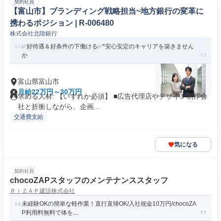
契約社員
【富山市】ブランディング戦略担当~地方銀行の変革に
携わるポジション | R-006480
株式会社北陸銀行
✅好待遇＆好条件の下働ける✅*安心安定のキャリアを築きません
か
富山県富山市
月給22万円～30万円
求める人材: 【いずれか必須】 ■広告代理店やデザイン制作会
社と折衝しながら、企画...
交通費支給
気になる
契約社員
chocoZAPスタッフのメンテナンススタッフ
ＲＩＺＡＰ建設株式会社
未経験OKの簡単な軽作業！直行直帰OK/入社祝金10万円/chocoZA
P利用料無料で体を...