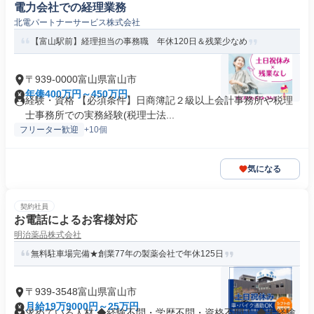
電力会社での経理業務
北電パートナーサービス株式会社
【富山駅前】経理担当の事務職 年休120日＆残業少なめ
〒939-0000富山県富山市
年俸400万円～450万円
経験・資格 【必須条件】日商簿記２級以上会計事務所や税理
士事務所での実務経験(税理士法...
フリーター歓迎
+10個
気になる
契約社員
お電話によるお客様対応
明治薬品株式会社
無料駐車場完備★創業77年の製薬会社で年休125日
〒939-3548富山県富山市
月給19万9000円～25万円
求めている人材 ◆経験不問・学歴不問・資格不問！ ◆未経験