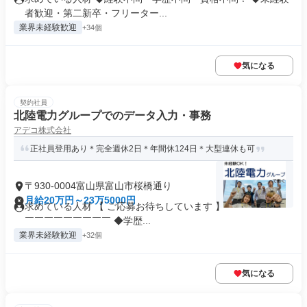
者歓迎・第二新卒・フリーター...
業界未経験歓迎
+34個
気になる
契約社員
北陸電力グループでのデータ入力・事務
アデコ株式会社
正社員登用あり＊完全週休2日＊年間休124日＊大型連休も可
〒930-0004富山県富山市桜橋通り
月給20万円～23万5000円
求めている人材 【 ご応募お待ちしています 】 ￣￣￣￣￣￣
￣￣￣￣￣￣￣￣￣ ◆学歴...
業界未経験歓迎
+32個
気になる