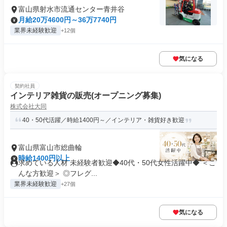
富山県射水市流通センター青井谷
月給20万4600円～36万7740円
業界未経験歓迎
+12個
気になる
契約社員
インテリア雑貨の販売(オープニング募集)
株式会社大同
40・50代活躍／時給1400円～／インテリア・雑貨好き歓迎
富山県富山市総曲輪
時給1400円以上
求めている人材 未経験者歓迎◆40代・50代女性活躍中◆ ＜こ
んな方歓迎＞ ◎フレグ...
業界未経験歓迎
+27個
気になる