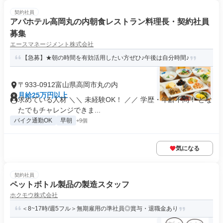
契約社員
アパホテル高岡丸の内朝食レストラン料理長・契約社員
募集
エースマネージメント株式会社
【急募】★朝の時間を有効活用したい方ぜひ♪午後は自分時間♪
〒933-0912富山県高岡市丸の内
月給25万円以上
求めている人材 ＼＼ 未経験OK！ ／／ 学歴・年齢不問！ どな
たでもチャレンジできま...
バイク通勤OK
早朝
+9個
気になる
契約社員
ペットボトル製品の製造スタッフ
ホクモウ株式会社
＜8~17時/週5フル＞無期雇用の準社員◎賞与・退職金あり