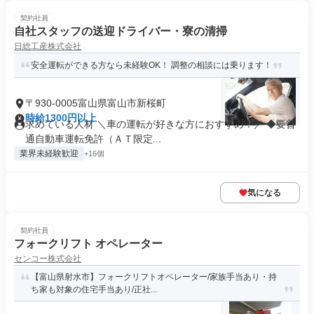
契約社員
自社スタッフの送迎ドライバー・寮の清掃
日総工産株式会社
安全運転ができる方なら未経験OK！ 調整の相談には乗ります！
〒930-0005富山県富山市新桜町
時給1300円以上
求めている人材 ＼車の運転が好きな方におすすめ！／ ◆要普
通自動車運転免許（ＡＴ限定...
業界未経験歓迎
+16個
気になる
契約社員
フォークリフト オペレーター
センコー株式会社
【富山県射水市】フォークリフトオペレーター/家族手当あり・持
ち家も対象の住宅手当あり/正社...