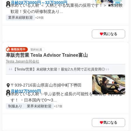
月給28万3000円～33万3000円
求めている人材 ＜ 人柄とやる気重視の採用です！＞ ■未経験
歓迎！安心の研修制度あり...
業界未経験歓迎
+24個
気になる
契約社員
車販売営業 Tesla Advisor Trainee富山
Tesla Japan合同会社
【Tesla/営業】未経験大歓迎！最短2カ月間で正社員登用◎
〒939-2716富山県富山市婦中町下轡田
月給32万5000円
求めている人材 ✨学ぶ姿勢と成長の可能性を 重視しておりま
す！ ・日本国内で0〜3...
制服あり
業界未経験歓迎
+17個
気になる