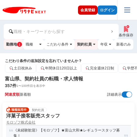
会員登録
ログイン
職種・キーワードから探す
条件保存
勤務地
職種
こだわり条件
契約社員
年収
新着のみ
1
こだわり条件の追加設定を忘れていませんか？
土日祝休み
年間休日120日以上
完全週休2日制
学歴
富山県、契約社員の転職・求人情報
357
件
1
〜
100
件目を表示中
関連度順
新着順
詳細表示
契約社員
洋菓子接客販売スタッフ
モロゾフ株式会社
《未経験歓迎》【モロゾフ】★富山大和★レギュラースタッフ募
集！