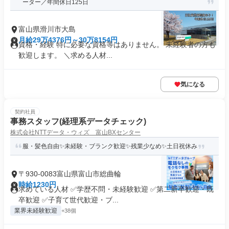
ーター／年間休日125日
富山県滑川市大島
月給29万4376円～30万8154円
資格・経験 特に必要な資格等はありません。 未経験者の方も
歓迎します。 ＼求める人材...
気になる
契約社員
事務スタッフ(経理系データチェック)
株式会社NTTデータ・ウィズ 富山BXセンター
服・髪色自由✨未経験・ブランク歓迎✨残業少なめ✨土日祝休み
〒930-0083富山県富山市総曲輪
時給1230円
求めている人材 ✅学歴不問・未経験歓迎 ✅第二新卒歓迎・既
卒歓迎 ✅子育て世代歓迎・ブ...
業界未経験歓迎
+38個