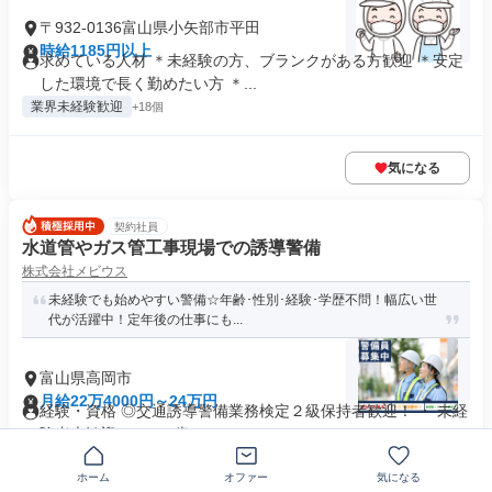
〒932-0136富山県小矢部市平田
時給1185円以上
求めている人材 ＊未経験の方、ブランクがある方歓迎 ＊安定
した環境で長く勤めたい方 ＊...
業界未経験歓迎
+18個
気になる
契約社員
水道管やガス管工事現場での誘導警備
株式会社メビウス
未経験でも始めやすい警備☆年齢･性別･経験･学歴不問！幅広い世
代が活躍中！定年後の仕事にも...
富山県高岡市
月給22万4000円～24万円
経験・資格 ◎交通誘導警備業務検定２級保持者歓迎！ ・ 未経
験者大歓迎！ ・18 歳...
制服あり
社員登用あり
+17個
ホーム
オファー
気になる