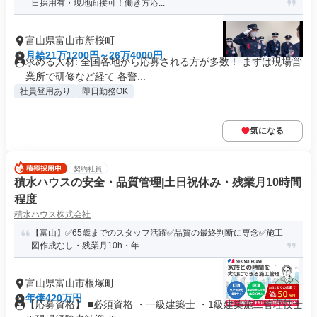
日採用有・現地面接可！働き方応...
富山県富山市新桜町
月給21万1200円～26万4000円
求める人材: 全国各地から応募される方が多数！ まずは現場営
業所で研修など経て 各警...
社員登用あり
即日勤務OK
気になる
契約社員
積水ハウスの安全・品質管理|土日祝休み・残業月10時間
程度
積水ハウス株式会社
【富山】✅65歳までのスタッフ活躍✅品質の最終判断に専念✅施工
図作成なし・残業月10h・年...
富山県富山市根塚町
年俸420万円
【応募資格】 ■必須資格 ・一級建築士 ・1級建築施工管理技士