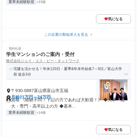
業界未経験歓迎
+23個
気になる
この企業の類似求人を見る
契約社員
学生マンションのご案内・受付
株式会社ジェイ・エス・ビー・ネットワーク
宅建を活かせる！年休120日・夏季&年末年始各7～9日／富山大学
前 徒歩3分
〒930-0887富山県富山市五福
月給21万円～24万円
資格 《経験不問！下記の方であれば大歓迎！》 ◆大学・短
大・専門・高卒以上の方 ◆基本...
業界未経験歓迎
+14個
気になる