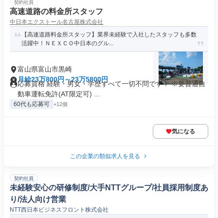
契約社員
高速道路の料金所スタッフ
中日本エクストール名古屋株式会社
【高速道路料金所スタッフ】業界未経験で入社したスタッフも多数
活躍中！ＮＥＸＣＯ中日本のグル...
富山県富山市黒崎
月給23万800円～23万5800円
応募資格 経験・男女・学歴すべて一切不問です！ ※要普通自
動車運転免許(AT限定可) ...
60代も応募可
+12個
気になる
この企業の類似求人を見る
契約社員
未経験安心の研修制度/大手NTTグループ/社員採用制度あ
り/法人向け営業
NTT西日本ビジネスフロント株式会社