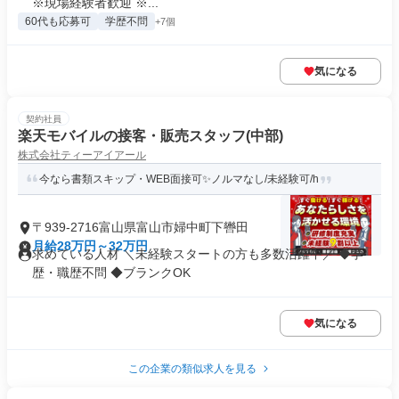
※現場経験者歓迎 ※...
60代も応募可
学歴不問
+7個
気になる
契約社員
楽天モバイルの接客・販売スタッフ(中部)
株式会社ティーアイアール
今なら書類スキップ・WEB面接可✨️ノルマなし/未経験可/h
〒939-2716富山県富山市婦中町下轡田
月給28万円～32万円
求めている人材 ＼未経験スタートの方も多数活躍中／ ◆学
歴・職歴不問 ◆ブランクOK
気になる
この企業の類似求人を見る