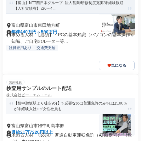
【富山】NTT西日本グループ_法人営業/研修制度充実/未経験歓迎
【入社実績有】 /20～4...
富山県富山市東田地方町
年俸440万円～590万円
求める人材: 【必須】・PCの基本知識（パソコンの基本操作や
知識、ご自宅のルーター等...
社員登用あり
交通費支給
気になる
契約社員
検査用サンプルのルート配送
株式会社ビー・エム・エル
【婦中鵜坂駅より徒歩9分】✨必要なのは普通免許のみ✨ほぼ100％
が未経験入社✨✅女性社員も...
富山県富山市婦中町島本郷
月給21万7220円以上
求める人材: 《必須》 普通自動車運転免許（AT限定可） 《歓