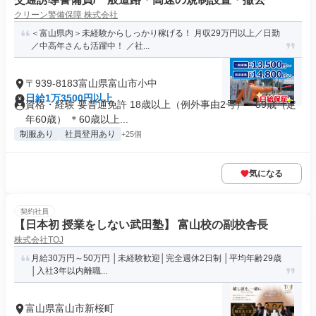
クリーン警備保障 株式会社
＜富山県内＞未経験からしっかり稼げる！ 月収29万円以上／日勤
／中高年さんも活躍中！ ／社...
〒939-8183富山県富山市小中
日給1万3500円以上
資格・経験 要普通免許 18歳以上（例外事由2号）～59歳（定
年60歳） ＊60歳以上...
制服あり
社員登用あり
+25個
気になる
契約社員
【日本初 授業をしない武田塾】 富山校の副校舎長
株式会社TOJ
月給30万円～50万円 │未経験歓迎│完全週休2日制 │平均年齢29歳
│入社3年以内離職...
富山県富山市新桜町