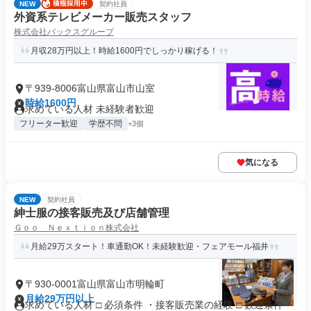
NEW
契約社員
外資系テレビメーカー販売スタッフ
株式会社バックスグループ
月収28万円以上！時給1600円でしっかり稼げる！
〒939-8006富山県富山市山室
時給1600円
求めている人材 未経験者歓迎
フリーター歓迎
学歴不問
+3個
気になる
NEW
契約社員
紳士服の接客販売及び店舗管理
Ｇｏｏ Ｎｅｘｔｉｏｎ株式会社
月給29万スタート！車通勤OK！未経験歓迎・フェアモール福井
〒930-0001富山県富山市明輪町
月給29万円以上
求めている人材 □ 必須条件 ・接客販売業の経験 □ 歓迎条件 ・