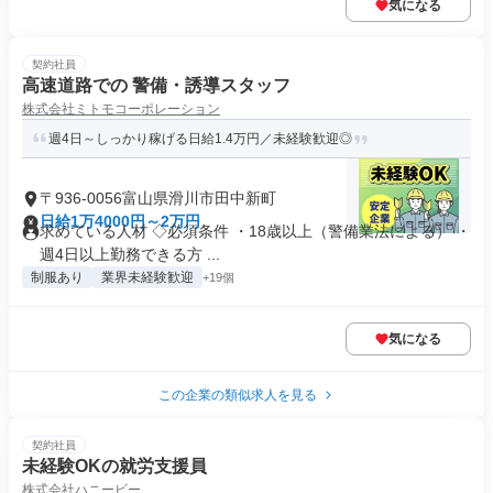
気になる
契約社員
高速道路での 警備・誘導スタッフ
株式会社ミトモコーポレーション
週4日～しっかり稼げる日給1.4万円／未経験歓迎◎
〒936-0056富山県滑川市田中新町
日給1万4000円～2万円
求めている人材 ◇必須条件 ・18歳以上（警備業法による） ・
週4日以上勤務できる方 ...
制服あり
業界未経験歓迎
+19個
気になる
この企業の類似求人を見る
契約社員
未経験OKの就労支援員
株式会社ハニービー