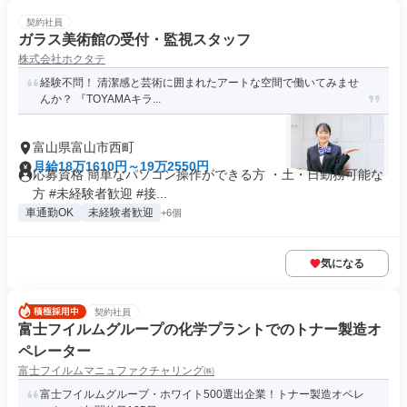
契約社員
ガラス美術館の受付・監視スタッフ
株式会社ホクタテ
経験不問！ 清潔感と芸術に囲まれたアートな空間で働いてみませ
んか？ 『TOYAMAキラ...
富山県富山市西町
月給18万1610円～19万2550円
応募資格 簡単なパソコン操作ができる方 ・土・日勤務可能な
方 #未経験者歓迎 #接...
車通勤OK
未経験者歓迎
+6個
気になる
契約社員
富士フイルムグループの化学プラントでのトナー製造オ
ペレーター
富士フイルムマニュファクチャリング㈱
富士フイルムグループ・ホワイト500選出企業！トナー製造オペレ