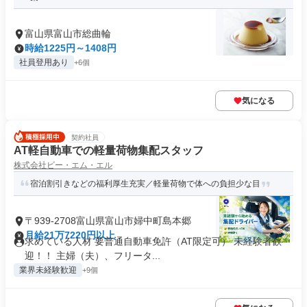
富山県富山市総曲輪
時給1225円～1408円
社員登用あり
+6個
気になる
契約社員
AT軽自動車での軽量荷物集配スタッフ
株式会社ビー・エム・エル
宿泊割引きなどの福利厚生充実／軽量荷物で体への負担少な目
〒939-2708富山県富山市婦中町島本郷
月給21万7220円以上
求めている人材 要普通自動車免許（AT限定可） 未経験者歓
迎！！ 主婦（夫）、フリータ...
業界未経験歓迎
+9個