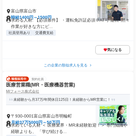
富山県富山市
時給1400円～1500円
求める人材: 【必須条件】 ・運転免許証必須※AT可 運転×黙々
作業が好きな方にピ...
社員登用あり
交通費支給
気になる
この企業の類似求人を見る
契約社員
医療営業職(MR・医療機器営業)
MIフォース株式会社
未経験から月37万/年間休日125日！未経験からMR営業に！
〒930-0001富山県富山市明輪町
月給37万5000円～50万円
求めている人材 ＜ 医療業界・MR未経験歓迎！＞ 専門知識や
経験よりも、 「学び続ける...