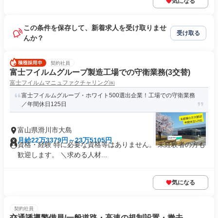
気になる
この条件を保存して、新着求人を受け取りませ
受け取る
んか？
契約社員
富士フイルムグループ製造工場での守衛業務(3交替)
富士フイルムマニュファクチャリング㈱
富士フイルムグループ・ホワイト500選出企業！工場での守衛業務
／年間休日125日
富山県滑川市大島
月給22万3379円～23万5105円
資格・経験 特に必要な資格等はありません。 未経験者の方も
歓迎します。 ＼求める人材...
気になる
契約社員
交通誘導警備員/一般道路・高速の規制設置・撤去