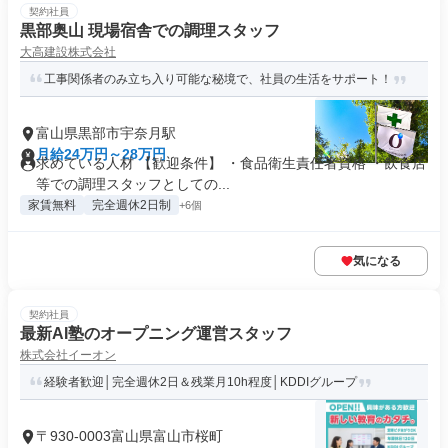
契約社員
黒部奥山 現場宿舎での調理スタッフ
大高建設株式会社
工事関係者のみ立ち入り可能な秘境で、社員の生活をサポート！
富山県黒部市宇奈月駅
月給24万円～28万円
求めている人材 【歓迎条件】 ・食品衛生責任者資格 ・飲食店
等での調理スタッフとしての...
家賃無料
完全週休2日制
+6個
気になる
契約社員
最新AI塾のオープニング運営スタッフ
株式会社イーオン
経験者歓迎│完全週休2日＆残業月10h程度│KDDIグループ
〒930-0003富山県富山市桜町