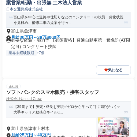
案営業/転勤・出張無 土木法人営業
日本交通興業株式会社
富山県を中心に道路や仕切りなどのコンクリートの状態・劣化状況
を見極め、補修工事の提案を行っ...
富山県魚津市
月給30万円～36万6000円
必要な経験・能力等 【必須資格】普通自動車第一種免許(AT限
定可) コンクリート技師...
業界未経験歓迎
+7個
気になる
正社員
ソフトバンクのスマホ販売・接客スタッフ
株式会社United Crew
【39歳まで】安定×成長を実現✅ゼロから学べて“手に職”がつく✨
大手キャリア勤務◎ネイルO...
富山県魚津市上村木
月給25万円～40万円