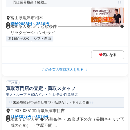
円は業界最高！経験...
富山県魚津市相木
時給2088円～3510円
求める人材: ✅：必須条件 ━━━━━━━━━━━━━━━ ◆
リラクゼーションセラピ...
週1日からOK
シフト自由
気になる
この企業の類似求人を見る
正社員
買取専門店の査定・買取スタッフ
モノ・ループ MEGAドン・キホ-テUNY魚津店
未経験歓迎◎完全反響型・転勤なし・ネイル自由
〒937-0851富山県魚津市住吉
月給30万円～36万円
求めている人材 ◆ 応募条件 ・39歳以下の方（長期キャリア形
成のため） ・学歴不問 ...