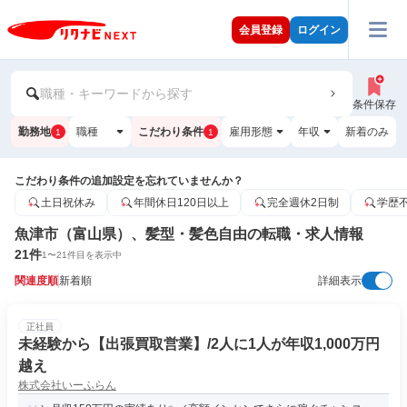
会員登録
ログイン
職種・キーワードから探す
条件保存
勤務地
職種
こだわり条件
雇用形態
年収
新着のみ
1
1
こだわり条件の追加設定を忘れていませんか？
土日祝休み
年間休日120日以上
完全週休2日制
学歴
魚津市（富山県）、髪型・髪色自由の転職・求人情報
21
件
1
〜
21
件目を表示中
関連度順
新着順
詳細表示
正社員
未経験から【出張買取営業】/2人に1人が年収1,000万円
越え
株式会社いーふらん