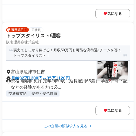
気になる
正社員
トップスタイリスト/理容
阪南理美容株式会社
実力でしっかり稼げる！月収50万円も可能な高待遇♪チームを導く
トップスタイリスト！
富山県魚津市住吉
月給32万1200円～35万1120円
資格 理容師免許 定年制60歳（延長雇用65歳） 学歴不問 下記
などの経験がある方は必...
交通費支給
髪型・髪色自由
気になる
この企業の類似求人を見る