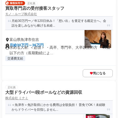
正社員
買取専門店の受付接客スタッフ
モノ・ループ株式会社
月給30万円〜／年120日休み！「想い出」を査定する鑑定士へ。会
話を楽しみながら稼げる未経...
富山県魚津市住吉
月給30万円～36万円
求める人材: ＜必須＞ ・高卒、専門卒、大卒以上の方 ・49歳
以下の方（長期勤続によ...
交通費支給
気になる
正社員
大型ドライバー/段ボールなどの資源回収
株式会社 ミナミ
＜魚津市＞免許取得にかかる費用は全額負担！ 普免でOK！未経験
からドライバーを目指しません...