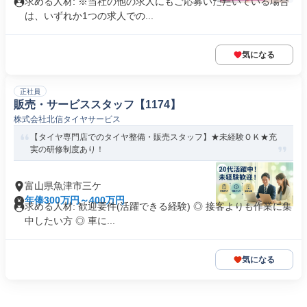
求める人材: ※当社の他の求人にもご応募いただいている場合
は、いずれか1つの求人での...
気になる
正社員
販売・サービススタッフ【1174】
株式会社北信タイヤサービス
【タイヤ専門店でのタイヤ整備・販売スタッフ】★未経験ＯＫ★充
実の研修制度あり！
富山県魚津市三ケ
年俸300万円～400万円
求める人材: 歓迎要件(活躍できる経験) ◎ 接客よりも作業に集
中したい方 ◎ 車に...
気になる