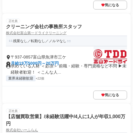
気になる
正社員
クリーニング会社の事務所スタッフ
株式会社富山第一ドライクリーニング
残業なし／転勤なし／ノルマなし
〒937-0857富山県魚津市三ケ
月給19万5000円～20万円
求めている人材 ＜必須＞ 前職・経験・専門資格など不問 ▶未
経験者歓迎！ ＜こんな人...
業界未経験歓迎
+22個
気になる
正社員
【店舗買取営業】/未経験活躍中/4人に1人が年収1,000万
円
株式会社いーふらん