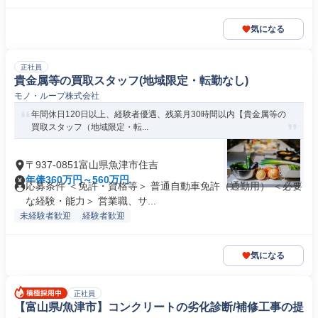
気になる
正社員
貴金属等の買取スタッフ(地域限定・転勤なし)
モノ・ループ株式会社
年間休日120日以上、経験者優遇、残業月30時間以内【貴金属等の
買取スタッフ（地域限定・転...
〒937-0851富山県魚津市住吉
年俸360万円～560万円
応募条件 ＜免許・資格等＞ 普通自動車免許（通勤用） ＜必要
な経験・能力＞ 営業職、サ...
未経験者歓迎
経験者歓迎
気になる
正社員
【富山県/魚津市】コンクリートの劣化診断/補修工事の提