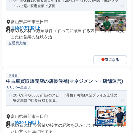
✨年間休日120日＆残業少なめ！20代で年収800万円超！東証プラ
イム上場✅安定企業で店長...
富山県黒部市三日市
月給30万円以上
求める人材: ✊️必須条件（すべてに該当する方） ✨接客・販売
または営業の経験を活...
交通費支給
気になる
正社員
中古車買取販売店の店長候補(マネジメント・店舗運営)
ガリバー黒部店
20代で年収800万円超のスピード昇格も可能❗️東証プライム上場の
安定基盤で店長候補を募集...
富山県黒部市三日市
月給30万円以上
求める人材: ✨️営業や接客の経験を活かしてキャリアアップし
たい方へ✨️ 車に関する...