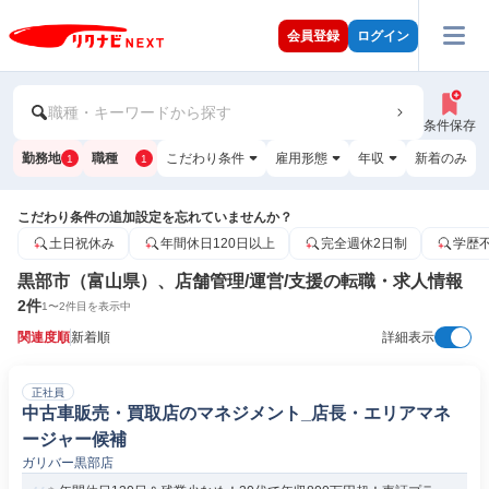
会員登録
ログイン
職種・キーワードから探す
条件保存
勤務地
職種
こだわり条件
雇用形態
年収
新着のみ
1
1
こだわり条件の追加設定を忘れていませんか？
土日祝休み
年間休日120日以上
完全週休2日制
学歴
黒部市（富山県）、店舗管理/運営/支援の転職・求人情報
2
件
1
〜
2
件目を表示中
関連度順
新着順
詳細表示
正社員
中古車販売・買取店のマネジメント_店長・エリアマネ
ージャー候補
ガリバー黒部店