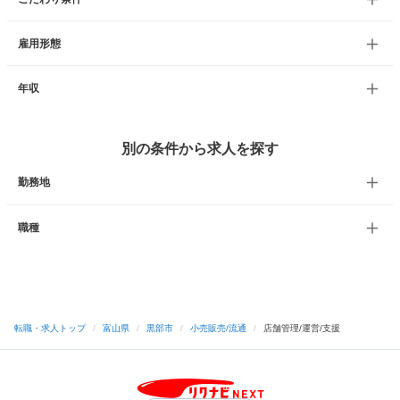
雇用形態
年収
別の条件から求人を探す
勤務地
職種
転職・求人トップ
/
富山県
/
黒部市
/
小売販売/流通
/
店舗管理/運営/支援