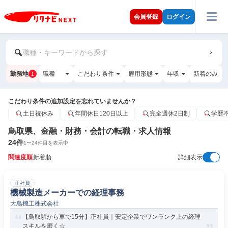
会員登録
ログイン
職種・キーワードから探す
勤務地
職種
こだわり条件
雇用形態
年収
新着のみ
1
こだわり条件の追加設定を忘れていませんか？
土日祝休み
年間休日120日以上
完全週休2日制
学歴
鳥取県、金融・財務・会計の転職・求人情報
24
件
1
〜
24
件目を表示中
関連度順
新着順
詳細表示
正社員
機械製造メーカーでの経理事務
大鳥機工株式会社
【鳥取駅から車で15分】正社員｜安定企業でワンランク上の経理
スキルを磨く☆