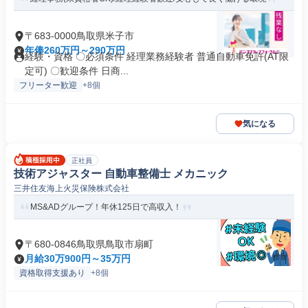
〒683-0000鳥取県米子市
年俸260万円～290万円
経験・資格 〇必須条件 経理業務経験者 普通自動車免許(AT限
定可) 〇歓迎条件 日商...
フリーター歓迎
+8個
気になる
正社員
技術アジャスター 自動車整備士 メカニック
三井住友海上火災保険株式会社
MS&ADグループ！年休125日で高収入！
〒680-0846鳥取県鳥取市扇町
月給30万900円～35万円
資格取得支援あり
+8個