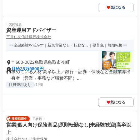
気になる
契約社員
資産運用アドバイザー
三井住友信託銀行株式会社
金融経験を活かす｜新規営業なし・転勤なし｜要普免｜無期転換
〒680-0822鳥取県鳥取市今町
月給25万9800円
求めている人材 高卒以上／銀行・証券・保険など金融業界出
身者（営業・事務など職種不問）...
社員登用あり
+14個
気になる
正社員
営業|個人向け保険商品|原則転勤なし|未経験歓迎|高卒以
上
株式会社かんぽ生命保険