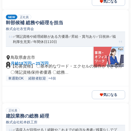
気になる
NEW
正社員
幹部候補 総務や経理を担当
株式会社衣笠商会
✅簿記資格や経理経験がある方優遇✅昇給・賞与あり✅日祝休✅福
利厚生充実✅年間休日110日
鳥取県倉吉市
月給18万円～25万円
【応募資格】 〇基本的なワード・エクセルの操作ができる方
〇簿記資格保持者優遇 〇総務...
車通勤OK
経験者歓迎
+4個
気になる
正社員
建設業務の総務 経理
株式会社松本鉄工所
✅高収入が目指せる！経験やこれまでの給与を考慮✅残業なしでプ