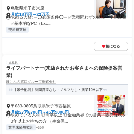
鳥取県米子市米原
月給18万円～22万円
求める人材: ➖⭕必須条件⭕➖ ✅業種問わずの経理・事務経験
✅基本的なPC（Exc...
交通費支給
気になる
正社員
ライフパートナー(来店されたお客さまへの保険提案営
業)
ほけんの窓口グループ株式会社
【米子配属】訪問営業なし・ノルマなし・残業10H以下
〒683-0805鳥取県米子市西福原
月給27万6700円～45万5000円
求めている人材 ◎高卒以上 ◎金融業界での営業・販売経験を
3年以上お持ちの方 （生命保...
業界未経験歓迎
+26個