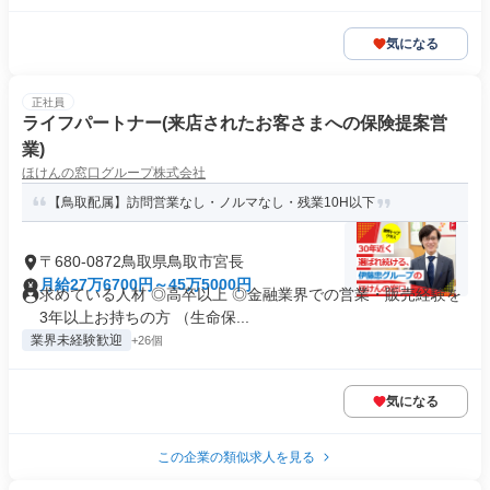
気になる
正社員
ライフパートナー(来店されたお客さまへの保険提案営
業)
ほけんの窓口グループ株式会社
【鳥取配属】訪問営業なし・ノルマなし・残業10H以下
〒680-0872鳥取県鳥取市宮長
月給27万6700円～45万5000円
求めている人材 ◎高卒以上 ◎金融業界での営業・販売経験を
3年以上お持ちの方 （生命保...
業界未経験歓迎
+26個
気になる
この企業の類似求人を見る