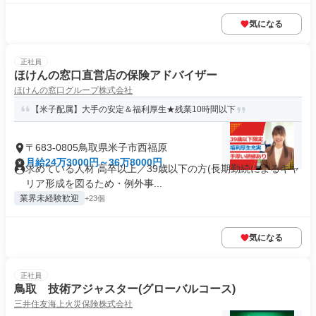
気になる
正社員
ほけんの窓口直営店の保険アドバイザー
ほけんの窓口グループ株式会社
【米子配属】大手の安定＆福利厚生★残業10時間以下
〒683-0805鳥取県米子市西福原
月給24万3000円～36万8000円
求めている人材 高卒以上／39歳以下の方(長期勤続によるキャ
リア形成を図るため・例外事...
業界未経験歓迎
+23個
気になる
正社員
鳥取 技術アジャスター(グローバルコース)
三井住友海上火災保険株式会社