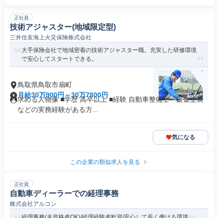
正社員
技術アジャスター(地域限定型)
三井住友海上火災保険株式会社
大手保険会社で地域密着の技術アジャスター職。充実した研修環境
で安心してスタートできる。
鳥取県鳥取市扇町
月給30万900円～30万7800円
求める人物像 ■学歴 高卒以上 ■経験 自動車整備士・鈑金塗装
などの実務経験がある方...
気になる
この企業の類似求人を見る
正社員
自動車ディーラーでの経理事務
株式会社アルコン
経理事務(未資格者OK)/経理経験者歓迎/安心して長く働ける環境