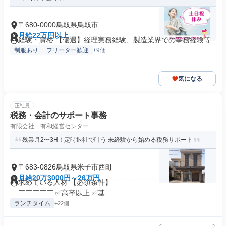
〒680-0000鳥取県鳥取市
月給22万円以上
経験・資格 【優遇】経理実務経験、製造業界での事務経験等
制服あり
フリーター歓迎
+9個
気になる
正社員
税務・会計のサポート事務
有限会社 有和経営センター
残業月2〜3H！定時退社で叶う 未経験から始める税務サポート
〒683-0826鳥取県米子市西町
月給20万3000円～26万円
求めている人材 【必須条件】 ￣￣￣￣￣￣￣￣￣￣￣￣￣￣
￣￣￣￣￣ ✅高卒以上 ✅基...
ランチタイム
+22個