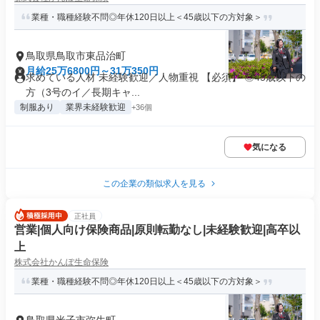
業種・職種経験不問◎年休120日以上＜45歳以下の方対象＞
鳥取県鳥取市東品治町
月給25万6800円～31万350円
求めている人材 未経験歓迎／人物重視 【必須】 ◎45歳以下の
方（3号のイ／長期キャ...
制服あり
業界未経験歓迎
+36個
気になる
この企業の類似求人を見る
正社員
営業|個人向け保険商品|原則転勤なし|未経験歓迎|高卒以
上
株式会社かんぽ生命保険
業種・職種経験不問◎年休120日以上＜45歳以下の方対象＞