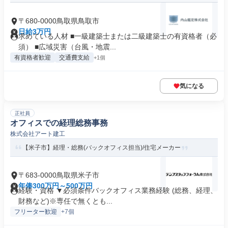
〒680-0000鳥取県鳥取市
日給3万円
求めている人材 ■一級建築士または二級建築士の有資格者（必
須） ■広域災害（台風・地震...
有資格者歓迎
交通費支給
+1個
気になる
正社員
オフィスでの経理総務事務
株式会社アート建工
【米子市】経理・総務(バックオフィス担当)/住宅メーカー
〒683-0000鳥取県米子市
年俸300万円～500万円
経験・資格 ▼必須条件バックオフィス業務経験 (総務、経理、
財務など)※専任で無くとも...
フリーター歓迎
+7個