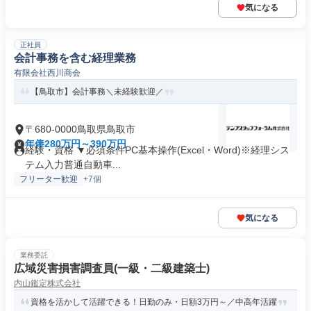
気になる
正社員
会計事務を含む経理業務
有限会社西川商会
【鳥取市】会計事務＼未経験歓迎／
〒680-0000鳥取県鳥取市
年俸280万円～390万円
経験・資格 ▼必須条件PC基本操作(Excel・Word)※経理シス
テム入力普通自動車...
フリーター歓迎
+7個
気になる
業務委託
広域災害損害調査員(一級・二級建築士)
内山鑑定株式会社
資格を活かして活躍できる！日勤のみ・日額3万円～／中高年活躍