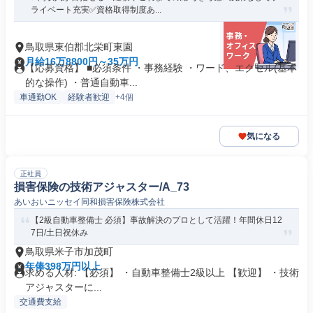
ライベート充実✅資格取得制度あ...
鳥取県東伯郡北栄町東園
月給16万8800円～35万円
【応募資格】 ■必須条件 ・事務経験 ・ワード、エクセル(基本
的な操作) ・普通自動車...
車通勤OK
経験者歓迎
+4個
気になる
正社員
損害保険の技術アジャスター/A_73
あいおいニッセイ同和損害保険株式会社
【2級自動車整備士 必須】事故解決のプロとして活躍！年間休日12
7日/土日祝休み
鳥取県米子市加茂町
年俸398万円以上
求める人材: 【必須】 ・自動車整備士2級以上 【歓迎】 ・技術
アジャスターに...
交通費支給