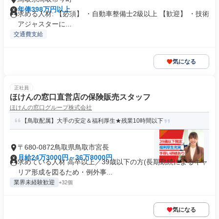
年俸398万円以上
求める人材: 【必須】 ・自動車整備士2級以上 【歓迎】 ・技術
アジャスターに...
交通費支給
気になる
正社員
ほけんの窓口直営店の保険販売スタッフ
ほけんの窓口グループ株式会社
【鳥取配属】大手の安定＆福利厚生★残業10時間以下
〒680-0872鳥取県鳥取市宮長
月給24万3000円～36万8000円
求めている人材 高卒以上／39歳以下の方(長期勤続によるキャ
リア形成を図るため・例外事...
業界未経験歓迎
+32個
気になる