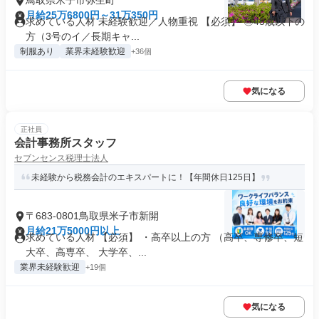
鳥取県米子市弥生町
月給25万6800円～31万350円
求めている人材 未経験歓迎／人物重視 【必須】 ◎45歳以下の
方（3号のイ／長期キャ...
制服あり
業界未経験歓迎
+36個
気になる
正社員
会計事務所スタッフ
セブンセンス税理士法人
未経験から税務会計のエキスパートに！【年間休日125日】
〒683-0801鳥取県米子市新開
月給21万5000円以上
求めている人材 【必須】 ・高卒以上の方 （高卒、専修卒、短
大卒、高専卒、 大学卒、...
業界未経験歓迎
+19個
気になる