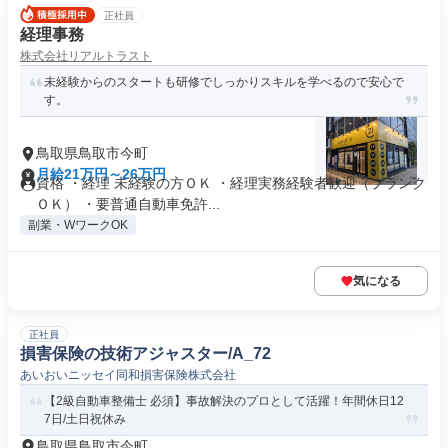
正社員
経理事務
株式会社リアルトラスト
未経験からのスタートも研修でしっかりスキルを学べるので安心で
す。
鳥取県鳥取市今町
月給21万円～26万円
資格 ・経理 未経験の方ＯＫ ・経理実務経験者歓迎（ブランク
ＯＫ） ・要普通自動車免許...
副業・WワークOK
気になる
正社員
損害保険の技術アジャスター/A_72
あいおいニッセイ同和損害保険株式会社
【2級自動車整備士 必須】事故解決のプロとして活躍！年間休日12
7日/土日祝休み
鳥取県鳥取市今町