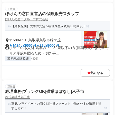
正社員
ほけんの窓口直営店の保険販売スタッフ
ほけんの窓口グループ株式会社
【鳥取配属】大手の安定＆福利厚生★残業10時間以下
〒680-0915鳥取県鳥取市緑ケ丘
月給24万3000円～36万8000円
求めている人材 高卒以上／39歳以下の方(長期勤続によるキャ
リア形成を図るため・例外事...
業界未経験歓迎
+32個
気になる
正社員
経理事務|ブランクOK|残業ほぼなし|米子市
株式会社塗彩工房
家庭/プライベートの両立◎社員ファーストで働きやすい環境を追
求します！