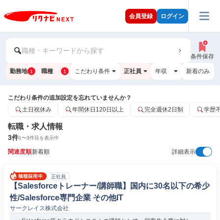
会員登録
ログイン
職種・キーワードから探す
条件保存
勤務地
職種
こだわり条件
正社員
年収
新着のみ
1
1
こだわり条件の追加設定を忘れていませんか？
土日祝休み
年間休日120日以上
完全週休2日制
学歴
転職・求人情報
3
件
1
〜
3
件目を表示中
関連度順
新着順
詳細表示
正社員
【Salesforceトレーナー/講師職】国内に30名以下の希少
性/Salesforce専門企業 その他IT
サークレイス株式会社