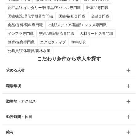
化粧品/トイレタリー/日用品/アパレル専門職
医薬品専門職
医療機器/理化学機器専門職
医療/福祉専門職
金融専門職
食品/香料/飼料専門職
出版/メディア/芸能/エンタメ専門職
インフラ専門職
交通/運輸/物流専門職
人材サービス専門職
教育/保育専門職
エグゼクティブ
学術研究
公務員/団体職員/農林水産
こだわり条件から求人を探す
求める人材
職場環境
勤務地・アクセス
勤務時間・休日
給与