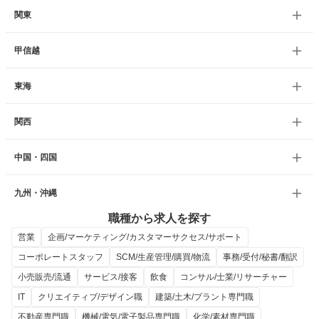
関東
甲信越
東海
関西
中国・四国
九州・沖縄
職種から求人を探す
営業
企画/マーケティング/カスタマーサクセス/サポート
コーポレートスタッフ
SCM/生産管理/購買/物流
事務/受付/秘書/翻訳
小売販売/流通
サービス/接客
飲食
コンサル/士業/リサーチャー
IT
クリエイティブ/デザイン職
建築/土木/プラント専門職
不動産専門職
機械/電気/電子製品専門職
化学/素材専門職