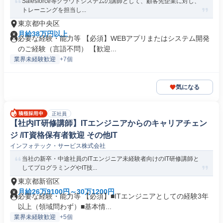
Salesforce等クラウドシステムの講師として、顧客先企業に対し、
トレーニングを担当し...
東京都中央区
月給38万円以上
必要な経験・能力等 【必須】WEBアプリまたはシステム開発
のご経験（言語不問） 【歓迎...
業界未経験歓迎
+7個
気になる
正社員
【社内IT研修講師】ITエンジニアからのキャリアチェン
ジ /IT資格保有者歓迎 その他IT
インフォテック・サービス株式会社
当社の新卒・中途社員のITエンジニア未経験者向けのIT研修講師と
してプログラミングやIT技...
東京都新宿区
月給26万9100円～30万1200円
必要な経験・能力等 【必須】■ITエンジニアとしての経験3年
以上（領域問わず）■基本情...
業界未経験歓迎
+5個