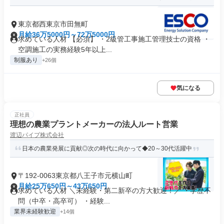
東京都西東京市田無町
月給36万5000円～72万5000円
求めている人材 【必須】 ・2級管工事施工管理技士の資格 ・
空調施工の実務経験5年以上...
制服あり
+26個
気になる
正社員
理想の農業プラントメーカーの法人ルート営業
渡辺パイプ株式会社
日本の農業発展に貢献◎次の時代に向かって◆20～30代活躍中
〒192-0063東京都八王子市元横山町
月給25万650円～43万650円
求めている人材 ＼未経験・第二新卒の方大歓迎！／ ・学歴不
問（中卒・高卒可） ・経験...
業界未経験歓迎
+14個