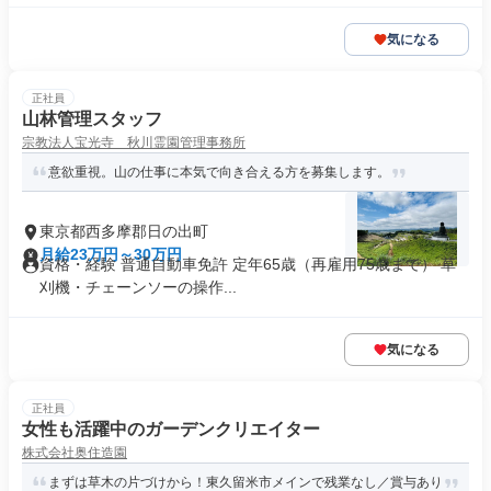
気になる
正社員
山林管理スタッフ
宗教法人宝光寺 秋川霊園管理事務所
意欲重視。山の仕事に本気で向き合える方を募集します。
東京都西多摩郡日の出町
月給23万円～30万円
資格・経験 普通自動車免許 定年65歳（再雇用75歳まで） 草
刈機・チェーンソーの操作...
気になる
正社員
女性も活躍中のガーデンクリエイター
株式会社奥住造園
まずは草木の片づけから！東久留米市メインで残業なし／賞与あり