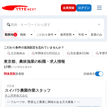
会員登録
ログイン
職種・キーワードから探す
勤務地
職種
こだわり条件
雇用形態
年収
新着のみ
1
こだわり条件の追加設定を忘れていませんか？
土日祝休み
年間休日120日以上
完全週休2日制
学歴
東京都、農林漁業の転職・求人情報
17
件
1
〜
17
件目を表示中
関連度順
新着順
詳細表示
正社員
スイパラ農園作業スタッフ
井上商事株式会社
フルーツや、野菜など農業に興味がある方大募集！