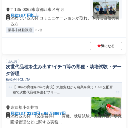
〒135-0063東京都江東区有明
月給36万円以上
求めている人材 コミュニケーションが取れ、体力に自信のあ
る方
業界未経験歓迎
+12個
気になる
正社員
次世代品種を生み出す!イチゴ等の育種・栽培試験・デー
タ管理
株式会社CULTA
【10年の育種を2年で実現】気候変動から農業を救う！AI×交配育
種で次世代品種を生むブリー...
東京都小金井市
月給33万3333円～66万6667円
求める人材: 《必須要件》 ・育種、栽培試験、品種評価、研究
圃場管理などに関する実務...