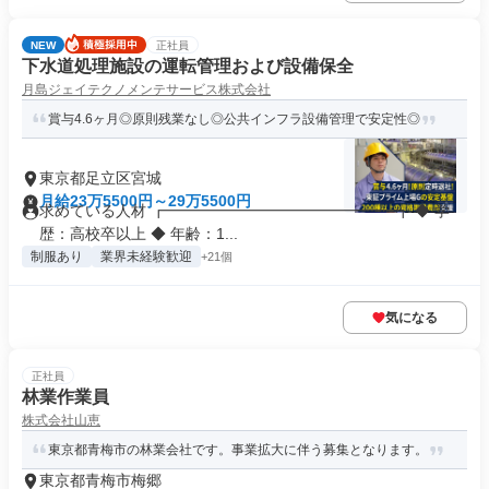
NEW
正社員
下水道処理施設の運転管理および設備保全
月島ジェイテクノメンテサービス株式会社
賞与4.6ヶ月◎原則残業なし◎公共インフラ設備管理で安定性◎
東京都足立区宮城
月給23万5500円～29万5500円
求めている人材 ┏━━━━━━━━━━━━━━━┓ ◆ 学
歴：高校卒以上 ◆ 年齢：1...
制服あり
業界未経験歓迎
+21個
気になる
正社員
林業作業員
株式会社山恵
東京都青梅市の林業会社です。事業拡大に伴う募集となります。
東京都青梅市梅郷