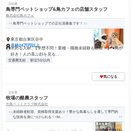
正社員
鳥専門ペットショップ&鳥カフェの店舗スタッフ
株式会社鳥カフェ
鳥専門ペットショップでの正社員募集です！
東京都台東区谷中
月給24万円以上
求める人材: 【学歴不問！業種・職種未経験も歓迎！】 ●鳥が
好き！人の喜ぶ顔を見る...
交通費支給
駅近5分以内
気になる
正社員
牧場の酪農スタッフ
大島ペットクラブ株式会社
未経験者歓迎、資格取得支援あり！豊かな島暮らしを通して専門的
な技術を身につけられる！<br...