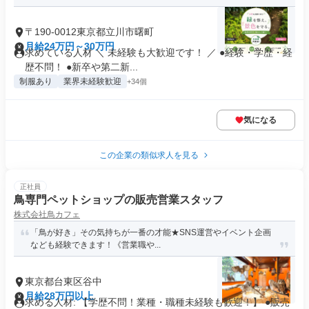
〒190-0012東京都立川市曙町
月給24万円～30万円
求めている人材 ＼ 未経験も大歓迎です！ ／ ●経験・学歴・経
歴不問！ ●新卒や第二新...
制服あり
業界未経験歓迎
+34個
気になる
この企業の類似求人を見る
正社員
鳥専門ペットショップの販売営業スタッフ
株式会社鳥カフェ
「鳥が好き」その気持ちが一番の才能★SNS運営やイベント企画
なども経験できます！《営業職や...
東京都台東区谷中
月給28万円以上
求める人材: 【学歴不問！業種・職種未経験も歓迎！】 ●販売