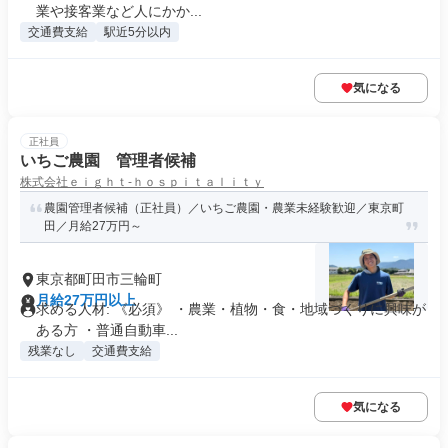
業や接客業など人にかか...
交通費支給
駅近5分以内
気になる
正社員
いちご農園 管理者候補
株式会社ｅｉｇｈｔ‐ｈｏｓｐｉｔａｌｉｔｙ
農園管理者候補（正社員）／いちご農園・農業未経験歓迎／東京町
田／月給27万円～
東京都町田市三輪町
月給27万円以上
求める人材: 《必須》 ・農業・植物・食・地域づくりに興味が
ある方 ・普通自動車...
残業なし
交通費支給
気になる