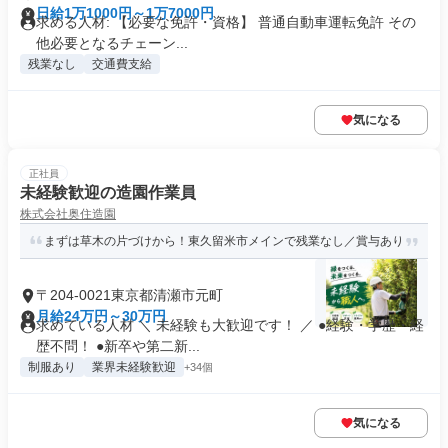
日給1万1000円～1万7000円
求める人材: 【必要な免許・資格】 普通自動車運転免許 その
他必要となるチェーン...
残業なし
交通費支給
気になる
正社員
未経験歓迎の造園作業員
株式会社奥住造園
まずは草木の片づけから！東久留米市メインで残業なし／賞与あり
〒204-0021東京都清瀬市元町
月給24万円～30万円
求めている人材 ＼ 未経験も大歓迎です！ ／ ●経験・学歴・経
歴不問！ ●新卒や第二新...
制服あり
業界未経験歓迎
+34個
気になる