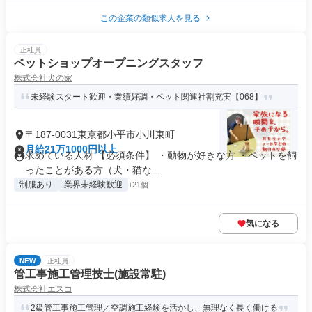
この企業の類似求人を見る
正社員
ペットショップオープニングスタッフ
株式会社犬の家
未経験スタート歓迎・業績好調・ペット関連社割充実【068】
〒187-0031東京都小平市小川東町
月給21万1000円以上
求めている人材 【必須条件】 ・動物が好きな方 ・ペットを飼
ったことがある方（犬・猫な...
制服あり
業界未経験歓迎
+21個
気になる
NEW
正社員
管工事施工管理技士(施設常駐)
株式会社エスコ
2級管工事施工管理／空調施工経験を活かし、無理なく長く働ける