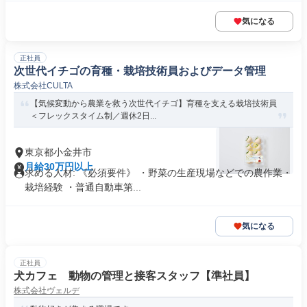
気になる
正社員
次世代イチゴの育種・栽培技術員およびデータ管理
株式会社CULTA
【気候変動から農業を救う次世代イチゴ】育種を支える栽培技術員
＜フレックスタイム制／週休2日...
東京都小金井市
月給30万円以上
求める人材: 《必須要件》 ・野菜の生産現場などでの農作業・
栽培経験 ・普通自動車第...
気になる
正社員
犬カフェ 動物の管理と接客スタッフ【準社員】
株式会社ヴェルデ