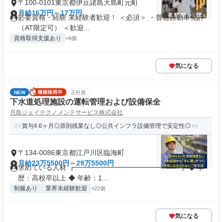
〒100-0101東京都伊豆諸島大島町元町
月給16万円～17万円
必要資格・経験 未経験者歓迎！ ＜必須＞ ・普通自動車免許
（AT限定可） ＜歓迎...
資格取得支援あり
+6個
気になる
NEW
正社員
下水道処理施設の運転管理および設備保全
月島ジェイテクノメンテサービス株式会社
賞与4.6ヶ月◎原則残業なし◎公共インフラ設備管理で安定性◎
〒134-0086東京都江戸川区臨海町
月給23万5500円～29万5500円
求めている人材 ┏━━━━━━━━━━━━━━━┓ ◆ 学
歴：高校卒以上 ◆ 年齢：1...
制服あり
業界未経験歓迎
+22個
気になる