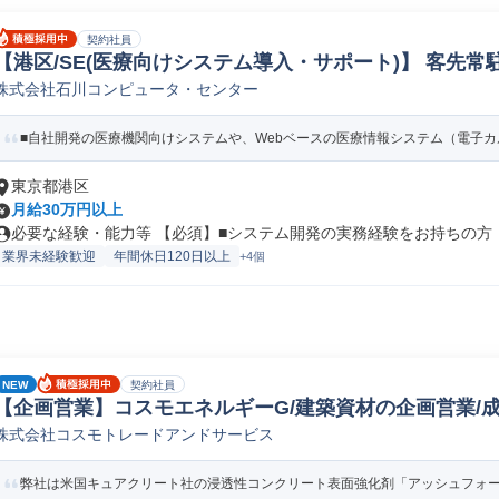
契約社員
【港区/SE(医療向けシステム導入・サポート)】 客先常駐
株式会社石川コンピュータ・センター
守/運用/サポートエンジニア
■自社開発の医療機関向けシステムや、Webベースの医療情報システム（電子カル
東京都港区
月給30万円以上
必要な経験・能力等 【必須】■システム開発の実務経験をお持ちの方 【
業界未経験歓迎
年間休日120日以上
+4個
NEW
契約社員
【企画営業】コスモエネルギーG/建築資材の企画営業/成
株式会社コスモトレードアンドサービス
業
弊社は米国キュアクリート社の浸透性コンクリート表面強化剤「アッシュフォード