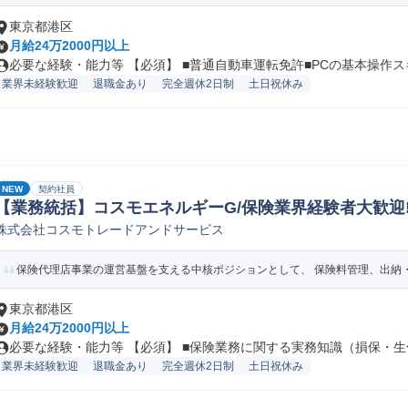
東京都港区
月給24万2000円以上
必要な経験・能力等 【必須】 ■普通自動車運転免許■PCの基本操作スキ.
業界未経験歓迎
退職金あり
完全週休2日制
土日祝休み
NEW
契約社員
【業務統括】コスモエネルギーG/保険業界経験者大歓迎!
株式会社コスモトレードアンドサービス
保険代理店事業の運営基盤を支える中核ポジションとして、 保険料管理、出納・精
東京都港区
月給24万2000円以上
必要な経験・能力等 【必須】 ■保険業務に関する実務知識（損保・生保
業界未経験歓迎
退職金あり
完全週休2日制
土日祝休み