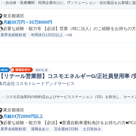
自治体・医療機関・民間企業向けに、ITソリューション・自社製品をお客様に提案
東京都港区
月給30万円～33万8000円
必要な経験・能力等 【必須】営業（特に法人）のご経験をお持ちの方★
業界未経験歓迎
年間休日120日以上
+4個
NEW
契約社員
【リテール営業部】コスモエネルギーG/正社員登用率 /
株式会社コスモトレードアンドサービス
の他営業
コスモ石油系列の特約店およびサービスステーション（SS）を担当し、カーメン
東京都港区
月給24万2000円以上
必要な経験・能力等 【必須】■普通自動車運転免許をお持ちの方■PCの基
業界未経験歓迎
退職金あり
完全週休2日制
土日祝休み