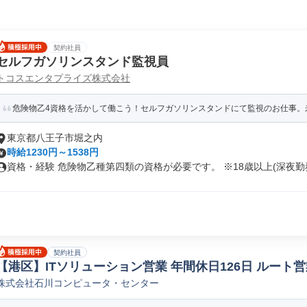
契約社員
セルフガソリンスタンド監視員
トコスエンタプライズ株式会社
危険物乙4資格を活かして働こう！セルフガソリンスタンドにて監視のお仕事。
東京都八王子市堀之内
時給1230円～1538円
資格・経験 危険物乙種第四類の資格が必要です。 ※18歳以上(深夜勤務.
契約社員
【港区】ITソリューション営業 年間休日126日 ルート営
株式会社石川コンピュータ・センター
営業