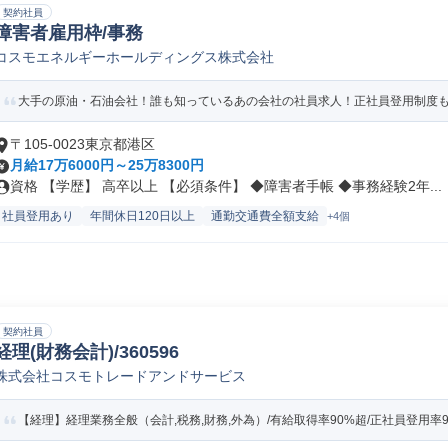
契約社員
障害者雇用枠/事務
コスモエネルギーホールディングス株式会社
大手の原油・石油会社！誰も知っているあの会社の社員求人！正社員登用制度もあ
〒105-0023東京都港区
月給17万6000円～25万8300円
資格 【学歴】 高卒以上 【必須条件】 ◆障害者手帳 ◆事務経験2年...
社員登用あり
年間休日120日以上
通勤交通費全額支給
+4個
契約社員
経理(財務会計)/360596
株式会社コスモトレードアンドサービス
【経理】経理業務全般（会計,税務,財務,外為）/有給取得率90%超/正社員登用率9