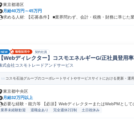
東京都港区
月給40万円～45万円
求める人材: 【応募条件】 ■業界問わず、会計・税務・財務に準じた業.
NEW
契約社員
【Webディレクター】コスモエネルギーG/正社員登用率 /年
株式会社コスモトレードアンドサービス
プンプロジェクトマネージャー
コスモ石油グループのコーポレートサイトやサービスサイトにおける更新・運用デ
東京都中央区
月給32万円以上
必要な経験・能力等 【必須】WebディレクターまたはWebPMとしての.
業界未経験歓迎
退職金あり
完全週休2日制
土日祝休み