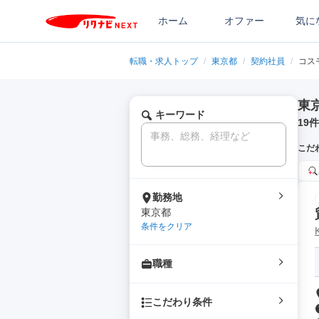
ホーム
オファー
気に
転職・求人トップ
/
東京都
/
契約社員
/
コス
東
キーワード
19
件
こだ
勤務地
東京都
条件をクリア
職種
こだわり条件