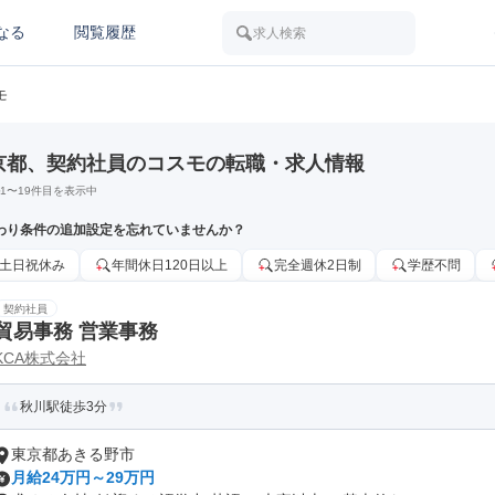
なる
閲覧履歴
求人検索
モ
京都、契約社員のコスモの転職・求人情報
1
〜
19
件目を表示中
わり条件の追加設定を忘れていませんか？
土日祝休み
年間休日120日以上
完全週休2日制
学歴不問
契約社員
貿易事務 営業事務
KCA株式会社
秋川駅徒歩3分
東京都あきる野市
月給24万円～29万円