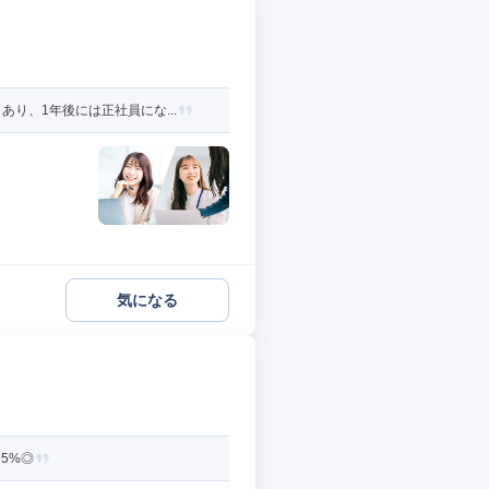
り、1年後には正社員にな...
気になる
5%◎