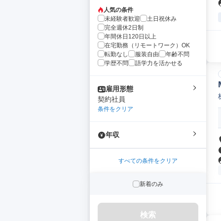
人気の条件
未経験者歓迎
土日祝休み
完全週休2日制
年間休日120日以上
在宅勤務（リモートワーク）OK
転勤なし
服装自由
年齢不問
学歴不問
語学力を活かせる
雇用形態
契約社員
条件をクリア
年収
すべての条件をクリア
新着のみ
検索