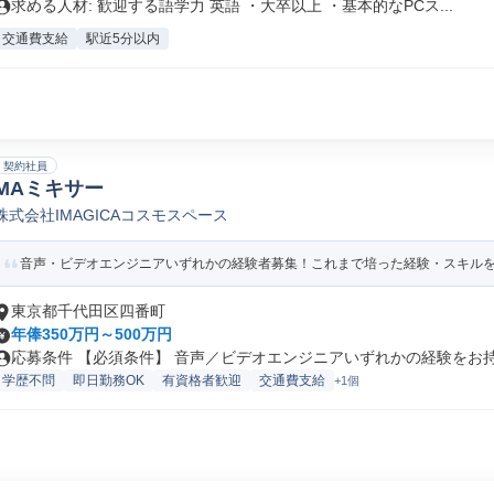
求める人材: 歓迎する語学力 英語 ・大卒以上 ・基本的なPCス...
交通費支給
駅近5分以内
契約社員
MAミキサー
株式会社IMAGICAコスモスペース
音声・ビデオエンジニアいずれかの経験者募集！これまで培った経験・スキル
東京都千代田区四番町
年俸350万円～500万円
応募条件 【必須条件】 音声／ビデオエンジニアいずれかの経験をお持ち
学歴不問
即日勤務OK
有資格者歓迎
交通費支給
+1個