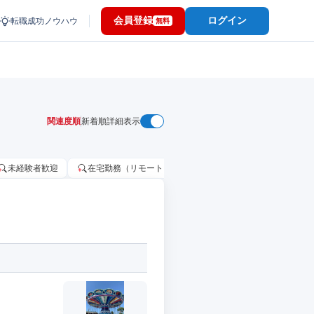
会員登録
ログイン
転職成功ノウハウ
無料
関連度順
新着順
詳細表示
未経験者歓迎
在宅勤務（リモートワーク）OK
家賃補助・住宅手当