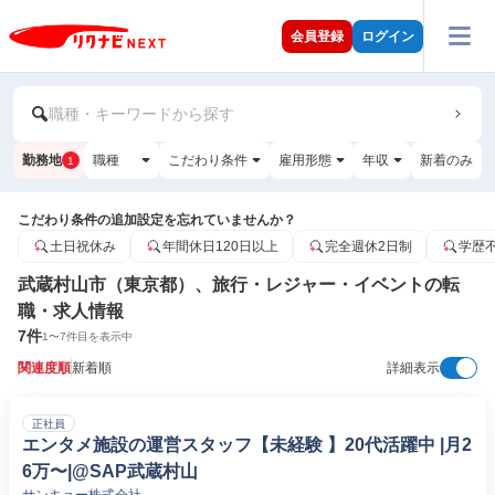
会員登録
ログイン
職種・キーワードから探す
勤務地
職種
こだわり条件
雇用形態
年収
新着のみ
1
こだわり条件の追加設定を忘れていませんか？
土日祝休み
年間休日120日以上
完全週休2日制
学歴
武蔵村山市（東京都）、旅行・レジャー・イベントの転
職・求人情報
7
件
1
〜
7
件目を表示中
関連度順
新着順
詳細表示
正社員
エンタメ施設の運営スタッフ【未経験 】20代活躍中 |月2
6万〜|@SAP武蔵村山