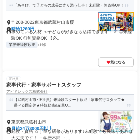
「あそび」で子どもの成長に寄り添う仕事！未経験・無資格OK！
〒208-0022東京都武蔵村山市榎
時給1260円
求めている人材 ＜子どもが好きなら活躍できます！＞ ◎未経
験OK ◎無資格OK 【必...
業界未経験歓迎
+14個
気になる
正社員
家事代行・家事サポートスタッフ
アビドレックス株式会社
【武蔵村山市×正社員】未経験スタート歓迎！家事代行スタッフ★
選べる固定休★時短勤務&副業O...
東京都武蔵村山市
月給24万3000円以上
経験・資格 ☆丁寧な研修があります♪未経験でも興味があれば
大丈夫です！ ・学歴不問 ・...