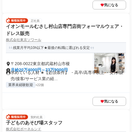
気になる
正社員
イオンモールむさし村山店専門店街フォーマルウェア・
ドレス販売
株式会社東京ソワール
残業月平均10h以下★最後の転職に選ばれる安定
〒208-0022東京都武蔵村山市榎
月給20万4000円～23万9000円
求めている人材 ✬【必須条件】 ・高卒/高専卒以上 ・受付/販
売/接客/サービス業の経...
業界未経験歓迎
+22個
気になる
契約社員
子どものあそび場スタッフ
株式会社ボーネルンド