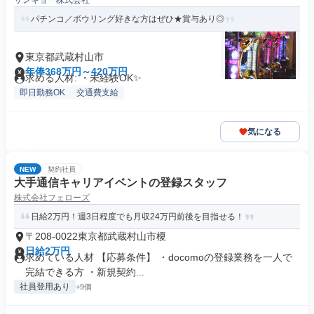
サンキョー株式会社
パチンコ／ボウリング好きな方はぜひ★賞与あり◎
東京都武蔵村山市
年俸368万円～420万円
求める人材: ・未経験OK✨
即日勤務OK
交通費支給
気になる
NEW
契約社員
大手通信キャリアイベントの登録スタッフ
株式会社フェローズ
日給2万円！週3日程度でも月収24万円前後を目指せる！
〒208-0022東京都武蔵村山市榎
日給2万円
求めている人材 【応募条件】 ・docomoの登録業務を一人で
完結できる方 ・新規契約...
社員登用あり
+9個