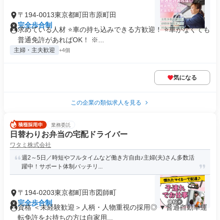
〒194-0013東京都町田市原町田
完全歩合制
求めている人材 ⭐車の持ち込みできる方歓迎！ ⭐車がなくても
普通免許があればOK！ ※...
主婦・主夫歓迎
+4個
気になる
この企業の類似求人を見る
業務委託
日替わりお弁当の宅配ドライバー
ワタミ株式会社
週2～5日／時短やフルタイムなど働き方自由♪主婦(夫)さん多数活
躍中！サポート体制バッチリ...
〒194-0203東京都町田市図師町
完全歩合制
資格 ＜未経験歓迎＞人柄・人物重視の採用◎ ▼普通自動車運
転免許をお持ちの方は自家用...