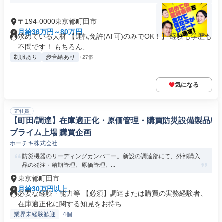
〒194-0000東京都町田市
月給36万円～80万円
求めている人材 【運転免許(AT可)のみでOK！】 経験も学歴も
不問です！ もちろん、...
制服あり
歩合給あり
+27個
気になる
正社員
【町田/調達】在庫適正化・原価管理・購買防災設備製品/
プライム上場 購買企画
ホーチキ株式会社
防災機器のリーディングカンパニー。新設の調達部にて、外部購入
品の発注・納期管理、原価管理、...
東京都町田市
月給30万円以上
必要な経験・能力等 【必須】調達または購買の実務経験者、
在庫適正化に関する知見をお持ち...
業界未経験歓迎
+4個