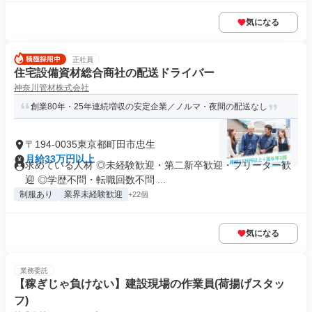
気になる
正社員
住宅設備資材総合商社の配送ドライバー
神奈川管材株式会社
創業80年・25年連続増収の安定企業／ノルマ・夜間の配送なし
〒194-0035東京都町田市忠生
月給33万円以上
求めている人材 ◎未経験歓迎・第二新卒歓迎・フリーター歓
迎 ◎学歴不問・転職回数不問 ...
制服あり
業界未経験歓迎
+22個
気になる
業務委託
【稼ぎじゃ負けない】建設現場の作業員(荷揚げスタッ
フ)