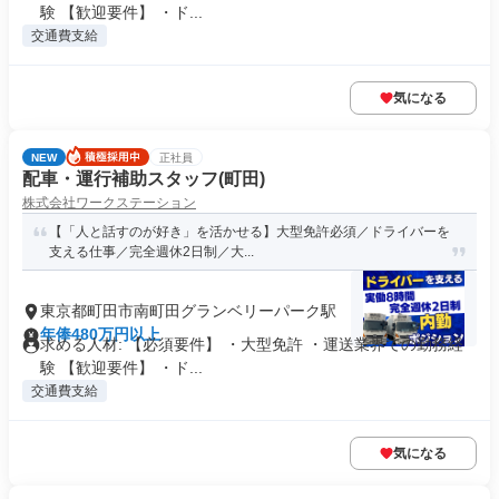
験 【歓迎要件】 ・ド...
交通費支給
気になる
NEW
正社員
配車・運行補助スタッフ(町田)
株式会社ワークステーション
【「人と話すのが好き」を活かせる】大型免許必須／ドライバーを
支える仕事／完全週休2日制／大...
東京都町田市南町田グランベリーパーク駅
年俸480万円以上
求める人材: 【必須要件】 ・大型免許 ・運送業界での勤務経
験 【歓迎要件】 ・ド...
交通費支給
気になる