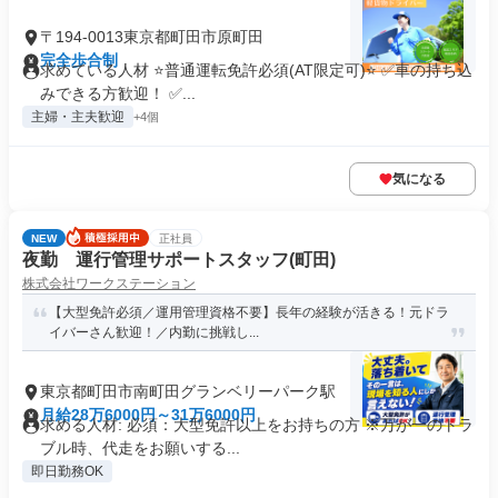
〒194-0013東京都町田市原町田
完全歩合制
求めている人材 ⭐普通運転免許必須(AT限定可)⭐ ✅車の持ち込
みできる方歓迎！ ✅...
主婦・主夫歓迎
+4個
気になる
NEW
正社員
夜勤 運行管理サポートスタッフ(町田)
株式会社ワークステーション
【大型免許必須／運用管理資格不要】長年の経験が活きる！元ドラ
イバーさん歓迎！／内勤に挑戦し...
東京都町田市南町田グランベリーパーク駅
月給28万6000円～31万6000円
求める人材: 必須：大型免許以上をお持ちの方 ※万が一のトラ
ブル時、代走をお願いする...
即日勤務OK