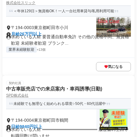
株式会社スリック
＜年休129日＞無資格OK！一人一台社用車貸与/私用利用可能
〒194-0003東京都町田市小川
月給26万円以上
求めている人材 要普通自動車免許 その他の資格不問、無資格
歓迎 未経験者歓迎 ブランク...
業界未経験歓迎
+13個
気になる
契約社員
中古車販売店での来店案内・車両誘導(日勤)
SPD株式会社
未経験でも無理なく始められる環境✨50代・60代活躍中
〒194-0004東京都町田市鶴間
日給9840円以上
求めている人材 ══════════════════ 履歴書の空白や
転職回数は問いませ...