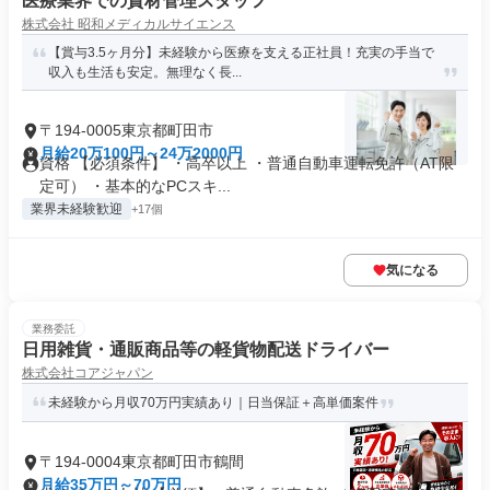
医療業界での資材管理スタッフ
株式会社 昭和メディカルサイエンス
【賞与3.5ヶ月分】未経験から医療を支える正社員！充実の手当で
収入も生活も安定。無理なく長...
〒194-0005東京都町田市
月給20万100円～24万2000円
資格 【必須条件】 ・高卒以上 ・普通自動車運転免許（AT限
定可） ・基本的なPCスキ...
業界未経験歓迎
+17個
気になる
業務委託
日用雑貨・通販商品等の軽貨物配送ドライバー
株式会社コアジャパン
未経験から月収70万円実績あり｜日当保証＋高単価案件
〒194-0004東京都町田市鶴間
月給35万円～70万円