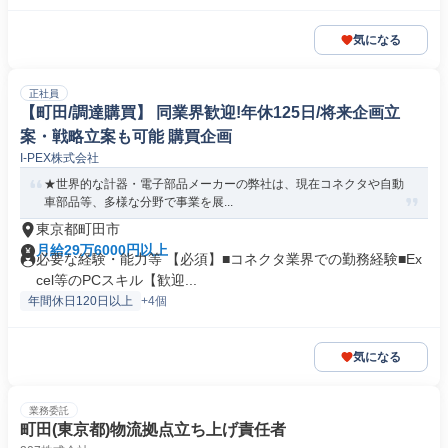
気になる
正社員
【町田/調達購買】 同業界歓迎!年休125日/将来企画立
案・戦略立案も可能 購買企画
I-PEX株式会社
★世界的な計器・電子部品メーカーの弊社は、現在コネクタや自動
車部品等、多様な分野で事業を展...
東京都町田市
月給29万6000円以上
必要な経験・能力等 【必須】■コネクタ業界での勤務経験■Ex
cel等のPCスキル【歓迎...
年間休日120日以上
+4個
気になる
業務委託
町田(東京都)物流拠点立ち上げ責任者