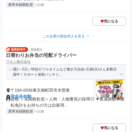
業界未経験歓迎
+21個
気になる
この企業の類似求人を見る
業務委託
日替わりお弁当の宅配ドライバー
ワタミ株式会社
週2～5日／時短やフルタイムなど働き方自由♪主婦(夫)さん多数活
躍中！サポート体制バッチリ...
〒194-0036東京都町田市木曽東
完全歩合制
資格 ＜未経験歓迎＞人柄・人物重視の採用◎ ▼普通自動車運
転免許をお持ちの方は自家用...
業界未経験歓迎
+21個
気になる