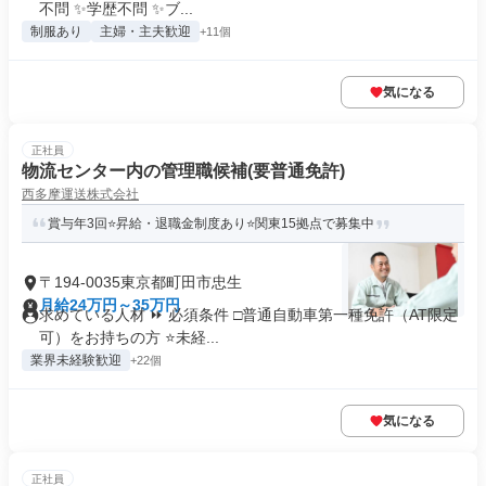
不問 ✨学歴不問 ✨ブ...
制服あり
主婦・主夫歓迎
+11個
気になる
正社員
物流センター内の管理職候補(要普通免許)
西多摩運送株式会社
賞与年3回⭐昇給・退職金制度あり⭐関東15拠点で募集中
〒194-0035東京都町田市忠生
月給24万円～35万円
求めている人材 ⏩ 必須条件 □普通自動車第一種免許（AT限定
可）をお持ちの方 ⭐未経...
業界未経験歓迎
+22個
気になる
正社員