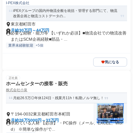
I-PEX株式会社
iPEXグループの国内外物流全般を統括・管理する部門にて、物流
改善企画と物流コストデータの...
東京都町田市
月給30万円～44万円
必要な経験・能力等 【いずれか必須】■物流会社での物流改善
またはSCM企画経験■部品・...
業界未経験歓迎
+5個
気になる
正社員
ホームセンターの接客・販売
株式会社小泉
月給26.5万◎年休124日・残業月11h！転勤ノルマ無し！
〒194-0032東京都町田市本町田
月給26万5000円～33万円
求めている人材 【必須】 ・PC操作（メール、EXCEL、Wor
d） ※簡単な操作がで...