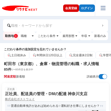
会員登録
ログイン
職種・キーワードから探す
勤務地
職種
こだわり条件
雇用形態
年収
新着のみ
1
こだわり条件の追加設定を忘れていませんか？
土日祝休み
年間休日120日以上
完全週休2日制
学歴
町田市（東京都）、倉庫・物流管理の転職・求人情報
85
件
1
〜
85
件目を表示中
関連度順
新着順
詳細表示
正社員
正社員、配送員の管理・DMの配達 神奈川支店
株式会社ポストウェイ
普通自動車免許があれば始められる✨運転好き仕事にしませんか？