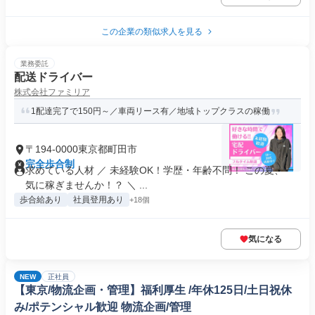
この企業の類似求人を見る
業務委託
配送ドライバー
株式会社ファミリア
1配達完了で150円～／車両リース有／地域トップクラスの稼働
〒194-0000東京都町田市
完全歩合制
求めている人材 ／ 未経験OK！学歴・年齢不問！ この夏、一
気に稼ぎませんか！？ ＼ ...
歩合給あり
社員登用あり
+18個
気になる
NEW
正社員
【東京/物流企画・管理】福利厚生 /年休125日/土日祝休
み/ポテンシャル歓迎 物流企画/管理