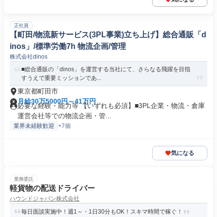
正社員
【町田/物流新サービス(3PL事業)立ち上げ】総合通販「d
inos」/標準労働7h 物流企画/管理
株式会社dinos
■総合通販の「dinos」を運営する当社にて、さらなる飛躍を目指
すうえで重要ミッションであ...
東京都町田市
月給30万5000円～41万円
必要な経験・能力等 【いずれも必須】■3PL企業・物流・倉庫
運営会社等での物流企画・管...
業界未経験歓迎
+7個
気になる
業務委託
軽貨物の配送ドライバー
ハウンドジャパン株式会社
毎日面談実施中！週1～・1日30分もOK！スキマ時間で稼ぐ！