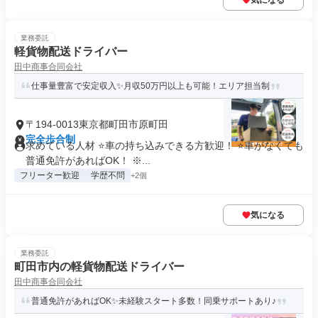
気になる
業務委託
軽貨物配送ドライバー
田中商事合同会社
仕事量豊富で安定収入✨月収50万円以上も可能！エリア担当制
〒194-0013東京都町田市原町田
完全歩合制
求めている人材 ⭐車の持ち込みできる方歓迎！ ⭐車がなくても
普通免許があればOK！ ※...
フリーター歓迎
学歴不問
+2個
気になる
業務委託
町田市内の軽貨物配送ドライバー
田中商事合同会社
普通免許があればOK✨未経験スタート多数！同乗サポートあり♪