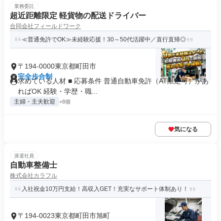
業務委託
超近距離限定 軽貨物の配送ドライバー
合同会社フィールドワーク
≪普通免許でOK≫未経験応援！30～50代活躍中／直行直帰◎
〒194-0000東京都町田市
完全歩合制
求めている人材 ■ 応募条件 普通自動車免許（AT限定可）があ
ればOK 経験・学歴・職...
主婦・主夫歓迎
+8個
気になる
派遣社員
自動車整備士
株式会社カラフル
入社祝金10万円支給！高収入GET！充実なサポート体制あり！
〒194-0023東京都町田市旭町