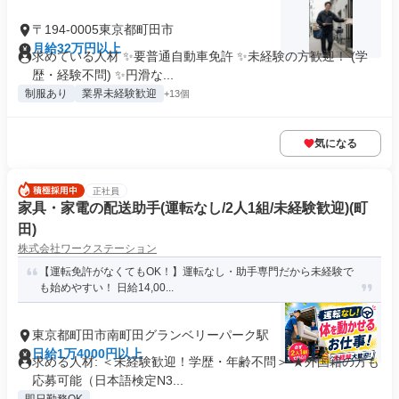
〒194-0005東京都町田市
月給32万円以上
求めている人材 ✨要普通自動車免許 ✨未経験の方歓迎！ (学
歴・経験不問) ✨円滑な...
制服あり
業界未経験歓迎
+13個
気になる
正社員
家具・家電の配送助手(運転なし/2人1組/未経験歓迎)(町
田)
株式会社ワークステーション
【運転免許がなくてもOK！】運転なし・助手専門だから未経験で
も始めやすい！ 日給14,00...
東京都町田市南町田グランベリーパーク駅
日給1万4000円以上
求める人材: ＜未経験歓迎！学歴・年齢不問＞ ★外国籍の方も
応募可能（日本語検定N3...