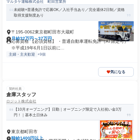
マルタケ運輸株式会社 町田営業所
未経験×普通免許で応募OK／入社手当あり／完全週休2日制／資格
取得支援制度あり
〒195-0062東京都町田市大蔵町
月給32万円～37万円
応募資格 【必須資格】 ・普通自動車運転免許（AT限定可）
※平成19年6月1日以前に...
主婦・主夫歓迎
+9個
気になる
契約社員
倉庫スタッフ
ロジット株式会社
【10月オープニング】日勤｜オープニング限定で入社祝い金3万
円！｜基本土日休み
東京都町田市
時給1400円以上