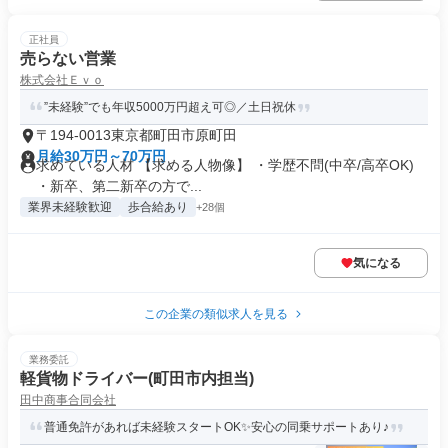
正社員
売らない営業
株式会社Ｅｖｏ
”未経験”でも年収5000万円超え可◎／土日祝休
〒194-0013東京都町田市原町田
月給30万円～70万円
求めている人材 【求める人物像】 ・学歴不問(中卒/高卒OK)
・新卒、第二新卒の方で...
業界未経験歓迎
歩合給あり
+28個
気になる
この企業の類似求人を見る
業務委託
軽貨物ドライバー(町田市内担当)
田中商事合同会社
普通免許があれば未経験スタートOK✨安心の同乗サポートあり♪