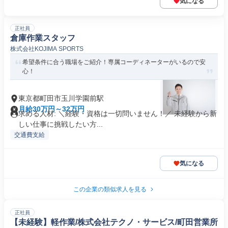
気になる
正社員
倉庫作業スタッフ
株式会社KOJIMA SPORTS
希望条件に合う職場をご紹介！専属コーディネーターがいるので安
心！
東京都町田市玉川学園前駅
月給30万円～32万円
求める人材: ＼経験・資格は一切問いません！／ 未経験から新
しい仕事に挑戦したい方...
交通費支給
気になる
この企業の類似求人を見る
正社員
【未経験】軽作業/株式会社テクノ・サービス/町田営業所