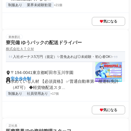
制服あり
業界未経験歓迎
+21個
気になる
業務委託
寮完備 ゆうパックの配送ドライバー
株式会社ＡＴＯＭ
入社ボーナス5万円（規定）✨普免あれば◎未経験・初心者OK✨
〒194-0041東京都町田市玉川学園
完全歩合制
求めている人材 【必須資格】 ✅普通自動車第一種運転免許
（AT可） ◆軽貨物配送スタ...
制服あり
社員登用あり
+17個
気になる
正社員