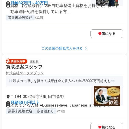
月給32万円～40万円
資格 【必須条件】 2級自動車整備士資格をお持ちで、普通自
動車運転免許を保持している方...
業界未経験歓迎
+11個
気になる
この企業の類似求人を見る
正社員
買取提案スタッフ
株式会社ケイタスプラン
最後の一押しを担う！成果は全て収入へ！年収2000万円超えも
〒194-0022東京都町田市森野
月給50万円以上
求めている人材 ●Business-level Japanese is require...
業界未経験歓迎
歩合給あり
+23個
気になる