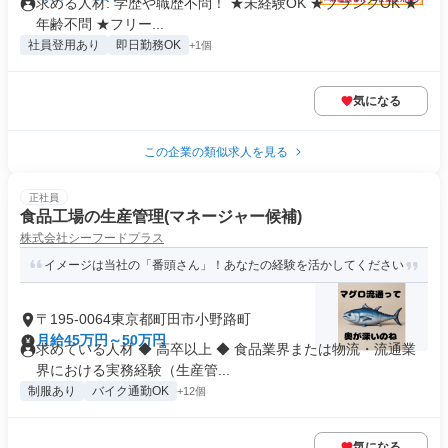
求める人材: 学歴や職歴不問！ ★未経験OK ★ブランクOK ★
年齢不問 ★フリー...
社員登用あり
即日勤務OK
+1個
気になる
この企業の類似求人を見る
正社員
食品工場の生産管理(マネージャー候補)
株式会社シーフードプラス
イメージは当社の「番頭さん」！あなたの経験を活かしてください
〒195-0064東京都町田市小野路町
月給45万円～50万円
求めている人材 ◆ 高卒以上 ◆ 食品業界または物流・流通業
界における実務経験（生産管...
制服あり
バイク通勤OK
+12個
気になる