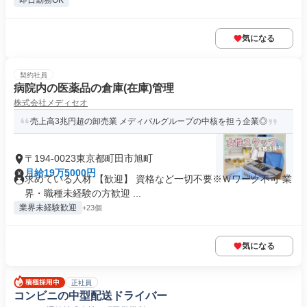
即日勤務OK
気になる
契約社員
病院内の医薬品の倉庫(在庫)管理
株式会社メディセオ
売上高3兆円超の卸売業 メディパルグループの中核を担う企業◎
〒194-0023東京都町田市旭町
月給19万5000円
求めている人材 【歓迎】 資格など一切不要※Ｗワーク不可 業
界・職種未経験の方歓迎 ...
業界未経験歓迎
+23個
気になる
正社員
コンビニの中型配送ドライバー