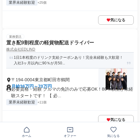
業界未経験歓迎
+25個
気になる
業務委託
置き配9割程度の軽貨物配送ドライバー
株式会社EDLIND
1日1本程度のドリンク支給クーポンあり！完全未経験も大歓迎！
入社3ヶ月以内に90％が月50...
〒194-0004東京都町田市鶴間
月給36万円～70万円
必要資格・経験 クルマの免許のみで応募OK！80％以上が未経
験スタートです！ 【 必...
業界未経験歓迎
+11個
気になる
この企業の類似求人を見る
ホーム
オファー
気になる