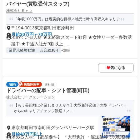
バイヤー(買取受付スタッフ)
株式会社Ｅｖｏ
「年収1000万円」は現実的な目標／地元で叶う高収入キャリア
〒194-0013東京都町田市原町田
月給30万円～70万円
求めている人材 ★未経験スタート歓迎 ★女性リーダー多数活
躍中 ★中途入社が9割以上 ...
業界未経験歓迎
歩合給あり
+28個
気になる
NEW
正社員
ドライバーの配車・シフト管理(町田)
株式会社ワークステーション
【もう長距離は卒業しませんか？】大型免許必須／大型ドライバー
からのキャリアチェンジ歓迎！／...
東京都町田市南町田グランベリーパーク駅
月給40万円以上
求める人材: 【必須要件】 ・大型免許 ・運送業界での勤務経