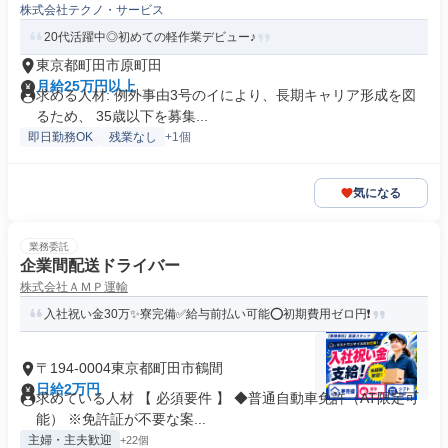
株式会社テクノ・サービス
20代活躍中◎初めての軽作業デビュー♪
東京都町田市原町田
月給25万円以上
求める人材: 例外事由3号のイにより、長期キャリア形成を図
るため、 35歳以下を募集...
即日勤務OK
残業なし
+1個
気になる
業務委託
企業間配送ドライバー
株式会社ＡＭＰ運輸
入社祝い金30万✨寮完備✅給与前払い可能⭕初期費用ゼロ円❗
〒194-0004東京都町田市鶴間
日給2万円
求めている人材 【 必須要件 】 ◆普通自動車免許（AT限定可
能） ※免許証が不要な案...
主婦・主夫歓迎
+22個