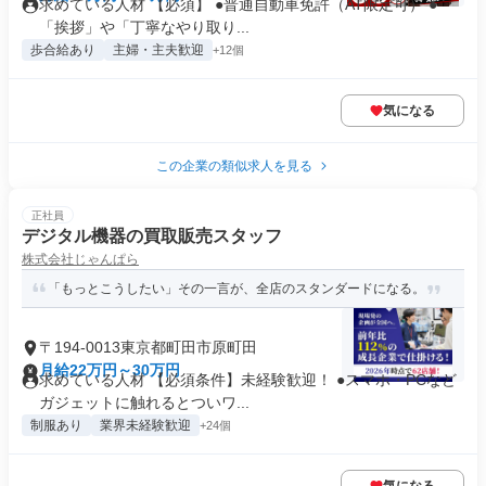
求めている人材 【必須】 ●普通自動車免許（AT限定可） ●
「挨拶」や「丁寧なやり取り...
歩合給あり
主婦・主夫歓迎
+12個
気になる
この企業の類似求人を見る
正社員
デジタル機器の買取販売スタッフ
株式会社じゃんぱら
「もっとこうしたい」その一言が、全店のスタンダードになる。
〒194-0013東京都町田市原町田
月給22万円～30万円
求めている人材 【必須条件】未経験歓迎！ ●スマホ・PCなど
ガジェットに触れるとついワ...
制服あり
業界未経験歓迎
+24個