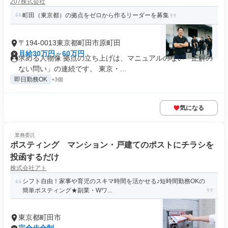
207株式会社
町田（東京都）の拠点をゼロから作るリーダーを募集
〒194-0013東京都町田市原町田
月給30万円～60万円
求める人物像 拠点の立ち上げは、マニュアルのない「正解の
ない問い」の連続です。 東京・...
即日勤務OK
+3個
気になる
業務委託
ポスティング マンション・戸建てのポストにチラシを
投函するだけ
株式会社アト
シフト自由！家事や育児のスキマ時間を活かせる♪短時間勤務OKの
簡単ポスティング★副業・Wワ...
東京都町田市