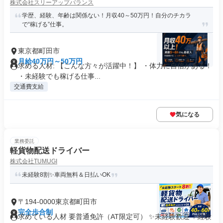
株式会社スリーアップバランス
学歴、経験、年齢は関係ない！月収40～50万円！自分のチカラ
で“稼げる”仕事。
東京都町田市
月給40万円～50万円
求める人材: 【こんな方々が活躍中！】 ・体力に自信がある！
・未経験でも稼げる仕事...
交通費支給
気になる
業務委託
軽貨物配送ドライバー
株式会社TUMUGI
未経験8割✨車両無料＆日払いOK
〒194-0000東京都町田市
完全歩合制
求めている人材 要普通免許（AT限定可） ✨未経験歓迎 ✨経験