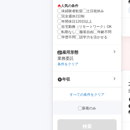
人気の条件
未経験者歓迎
土日祝休み
完全週休2日制
年間休日120日以上
在宅勤務（リモートワーク）OK
転勤なし
服装自由
年齢不問
学歴不問
語学力を活かせる
雇用形態
業務委託
条件をクリア
年収
すべての条件をクリア
新着のみ
検索