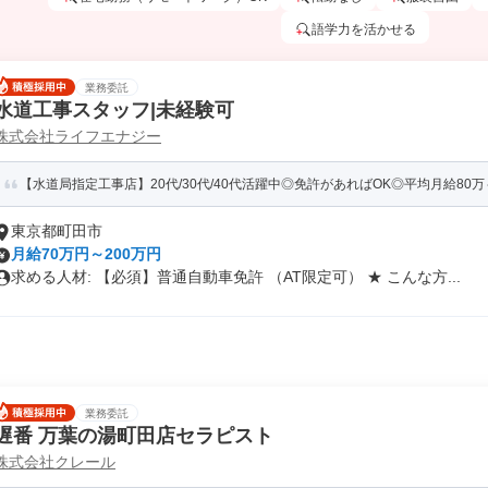
語学力を活かせる
業務委託
水道工事スタッフ|未経験可
株式会社ライフエナジー
【水道局指定工事店】20代/30代/40代活躍中◎免許があればOK◎平均月給80万～9
東京都町田市
月給70万円～200万円
求める人材: 【必須】普通自動車免許 （AT限定可） ★ こんな方...
業務委託
遅番 万葉の湯町田店セラピスト
株式会社クレール