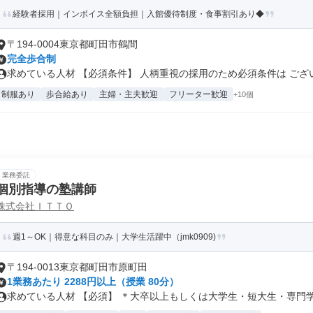
経験者採用｜インボイス全額負担｜入館優待制度・食事割引あり◆
〒194-0004東京都町田市鶴間
完全歩合制
求めている人材 【必須条件】 人柄重視の採用のため必須条件は ございま
制服あり
歩合給あり
主婦・主夫歓迎
フリーター歓迎
+10個
業務委託
個別指導の塾講師
株式会社ＩＴＴＯ
週1～OK｜得意な科目のみ｜大学生活躍中（jmk0909)
〒194-0013東京都町田市原町田
1業務あたり 2288円以上（授業 80分）
求めている人材 【必須】 ＊大卒以上もしくは大学生・短大生・専門学生 