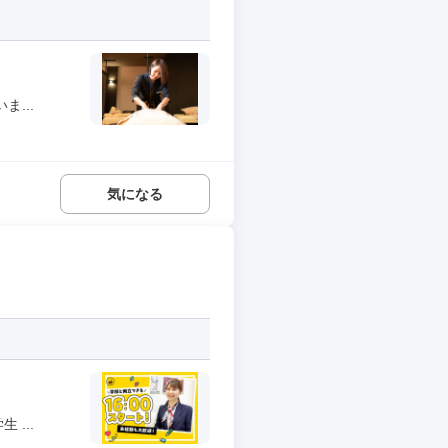
...
気になる
...