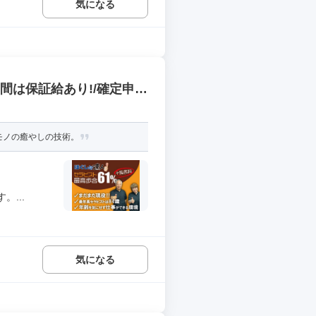
気になる
間は保証給あり!/確定申告
モノの癒やしの技術。
...
気になる