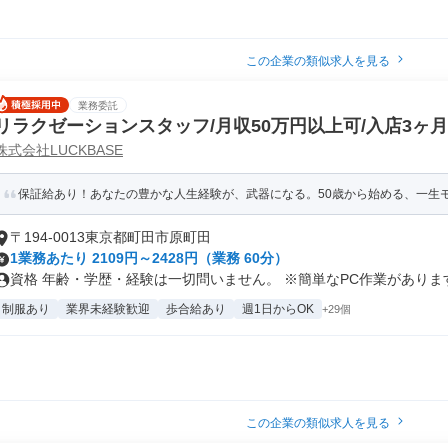
この企業の類似求人を見る
業務委託
リラクゼーションスタッフ/月収50万円以上可/入店3ヶ月
株式会社LUCKBASE
サポートあり
保証給あり！あなたの豊かな人生経験が、武器になる。50歳から始める、一生
〒194-0013東京都町田市原町田
1業務あたり 2109円～2428円（業務 60分）
資格 年齢・学歴・経験は一切問いません。 ※簡単なPC作業があります。
制服あり
業界未経験歓迎
歩合給あり
週1日からOK
+29個
この企業の類似求人を見る