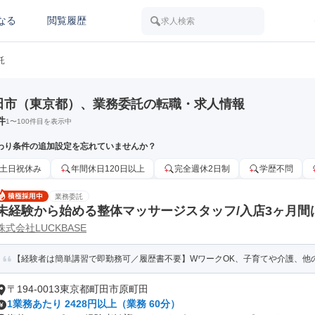
なる
閲覧履歴
求人検索
託
田市（東京都）、業務委託の転職・求人情報
件
1
〜
100
件目を表示中
わり条件の追加設定を忘れていませんか？
土日祝休み
年間休日120日以上
完全週休2日制
学歴不問
業務委託
未経験から始める整体マッサージスタッフ/入店3ヶ月間は
株式会社LUCKBASE
以上可/働き方自由!
【経験者は簡単講習で即勤務可／履歴書不要】WワークOK、子育てや介護、他の
〒194-0013東京都町田市原町田
1業務あたり 2428円以上（業務 60分）