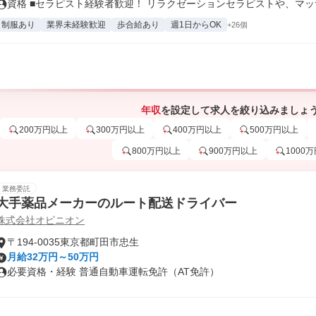
資格 ■セラピスト経験者歓迎！ リラクゼーションセラピストや、マッサ.
制服あり
業界未経験歓迎
歩合給あり
週1日からOK
+26個
年収
を設定して求人を絞り込みましょ
200万円以上
300万円以上
400万円以上
500万円以上
800万円以上
900万円以上
1000
業務委託
大手薬品メーカーのルート配送ドライバー
株式会社オピニオン
〒194-0035東京都町田市忠生
月給32万円～50万円
必要資格・経験 普通自動車運転免許（AT免許）