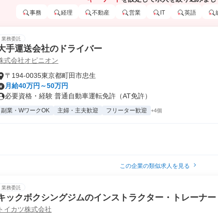
事務
経理
不動産
営業
IT
英語
業務委託
大手運送会社のドライバー
株式会社オピニオン
〒194-0035東京都町田市忠生
月給40万円～50万円
必要資格・経験 普通自動車運転免許（AT免許）
副業・WワークOK
主婦・主夫歓迎
フリーター歓迎
+4個
この企業の類似求人を見る
業務委託
キックボクシングジムのインストラクター・トレーナー
トイカツ株式会社