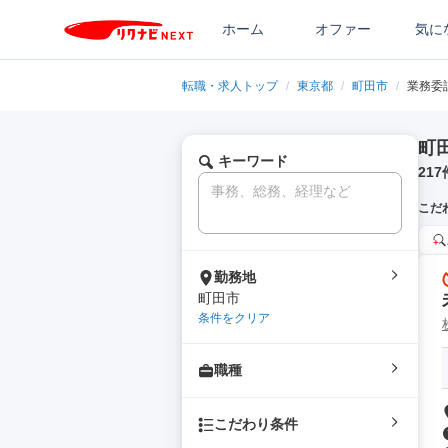
ホーム
オファー
気に
転職・求人トップ
/
東京都
/
町田市
/
業務委
町
キーワード
217
こだ
勤務地
町田市
条件をクリア
職種
こだわり条件