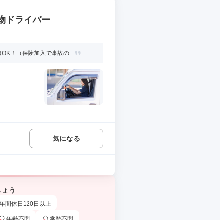
貨物ドライバー
K！（保険加入で事故の...
気になる
しょう
年間休日120日以上
年齢不問
学歴不問