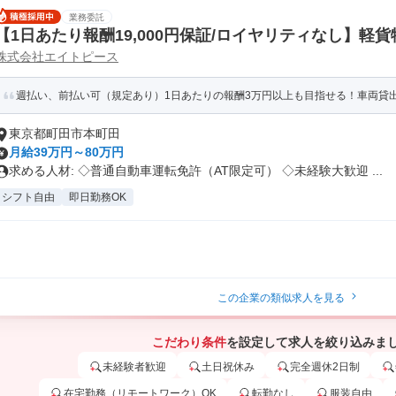
業務委託
【1日あたり報酬19,000円保証/ロイヤリティなし】軽
株式会社エイトピース
週払い、前払い可（規定あり）1日あたりの報酬3万円以上も目指せる！車両貸出O
東京都町田市本町田
月給39万円～80万円
求める人材: ◇普通自動車運転免許（AT限定可） ◇未経験大歓迎 ...
シフト自由
即日勤務OK
この企業の類似求人を見る
こだわり条件
を設定して求人を絞り込みま
未経験者歓迎
土日祝休み
完全週休2日制
在宅勤務（リモートワーク）OK
転勤なし
服装自由