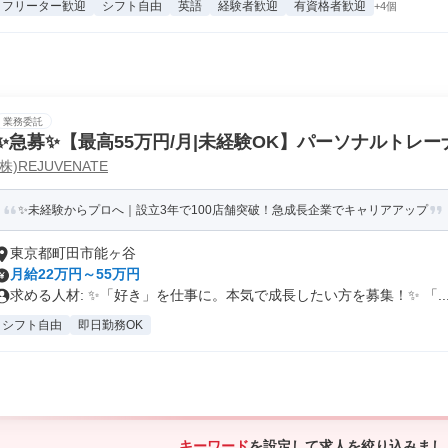
フリーター歓迎
シフト自由
英語
経験者歓迎
有資格者歓迎
+4個
業務委託
✨️急募✨️【最高55万円/月|未経験OK】パーソナルトレー
(株)REJUVENATE
50万|鶴川店
✨未経験からプロへ｜設立3年で100店舗突破！急成長企業でキャリアアップ
東京都町田市能ヶ谷
月給22万円～55万円
求める人材: ✨「好き」を仕事に。本気で成長したい方を募集！✨ 「..
シフト自由
即日勤務OK
キーワード
を設定して求人を絞り込みまし