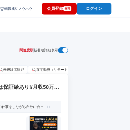
会員登録
ログイン
転職成功ノウハウ
無料
関連度順
新着順
詳細表示
未経験者歓迎
在宅勤務（リモートワーク）OK
家賃補助・住宅手当
保証給あり!/月収50万円
仕事をしながら自分に合っ...