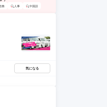
総務
人事
中国語
気になる