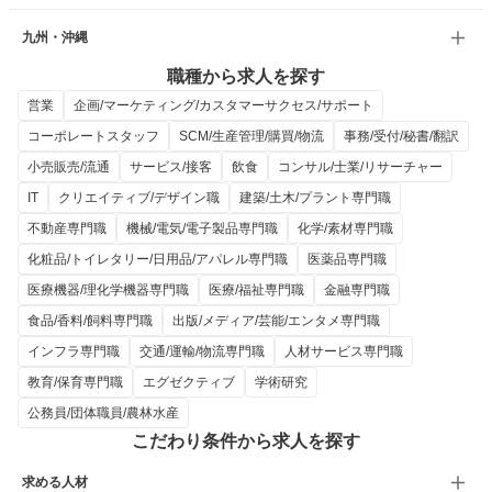
九州・沖縄
職種から求人を探す
営業
企画/マーケティング/カスタマーサクセス/サポート
コーポレートスタッフ
SCM/生産管理/購買/物流
事務/受付/秘書/翻訳
小売販売/流通
サービス/接客
飲食
コンサル/士業/リサーチャー
IT
クリエイティブ/デザイン職
建築/土木/プラント専門職
不動産専門職
機械/電気/電子製品専門職
化学/素材専門職
化粧品/トイレタリー/日用品/アパレル専門職
医薬品専門職
医療機器/理化学機器専門職
医療/福祉専門職
金融専門職
食品/香料/飼料専門職
出版/メディア/芸能/エンタメ専門職
インフラ専門職
交通/運輸/物流専門職
人材サービス専門職
教育/保育専門職
エグゼクティブ
学術研究
公務員/団体職員/農林水産
こだわり条件から求人を探す
求める人材