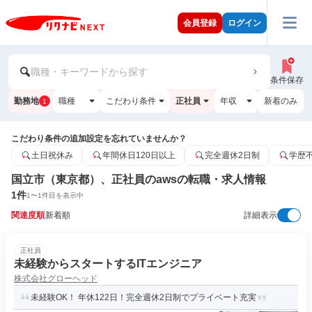
会員登録
ログイン
職種・キーワードから探す
条件保存
勤務地
職種
こだわり条件
正社員
年収
新着のみ
1
こだわり条件の追加設定を忘れていませんか？
土日祝休み
年間休日120日以上
完全週休2日制
学歴
国立市（東京都）、正社員のawsの転職・求人情報
1
件
1
〜
1
件目を表示中
関連度順
新着順
詳細表示
正社員
未経験からスタートするITエンジニア
株式会社グローヘッド
未経験OK！ 年休122日！完全週休2日制でプライベート充実