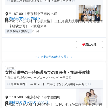
日勤のみで残業ほぼなし！住宅・家族手当あり
〒187-0011東京都小平市鈴木町
月給30万8840円以上
求めている人材 【必須資格】 主任介護支援専門員 （地域包括
未経験は可） ＜歓迎スキ...
資格取得支援あり
+18個
気になる
この企業の類似求人を見る
正社員
女性活躍中の一時保護所での責任者・施設長候補
労働者協同組合ワーカーズコープ・センター事業団
完全週休2日 ・年休120日・残業ほぼなし／資格を活かせる
〒187-0045東京都小平市学園西町
月給32万円～35万5000円
求めている人材 【必須条件】 以下いずれかに該当する方 ✅保