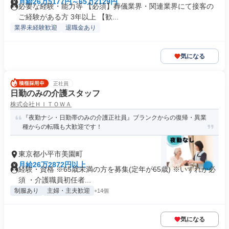
月給26万5177円～65万2129円
必要な経験・能力等 【必須】葬儀業界・関連業界にて接客の
ご経験がある方 3年以上 【歓...
業界未経験歓迎
退職金あり
気になる
正社員
日勤のみの介護スタッフ
株式会社ＨＩＴＯＷＡ
『夜勤ナシ・日勤帯のみの介護正社員』ブランクからの復帰・異業
種からの転職も大歓迎です！
東京都小平市美園町
月給26万2872円以上
経験・資格 ※65歳未満の方を募集(定年が65歳) ※いずれか必
須 ・介護職員初任者...
制服あり
主婦・主夫歓迎
+14個
気になる