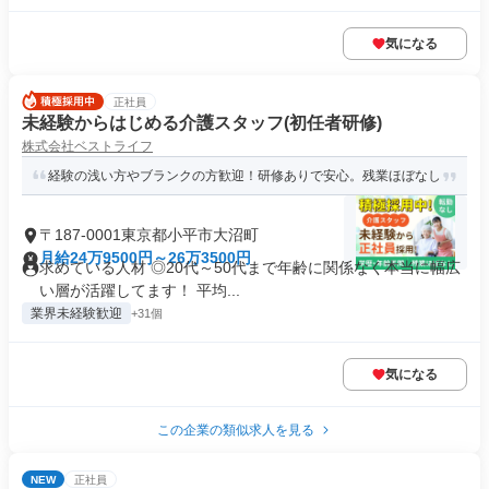
気になる
正社員
未経験からはじめる介護スタッフ(初任者研修)
株式会社ベストライフ
経験の浅い方やブランクの方歓迎！研修ありで安心。残業ほぼなし
〒187-0001東京都小平市大沼町
月給24万9500円～26万3500円
求めている人材 ◎20代～50代まで年齢に関係なく本当に幅広
い層が活躍してます！ 平均...
業界未経験歓迎
+31個
気になる
この企業の類似求人を見る
NEW
正社員