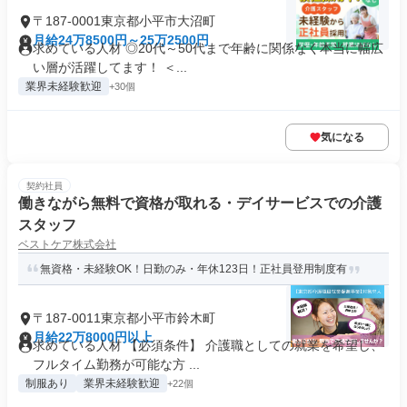
〒187-0001東京都小平市大沼町
月給24万8500円～25万2500円
求めている人材 ◎20代～50代まで年齢に関係なく本当に幅広
い層が活躍してます！ ＜...
業界未経験歓迎
+30個
気になる
契約社員
働きながら無料で資格が取れる・デイサービスでの介護
スタッフ
ベストケア株式会社
無資格・未経験OK！日勤のみ・年休123日！正社員登用制度有
〒187-0011東京都小平市鈴木町
月給22万8000円以上
求めている人材 【必須条件】 介護職としての就業を希望し、
フルタイム勤務が可能な方 ...
制服あり
業界未経験歓迎
+22個