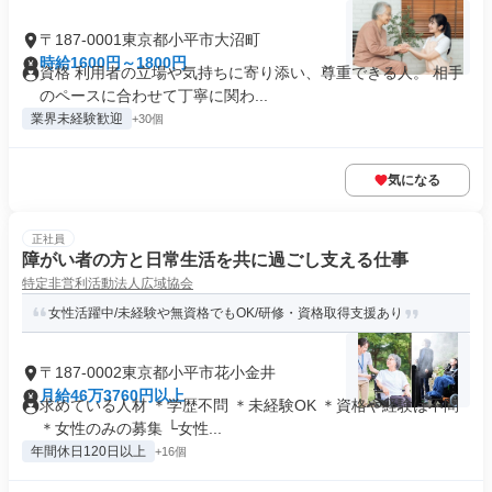
〒187-0001東京都小平市大沼町
時給1600円～1800円
資格 利用者の立場や気持ちに寄り添い、尊重できる人。 相手
のペースに合わせて丁寧に関わ...
業界未経験歓迎
+30個
気になる
正社員
障がい者の方と日常生活を共に過ごし支える仕事
特定非営利活動法人広域協会
女性活躍中/未経験や無資格でもOK/研修・資格取得支援あり
〒187-0002東京都小平市花小金井
月給46万3760円以上
求めている人材 ＊学歴不問 ＊未経験OK ＊資格や経験は不問
＊女性のみの募集 └女性...
年間休日120日以上
+16個