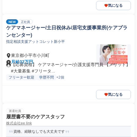
気になる
NEW
正社員
ケアマネージャー/土日祝休み/居宅支援事業所(ケアプラ
ンセンター)
指定相談支援アットコレット新小平
東京都小平市小川町
月給32万円
【応募資格】 ケアマネージャー/介護支援専門員 【メリット】
#大量募集 #フリータ...
フリーター歓迎
学歴不問
+2個
気になる
派遣社員
履歴書不要のケアスタッフ
株式会社ee link
資格、経験なしでも大丈夫です