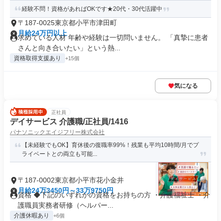
経験不問！資格があればOKです★20代・30代活躍中
〒187-0025東京都小平市津田町
月給24万円以上
求めている人材 年齢や経験は一切問いません。 「真摯に患者
さんと向き合いたい」という熱...
資格取得支援あり
+15個
気になる
正社員
デイサービス 介護職/正社員/1416
パナソニックエイジフリー株式会社
【未経験でもOK】育休後の復職率99%！残業も平均10時間/月でプ
ライベートとの両立も可能...
〒187-0002東京都小平市花小金井
月給24万3450円～33万9750円
資格 ◆下記のいずれかの資格をお持ちの方 ・介護福祉士 ・介
護職員実務者研修（ヘルパー...
介護休暇あり
+6個