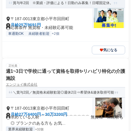
賞与年2回 ※業績・評価による！日勤のみ募集！日曜固定休。
〒187-0013東京都小平市回田町
月給25万9691円
応募条件 無資格・未経験応募可能
車通勤OK
未経験者歓迎
+2個
気になる
正社員
週1~3日で学校に通って資格を取得✨リハビリ特化の介護
施設
エンジョイ株式会社
＼賞与2回／無資格未経験歓迎◎週休2日⇒希望休&連休取得可能
〒187-0013東京都小平市回田町
月給27万4400円～30万3200円
求めている人材 ⌒⌒⌒⌒⌒⌒⌒⌒⌒⌒⌒⌒ 無資格・未経験も
◎ ブランクのある方も お気...
業界未経験歓迎
+32個