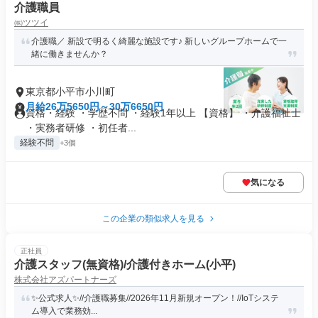
介護職員
㈱ツツイ
介護職／ 新設で明るく綺麗な施設です♪ 新しいグループホームで一
緒に働きませんか？
東京都小平市小川町
月給26万5650円～30万6650円
資格・経験 ・学歴不問 ・経験1年以上 【資格】 ・介護福祉士
・実務者研修 ・初任者...
経験不問
+3個
気になる
この企業の類似求人を見る
正社員
介護スタッフ(無資格)/介護付きホーム(小平)
株式会社アズパートナーズ
✨公式求人✨//介護職募集//2026年11月新規オープン！//IoTシステ
ム導入で業務効...