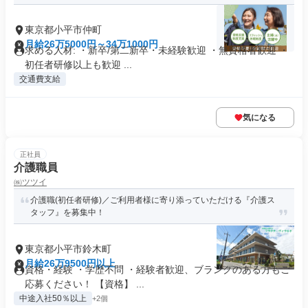
東京都小平市仲町
月給26万5000円～34万1000円
求める人材: ・新卒/第二新卒・未経験歓迎 ・無資格者歓迎 ・
初任者研修以上も歓迎 ...
交通費支給
気になる
正社員
介護職員
㈱ツツイ
介護職(初任者研修)／ご利用者様に寄り添っていただける『介護ス
タッフ』を募集中！
東京都小平市鈴木町
月給26万9500円以上
資格・経験 ・学歴不問 ・経験者歓迎、ブランクのある方もご
応募ください！ 【資格】 ...
中途入社50％以上
+2個