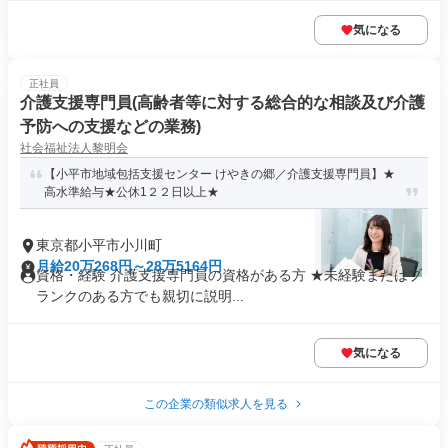
気になる
正社員
介護支援専門員(高齢者等に対する総合的な相談及び介護
予防への支援などの業務)
社会福祉法人黎明会
【小平市地域包括支援センター けやきの郷／介護支援専門員】★
高水準給与★公休1２２日以上★
東京都小平市小川町
月給20万268円～28万5164円
資格・経験 介護支援専門員の資格がある方 ★未経験またはブ
ランクのある方でも親切に説明...
気になる
この企業の類似求人を見る