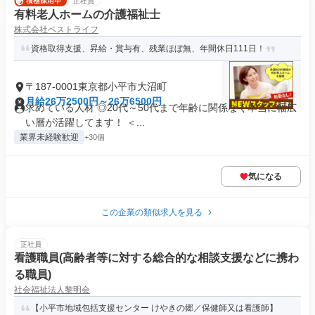
正社員
有料老人ホームの介護福祉士
株式会社ベストライフ
資格取得支援、昇給・賞与有、残業ほぼ無、年間休日111日！
〒187-0001東京都小平市大沼町
月給26万2500円～26万6500円
求めている人材 ◎20代～50代まで年齢に関係なく本当に幅広
い層が活躍してます！ ＜...
業界未経験歓迎
+30個
気になる
この企業の類似求人を見る
正社員
看護職員(高齢者等に対する総合的な相談支援などに携わ
る職員)
社会福祉法人黎明会
【小平市地域包括支援センター けやきの郷／保健師又は看護師】