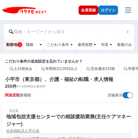
会員登録
ログイン
職種・キーワードから探す
勤務地
職種
こだわり条件
雇用形態
年収
新着のみ
1
こだわり条件の追加設定を忘れていませんか？
土日祝休み
年間休日120日以上
完全週休2日制
学歴
小平市（東京都）、介護・福祉の転職・求人情報
255
件
1
〜
100
件目を表示中
関連度順
新着順
詳細表示
正社員
地域包括支援センターでの相談援助業務(主任ケアマネー
ジャー)
社会福祉法人平心会