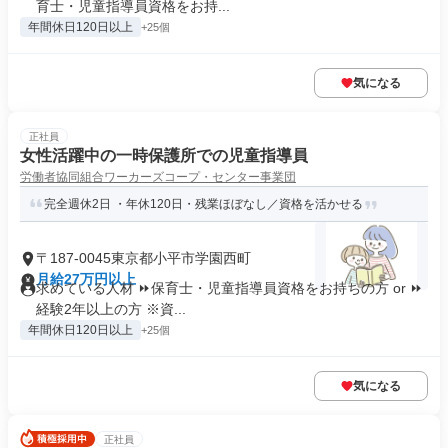
育士・児童指導員資格をお持...
年間休日120日以上
+25個
気になる
正社員
女性活躍中の一時保護所での児童指導員
労働者協同組合ワーカーズコープ・センター事業団
完全週休2日 ・年休120日・残業ほぼなし／資格を活かせる
〒187-0045東京都小平市学園西町
月給27万円以上
求めている人材 ⏩保育士・児童指導員資格をお持ちの方 or ⏩
経験2年以上の方 ※資...
年間休日120日以上
+25個
気になる
正社員