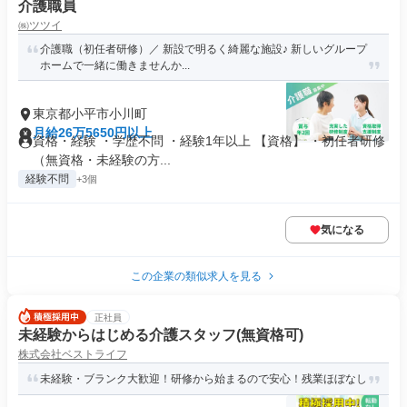
介護職員
㈱ツツイ
介護職（初任者研修）／ 新設で明るく綺麗な施設♪ 新しいグループ
ホームで一緒に働きませんか...
東京都小平市小川町
月給26万5650円以上
資格・経験 ・学歴不問 ・経験1年以上 【資格】 ・初任者研修
（無資格・未経験の方...
経験不問
+3個
気になる
この企業の類似求人を見る
正社員
未経験からはじめる介護スタッフ(無資格可)
株式会社ベストライフ
未経験・ブランク大歓迎！研修から始まるので安心！残業ほぼなし