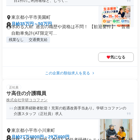
日1件のご利用者様と、じっく...
東京都小平市美園町
月給35万円～50万円
求める人材: 過去の職歴や資格は不問！ 【歓迎要件】 ・普通
自動車免許(AT限定可...
残業なし
交通費支給
気になる
この企業の類似求人を見る
正社員
サ高住の介護職員
株式会社学研ココファン
介護業界経験者歓迎！充実の処遇改善手当あり。学研ココファンの
介護スタッフ（正社員）求人
東京都小平市小川東町
月給27万4800円～29万400円
資格 【必要な資格・免許】初任者研修(ヘルパー2級)以上 ・経