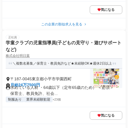
気になる
この企業の類似求人を見る
正社員
学童クラブの児童指導員(子どもの見守り・遊びサポート
など)
株式会社明日葉
＼複数名募集／保育士・教員免許など★未経験OK★週休2日以上
〒187-0045東京都小平市学園西町
月給24万7500円
求めている人材 ・64歳以下（定年65歳のため） ＜必須＞ ・
保育士、教員免許、社会...
制服あり
業界未経験歓迎
+23個
気になる