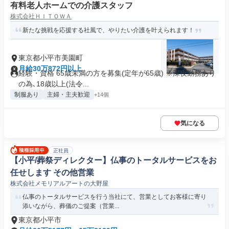
有料老人ホームでの介護スタッフ
株式会社ＨＩＴＯＷＡ
新たな挑戦を応援する社風で、やりたい介護を叶えられます！
東京都小平市美園町
月給30万872円以上
経験・資格 65歳未満の方を募集(定年が65歳) ※深夜勤務あり
の為､18歳以上(法令...
制服あり
主婦・主夫歓迎
+14個
気になる
正社員
【小平/葬祭ディレクター】仏事のトータルサービスをお
任せします その他営業
株式会社メモリアルアートの大野屋
仏事のトータルサービスを行う当社にて、営業としてお客様に寄り
添いながら、葬儀のご提案（営業...
東京都小平市