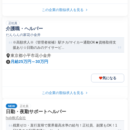
この企業の類似求人を見る
正社員
介護職・ヘルパー
だんらんの家花小金井
※高額求人※《管理者候補》駅チカ/マイカー通勤OK★資格取得支
援あり☆日勤のみのデイサービ...
東京都小平市花小金井
月給25万円～30万円
気になる
この企業の類似求人を見る
NEW
正社員
日勤・夜勤サポートヘルパー
hub株式会社
残業ゼロ・直行直帰で業界最高水準の給与！正社員、副業もOK！1