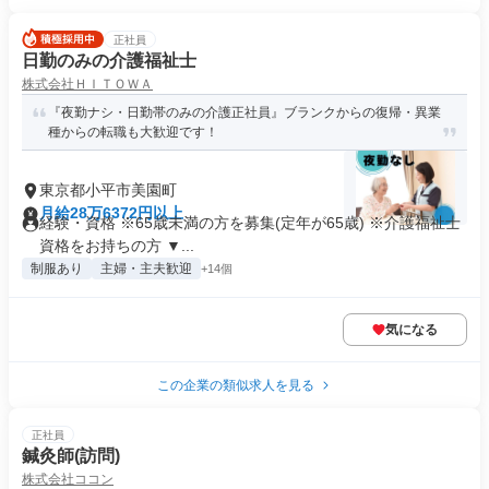
正社員
日勤のみの介護福祉士
株式会社ＨＩＴＯＷＡ
『夜勤ナシ・日勤帯のみの介護正社員』ブランクからの復帰・異業
種からの転職も大歓迎です！
東京都小平市美園町
月給28万6372円以上
経験・資格 ※65歳未満の方を募集(定年が65歳) ※介護福祉士
資格をお持ちの方 ▼...
制服あり
主婦・主夫歓迎
+14個
気になる
この企業の類似求人を見る
正社員
鍼灸師(訪問)
株式会社ココン