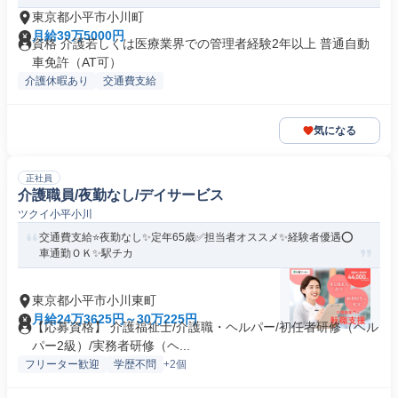
東京都小平市小川町
月給39万5000円
資格 介護若しくは医療業界での管理者経験2年以上 普通自動
車免許（AT可）
介護休暇あり
交通費支給
気になる
正社員
介護職員/夜勤なし/デイサービス
ツクイ小平小川
交通費支給⭐️夜勤なし✨定年65歳✅️担当者オススメ✨経験者優遇⭕️
車通勤ＯＫ✨駅チカ
東京都小平市小川東町
月給24万3625円～30万225円
【応募資格】 介護福祉士/介護職・ヘルパー/初任者研修（ヘル
パー2級）/実務者研修（ヘ...
フリーター歓迎
学歴不問
+2個