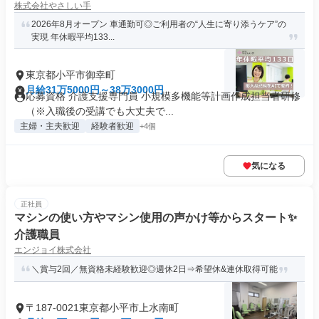
株式会社やさしい手
2026年8月オープン 車通勤可◎ご利用者の“人生に寄り添うケア”の
実現 年休暇平均133...
東京都小平市御幸町
月給31万5000円～38万3000円
応募資格 介護支援専門員 小規模多機能等計画作成担当者研修
（※入職後の受講でも大丈夫で...
主婦・主夫歓迎
経験者歓迎
+4個
気になる
正社員
マシンの使い方やマシン使用の声かけ等からスタート✨
介護職員
エンジョイ株式会社
＼賞与2回／無資格未経験歓迎◎週休2日⇒希望休&連休取得可能
〒187-0021東京都小平市上水南町