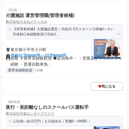
正社員
介護施設 運営管理職(管理者候補)
株式会社やまねメディカル
【管理者候補】介護施設運営／月給31.9万スタート◎研修3～6ヶ
月体制◎未経験歓迎◎完休2...
東京都小平市小川町
月給31万9000円～33万9000円
資格 ＃業界未経験歓迎 ◆必須条件： ・営業及びマネジメント
経験 ・普通自動車免...
業界未経験歓迎
+23個
気になる
契約社員
夜行・長距離なしのスクールバス運転手
株式会社平成エンタープライズ
入社祝い金10万円｜土日祝休み｜実働5～6時間