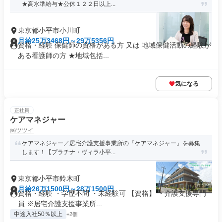
★高水準給与★公休１２２日以上...
東京都小平市小川町
月給25万3468円～29万5356円
資格・経験 保健師の資格がある方 又は 地域保健活動の経験が
ある看護師の方 ★地域包括...
気になる
正社員
ケアマネジャー
㈱ツツイ
ケアマネジャー／居宅介護支援事業所の『ケアマネジャー』を募集
します！【プラチナ・ヴィラ小平...
東京都小平市鈴木町
月給26万1500円～28万1500円
資格・経験 ・学歴不問 ・未経験可 【資格】 ・介護支援専門
員 ※居宅介護支援事業所...
中途入社50％以上
+2個