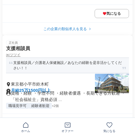
気になる
この企業の類似求人を見る
正社員
支援相談員
㈱ツツイ
支援相談員／介護老人保健施設／あなたの経験を是非活かしてくだ
さい！！
東京都小平市鈴木町
月給25万1500円以上
資格・経験 ・学歴不問 ・経験者優遇 ・長期できる方歓迎 ・
「社会福祉士」資格必須 ...
職場見学可
経験者歓迎
+2個
気になる
ホーム
オファー
気になる