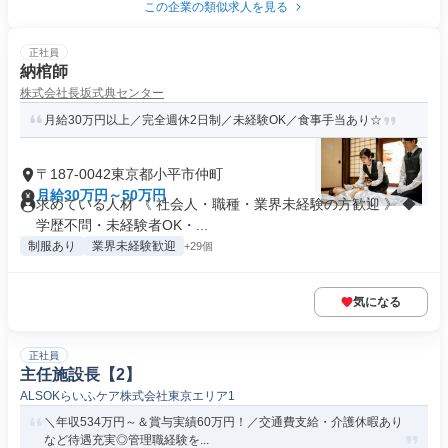
この企業の類似求人を見る
正社員
納棺師
株式会社長坂式典センター
月給30万円以上／完全週休2日制／未経験OK／食事手当あり☆
〒187-0042東京都小平市仲町
月給30万円～50万円
求めている人材 《 社会人・職種・業界未経験の方歓迎 》 ◆
学歴不問・未経験者OK・...
制服あり
業界未経験歓迎
+29個
気になる
正社員
主任施設長【2】
ALSOKらいふケア株式会社東京エリア1
＼年収534万円～＆賞与実績60万円！／交通費支給・介護休暇あり
など待遇充実◎管理職経験を...