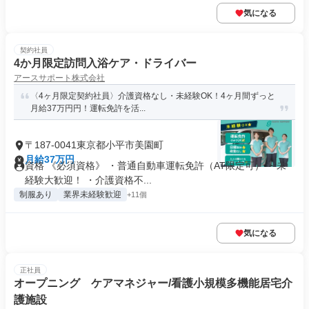
気になる
契約社員
4か月限定訪問入浴ケア・ドライバー
アースサポート株式会社
〈4ヶ月限定契約社員〉介護資格なし・未経験OK！4ヶ月間ずっと
月給37万円円！運転免許を活...
〒187-0041東京都小平市美園町
月給37万円
資格 《必須資格》 ・普通自動車運転免許（AT限定可） ・未
経験大歓迎！ ・介護資格不...
制服あり
業界未経験歓迎
+11個
気になる
正社員
オープニング ケアマネジャー/看護小規模多機能居宅介
護施設