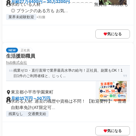
月給27万4400円～30万3200円
求めている人材 ⌒⌒⌒⌒⌒⌒⌒⌒⌒⌒⌒⌒ 無資格・未経験も
◎ ブランクのある方も お気...
業界未経験歓迎
+31個
気になる
NEW
正社員
生活援助職員
hub株式会社
残業ゼロ・直行直帰で業界最高水準の給与！正社員、副業もOK！1
日1件のご利用者様と、じっく...
東京都小平市学園東町
月給35万円～50万円
求める人材: 過去の職歴や資格は不問！ 【歓迎要件】 ・普通
自動車免許(AT限定可...
残業なし
交通費支給
気になる