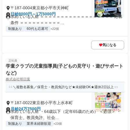
〒187-0004東京都小平市天神町
日給8000円～1万5000円
求めている人材 ＝＝＝＝＝＝＝＝＝＝＝＝＝＝＝＝＝＝ 応募
条件 ＝＝＝＝＝＝＝＝＝＝...
制服あり
60代も応募可
+22個
気になる
正社員
学童クラブの児童指導員(子どもの見守り・遊びサポート
など)
株式会社明日葉
＼複数名募集／保育士・教員免許など★未経験OK★週休2日以上
〒187-0022東京都小平市上水本町
月給24万7500円
求めている人材 ・64歳以下（定年65歳のため） ＜必須＞ ・
保育士、教員免許、社会...
制服あり
業界未経験歓迎
+23個