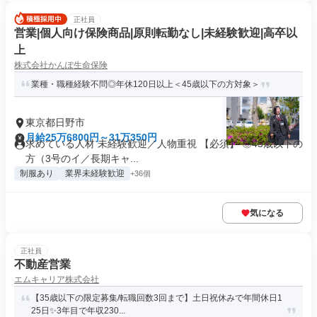
正社員
営業|個人向け保険商品|原則転勤なし|未経験歓迎|高卒以
上
株式会社かんぽ生命保険
業種・職種経験不問◎年休120日以上＜45歳以下の方対象＞
東京都日野市
月給25万6800円～31万350円
求めている人材 未経験歓迎／人物重視 【必須】 ◎45歳以下の
方（3号のイ／長期キャ...
制服あり
業界未経験歓迎
+36個
気になる
正社員
不動産営業
エムキャリア株式会社
【35歳以下の限定募集/転職回数3回まで】土日祝休みで年間休日1
25日✨3年目で年収230...