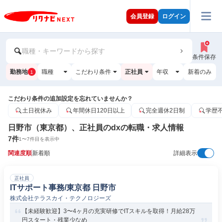
会員登録
ログイン
職種・キーワードから探す
条件保存
勤務地
職種
こだわり条件
正社員
年収
新着のみ
1
こだわり条件の追加設定を忘れていませんか？
土日祝休み
年間休日120日以上
完全週休2日制
学歴
日野市（東京都）、正社員のdxの転職・求人情報
7
件
1
〜
7
件目を表示中
関連度順
新着順
詳細表示
正社員
ITサポート事務/東京都 日野市
株式会社テラスカイ・テクノロジーズ
【未経験歓迎】3〜4ヶ月の充実研修でITスキルを取得！月給28万
円スタート・残業少なめ