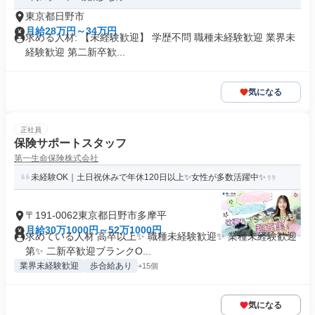
東京都日野市
月給28万円～34万円
求める人材: 【未経験歓迎】 学歴不問 職種未経験歓迎 業界未
経験歓迎 第二新卒歓...
気になる
正社員
保険サポートスタッフ
第一生命保険株式会社
未経験OK｜土日祝休みで年休120日以上✨女性が多数活躍中✨
〒191-0062東京都日野市多摩平
月給30万1000円～52万1000円
求めている人材 高卒以上✨ 職種未経験歓迎✨ 業種未経験歓迎
第✨ 二新卒歓迎ブランクO...
業界未経験歓迎
歩合給あり
+15個
気になる