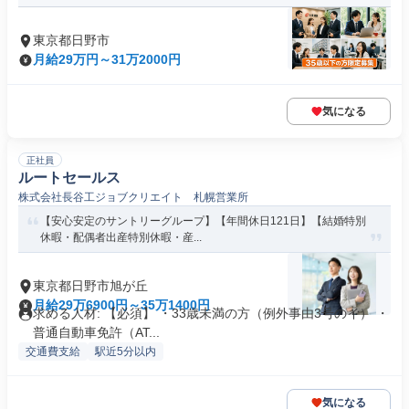
東京都日野市
月給29万円～31万2000円
気になる
正社員
ルートセールス
株式会社長谷工ジョブクリエイト 札幌営業所
【安心安定のサントリーグループ】【年間休日121日】【結婚特別
休暇・配偶者出産特別休暇・産...
東京都日野市旭が丘
月給29万6900円～35万1400円
求める人材: 【必須】 ・33歳未満の方（例外事由3号のイ） ・
普通自動車免許（AT...
交通費支給
駅近5分以内
気になる