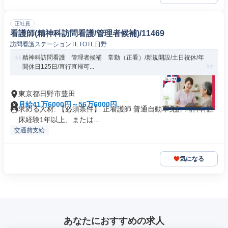
正社員
看護師(精神科訪問看護/管理者候補)/11469
訪問看護ステーションTETOTE日野
精神科訪問看護 管理者候補 常勤（正看）/新規開設/土日祝休/年
間休日125日/直行直帰可...
東京都日野市豊田
月給41万6000円～56万6000円
求める人材: 【必須条件】 正看護師 普通自動車免許 精神科臨
床経験1年以上、または...
交通費支給
気になる
あなたにおすすめの求人