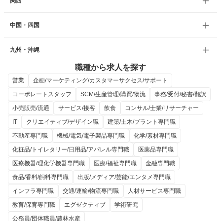
関西
中国・四国
九州・沖縄
職種から求人を探す
営業
企画/マーケティング/カスタマーサクセス/サポート
コーポレートスタッフ
SCM/生産管理/購買/物流
事務/受付/秘書/翻訳
小売販売/流通
サービス/接客
飲食
コンサル/士業/リサーチャー
IT
クリエイティブ/デザイン職
建築/土木/プラント専門職
不動産専門職
機械/電気/電子製品専門職
化学/素材専門職
化粧品/トイレタリー/日用品/アパレル専門職
医薬品専門職
医療機器/理化学機器専門職
医療/福祉専門職
金融専門職
食品/香料/飼料専門職
出版/メディア/芸能/エンタメ専門職
インフラ専門職
交通/運輸/物流専門職
人材サービス専門職
教育/保育専門職
エグゼクティブ
学術研究
公務員/団体職員/農林水産