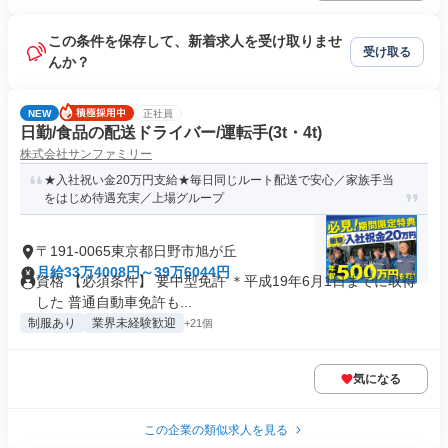
この条件を保存して、新着求人を受け取りませ
受け取る
んか？
NEW
正社員
日勤/食品の配送ドライバー/運転手(3t・4t)
株式会社サンファミリー
★入社祝い金20万円支給★毎日同じルート配送で安心／家族手当
をはじめ待遇充実／上場グループ
〒191-0065東京都日野市旭が丘
月給33万4008円～39万6044円
資格 【必須条件】 要中型免許 ＊平成19年6月1日までに取得
した 普通自動車免許も...
制服あり
業界未経験歓迎
+21個
気になる
この企業の類似求人を見る