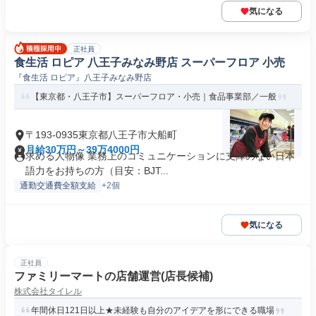
気になる
正社員
食生活 ロピア 八王子みなみ野店 スーパーフロア 小売
『食生活 ロピア』八王子みなみ野店
【東京都・八王子市】スーパーフロア・小売｜食品事業部／一般
〒193-0935東京都八王子市大船町
月給30万円～39万4000円
求める人物像 業務上のコミュニケーションに支障のない日本
語力をお持ちの方（目安：BJT...
通勤交通費全額支給
+2個
気になる
正社員
ファミリーマートの店舗運営(店長候補)
株式会社タイレル
年間休日121日以上★未経験も自分のアイデアを形にできる職場