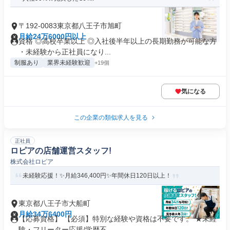
〒192-0083東京都八王子市旭町
月給24万6000円以上
資格 ◎高校卒業以上 ◎入社後半年以上の長期勤務が可能な方
・未経験から正社員になり...
制服あり
業界未経験歓迎
+19個
気になる
この企業の類似求人を見る
正社員
ロピアの店舗運営スタッフ!
株式会社ロピア
未経験応援！✨月給346,400円✨年間休日120日以上！
東京都八王子市大船町
月給34万6400円
【応募資格】 【必須】特別な経験や資格は不要です。 ★未経
験・フリーター応援/学歴不...