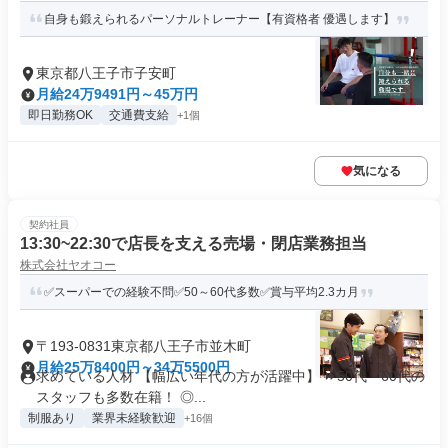
自身も鍛えられるパーソナルトレーナー【有資格者 優遇します】
東京都八王子市子安町
月給24万9491円～45万円
即日勤務OK
交通費支給
+1個
気になる
契約社員
13:30~22:30で店長を支える売場・閉店業務担当
株式会社ヤオコー
✅スーパーでの経験不問✅50～60代多数✅賞与平均2.3カ月
〒193-0831東京都八王子市並木町
月給25万8400円～34万5500円
求めている人材 【幅広い年代の方が活躍中】 ⏩50代・60代の
スタッフも多数在籍！ ◎...
制服あり
業界未経験歓迎
+16個