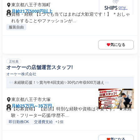
東京都八王子市旭町
月給21万5000円以上
資格・経験 【1つでも当てはまれば大歓迎です！】 ＊おしゃ
れをすることやファッションが...
服装自由
気になる
正社員
オーケーの店舗運営スタッフ!
オーケー株式会社
未経験応援！✨賞与年4回支給✨30代の年収600万越え
東京都八王子市大塚
月給25万円～35万円
【応募資格】 【必須】特別な経験や資格は不要です。 ★未経
験・フリーター応援/学歴不...
即日勤務OK
交通費支給
+1個
気になる