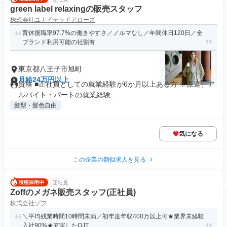
green label relaxingの販売スタッフ
株式会社ユナイテッドアローズ
育休復職率97.7%の働きやすさ／ノルマなし／年間休日120日／全
ブランド利用可能の社割有
東京都八王子市旭町
月給24万円以上
資格 ■正社員としての就業経験が6か月以上ある方 ※派遣、ア
ルバイト・パートの就業経験...
髪型・髪色自由
気になる
この企業の類似求人を見る
正社員
Zoffのメガネ販売スタッフ(正社員)
株式会社ゾフ
＼平均残業時間10時間未満／初年度年収400万以上可★業界未経験
入社90%★充実したOJT...