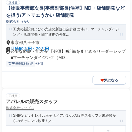
正社員
【物販事業部次長(事業副部長)候補】MD・店舗開発など
を担う/アトリエうかい 店舗開発
株式会社うかい
工房の新設および小売店の新規出店計画に伴い、マーチャンダイジ
ング・店舗開発・部門連携の強化...
東京都八王子市
月給50万円～70万円
必要な経験・能力等 【必須】■組織をまとめるリーダーシップ
■マーチャンダイジング（MD...
業界未経験歓迎
+3個
気になる
正社員
アパレルの販売スタッフ
株式会社シップス
SHIPS any セレオ八王子店／アパレルの販売スタッフ／未経験か
らのチャレンジ歓迎！／...