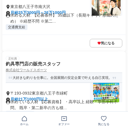
東京都八王子市南大沢
月給25万3000円～26万1000円
求める人材: 【応募条件】 35歳以下（長期キャリア形成のた
め） ※経歴不問 ※第二...
交通費支給
気になる
正社員
釣具専門店の販売スタッフ
株式会社ワールドスポーツ
大好きな釣りを仕事に。全国展開の安定企業で叶える自己実現。
〒193-0932東京都八王子市緑町
月給21万1000円以上
求めている人材 【応募資格】 ・高卒以上 経験・学部学科不
問。 既卒・第二新卒の方も積...
業界未経験歓迎
+16個
ホーム
オファー
気になる