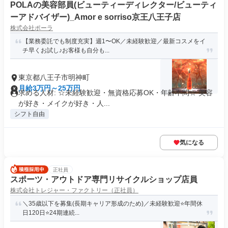
POLAの美容部員(ビューティーディレクター/ビューティ
ーアドバイザー)_Amor e sorriso京王八王子店
株式会社ポーラ
【業務委託でも制度充実】週1〜OK／未経験歓迎／最新コスメをイ
チ早くお試し♪お客様も自分も...
東京都八王子市明神町
月給3万円～25万円
求める人材: ☆未経験歓迎・無資格応募OK・年齢不問☆ 美容
が好き・メイクが好き・人...
シフト自由
気になる
正社員
スポーツ・アウトドア専門リサイクルショップ店員
株式会社トレジャー・ファクトリー（正社員）
＼35歳以下を募集(長期キャリア形成のため)／未経験歓迎⭐️年間休
日120日⭐️24期連続...