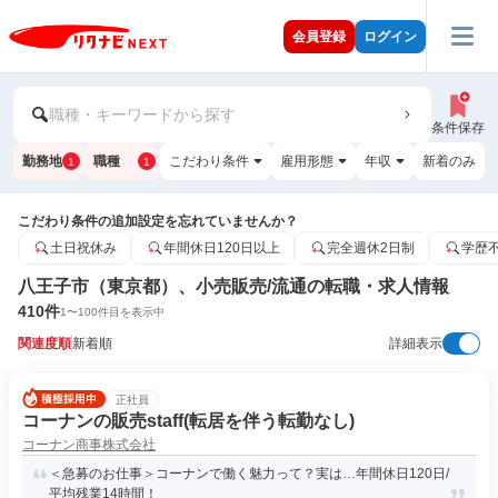
会員登録
ログイン
職種・キーワードから探す
条件保存
勤務地
職種
こだわり条件
雇用形態
年収
新着のみ
1
1
こだわり条件の追加設定を忘れていませんか？
土日祝休み
年間休日120日以上
完全週休2日制
学歴
八王子市（東京都）、小売販売/流通の転職・求人情報
410
件
1
〜
100
件目を表示中
関連度順
新着順
詳細表示
正社員
コーナンの販売staff(転居を伴う転勤なし)
コーナン商事株式会社
＜急募のお仕事＞コーナンで働く魅力って？実は…年間休日120日/
平均残業14時間！