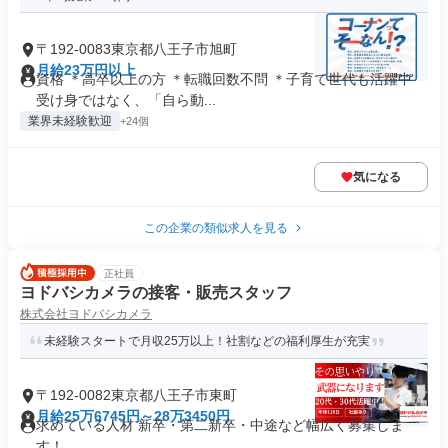
〒192-0083東京都八王子市旭町
月給23万円以上
資格 ＊高卒以上の方 ＊転職回数不問 ＊子育て世代も活躍中
受け身ではなく、「自ら動...
業界未経験歓迎
+24個
気になる
この企業の類似求人を見る
正社員
ヨドバシカメラの接客・販売スタッフ
株式会社ヨドバシカメラ
未経験スタートで月収25万以上！社割などの福利厚生が充実
〒192-0082東京都八王子市東町
月給25万6745円～28万3450円
求めている人材 新卒・第二新卒・中途など幅広く募集しま
す！