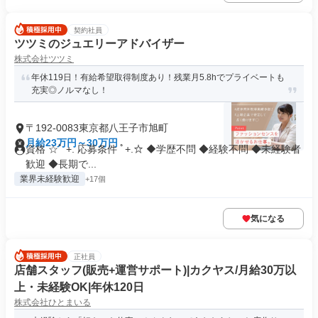
契約社員
ツツミのジュエリーアドバイザー
株式会社ツツミ
年休119日！有給希望取得制度あり！残業月5.8hでプライベートも
充実◎ノルマなし！
〒192-0083東京都八王子市旭町
月給23万円～30万円
資格 ☆ﾟ +. 応募条件 ﾟ+.☆ ◆学歴不問 ◆経験不問 ◆未経験者
歓迎 ◆長期で...
業界未経験歓迎
+17個
気になる
正社員
店舗スタッフ(販売+運営サポート)|カクヤス/月給30万以
上・未経験OK|年休120日
株式会社ひとまいる