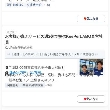
即日勤務OK
交通費支給
+1個
気になる
正社員
お客様が喜ぶサービス週3休で提供KeePerLABO直営社
員
KeePer技研株式会社
【週休3日／年休153日】新しい働き方を導入！メリハリ重視◎
〒192-0045東京都八王子市大和田町
月給24万円～31万円
求めている人材 ＼学歴・経験・資格も不問！ 未経験者・第二
新卒歓迎！／ 主婦さんやフリ...
制服あり
業界未経験歓迎
+36個
気になる