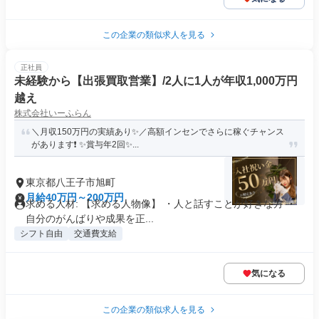
この企業の類似求人を見る
正社員
未経験から【出張買取営業】/2人に1人が年収1,000万円
越え
株式会社いーふらん
＼月収150万円の実績あり✨／高額インセンでさらに稼ぐチャンス
があります❗ ✨賞与年2回✨...
東京都八王子市旭町
月給40万円～200万円
求める人材: 【求める人物像】 ・人と話すことが好きな方 ・
自分のがんばりや成果を正...
シフト自由
交通費支給
気になる
この企業の類似求人を見る