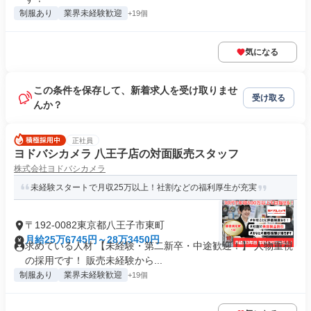
制服あり
業界未経験歓迎
+19個
気になる
この条件を保存して、新着求人を受け取りませ
受け取る
んか？
正社員
ヨドバシカメラ 八王子店の対面販売スタッフ
株式会社ヨドバシカメラ
未経験スタートで月収25万以上！社割などの福利厚生が充実
〒192-0082東京都八王子市東町
月給25万6745円～28万3450円
求めている人材 【未経験・第二新卒・中途歓迎！】 人物重視
の採用です！ 販売未経験から...
制服あり
業界未経験歓迎
+19個