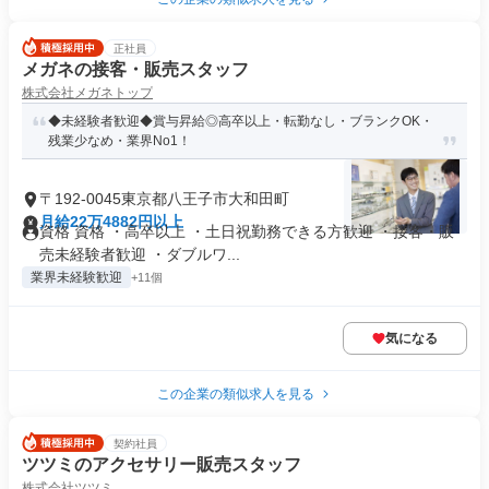
正社員
メガネの接客・販売スタッフ
株式会社メガネトップ
◆未経験者歓迎◆賞与昇給◎高卒以上・転勤なし・ブランクOK・
残業少なめ・業界No1！
〒192-0045東京都八王子市大和田町
月給22万4882円以上
資格 資格 ・高卒以上 ・土日祝勤務できる方歓迎 ・接客・販
売未経験者歓迎 ・ダブルワ...
業界未経験歓迎
+11個
気になる
この企業の類似求人を見る
契約社員
ツツミのアクセサリー販売スタッフ
株式会社ツツミ