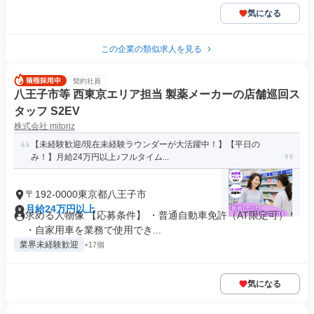
気になる
この企業の類似求人を見る
契約社員
八王子市等 西東京エリア担当 製薬メーカーの店舗巡回ス
タッフ S2EV
株式会社 mitoriz
【未経験歓迎/現在未経験ラウンダーが大活躍中！】【平日の
み！】月給24万円以上♪フルタイム...
〒192-0000東京都八王子市
月給24万円以上
求める人物像 【応募条件】 ・普通自動車免許（AT限定可）
・自家用車を業務で使用でき...
業界未経験歓迎
+17個
気になる