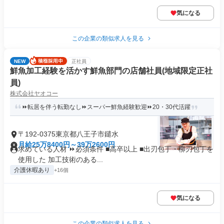
気になる
この企業の類似求人を見る
NEW
正社員
鮮魚加工経験を活かす鮮魚部門の店舗社員(地域限定正社
員)
株式会社ヤオコー
⏩転居を伴う転勤なし⏩スーパー鮮魚経験歓迎⏩20・30代活躍
〒192-0375東京都八王子市鑓水
月給25万8400円～39万2600円
求めている人材 ⏩必須条件 ■高卒以上 ■出刃包丁・柳刃包丁を
使用した 加工技術のある...
介護休暇あり
+16個
気になる
この企業の類似求人を見る