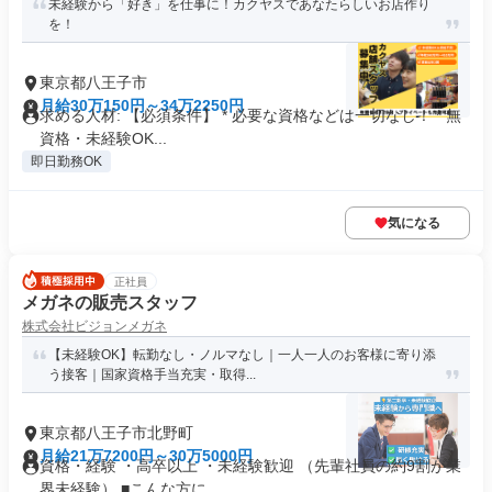
未経験から「好き」を仕事に！カクヤスであなたらしいお店作り
を！
東京都八王子市
月給30万150円～34万2250円
求める人材: 【必須条件】 * 必要な資格などは一切なし！ * 無
資格・未経験OK...
即日勤務OK
気になる
正社員
メガネの販売スタッフ
株式会社ビジョンメガネ
【未経験OK】転勤なし・ノルマなし｜一人一人のお客様に寄り添
う接客｜国家資格手当充実・取得...
東京都八王子市北野町
月給21万7200円～30万5000円
資格・経験 ・高卒以上 ・未経験歓迎 （先輩社員の約9割が業
界未経験） ■こんな方に...