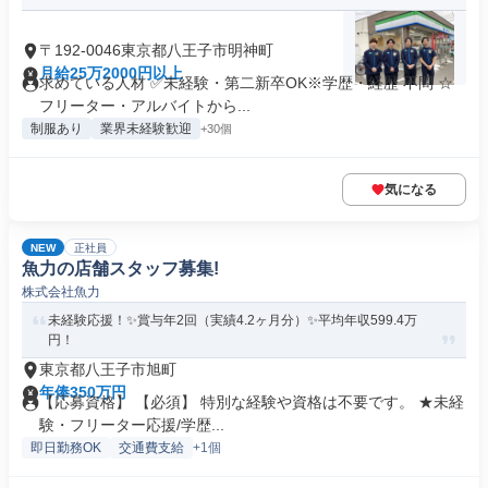
〒192-0046東京都八王子市明神町
月給25万2000円以上
求めている人材 ✅未経験・第二新卒OK※学歴・経歴 不問 ☆
フリーター・アルバイトから...
制服あり
業界未経験歓迎
+30個
気になる
NEW
正社員
魚力の店舗スタッフ募集!
株式会社魚力
未経験応援！✨賞与年2回（実績4.2ヶ月分）✨平均年収599.4万
円！
東京都八王子市旭町
年俸350万円
【応募資格】 【必須】 特別な経験や資格は不要です。 ★未経
験・フリーター応援/学歴...
即日勤務OK
交通費支給
+1個