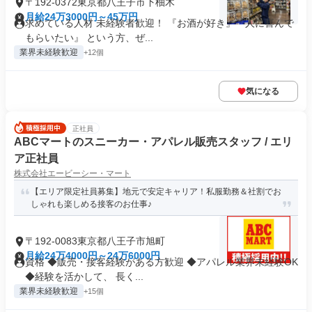
〒192-0372東京都八王子市下柚木
月給24万3000円～45万円
求めている人材 未経験者歓迎！ 『お酒が好き』『人に喜んで
もらいたい』 という方、ぜ...
業界未経験歓迎
+12個
気になる
正社員
ABCマートのスニーカー・アパレル販売スタッフ / エリ
ア正社員
株式会社エービーシー・マート
【エリア限定社員募集】地元で安定キャリア！私服勤務＆社割でお
しゃれも楽しめる接客のお仕事♪
〒192-0083東京都八王子市旭町
月給24万4000円～24万6000円
資格 ◆販売・接客経験がある方歓迎 ◆アパレル業界未経験OK
◆経験を活かして、 長く...
業界未経験歓迎
+15個