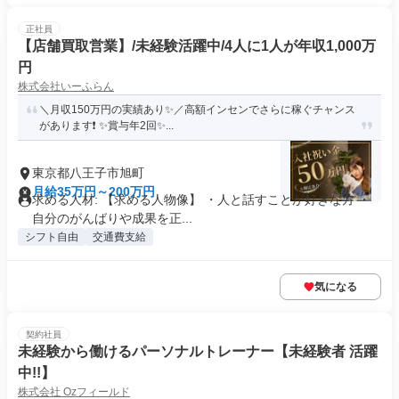
正社員
【店舗買取営業】/未経験活躍中/4人に1人が年収1,000万
円
株式会社いーふらん
＼月収150万円の実績あり✨／高額インセンでさらに稼ぐチャンス
があります❗ ✨賞与年2回✨...
東京都八王子市旭町
月給35万円～200万円
求める人材: 【求める人物像】 ・人と話すことが好きな方 ・
自分のがんばりや成果を正...
シフト自由
交通費支給
気になる
契約社員
未経験から働けるパーソナルトレーナー【未経験者 活躍
中!!】
株式会社 Ozフィールド