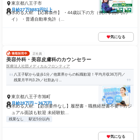
東京都八王子市
月給27万9883円以上
求める人材: 【応募条件】 ・44歳以下の方（例外事由3号の
イ） ・普通自動車免許（...
気になる
正社員
美容外科・美容皮膚科のカウンセラー
医療法人社団メディカルフロンティア
八王子駅から徒歩1分／他業界からの転職歓迎！平均月収36万円／
残業月平均3.2h／社割あり...
東京都八王子市旭町
月給28万円～36万円
求める人材: 【必須要件なし】履歴書・職務経歴書不要！カジ
ュアル面談も歓迎 未経験歓...
残業なし
駅近5分以内
気になる