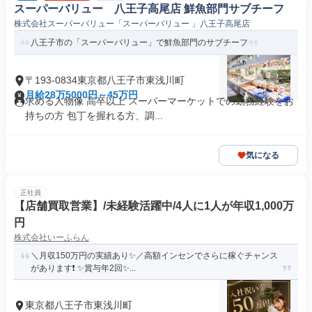
スーパーバリュー 八王子高尾店 鮮魚部門サブチーフ
株式会社スーパーバリュー「スーパーバリュー 」八王子高尾店
八王子市の「スーパーバリュー」で鮮魚部門のサブチーフ
〒193-0834東京都八王子市東浅川町
月給28万5000円～45万円
求める人物像 高卒以上 スーパーマーケットでの勤務経験をお
持ちの方 包丁を握れる方、調...
気になる
正社員
【店舗買取営業】/未経験活躍中/4人に1人が年収1,000万
円
株式会社いーふらん
＼月収150万円の実績あり✨／高額インセンでさらに稼ぐチャンス
があります❗ ✨賞与年2回✨...
東京都八王子市東浅川町