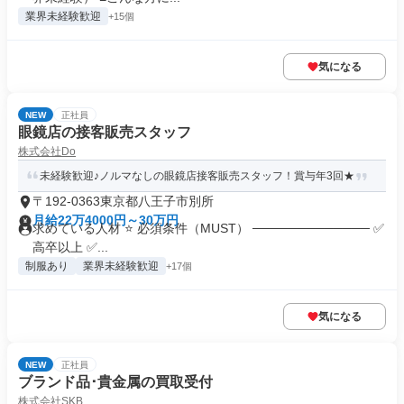
業界未経験歓迎
+15個
気になる
NEW
正社員
眼鏡店の接客販売スタッフ
株式会社Do
未経験歓迎♪ノルマなしの眼鏡店接客販売スタッフ！賞与年3回★
〒192-0363東京都八王子市別所
月給22万4000円～30万円
求めている人材 ⭐ 必須条件（MUST） ───────────── ✅
高卒以上 ✅...
制服あり
業界未経験歓迎
+17個
気になる
NEW
正社員
ブランド品･貴金属の買取受付
株式会社SKB