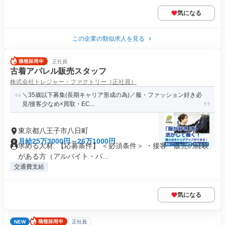
気になる
この企業の類似求人を見る
正社員
古着アパレル販売スタッフ
株式会社トレジャー・ファクトリー（正社員）
＼35歳以下募集(長期キャリア形成の為)／服・ファッション好き必
見/接客少なめ×買取・EC...
東京都八王子市八日町
月給25万3000円～26万1000円
求める人材: 【応募条件】 ＜必須条件＞ ・接客・販売の経験
がある方（アルバイト・パ...
交通費支給
気になる
NEW
正社員