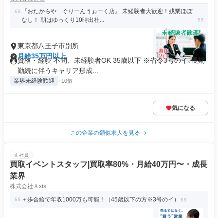
『おたからや ぐりーんうぉーく店』 未経験者大歓迎！残業ほぼ
なし！ 朝はゆっくり10時出社...
東京都八王子市別所
月給35万円以上
資格・経験 不問、未経験者OK 35歳以下 ※省令3号のイ､長期
勤続に伴うキャリア形成...
業界未経験歓迎
+10個
気になる
この企業の類似求人を見る
正社員
買取イベントスタッフ|買取率80%・月給40万円〜・成長
業界
株式会社Ａxis
＋歩合給で年収1000万も可能！（45歳以下の方※3号のイ）