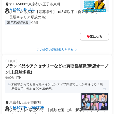
〒192-0082東京都八王子市東町
月給40万円以上
求めている人材 【応募条件】 ■45歳以下（例外事由3号のイ／
長期キャリア形成の為） ...
業界未経験歓迎
+24個
気になる
この企業の類似求人を見る
正社員
ブランド品やアクセサリーなどの買取営業職(新店オープ
ン!未経験多数)
株式会社TH
未経験からでも固定給＋インセンティブ評価でしっかり稼げる！業
界最大手で安心★20〜30代男...
東京都八王子市館町
月給30万円～200万円
求める人材: 学歴不問・未経験歓迎（第二新卒、フリーター、