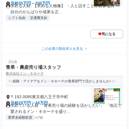
月給35万円～200万円
求める人材: 【求める人物像】 ・人と話すことが好きな方 ・
自分のがんばりや成果を正...
シフト自由
交通費支給
気になる
この企業の類似求人を見る
正社員
青果・農産売り場スタッフ
株式会社ドン・キホーテ
経験・アイデアをドン・キホーテの青果部門で活かしませんか♪
〒192-0085東京都八王子市中町
月給29万円～44万円
求めている人材 「青果売り場の経験を活かしたい」 「地元で
愛されるドン・キホーテを盛り...
業界未経験歓迎
+17個