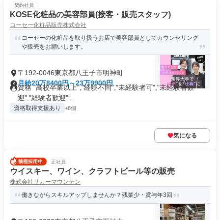
契約社員
KOSE化粧品の美容部員(接客・販売スタッフ)
コーセー化粧品販売株式会社
コーセーの化粧品を取り扱うお店で美容部員としてカウンセリング
や販売をお願いします。
〒192-0046東京都八王子市明神町
月給20万8400円～23万9900円
資格 "高校卒業以上","経験不問","未経験者可","未経験者歓
迎","経験者歓迎"...
資格取得支援あり
+8個
気になる
正社員
ウイスキー、ワイン、クラフトビール等の販売
株式会社リカーマウンテン
働きながらスキルアップしませんか？残業少・賞与年3回