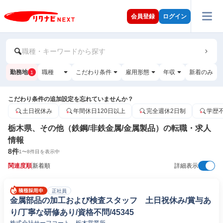
会員登録
ログイン
職種・キーワードから探す
勤務地
職種
こだわり条件
雇用形態
年収
新着のみ
1
こだわり条件の追加設定を忘れていませんか？
土日祝休み
年間休日120日以上
完全週休2日制
学歴
栃木県、その他（鉄鋼/非鉄金属/金属製品）の転職・求人
情報
8
件
1
〜
8
件目を表示中
関連度順
新着順
詳細表示
正社員
金属部品の加工および検査スタッフ 土日祝休み/賞与あ
り/丁寧な研修あり/資格不問/45345