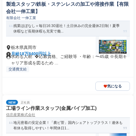
製造スタッフ/鉄板・ステンレスの加工や溶接作業【有限
会社一伸工業】
有限会社 一伸工業
残業ほぼなし＋毎日16:30退社！土日休みの完全週休2日制！夏季
休暇など長期休暇も充実で働...
栃木県真岡市
月給18万8400円以上
求める人材: ❖応募資格、ご経験等 ・年齢：〜45歳 ※長期キ
ャリア形成を図るため ...
交通費支給
気になる
NEW
正社員
工場ライン作業スタッフ(金属パイプ加工)
信庄産業株式会社
地元密着の安定企業！「農ビ菅」国内シェアトップクラス！連休も
有休も取得しやすい！年間休日1...