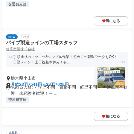
交通費支給
気になる
NEW
正社員
パイプ製造ラインの工場スタッフ
信庄産業株式会社
手順通りのコツコツ&シンプル作業！初めての製造ワークもOK！
日勤メイン！土日祝基本休み！有...
栃木県小山市
月給23万7541円～28万7028円
求める人材: ＜学歴不問・資格不問・経歴不問＞ ～第二新卒歓
迎！未経験者歓迎！～ ...
交通費支給
気になる
正社員