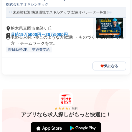
株式会社アオキシンテック
未経験歓迎!快適環境でスキルアップ!製造オペレーター募集!
栃木県真岡市鬼怒ケ丘
月給19万5000円～26万5000円
求める人材: -❖このような方歓迎! ・ものづくりに興味がある
方 ・チームワークを大...
即日勤務OK
交通費支給
気になる
無料
アプリなら求人探しがもっと快適に！