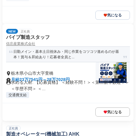
気になる
NEW
正社員
パイプ製造スタッフ
信庄産業株式会社
日勤メイン・基本土日祝休み・同じ作業をコツコツ進めるのが基
本！賞与＆昇給あり！応募者全員と...
栃木県小山市大字萱橋
月給23万7541円～28万7028円
求める人材: 【応募資格】 ＜経験不問！＞＜第二新卒歓迎！＞
＜学歴不問＞ ＜...
交通費支給
気になる
正社員
製造オペレーター(機械加工) AHK