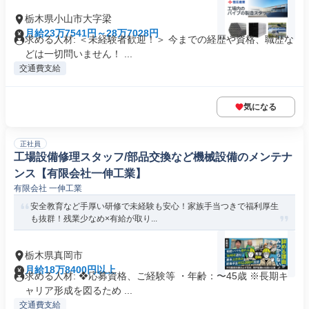
栃木県小山市大字梁
月給23万7541円～28万7028円
求める人材: ＜未経験者歓迎！＞ 今までの経歴や資格、職歴な
どは一切問いません！ ...
交通費支給
気になる
正社員
工場設備修理スタッフ/部品交換など機械設備のメンテナ
ンス【有限会社一伸工業】
有限会社 一伸工業
安全教育など手厚い研修で未経験も安心！家族手当つきで福利厚生
も抜群！残業少なめ×有給が取り...
栃木県真岡市
月給18万8400円以上
求める人材: ❖応募資格、ご経験等 ・年齢：〜45歳 ※長期キ
ャリア形成を図るため ...
交通費支給