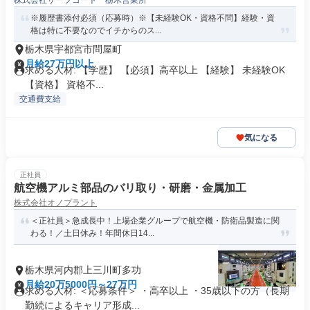
株式会社サーフコート 栃木営業所
※履歴書添付必須（応募時）※【未経験OK・資格不問】経験・資
格は特に不要なのでイチからのス...
栃木県宇都宮市問屋町
月給27万円以上
求める人材: 【学歴】 【必須】高卒以上 【経験】 未経験OK
【資格】 資格不...
交通費支給
気になる
正社員
航空機アルミ部品のバリ取り・研磨・金属加工
株式会社オノプラント
＜正社員＞急成長中！上場企業グループで航空機・防衛品製造に関
わる！／土日休み！年間休日14...
栃木県河内郡上三川町多功
月給20万5000円～27万円
求める人材: ＜応募条件＞ ・高卒以上 ・35歳以下の方（長期
勤続によるキャリア形成...